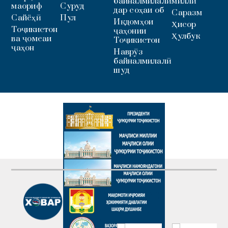
байналмилалӣ
миллӣ
маориф
Суруд
дар соҳаи об
Саразм
Сайёҳӣ
Пул
Иқдомҳои
Ҳисор
Тоҷикистон
ҷаҳонии
Ҳулбук
ва ҷомеаи
Тоҷикистон
ҷаҳон
Наврӯз
байналмилалӣ
шуд