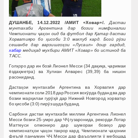
ДУШАНБЕ, 14.12.2022 /АМИТ «Ховар»/.
Дастаи
мунтахаби Аргентина дар бозии нимфиналии
Чемпионати ҷаҳон оид ба футбол дар Қатар дастаи
Хорватияро бо ҳисоби 3:0 мағлуб кард. Бозӣ рӯзи
сешанбе дар варзишгоҳои «Лусаил» доир гардид,
хабар
медиҳад мухбири АМИТ «Ховар» бо истинод ба
ТАСС.
Голҳоро дар ин бозӣ Лионел Месси (34 дақиқа, ҷаримаи
ёздаҳметра) ва Хулиан Алварес (39,39) ба нишон
расониданд.
Дастаҳои мунтахаби Аргентина ва Хорватия дар
чемпионати соли 2018 дар Россия вохӯрда буданд ва дар
бозии марҳилаи гурӯҳӣ дар Нижний Новгород хорватҳо
бо ҳисоби (3:0) пирӯз шуда буданд.
Сарбони дастаи мунтахаби миллии Аргентина Лионел
Месси бозии 25-умро дар ЧҶ гузаронида, рекорди Лотар
Маттеуси олмониро дар шумораи бозиҳо дар
чемпионатҳои ҷаҳон такрор кард. Чемпионати ҷаҳонии
феълӣ панҷумин ЧҶ Месси дар фаъолияти ӯ мебошад