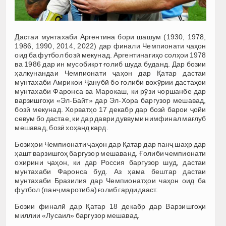
Дастаи мунтахаби Аргентина бори шашум (1930, 1978,
1986, 1990, 2014, 2022) дар финали Чемпионати ҷаҳон
оид ба футбол бозӣ мекунад. Аргентинагиҳо солҳои 1978
ва 1986 дар ин мусобиқот ғолиб шуда буданд. Дар бозии
ҳалкунандаи Чемпионати ҷаҳон дар Қатар дастаи
мунтахаби Амрикои Ҷанубӣ бо ғолиби вохӯрии дастаҳои
мунтахаби Фаронса ва Марокаш, ки рӯзи чоршанбе дар
варзишгоҳи «Эл-Байт» дар Эл-Хора баргузор мешавад,
бозӣ мекунад. Хорватҳо 17 декабр дар бозӣ барои ҷойи
севум бо дастае, ки дар даври дуввуми нимфинал мағлуб
мешавад, бозӣ хоҳанд кард.
Бозиҳои Чемпионати ҷаҳон дар Қатар дар панҷ шаҳр дар
ҳашт варзишгоҳ баргузор мешаванд. Ғолиби чемпионати
охирини ҷаҳон, ки дар Россия баргузор шуд, дастаи
мунтахаби Фаронса буд. Аз ҳама бештар дастаи
мунтахаби Бразилия дар Чемпионатҳои чаҳон оид ба
футбол (панҷ маротиба) ғолиб гардидааст.
Бозии финалӣ дар Қатар 18 декабр дар Варзишгоҳи
миллии «Лусаил» баргузор мешавад.