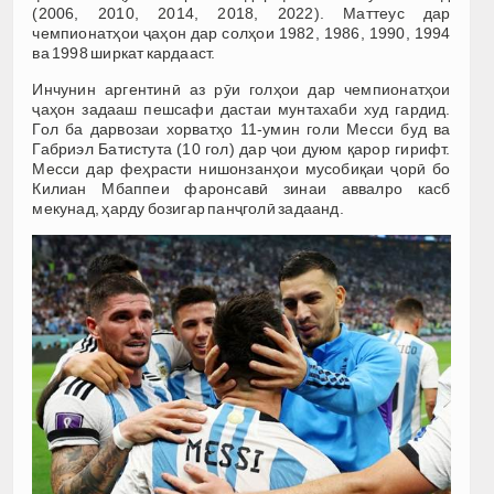
(2006, 2010, 2014, 2018, 2022). Маттеус дар
чемпионатҳои ҷаҳон дар солҳои 1982, 1986, 1990, 1994
ва 1998 ширкат кардааст.
Инчунин аргентинӣ аз рӯи голҳои дар чемпионатҳои
ҷаҳон задааш пешсафи дастаи мунтахаби худ гардид.
Гол ба дарвозаи хорватҳо 11-умин голи Месси буд ва
Габриэл Батистута (10 гол) дар ҷои дуюм қарор гирифт.
Месси дар феҳрасти нишонзанҳои мусобиқаи ҷорӣ бо
Килиан Мбаппеи фаронсавӣ зинаи аввалро касб
мекунад, ҳарду бозигар панҷголӣ задаанд.