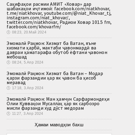
Саҳифаҳои расмии АМИТ «Ховар» дар
шабакаҳои иҷтимоӣ: facebook.com/niatkhovar,
t.me/niatkhovar, youtube.com/@niat_Khovar_tj,
instagram.com/niat_khovar/,
twitter.com/niatkhovar, Радиои Ховар 101.5 fm,
facebook.com/khovarfm/
🕔
08:23, 20.Май 2024
Эмомалӣ Раҳмон: Хизмат ба Ватан, яъне
хизмати ҳарбӣ, мактаби ҷавонмардӣ ва
давраи ҳаматарафа обутоб ёфтани ҷавонон
мебошад
🕔
08:24, 5.Апр 2024
Эмомалӣ Раҳмон: Хизмат ба Ватан – Модар
қарзи фарзандии ҳар як ҷавон ба ҳисоб
меравад
🕔
17:18, 3.Апр 2024
Эмомалӣ Раҳмон: Ман ҳамчун Сарфармондеҳи
Олии Қувваҳои Мусаллаҳ ҳар як сарбозро
мисли фарзанди худ дӯст медорам
🕔
11:27, 3.Апр 2024
Ҳамаи маводҳои бахш