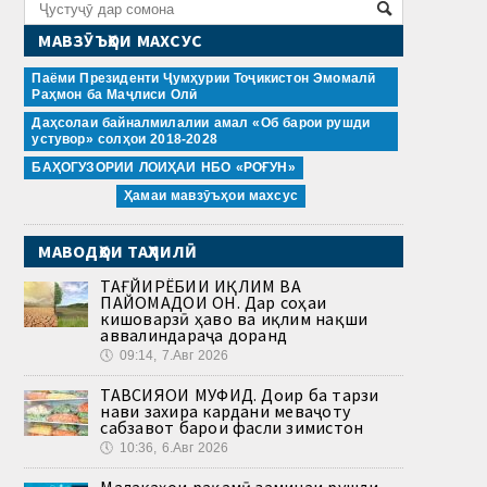
МАВЗӮЪҲОИ МАХСУС
Паёми Президенти Ҷумҳурии Тоҷикистон Эмомалӣ
Раҳмон ба Маҷлиси Олӣ
Даҳсолаи байналмилалии амал «Об барои рушди
устувор» солҳои 2018-2028
БАҲОГУЗОРИИ ЛОИҲАИ НБО «РОҒУН»
Ҳамаи мавзӯъҳои махсус
МАВОДҲОИ ТАҲЛИЛӢ
ТАҒЙИРЁБИИ ИҚЛИМ ВА
ПАЙОМАДҲОИ ОН. Дар соҳаи
кишоварзӣ ҳаво ва иқлим нақши
аввалиндараҷа доранд
🕔
09:14, 7.Авг 2026
ТАВСИЯҲОИ МУФИД. Доир ба тарзи
нави захира кардани меваҷоту
сабзавот барои фасли зимистон
🕔
10:36, 6.Авг 2026