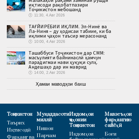
Малакаҳои рақамӣ заминаи рушди
иқтисоди рақобатпазири
Тоҷикистон мебошанд
🕔
11:30, 4.Авг 2026
ТАҒЙИРЁБИИ ИҚЛИМ. Эл-Нинё ва
Ла-Ниня – ду ҳодисаи табиие, ки ба
иқлими ҷаҳон таъсир мерасонанд
🕔
10:00, 4.Авг 2026
Ташаббуси Тоҷикистон дар СММ:
масъулияти байнинаслӣ ҳамчун
парадигмаи нави ҳуқуқи сулҳ.
Андешаҳо дар ин маврид
🕔
14:00, 2.Авг 2026
Ҳамаи маводҳои бахш
Тоҷикистон
Муқаддасоти
Иқдомҳои
Мавзеъҳои
миллӣ
ҷаҳонии
фарҳангию
Таърих
Тоҷикистон
сайёҳӣ
Нишон
Иқтисодӣ
Иқдомҳои
Боғи
Парчам
Фарҳанг ва