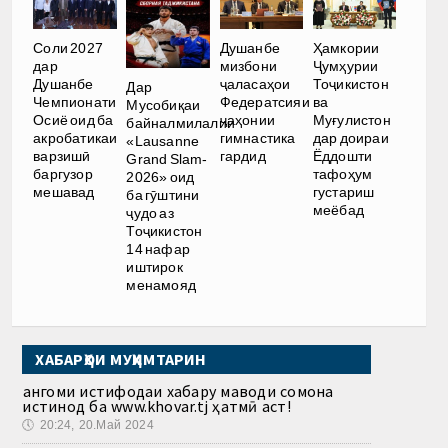
Соли 2027
Душанбе
Ҳамкории
дар
мизбони
Ҷумҳурии
Душанбе
ҷаласаҳои
Тоҷикистон
Дар
Чемпионати
Федератсияи
ва
Мусобиқаи
Осиё оид ба
ҷаҳонии
Муғулистон
байналмилалии
акробатикаи
гимнастика
дар доираи
«Lausanne
варзишӣ
гардид
Ёддошти
Grand Slam-
баргузор
тафоҳум
2026» оид
мешавад
густариш
ба гӯштини
меёбад
ҷудо аз
Тоҷикистон
14 нафар
иштирок
менамояд
ХАБАРҲОИ МУҲИМТАРИН
Ҳангоми истифодаи хабару маводи сомона
истинод ба www.khovar.tj ҳатмӣ аст!
🕔
20:24, 20.Май 2024