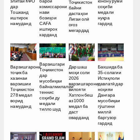
элитаи КФО
барои
юнону румӣ
Тоҷикистон
дар
комиссарони
соҳиби
байни
Тошканд
нави
медали
дастаҳои
иштирок
бозиҳои
нуқра
Лигаи олӣ
намуданд
CAFA
гардид
оғоз
иштирок
мегардад
карданд
Варзишгари
Варзишгарони
Дар шаш
Бахшида ба
Тоҷикистон
тоҷик ба
моҳи соли
35-солагии
дар
хазинаи
2026
Истиқлоли
мусобиқаи
варзишии
варзишгарони
давлатӣ дар
байналмилалии
Тоҷикистон
вилояти
ноҳияи
теннис
278 медал
Хатлон беш
Данғара
соҳиби ду
ворид
аз 1000
мусобиқаи
медали
намуданд
медал ба
гӯштини
тилло шуд
даст
миллӣ
оварданд
баргузор
гардид