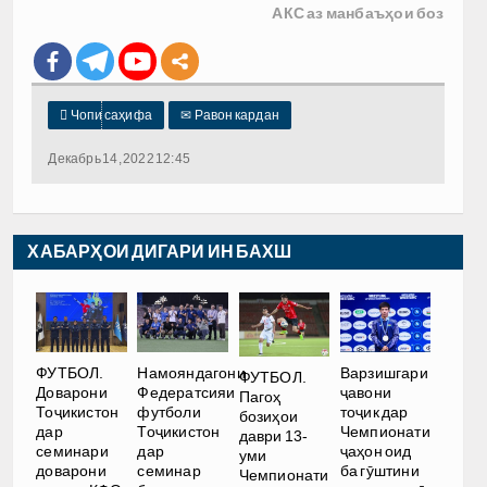
АКС аз манбаъҳои боз

Чопи саҳифа
✉
Равон кардан
Декабрь 14, 2022 12:45
ХАБАРҲОИ ДИГАРИ ИН БАХШ
ФУТБОЛ.
Намояндагони
Варзишгари
ФУТБОЛ.
Доварони
Федератсияи
ҷавони
Пагоҳ
Тоҷикистон
футболи
тоҷик дар
бозиҳои
дар
Тоҷикистон
Чемпионати
даври 13-
семинари
дар
ҷаҳон оид
уми
доварони
семинар
ба гӯштини
Чемпионати