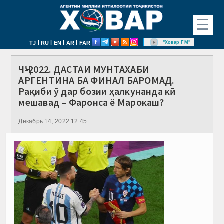
☰
|
|
|
|
"Ховар FM"
TJ
RU
EN
AR
FAR
ЧҶ-2022. ДАСТАИ МУНТАХАБИ
АРГЕНТИНА БА ФИНАЛ БАРОМАД.
Рақиби ӯ дар бозии ҳалкунанда кӣ
мешавад – Фаронса ё Марокаш?
Декабрь 14, 2022 12:45