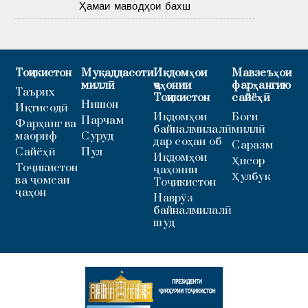
Ҳамаи маводҳои бахш
Тоҷикистон
Муқаддасоти
Иқдомҳои
Мавзеъҳои
миллӣ
ҷаҳонии
фарҳангию
Таърих
Тоҷикистон
сайёҳӣ
Нишон
Иқтисодӣ
Иқдомҳои
Боғи
Парчам
Фарҳанг ва
байналмилалӣ
миллӣ
маориф
Суруд
дар соҳаи об
Саразм
Сайёҳӣ
Пул
Иқдомҳои
Ҳисор
Тоҷикистон
ҷаҳонии
Ҳулбук
ва ҷомеаи
Тоҷикистон
ҷаҳон
Наврӯз
байналмилалӣ
шуд