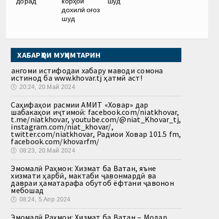
дорад
корҳои
шуд
дохилӣ оғоз
шуд
ХАБАРҲОИ МУҲИМТАРИН
Ҳангоми истифодаи хабару маводи сомона
истинод ба www.khovar.tj ҳатмӣ аст!
🕔
20:24, 20.Май 2024
Саҳифаҳои расмии АМИТ «Ховар» дар
шабакаҳои иҷтимоӣ: facebook.com/niatkhovar,
t.me/niatkhovar, youtube.com/@niat_Khovar_tj,
instagram.com/niat_khovar/,
twitter.com/niatkhovar, Радиои Ховар 101.5 fm,
facebook.com/khovarfm/
🕔
08:23, 20.Май 2024
Эмомалӣ Раҳмон: Хизмат ба Ватан, яъне
хизмати ҳарбӣ, мактаби ҷавонмардӣ ва
давраи ҳаматарафа обутоб ёфтани ҷавонон
мебошад
🕔
08:24, 5.Апр 2024
Эмомалӣ Раҳмон: Хизмат ба Ватан – Модар