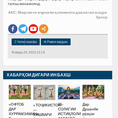
талош менамоянд.
АКС: Мақомоти иҷроияи ҳокимияти давлатии шаҳри
Ҳисор

Чопи саҳифа
✉
Равон кардан
Январь 29, 2023 13:19
ХАБАРҲОИ ДИГАРИ ИН БАХШ
35-
Дар
«ОФТОБ
«ТОҶИКИСТОН
СОЛАГИИ
Душанбе
ДАР
—
ИСТИҚЛОЛИ
рӯзҳои
ХУРРАМЗАМИН».
КИШВАРИ