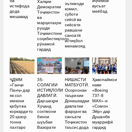
ба
иҷтимоӣ
Халқии
эътимоди
истифода
вусъат
Демократии
комил,
дода
меёбад
Тоҷикистон
суботи
мешавад
ва
сиёсӣ ва
марҳилаҳои
сиёсати
рушди
равшани
Тоҷикистони
саноатӣ
соҳибистиқлол»
истиқбол
рӯнамоӣ
менамояд
гардид
ҶДММ
35-
НИШАСТИ
Ҳавопаймои
«Ганҷи
СОЛАГИИ
МАТБУОТӢ.
нави
Панҷ» дар
ИСТИҚЛОЛИ
Осорхонаи
«Boeing
як сол
ДАВЛАТӢ.
таърихии
737-8
имкони
Дар шаҳри
Донишкадаи
MAX»-и
қабул ва
Хуҷанд
давлатии
«Сомон
коркарди то
сохтмони
фарҳанг ва
Эйр» дар
20 ҳазор
бинои
санъати
Душанбе
тонна
шуъбаи
Тоҷикистон
муаррифӣ
пахтаро
Вазорати
таъсис дода
гардид