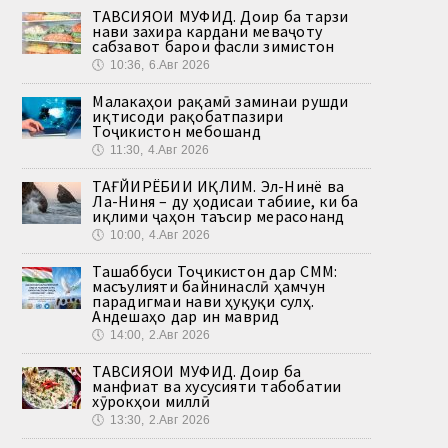
ТАВСИЯҲОИ МУФИД. Доир ба тарзи
нави захира кардани меваҷоту
сабзавот барои фасли зимистон
🕔
10:36, 6.Авг 2026
Малакаҳои рақамӣ заминаи рушди
иқтисоди рақобатпазири
Тоҷикистон мебошанд
🕔
11:30, 4.Авг 2026
ТАҒЙИРЁБИИ ИҚЛИМ. Эл-Нинё ва
Ла-Ниня – ду ҳодисаи табиие, ки ба
иқлими ҷаҳон таъсир мерасонанд
🕔
10:00, 4.Авг 2026
Ташаббуси Тоҷикистон дар СММ:
масъулияти байнинаслӣ ҳамчун
парадигмаи нави ҳуқуқи сулҳ.
Андешаҳо дар ин маврид
🕔
14:00, 2.Авг 2026
ТАВСИЯҲОИ МУФИД. Доир ба
манфиат ва хусусияти табобатии
хӯрокҳои миллӣ
🕔
13:30, 2.Авг 2026