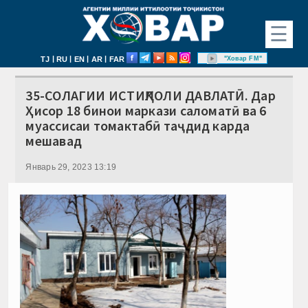
☰
|
|
|
|
"Ховар FM"
TJ
RU
EN
AR
FAR
35-СОЛАГИИ ИСТИҚЛОЛИ ДАВЛАТӢ. Дар
Ҳисор 18 бинои маркази саломатӣ ва 6
муассисаи томактабӣ таҷдид карда
мешавад
Январь 29, 2023 13:19