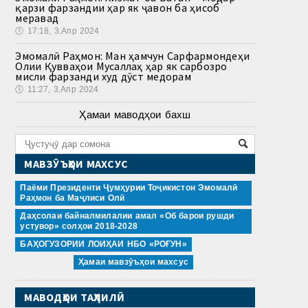
қарзи фарзандии ҳар як ҷавон ба ҳисоб
меравад
🕔
17:18, 3.Апр 2024
Эмомалӣ Раҳмон: Ман ҳамчун Сарфармондеҳи
Олии Қувваҳои Мусаллаҳ ҳар як сарбозро
мисли фарзанди худ дӯст медорам
🕔
11:27, 3.Апр 2024
Ҳамаи маводҳои бахш
МАВЗӮЪҲОИ МАХСУС
Паёми Президенти Ҷумҳурии Тоҷикистон Эмомалӣ
Раҳмон ба Маҷлиси Олӣ
Даҳсолаи байналмилалии амал «Об барои рушди
устувор» солҳои 2018-2028
БАҲОГУЗОРИИ ЛОИҲАИ НБО «РОҒУН»
Ҳамаи мавзӯъҳои махсус
МАВОДҲОИ ТАҲЛИЛӢ