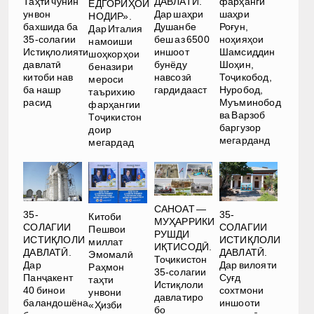
ДАВЛАТӢ.
фарҳанги
Таҳти чунин
ЁДГОРИҲОИ
Дар шаҳри
шаҳри
унвон
НОДИР».
Душанбе
Роғун,
бахшида ба
Дар Италия
беш аз 6500
ноҳияҳои
35-солагии
намоиши
иншоот
Шамсиддин
Истиқлолияти
шоҳкорҳои
бунёду
Шоҳин,
давлатӣ
беназири
навсозӣ
Тоҷикобод,
китоби нав
мероси
гардидааст
Нуробод,
ба нашр
таърихию
Муъминобод
расид
фарҳангии
ва Варзоб
Тоҷикистон
баргузор
доир
мегарданд
мегардад
САНОАТ —
35-
35-
Китоби
МУҲАРРИКИ
СОЛАГИИ
СОЛАГИИ
Пешвои
РУШДИ
ИСТИҚЛОЛИ
ИСТИҚЛОЛИ
миллат
ИҚТИСОДӢ.
ДАВЛАТӢ.
ДАВЛАТӢ.
Эмомалӣ
Тоҷикистон
Дар
Дар вилояти
Раҳмон
35-солагии
Панҷакент
Суғд
таҳти
Истиқлоли
40 бинои
сохтмони
унвони
давлатиро
баландошёна
иншооти
«Ҳизби
бо