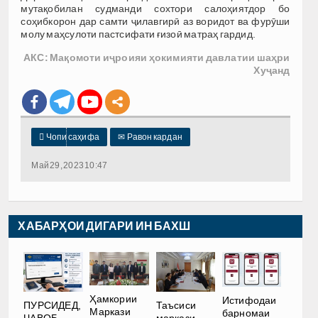
мутақобилан судманди сохтори салоҳиятдор бо
соҳибкорон дар самти ҷилавгирӣ аз воридот ва фурӯши
молу маҳсулоти пастсифати ғизоӣ матраҳ гардид.
АКС: Мақомоти иҷроияи ҳокимияти давлатии шаҳри
Хуҷанд

Чопи саҳифа
✉
Равон кардан
Май 29, 2023 10:47
ХАБАРҲОИ ДИГАРИ ИН БАХШ
Ҳамкории
Истифодаи
ПУРСИДЕД,
Таъсиси
Маркази
барномаи