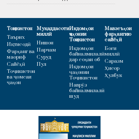
Тоҷикистон
Муқаддасоти
Иқдомҳои
Мавзеъҳои
миллӣ
ҷаҳонии
фарҳангию
Таърих
Тоҷикистон
сайёҳӣ
Нишон
Иқтисодӣ
Иқдомҳои
Боғи
Парчам
Фарҳанг ва
байналмилалӣ
миллӣ
маориф
Суруд
дар соҳаи об
Саразм
Сайёҳӣ
Пул
Иқдомҳои
Ҳисор
Тоҷикистон
ҷаҳонии
Ҳулбук
ва ҷомеаи
Тоҷикистон
ҷаҳон
Наврӯз
байналмилалӣ
шуд