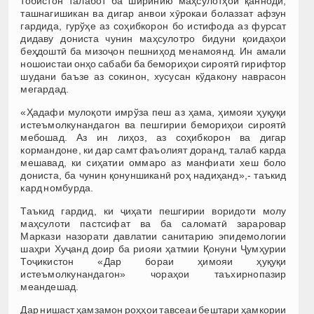
тобистон талабот ба ширинию маҳсулотҳои қаннодӣ,
ташнагишикан ва дигар анвои хӯрокаи болаззат афзун
гардида, гурўҳе аз соҳибкорон бо истифода аз фурсат
дидаву дониста чунин маҳсулотро бидуни қоидаҳои
беҳдоштӣ ба мизоҷон пешниҳод менамоянд. Ин амали
ношоистаи онҳо сабаби ба бемориҳои сироятӣ гирифтор
шудани баъзе аз сокинон, хусусан кўдакону наврасон
мегардад.
«Ҳадафи мулоқоти имрўза пеш аз ҳама, ҳимояи ҳуқуқи
истеъмолкунандагон ва пешгирии бемориҳои сироятӣ
мебошад. Аз ин лиҳоз, аз соҳибкорон ва дигар
кормандоне, ки дар самт фаъолият доранд, талаб карда
мешавад, ки сиҳатии оммаро аз манфиати хеш боло
дониста, ба чунин қонуншиканӣ роҳ надиҳанд»,- таъкид
кард номбурда.
Таъкид гардид, ки ҷиҳати пешгирии воридоти молу
маҳсулоти пастсифат ва ба саломатӣ зараровар
Маркази назорати давлатии санитарию эпидемологии
шаҳри Хуҷанд доир ба риояи ҳатмии Қонуни Ҷумҳурии
Тоҷикистон «Дар бораи ҳимояи ҳуқуқи
истеъмолкунандагон» чораҳои таъхирнопазир
меандешад.
Дар нишаст ҳамзамон роҳҳои тавсеаи бештари ҳамкории