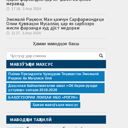
меравад
🕔
17:18, 3.Апр 2024
Эмомалӣ Раҳмон: Ман ҳамчун Сарфармондеҳи
Олии Қувваҳои Мусаллаҳ ҳар як сарбозро
мисли фарзанди худ дӯст медорам
🕔
11:27, 3.Апр 2024
Ҳамаи маводҳои бахш
МАВЗӮЪҲОИ МАХСУС
Паёми Президенти Ҷумҳурии Тоҷикистон Эмомалӣ
Раҳмон ба Маҷлиси Олӣ
Даҳсолаи байналмилалии амал «Об барои рушди
устувор» солҳои 2018-2028
БАҲОГУЗОРИИ ЛОИҲАИ НБО «РОҒУН»
Ҳамаи мавзӯъҳои махсус
МАВОДҲОИ ТАҲЛИЛӢ