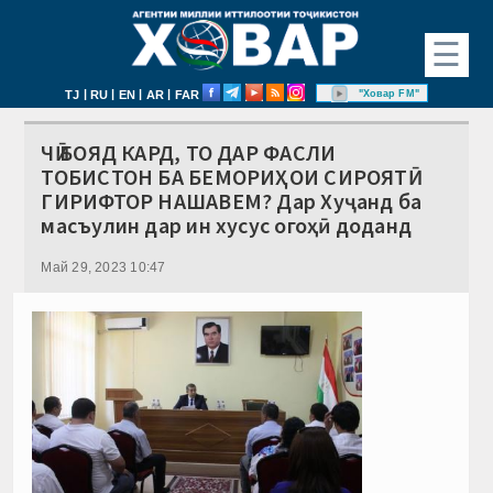
☰
|
|
|
|
"Ховар FM"
TJ
RU
EN
AR
FAR
ЧӢ БОЯД КАРД, ТО ДАР ФАСЛИ
ТОБИСТОН БА БЕМОРИҲОИ СИРОЯТӢ
ГИРИФТОР НАШАВЕМ? Дар Хуҷанд ба
масъулин дар ин хусус огоҳӣ доданд
Май 29, 2023 10:47