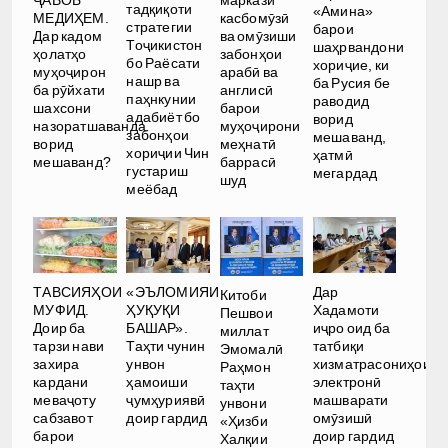
ҶАВОБ
маркази
тадқиқоти
«Амина»
МЕДИҲЕМ.
касбомӯзӣ
стратегии
барои
Дар кадом
ва омӯзиши
Тоҷикистон
шаҳрвандони
ҳолатҳо
забонҳои
бо Раёсати
хориҷие, ки
муҳоҷирон
арабӣ ва
нашр ва
ба Русия бе
ба рӯйхати
англисӣ
паҳнкунии
раводид
шахсони
барои
адабиёт бо
ворид
назоратшаванда
муҳоҷирони
забонҳои
мешаванд,
ворид
меҳнатӣ
хориҷии Чин
ҳатмӣ
мешаванд?
баррасӣ
густариш
мегардад
шуд
меёбад
Дар
ТАВСИЯҲОИ
«ЭЪЛОМИЯИ
Китоби
Хадамоти
МУФИД.
ҲУҚУҚИ
Пешвои
иҷро оид ба
Доир ба
БАШАР».
миллат
татбиқи
тарзи нави
Таҳти чунин
Эмомалӣ
хизматрасониҳои
захира
унвон
Раҳмон
электронӣ
кардани
ҳамоиши
таҳти
машварати
меваҷоту
ҷумҳуриявӣ
унвони
омӯзишӣ
сабзавот
доир гардид
«Ҳизби
доир гардид
барои
Халқии