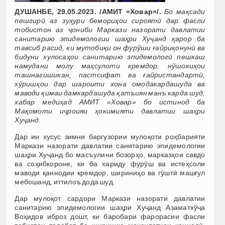
ДУШАНБЕ, 29.05.2023. /АМИТ «Ховар»/.
Бо мақсади
пешгирӣ аз зуҳури бемориҳои сироятӣ дар фасли
тобистон аз ҷониби Маркази назорати давлатии
санитарию эпидемологии шаҳри Хуҷанд қарор ба
тавсиб расид, ки мутобиқи он фурўши ғайриқонунӣ ва
бидуни хулосаҳои санитарию эпидемологӣ пешкаш
намудани молу маҳсулоти кремдор, нўшокиҳои
ташнагишикан, пастсифат ва ғайристандартӣ,
хўришҳои дар шароити хона омодакардашуда ва
маводи қимаи дамкардашуда қатъиян манъ карда шуд,
хабар медиҳад АМИТ «Ховар» бо истинод ба
Мақомоти иҷроияи ҳокимияти давлатии шаҳри
Хуҷанд.
Дар ин хусус зимни баргузории мулоқоти роҳбарияти
Маркази назорати давлатии санитарию эпидемологии
шаҳри Хуҷанд бо масъулини бозорҳо, марказҳои савдо
ва соҳибкороне, ки ба хариду фурӯш ва истеҳсоли
маводи қаннодии кремдор, шириниҳо ва гӯштӣ машғул
мебошанд, иттилоъ дода шуд.
Дар мулоқот сардори Маркази назорати давлатии
санитарию эпидемологии шаҳри Хуҷанд Азаматхўҷа
Воҳидов иброз дошт, ки баробари фарорасии фасли