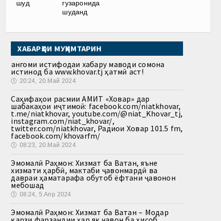
шуд
гузаронида
шуданд
ХАБАРҲОИ МУҲИМТАРИН
Ҳангоми истифодаи хабару маводи сомона
истинод ба www.khovar.tj ҳатмӣ аст!
🕔
20:24, 20.Май 2024
Саҳифаҳои расмии АМИТ «Ховар» дар
шабакаҳои иҷтимоӣ: facebook.com/niatkhovar,
t.me/niatkhovar, youtube.com/@niat_Khovar_tj,
instagram.com/niat_khovar/,
twitter.com/niatkhovar, Радиои Ховар 101.5 fm,
facebook.com/khovarfm/
🕔
08:23, 20.Май 2024
Эмомалӣ Раҳмон: Хизмат ба Ватан, яъне
хизмати ҳарбӣ, мактаби ҷавонмардӣ ва
давраи ҳаматарафа обутоб ёфтани ҷавонон
мебошад
🕔
08:24, 5.Апр 2024
Эмомалӣ Раҳмон: Хизмат ба Ватан – Модар
қарзи фарзандии ҳар як ҷавон ба ҳисоб