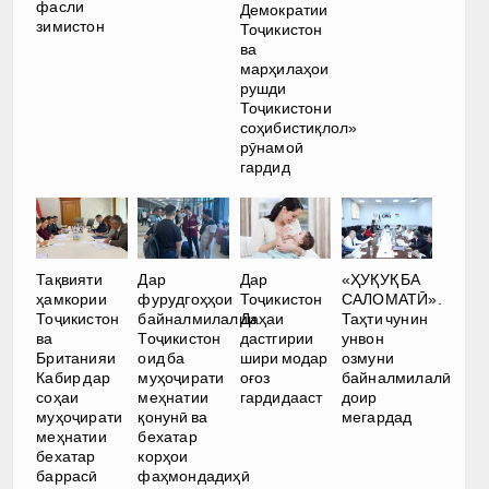
фасли
Демократии
зимистон
Тоҷикистон
ва
марҳилаҳои
рушди
Тоҷикистони
соҳибистиқлол»
рӯнамоӣ
гардид
Тақвияти
Дар
Дар
«ҲУҚУҚ БА
ҳамкории
фурудгоҳҳои
Тоҷикистон
САЛОМАТӢ».
Тоҷикистон
байналмилалии
Даҳаи
Таҳти чунин
ва
Тоҷикистон
дастгирии
унвон
Британияи
оид ба
шири модар
озмуни
Кабир дар
муҳоҷирати
оғоз
байналмилалӣ
соҳаи
меҳнатии
гардидааст
доир
муҳоҷирати
қонунӣ ва
мегардад
меҳнатии
бехатар
бехатар
корҳои
баррасӣ
фаҳмондадиҳӣ