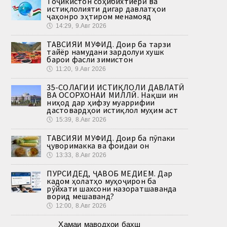
Тоҷикистон соҳибихтиёрӣ ва
истиқлолияти дигар давлатҳои
ҷаҳонро эҳтиром менамояд
🕔
14:29, 9.Авг 2026
ТАВСИЯИ МУФИД. Доир ба тарзи
тайёр намудани зардолуи хушк
барои фасли зимистон
🕔
11:20, 9.Авг 2026
35-СОЛАГИИ ИСТИҚЛОЛИ ДАВЛАТӢ
ВА ОСОРХОНАИ МИЛЛӢ. Нақши ин
ниҳод дар ҳифзу муаррифии
дастовардҳои истиқлол муҳим аст
🕔
15:39, 8.Авг 2026
ТАВСИЯИ МУФИД. Доир ба пӯпаки
ҷуворимакка ва фоидаи он
🕔
13:33, 8.Авг 2026
ПУРСИДЕД, ҶАВОБ МЕДИҲЕМ. Дар
кадом ҳолатҳо муҳоҷирон ба
рӯйхати шахсони назоратшаванда
ворид мешаванд?
🕔
12:00, 8.Авг 2026
Ҳамаи маводҳои бахш