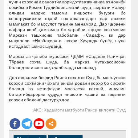
чунин корхонаи саноатии воридотивазкунанда аз ҷониби
соҳибкор Комил Турдибоев амалӣ шуда, ширкати мазкур
ояндаи наздик тамоми иншооти бузурги бо
конструксияҳои оҳанӣ сохташавандаро дар дохили
мамлакат бо маҳсулот таъмин менамояд. Дар ҷараёни
сафари корӣ ҳамзамон бо ҷараёни корҳои сохтмонии
Маркази ташхисию табобатии «Садаф», ки дар
маҳаллаи «Навбаҳор»-и шаҳри Хуҷанд» бунёд шуда
истодааст, шинос шуданд.
Марказ аз ҷониби муассиси ҶДММ «Садаф» Наимҷон
Тўраев сохта шуда, ба марказ мутахассисони
баландихтисоси соҳа ҷалб карда мешавад.
Дар фарҷоми боздид Раиси вилояти Суғд ба масъулини
корҳои сохтмонӣ ҷиҳати анҷом додани корҳо бо сифати
баланд ва истифодаи масолеҳи ватанӣ, инчунин
батартибдарории ҳудуди иншооти ҷашнӣ ва тақвияти
корҳои ободонӣ дастурҳо дод.
АКС: Хадамоти матбуоти Раиси вилояти Суғд