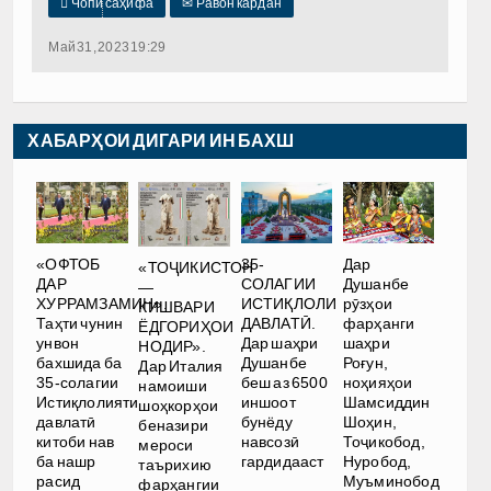

Чопи саҳифа
✉
Равон кардан
Май 31, 2023 19:29
ХАБАРҲОИ ДИГАРИ ИН БАХШ
35-
Дар
«ОФТОБ
«ТОҶИКИСТОН
СОЛАГИИ
Душанбе
ДАР
—
ИСТИҚЛОЛИ
рӯзҳои
ХУРРАМЗАМИН».
КИШВАРИ
ДАВЛАТӢ.
фарҳанги
Таҳти чунин
ЁДГОРИҲОИ
Дар шаҳри
шаҳри
унвон
НОДИР».
Душанбе
Роғун,
бахшида ба
Дар Италия
беш аз 6500
ноҳияҳои
35-солагии
намоиши
иншоот
Шамсиддин
Истиқлолияти
шоҳкорҳои
бунёду
Шоҳин,
давлатӣ
беназири
навсозӣ
Тоҷикобод,
китоби нав
мероси
гардидааст
Нуробод,
ба нашр
таърихию
Муъминобод
расид
фарҳангии