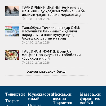
ТАҒЙИРЁБИИ ИҚЛИМ. Эл-Нинё ва
Ла-Ниня – ду ҳодисаи табиие, ки ба
иқлими ҷаҳон таъсир мерасонанд
🕔
10:00, 4.Авг 2026
Ташаббуси Тоҷикистон дар СММ:
масъулияти байнинаслӣ ҳамчун
парадигмаи нави ҳуқуқи сулҳ.
Андешаҳо дар ин маврид
🕔
14:00, 2.Авг 2026
ТАВСИЯҲОИ МУФИД. Доир ба
манфиат ва хусусияти табобатии
хӯрокҳои миллӣ
🕔
13:30, 2.Авг 2026
Ҳамаи маводҳои бахш
Тоҷикистон
Муқаддасоти
Иқдомҳои
Мавзеъҳои
миллӣ
ҷаҳонии
фарҳангию
Таърих
Тоҷикистон
сайёҳӣ
Нишон