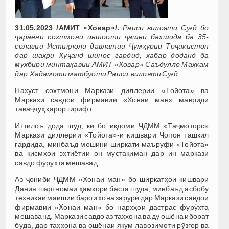
31.05.2023 /АМИТ «Ховар»/.
Раиси вилояти Суғд бо
ҷараёни сохтмони иншооти ҷашнӣ бахшида ба 35-
солагии Истиқлоли давлатии Ҷумҳурии Тоҷикистон
дар
шаҳри Хуҷанд шинос гардид, хабар доданд ба
мухбири минтақавии АМИТ «Ховар» Саъдулло Маҳкам
дар Хадамоти матбуоти Раиси вилояти Суғд.
Нахуст сохтмони Маркази диллерии «Тойота» ва
Маркази савдои фирмавии «Хонаи ман» мавриди
таваҷҷуҳ қарор гирифт.
Иттилоъ дода шуд, ки бо иқдоми ҶДММ «Таҷмоторс»
Маркази диллерии «Тойота»-и кишвари Ҷопон ташкил
гардида, минбаъд мошини ширкати маъруфи «Тойота»
ва қисмҳои эҳтиётии он мустақиман дар ин маркази
савдо фурӯхта мешавад.
Аз ҷониби ҶДММ «Хонаи ман» бо ширкатҳои кишвари
Дания шартномаи ҳамкорӣ баста шуда, минбаъд асбобу
техникаи маишии барои хона зарурӣ дар Маркази савдои
фирмавии «Хонаи ман» бо нархҳои дастрас фурўхта
мешаванд. Маркази савдо аз таҳхона ва ду ошёна иборат
буда, дар таҳхона ва ошёнаи якум лавозимоти рӯзгор ва