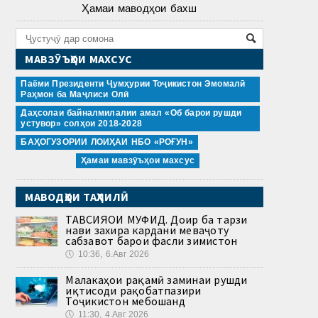
Ҳамаи маводҳои бахш
МАВЗӮЪҲОИ МАХСУС
Паёми Президенти Ҷумҳурии Тоҷикистон Эмомалӣ
Раҳмон ба Маҷлиси Олӣ
Даҳсолаи байналмилалии амал «Об барои рушди
устувор» солҳои 2018-2028
БАҲОГУЗОРИИ ЛОИҲАИ НБО «РОҒУН»
Ҳамаи мавзӯъҳои махсус
МАВОДҲОИ ТАҲЛИЛӢ
ТАВСИЯҲОИ МУФИД. Доир ба тарзи
нави захира кардани меваҷоту
сабзавот барои фасли зимистон
🕔
10:36, 6.Авг 2026
Малакаҳои рақамӣ заминаи рушди
иқтисоди рақобатпазири
Тоҷикистон мебошанд
🕔
11:30, 4.Авг 2026