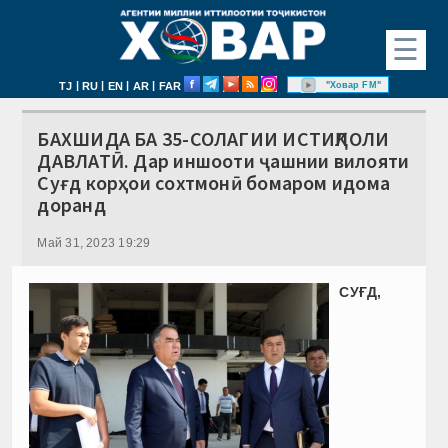
☰
|
|
|
|
"Ховар FM"
TJ
RU
EN
AR
FAR
БАХШИДА БА 35-СОЛАГИИ ИСТИҚЛОЛИ
ДАВЛАТӢ. Дар иншооти ҷашнии вилояти
Суғд корҳои сохтмонӣ бомаром идома
доранд
Май 31, 2023 19:29
СУҒД,