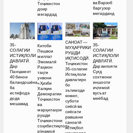
ва Варзоб
Тоҷикистон
баргузор
доир
мегарданд
мегардад
САНОАТ —
35-
35-
Китоби
МУҲАРРИКИ
СОЛАГИИ
СОЛАГИИ
Пешвои
РУШДИ
ИСТИҚЛОЛИ
ИСТИҚЛОЛИ
миллат
ИҚТИСОДӢ.
ДАВЛАТӢ.
ДАВЛАТӢ.
Эмомалӣ
Тоҷикистон
Дар
Дар вилояти
Раҳмон
35-солагии
Панҷакент
Суғд
таҳти
Истиқлоли
40 бинои
сохтмони
унвони
давлатиро
баландошёна
иншооти
«Ҳизби
бо
ба
иҷтимоӣ
Халқии
эътимоди
истифода
вусъат
Демократии
комил,
дода
меёбад
Тоҷикистон
суботи
мешавад
ва
сиёсӣ ва
марҳилаҳои
сиёсати
рушди
равшани
Тоҷикистони
саноатӣ
соҳибистиқлол»
истиқбол
рӯнамоӣ