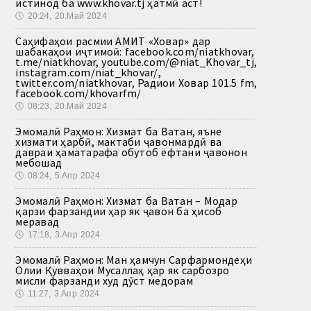
истинод ба www.khovar.tj ҳатмӣ аст!
🕔
20:24, 20.Май 2024
Саҳифаҳои расмии АМИТ «Ховар» дар
шабакаҳои иҷтимоӣ: facebook.com/niatkhovar,
t.me/niatkhovar, youtube.com/@niat_Khovar_tj,
instagram.com/niat_khovar/,
twitter.com/niatkhovar, Радиои Ховар 101.5 fm,
facebook.com/khovarfm/
🕔
08:23, 20.Май 2024
Эмомалӣ Раҳмон: Хизмат ба Ватан, яъне
хизмати ҳарбӣ, мактаби ҷавонмардӣ ва
давраи ҳаматарафа обутоб ёфтани ҷавонон
мебошад
🕔
08:24, 5.Апр 2024
Эмомалӣ Раҳмон: Хизмат ба Ватан – Модар
қарзи фарзандии ҳар як ҷавон ба ҳисоб
меравад
🕔
17:18, 3.Апр 2024
Эмомалӣ Раҳмон: Ман ҳамчун Сарфармондеҳи
Олии Қувваҳои Мусаллаҳ ҳар як сарбозро
мисли фарзанди худ дӯст медорам
🕔
11:27, 3.Апр 2024