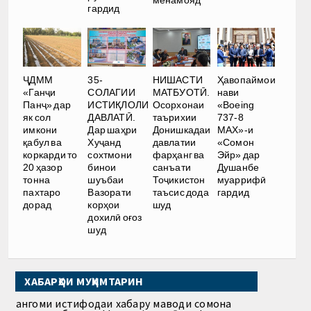
менамояд
гардид
ҶДММ
35-
НИШАСТИ
Ҳавопаймои
«Ганҷи
СОЛАГИИ
МАТБУОТӢ.
нави
Панҷ» дар
ИСТИҚЛОЛИ
Осорхонаи
«Boeing
як сол
ДАВЛАТӢ.
таърихии
737-8
имкони
Дар шаҳри
Донишкадаи
MAX»-и
қабул ва
Хуҷанд
давлатии
«Сомон
коркарди то
сохтмони
фарҳанг ва
Эйр» дар
20 ҳазор
бинои
санъати
Душанбе
тонна
шуъбаи
Тоҷикистон
муаррифӣ
пахтаро
Вазорати
таъсис дода
гардид
дорад
корҳои
шуд
дохилӣ оғоз
шуд
ХАБАРҲОИ МУҲИМТАРИН
Ҳангоми истифодаи хабару маводи сомона