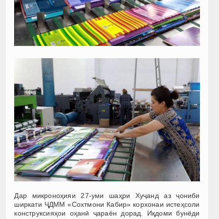
Дар микроноҳияи 27-уми шаҳри Хуҷанд аз ҷониби
ширкати ҶДММ «Сохтмони Кабир» корхонаи истеҳсоли
конструксияҳои оҳанӣ ҷараён дорад. Иқдоми бунёди