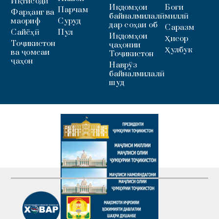
Иқтисодӣ
Иқдомҳои
Боғи
Парчам
Фарҳанг ва
байналмилалӣ
миллӣ
маориф
Суруд
дар соҳаи об
Саразм
Сайёҳӣ
Пул
Иқдомҳои
Ҳисор
Тоҷикистон
ҷаҳонии
Ҳулбук
ва ҷомеаи
Тоҷикистон
ҷаҳон
Наврӯз
байналмилалӣ
шуд