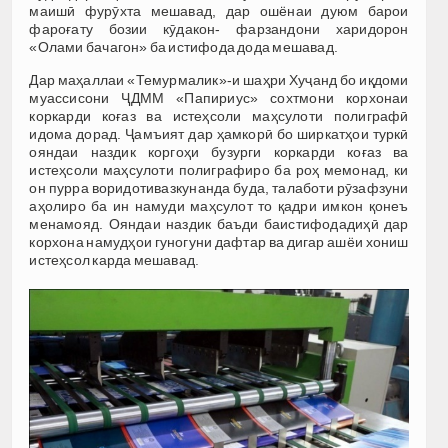
маишӣ фурӯхта мешавад, дар ошёнаи дуюм барои
фароғату бозии кӯдакон- фарзандони харидорон
«Олами бачагон» ба истифода дода мешавад.
Дар маҳаллаи «Темурмалик»-и шаҳри Хуҷанд бо иқдоми
муассисони ҶДММ «Папириус» сохтмони корхонаи
коркарди коғаз ва истеҳсоли маҳсулоти полиграфӣ
идома дорад. Ҷамъият дар ҳамкорӣ бо ширкатҳои туркӣ
ояндаи наздик коргоҳи бузурги коркарди коғаз ва
истеҳсоли маҳсулоти полиграфиро ба роҳ мемонад, ки
он пурра воридотивазкунанда буда, талаботи рӯзафзуни
аҳолиро ба ин намуди маҳсулот то қадри имкон қонеъ
менамояд. Ояндаи наздик баъди баистифодадиҳӣ дар
корхона намудҳои гуногуни дафтар ва дигар ашёи хониш
истеҳсол карда мешавад.