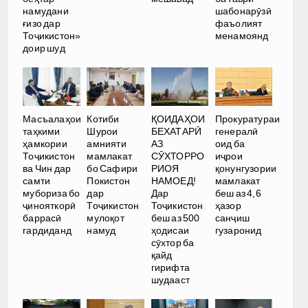
намудани
шабонарӯзӣ
ғизо дар
фаъолият
Тоҷикистон»
менамоянд
доир шуд
Масъалаҳои
Котиби
ҚОИДАҲОИ
Прокуратураи
таҳкими
Шурои
БЕХАТАРӢ
генералӣ
ҳамкории
амнияти
АЗ
оид ба
Тоҷикистон
мамлакат
СӮХТОРРО
иҷрои
ва Чин дар
бо Сафири
РИОЯ
қонунгузории
самти
Покистон
НАМОЕД!
мамлакат
мубориза бо
дар
Дар
беш аз 4,6
ҷинояткорӣ
Тоҷикистон
Тоҷикистон
ҳазор
баррасӣ
мулоқот
беш аз 500
санҷиш
гардиданд
намуд
ҳодисаи
гузаронид
сӯхтор ба
қайд
гирифта
шудааст