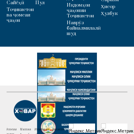
Сайёҳӣ
Пул
Иқдомҳои
Ҳисор
Тоҷикистон
ҷаҳонии
Ҳулбук
ва ҷомеаи
Тоҷикистон
ҷаҳон
Наврӯз
байналмилалӣ
шуд
Агентии Миллии Иттилоотии Тоҷикистон