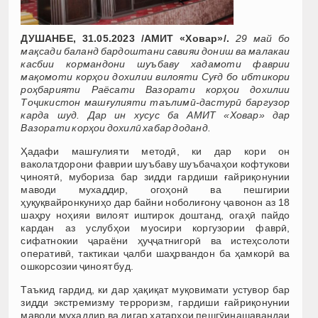
ДУШАНБЕ, 31.05.2023 /АМИТ «Ховар»/.
29 май бо
мақсади баланд бардоштани савияи дониш ва малакаи
касбии кормандони шуъбаву хадамоти фаврии
мақомоти корҳои дохилии вилояти Суғд бо ибтикори
роҳбарияти Раёсати Вазорати корҳои дохилии
Тоҷикистон машғулияти таълимӣ-дастурӣ баргузор
карда шуд. Дар ин хусус ба АМИТ «Ховар» дар
Вазорати корҳои дохилӣ хабар доданд.
Ҳадафи машғулияти методӣ, ки дар кори он
ваколатдорони фаврии шуъбаву шуъбачаҳои кофтукови
ҷиноятӣ, мубориза бар зидди гардиши ғайриқонунии
маводи мухаддир, огоҳонӣ ва пешгирии
ҳуқуқвайронкуниҳо дар байни ноболиғону ҷавонон аз 18
шаҳру ноҳияи вилоят иштирок доштанд, огаҳӣ пайдо
кардан аз услубҳои муосири коргузории фаврӣ,
сифатнокии ҷараёни ҳуҷҷатнигорӣ ва истеҳсолоти
оперативӣ, тактикаи ҷалби шаҳрвандон ба ҳамкорӣ ва
ошкорсозии ҷиноят буд.
Таъкид гардид, ки дар ҳақиқат муқовимати устувор бар
зидди экстремизму терроризм, гардиши ғайриқонунии
маводи мухаддир ва дигар хатарҳои пешгӯинашавандаи