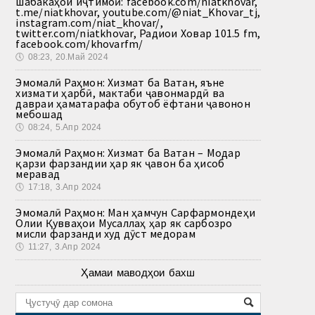
шабакаҳои иҷтимоӣ: facebook.com/niatkhovar,
t.me/niatkhovar, youtube.com/@niat_Khovar_tj,
instagram.com/niat_khovar/,
twitter.com/niatkhovar, Радиои Ховар 101.5 fm,
facebook.com/khovarfm/
🕔
08:23, 20.Май 2024
Эмомалӣ Раҳмон: Хизмат ба Ватан, яъне
хизмати ҳарбӣ, мактаби ҷавонмардӣ ва
давраи ҳаматарафа обутоб ёфтани ҷавонон
мебошад
🕔
08:24, 5.Апр 2024
Эмомалӣ Раҳмон: Хизмат ба Ватан – Модар
қарзи фарзандии ҳар як ҷавон ба ҳисоб
меравад
🕔
17:18, 3.Апр 2024
Эмомалӣ Раҳмон: Ман ҳамчун Сарфармондеҳи
Олии Қувваҳои Мусаллаҳ ҳар як сарбозро
мисли фарзанди худ дӯст медорам
🕔
11:27, 3.Апр 2024
Ҳамаи маводҳои бахш