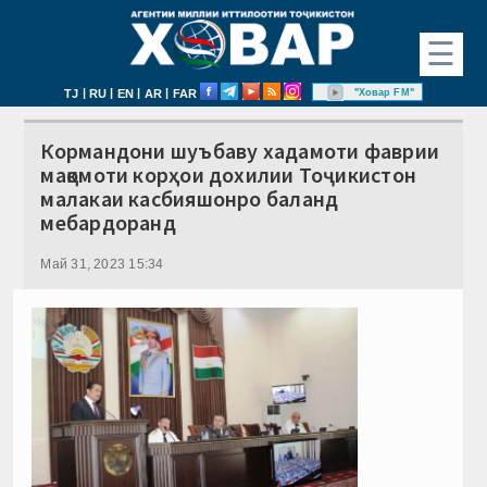
☰
|
|
|
|
"Ховар FM"
TJ
RU
EN
AR
FAR
Кормандони шуъбаву хадамоти фаврии
мақомоти корҳои дохилии Тоҷикистон
малакаи касбияшонро баланд
мебардоранд
Май 31, 2023 15:34