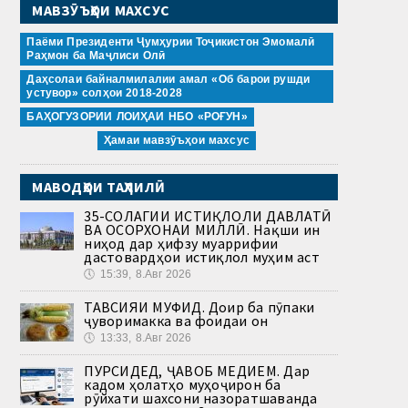
МАВЗӮЪҲОИ МАХСУС
Паёми Президенти Ҷумҳурии Тоҷикистон Эмомалӣ
Раҳмон ба Маҷлиси Олӣ
Даҳсолаи байналмилалии амал «Об барои рушди
устувор» солҳои 2018-2028
БАҲОГУЗОРИИ ЛОИҲАИ НБО «РОҒУН»
Ҳамаи мавзӯъҳои махсус
МАВОДҲОИ ТАҲЛИЛӢ
35-СОЛАГИИ ИСТИҚЛОЛИ ДАВЛАТӢ
ВА ОСОРХОНАИ МИЛЛӢ. Нақши ин
ниҳод дар ҳифзу муаррифии
дастовардҳои истиқлол муҳим аст
🕔
15:39, 8.Авг 2026
ТАВСИЯИ МУФИД. Доир ба пӯпаки
ҷуворимакка ва фоидаи он
🕔
13:33, 8.Авг 2026
ПУРСИДЕД, ҶАВОБ МЕДИҲЕМ. Дар
кадом ҳолатҳо муҳоҷирон ба
рӯйхати шахсони назоратшаванда