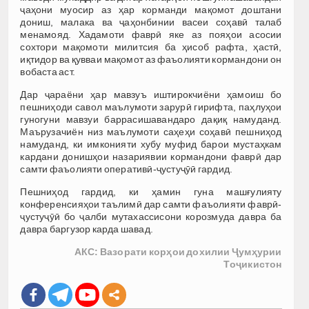
ҷаҳони муосир аз ҳар корманди мақомот доштани
дониш, малака ва ҷаҳонбинии васеи соҳавӣ талаб
менамояд. Хадамоти фаврӣ яке аз пояҳои асосии
сохтори мақомоти милитсия ба ҳисоб рафта, ҳастӣ,
иқтидор ва қувваи мақомот аз фаъолияти кормандони он
вобаста аст.
Дар ҷараёни ҳар мавзуъ иштирокчиёни ҳамоиш бо
пешниҳоди савол маълумоти зарурӣ гирифта, паҳлуҳои
гуногуни мавзуи баррасишавандаро дақиқ намуданд.
Маърузачиён низ маълумоти саҳеҳи соҳавӣ пешниҳод
намуданд, ки имконияти хубу муфид барои мустаҳкам
кардани донишҳои назариявии кормандони фаврӣ дар
самти фаъолияти оперативӣ-ҷустуҷӯӣ гардид.
Пешниҳод гардид, ки ҳамин гуна машғулияту
конференсияҳои таълимӣ дар самти фаъолияти фаврӣ-
ҷустуҷӯӣ бо ҷалби мутахассисони корозмуда давра ба
давра баргузор карда шавад.
АКС: Вазорати корҳои дохилии Ҷумҳурии
Тоҷикистон