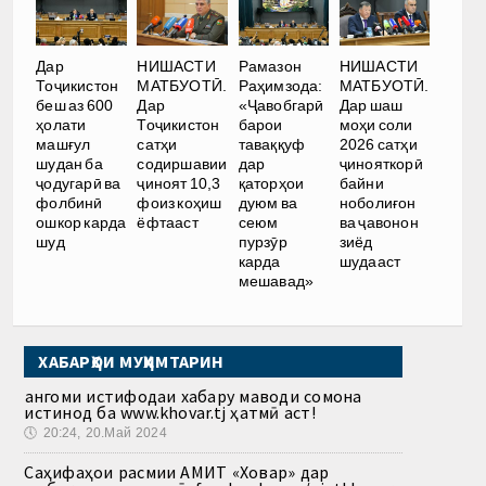
НИШАСТИ
Дар
НИШАСТИ
Рамазон
МАТБУОТӢ.
Тоҷикистон
МАТБУОТӢ.
Раҳимзода:
Дар шаш
беш аз 600
Дар
«Ҷавобгарӣ
моҳи соли
ҳолати
Тоҷикистон
барои
2026 сатҳи
машғул
сатҳи
таваққуф
ҷинояткорӣ
шудан ба
содиршавии
дар
байни
ҷодугарӣ ва
ҷиноят 10,3
қаторҳои
ноболиғон
фолбинӣ
фоиз коҳиш
дуюм ва
ва ҷавонон
ошкор карда
ёфтааст
сеюм
зиёд
шуд
пурзӯр
шудааст
карда
мешавад»
ХАБАРҲОИ МУҲИМТАРИН
Ҳангоми истифодаи хабару маводи сомона
истинод ба www.khovar.tj ҳатмӣ аст!
🕔
20:24, 20.Май 2024
Саҳифаҳои расмии АМИТ «Ховар» дар