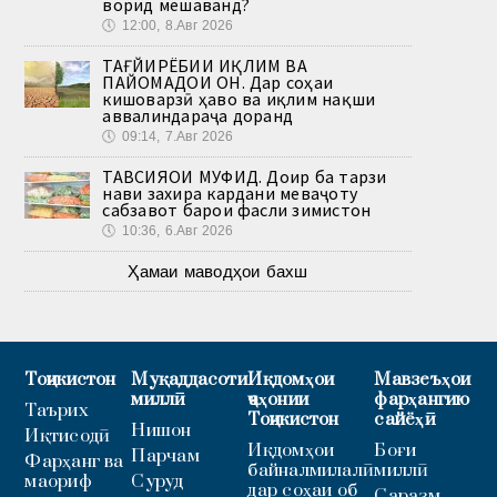
ворид мешаванд?
🕔
12:00, 8.Авг 2026
ТАҒЙИРЁБИИ ИҚЛИМ ВА
ПАЙОМАДҲОИ ОН. Дар соҳаи
кишоварзӣ ҳаво ва иқлим нақши
аввалиндараҷа доранд
🕔
09:14, 7.Авг 2026
ТАВСИЯҲОИ МУФИД. Доир ба тарзи
нави захира кардани меваҷоту
сабзавот барои фасли зимистон
🕔
10:36, 6.Авг 2026
Ҳамаи маводҳои бахш
Тоҷикистон
Муқаддасоти
Иқдомҳои
Мавзеъҳои
миллӣ
ҷаҳонии
фарҳангию
Таърих
Тоҷикистон
сайёҳӣ
Нишон
Иқтисодӣ
Иқдомҳои
Боғи
Парчам
Фарҳанг ва
байналмилалӣ
миллӣ
маориф
Суруд
дар соҳаи об
Саразм