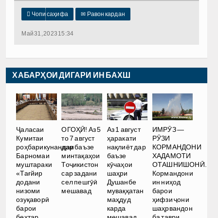

Чопи саҳифа
✉
Равон кардан
Май 31, 2023 15:34
ХАБАРҲОИ ДИГАРИ ИН БАХШ
Ҷаласаи
ОГОҲӢ! Аз 5
Аз 1 август
ИМРӮЗ —
Кумитаи
то 7 август
ҳаракати
РӮЗИ
роҳбарикунандаи
дар баъзе
нақлиёт дар
КОРМАНДОНИ
Барномаи
минтақаҳои
баъзе
ХАДАМОТИ
муштараки
Тоҷикистон
кӯчаҳои
ОТАШНИШОНӢ.
«Тағйир
сар задани
шаҳри
Кормандони
додани
сел пешгӯӣ
Душанбе
ин ниҳод
низоми
мешавад
муваққатан
барои
озуқаворӣ
маҳдуд
ҳифзи ҷони
барои
карда
шаҳрвандон
беҳтар
мешавад
ба таври