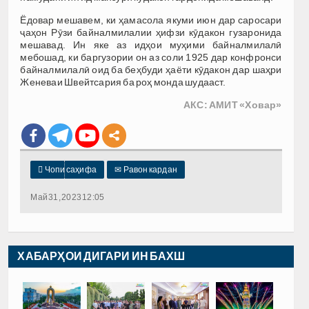
Ёдовар мешавем, ки ҳамасола якуми июн дар саросари
ҷаҳон Рӯзи байналмилалии ҳифзи кӯдакон гузаронида
мешавад. Ин яке аз идҳои муҳими байналмилалӣ
мебошад, ки баргузории он аз соли 1925 дар конфронси
байналмилалӣ оид ба беҳбуди ҳаёти кӯдакон дар шаҳри
Женеваи Швейтсария ба роҳ монда шудааст.
АКС: АМИТ «Ховар»

Чопи саҳифа
✉
Равон кардан
Май 31, 2023 12:05
ХАБАРҲОИ ДИГАРИ ИН БАХШ