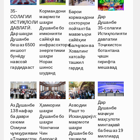
35-
Кормандони
Барои
Дар
СОЛАГИИ
мақомоти
кормандони
Душанбе
ИСТИҚЛОЛИ
шаҳри
сохторҳои
35-солагии
ДАВЛАТӢ.
Душанбе бо
пойтахт ба
Истиқлолияти
Дар шаҳри
имконияти
мавзеъҳои
давлатии
Душанбе
сайёҳӣ ва
сайёҳии
Тоҷикистон
беш аз 6500
инфрасохтори
Балҷувон ва
ботантана
иншоот
энергетикии
Ховалинг
ҷашн
бунёду
шаҳри
хатсайр
гирифта
навсозӣ
Норак
ташкил
мешавад
гардидааст
шинос
гардид
шуданд
Дар
Аз Душанбе
Ҳамкории
Аз водии
Душанбе
138 нафар
шаҳри
Рашт то
маҷмуи
ба даври
Душанбе бо
Искандаркӯл:
маҳсулоти
сеюми
шаҳри
мақомоти
минтақавӣ
Озмуни
Чонгчини
шаҳри
ба беш аз 19
ҷумҳуриявии
Чин
Душанбе бо
миллиард
«Тоҷикистон
баррасӣ
ташкили