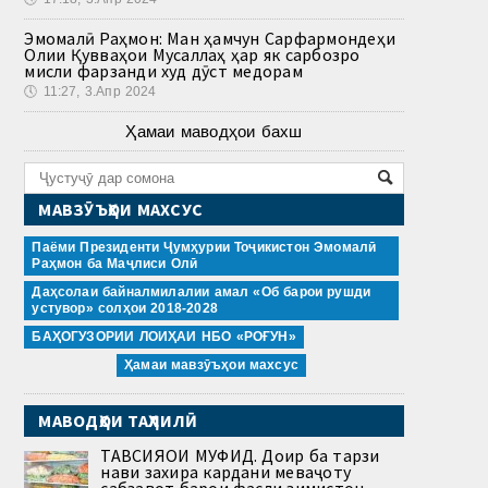
Эмомалӣ Раҳмон: Ман ҳамчун Сарфармондеҳи
Олии Қувваҳои Мусаллаҳ ҳар як сарбозро
мисли фарзанди худ дӯст медорам
🕔
11:27, 3.Апр 2024
Ҳамаи маводҳои бахш
МАВЗӮЪҲОИ МАХСУС
Паёми Президенти Ҷумҳурии Тоҷикистон Эмомалӣ
Раҳмон ба Маҷлиси Олӣ
Даҳсолаи байналмилалии амал «Об барои рушди
устувор» солҳои 2018-2028
БАҲОГУЗОРИИ ЛОИҲАИ НБО «РОҒУН»
Ҳамаи мавзӯъҳои махсус
МАВОДҲОИ ТАҲЛИЛӢ
ТАВСИЯҲОИ МУФИД. Доир ба тарзи
нави захира кардани меваҷоту