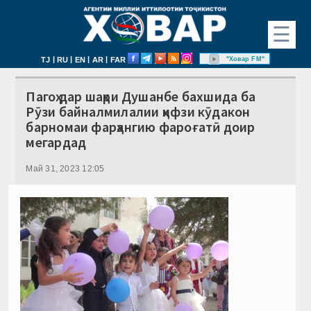
☰
|
|
|
|
"Ховар FM"
TJ
RU
EN
AR
FAR
Пагоҳ дар шаҳри Душанбе бахшида ба
Рӯзи байналмилалии ҳифзи кӯдакон
барномаи фарҳангию фароғатӣ доир
мегардад
Май 31, 2023 12:05