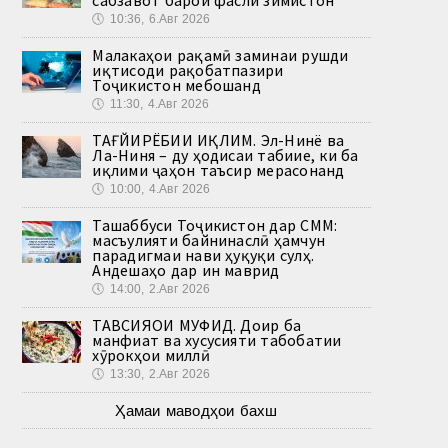
сабзавот барои фасли зимистон
🕔
10:36, 6.Авг 2026
Малакаҳои рақамӣ заминаи рушди
иқтисоди рақобатпазири
Тоҷикистон мебошанд
🕔
11:30, 4.Авг 2026
ТАҒЙИРЁБИИ ИҚЛИМ. Эл-Нинё ва
Ла-Ниня – ду ҳодисаи табиие, ки ба
иқлими ҷаҳон таъсир мерасонанд
🕔
10:00, 4.Авг 2026
Ташаббуси Тоҷикистон дар СММ:
масъулияти байнинаслӣ ҳамчун
парадигмаи нави ҳуқуқи сулҳ.
Андешаҳо дар ин маврид
🕔
14:00, 2.Авг 2026
ТАВСИЯҲОИ МУФИД. Доир ба
манфиат ва хусусияти табобатии
хӯрокҳои миллӣ
🕔
13:30, 2.Авг 2026
Ҳамаи маводҳои бахш