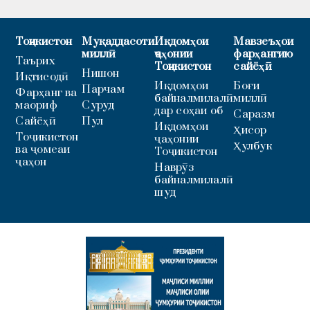
Тоҷикистон
Муқаддасоти
Иқдомҳои
Мавзеъҳои
миллӣ
ҷаҳонии
фарҳангию
Таърих
Тоҷикистон
сайёҳӣ
Нишон
Иқтисодӣ
Иқдомҳои
Боғи
Парчам
Фарҳанг ва
байналмилалӣ
миллӣ
маориф
Суруд
дар соҳаи об
Саразм
Сайёҳӣ
Пул
Иқдомҳои
Ҳисор
Тоҷикистон
ҷаҳонии
Ҳулбук
ва ҷомеаи
Тоҷикистон
ҷаҳон
Наврӯз
байналмилалӣ
шуд