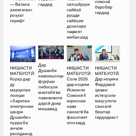
сомонӣ
— Ватани
гардид
хатсайрҳои
баробар
азизи ман»
сайёҳӣ
гардид
роҳхат
рушди
гирифт
сайёҳии
дохилиро
тақвият
мебахшад
Дар
НИШАСТИ
НИШАСТИ
НИШАСТИ
Душанбе
МАТБУОТӢ.
МАТБУОТӢ.
МАТБУОТӢ.
намоишгоҳи
Корҳо дар
Соли 2026
Дар ноҳияи
фурӯши
ду
дар ноҳияи
Фирдавсӣ
либосҳои
марҳилаи
Исмоили
ҳаҷми
мактабӣ ва
лоиҳаи
Сомонӣ 4
истеҳсоли
лавозимоти
«Харитаи
корхонаи
маҳсулоти
дарсӣ доир
электронии
нави
саноатӣ
мешавад
шаҳри
саноатӣ ба
бештар
Душанбе»
фаъолият
гардидааст
пурра ба
оғоз кард
анҷом
расидаанд