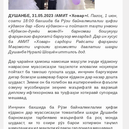
ДУШАНБЕ, 31.05.2023 /АМИТ «Ховар»/.
Пагоҳ, 1 июн,
соати 18:00 бахшида ба Рӯзи байналмилалии ҳифзи
кӯдакон дар «Боғи кӯдакон»-и пойтахт таҳти унвони
«Кӯдакон-дунёи моянд!» барномаи бошукуҳи
фарҳангию фароғатӣ баргузор мегардад. Дар ин хусус
ба АМИТ «Ховар» сардори Раёсати фарҳанги
Мақомоти иҷроияи ҳокимияти давлатии шаҳри
Душанбе Нуралӣ Шоҳиён иттилоъ дод.
Дар ҷараёни ҳамоиш намоиши маҳсули эҷоди кӯдакону
наврасони муассисаҳои таҳсилоти иловагии ноҳияҳои
пойтахт ба тамошо гузошта шуда, инчунин баргузории
дигар бозиҳои шавқовар барои кӯдакон дар назар дошта
шудааст. Зимни он ба ғолибон ва иштирокчиёни фаъоли
озмуну мусобиқаҳои зеҳнию маърифатӣ ва варзишӣ
диплому ифтихорнома ва туҳфаҳои хотиравӣ супорида
мешавад.
Инчунин бахшида ба Рӯзи байналмилалии ҳифзи
кӯдакон дар муассисаҳои томактабии шаҳри Душанбе
барномаҳои тарбиявию маърифатӣ ба роҳ монда
шудааст, ки то охири рӯз барои хотирмон таҷлил
намудани ин ид манзури кӯдакон гардонида мешаванд.