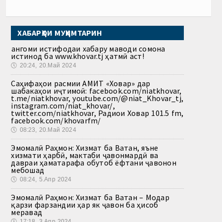
ХАБАРҲОИ МУҲИМТАРИН
Ҳангоми истифодаи хабару маводи сомона
истинод ба www.khovar.tj ҳатмӣ аст!
🕔
20:24, 20.Май 2024
Саҳифаҳои расмии АМИТ «Ховар» дар
шабакаҳои иҷтимоӣ: facebook.com/niatkhovar,
t.me/niatkhovar, youtube.com/@niat_Khovar_tj,
instagram.com/niat_khovar/,
twitter.com/niatkhovar, Радиои Ховар 101.5 fm,
facebook.com/khovarfm/
🕔
08:23, 20.Май 2024
Эмомалӣ Раҳмон: Хизмат ба Ватан, яъне
хизмати ҳарбӣ, мактаби ҷавонмардӣ ва
давраи ҳаматарафа обутоб ёфтани ҷавонон
мебошад
🕔
08:24, 5.Апр 2024
Эмомалӣ Раҳмон: Хизмат ба Ватан – Модар
қарзи фарзандии ҳар як ҷавон ба ҳисоб
меравад
🕔
17:18, 3.Апр 2024