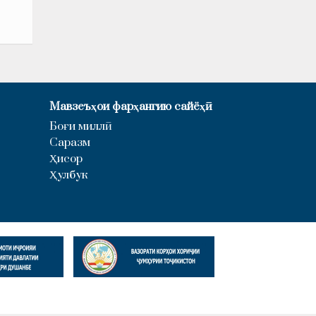
Мавзеъҳои фарҳангию сайёҳӣ
Боғи миллӣ
Саразм
Ҳисор
Ҳулбук