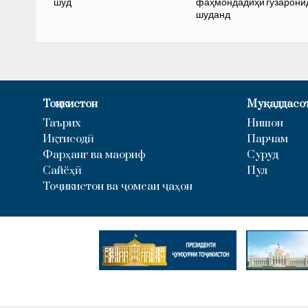
шуд
фаҳмондадиҳӣ гузарони
шуданд
Тоҷикистон
Муқаддасо
Таърих
Нишон
Иқтисодӣ
Парчам
Фарҳанг ва маориф
Суруд
Сайёҳӣ
Пул
Тоҷикистон ва ҷомеаи ҷаҳон