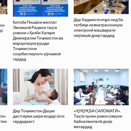
Дар Хадамоти иҷро оид ба
Китоби Пешвои миллат
татбиқи хизматрасониҳои
вон
Эмомалӣ Раҳмон таҳти
электронӣ машварати
ир
унвони «Ҳизби Халқии
омӯзишӣ доир гардид
Демократии Тоҷикистон ва
марҳилаҳои рушди
Тоҷикистони
соҳибистиқлол» рӯнамоӣ
гардид
Дар Тоҷикистон Даҳаи
«ҲУҚУҚ БА САЛОМАТӢ».
тон
дастгирии шири модар оғоз
Таҳти чунин унвон озмуни
атии
гардидааст
байналмилалӣ доир
и
мегардад