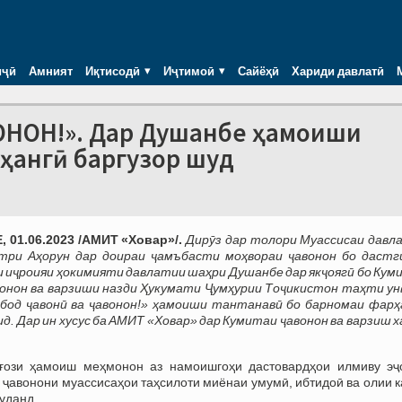
иҷӣ
Амният
Иқтисодӣ
Иҷтимоӣ
Сайёҳӣ
Хариди давлатӣ
ВОНОН!». Дар Душанбе ҳамоиши
ҳангӣ баргузор шуд
 01.06.2023 /АМИТ «Ховар»/.
Дирӯз дар толори Муассисаи давл
ри Аҳорун дар доираи ҷамъбасти моҳвораи ҷавонон бо дастг
иҷроияи ҳокимияти давлатии шаҳри Душанбе дар якҷоягӣ бо Кум
вонон ва варзиши назди Ҳукумати Ҷумҳурии Тоҷикистон таҳти ун
 бод ҷавонӣ ва ҷавонон!» ҳамоиши тантанавӣ бо барномаи фарҳ
ид. Дар ин хусус ба АМИТ «Ховар» дар Кумитаи ҷавонон ва варзиш 
оғози ҳамоиш меҳмонон аз намоишгоҳи дастовардҳои илмиву эҷ
 ҷавонони муассисаҳои таҳсилоти миёнаи умумӣ, ибтидоӣ ва олии 
уданд.