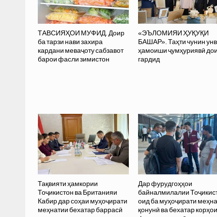
ТАВСИЯҲОИ МУФИД. Доир
«ЭЪЛОМИЯИ ҲУҚУҚИ
ба тарзи нави захира
БАШАР». Таҳти чунин ун
кардани меваҷоту сабзавот
ҳамоиши ҷумҳуриявӣ до
барои фасли зимистон
гардид
Тақвияти ҳамкории
Дар фурудгоҳҳои
Тоҷикистон ва Британияи
байналмилалии Тоҷикис
Кабир дар соҳаи муҳоҷирати
оид ба муҳоҷирати меҳн
меҳнатии бехатар баррасӣ
қонунӣ ва бехатар корҳо