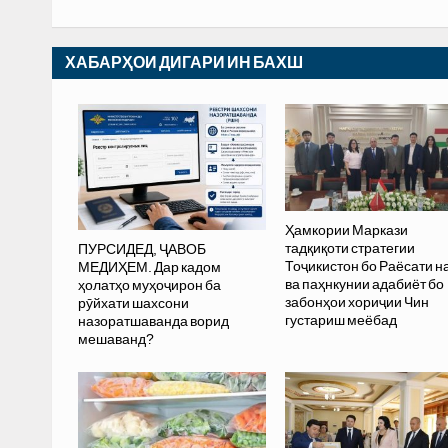
ХАБАРҲОИ ДИГАРИ ИН БАХШ
Ҳамкории Маркази
тадқиқоти стратегии
ПУРСИДЕД, ҶАВОБ
Тоҷикистон бо Раёсати 
МЕДИҲЕМ. Дар кадом
ва паҳнкунии адабиёт бо
ҳолатҳо муҳоҷирон ба
забонҳои хориҷии Чин
рӯйхати шахсони
густариш меёбад
назоратшаванда ворид
мешаванд?