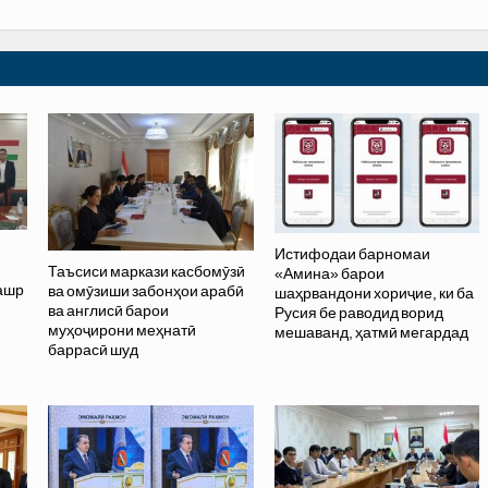
Истифодаи барномаи
Таъсиси маркази касбомӯзӣ
«Амина» барои
нашр
ва омӯзиши забонҳои арабӣ
шаҳрвандони хориҷие, ки ба
ва англисӣ барои
Русия бе раводид ворид
муҳоҷирони меҳнатӣ
мешаванд, ҳатмӣ мегардад
баррасӣ шуд