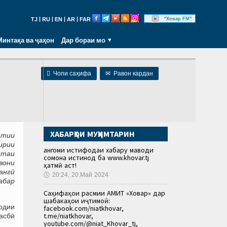
|
|
|
|
"Ховар FM"
TJ
RU
EN
AR
FAR
Минтақа ва ҷаҳон
Дар бораи мо

Чопи саҳифа
✉
Равон кардан
ХАБАРҲОИ МУҲИМТАРИН
атии
ирии
Ҳангоми истифодаи хабару маводи
итаи
сомона истинод ба www.khovar.tj
вони
ҳатмӣ аст!
ангӣ
🕔
20:24, 20.Май 2024
хабар
Саҳифаҳои расмии АМИТ «Ховар» дар
шабакаҳои иҷтимоӣ:
одии
facebook.com/niatkhovar,
t.me/niatkhovar,
касбӣ
youtube.com/@niat_Khovar_tj,