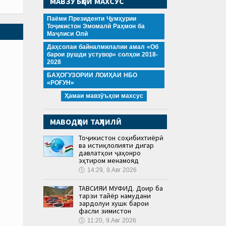
МАВЗӮЪҲОИ МАХСУС
Паёми Президенти Ҷумҳурии
Тоҷикистон Эмомалӣ Раҳмон ба
Маҷлиси Олӣ
Даҳсолаи байналмилалии амал «Об
барои рушди устувор» солҳои 2018-
2028
БАҲОГУЗОРИИ ЛОИҲАИ НБО
«РОҒУН»
Ҳамаи мавзӯъҳои махсус
МАВОДҲОИ ТАҲЛИЛӢ
Тоҷикистон соҳибихтиёрӣ
ва истиқлолияти дигар
давлатҳои ҷаҳонро
эҳтиром менамояд
🕔
14:29, 9.Авг 2026
ТАВСИЯИ МУФИД. Доир ба
тарзи тайёр намудани
зардолуи хушк барои
фасли зимистон
🕔
11:20, 9.Авг 2026