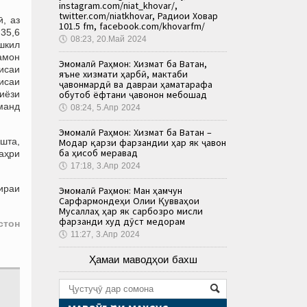
instagram.com/niat_khovar/,
twitter.com/niatkhovar, Радиои Ховар
, аз
101.5 fm, facebook.com/khovarfm/
35,6
🕔
08:23, 20.Май 2024
шкил
амон
Эмомалӣ Раҳмон: Хизмат ба Ватан,
исаи
яъне хизмати ҳарбӣ, мактаби
исаи
ҷавонмардӣ ва давраи ҳаматарафа
иёзи
обутоб ёфтани ҷавонон мебошад
манд
🕔
08:24, 5.Апр 2024
Эмомалӣ Раҳмон: Хизмат ба Ватан –
шта,
Модар қарзи фарзандии ҳар як ҷавон
ба ҳисоб меравад
аҳри
🕔
17:18, 3.Апр 2024
оираи
Эмомалӣ Раҳмон: Ман ҳамчун
Сарфармондеҳи Олии Қувваҳои
Мусаллаҳ ҳар як сарбозро мисли
фарзанди худ дӯст медорам
стон
🕔
11:27, 3.Апр 2024
Ҳамаи маводҳои бахш