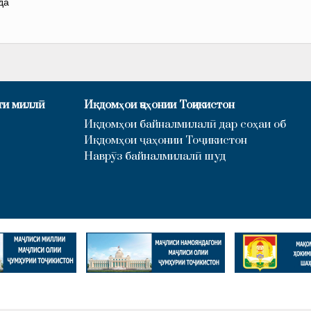
да
ти миллӣ
Иқдомҳои ҷаҳонии Тоҷикистон
Иқдомҳои байналмилалӣ дар соҳаи об
Иқдомҳои ҷаҳонии Тоҷикистон
Наврӯз байналмилалӣ шуд