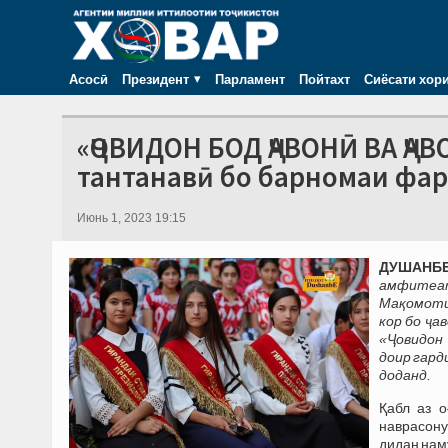
Асосӣ
Президент
Парламент
Пойтахт
Сиёсати хор
«ҶОВИДОН БОД ҶАВОНӢ ВА ҶА
тантанавӣ бо барномаи фар
Июнь 1, 2023 19:15
ДУШАНБЕ,
амфитеат
Мақомоти 
кор бо ҷа
«Ҷовидон
доир гард
доданд.
Қабл аз 
наврасону
дидан нам