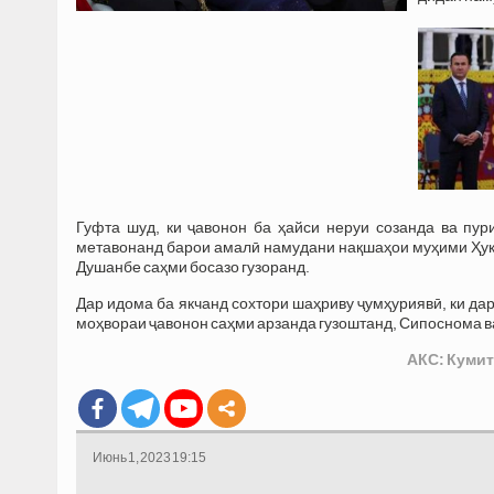
Гуфта шуд, ки ҷавонон ба ҳайси неруи созанда ва пу
метавонанд барои амалӣ намудани нақшаҳои муҳими Ҳук
Душанбе саҳми босазо гузоранд.
Дар идома ба якчанд сохтори шаҳриву ҷумҳуриявӣ, ки да
моҳвораи ҷавонон саҳми арзанда гузоштанд, Сипоснома 
АКС: Кумит
Июнь 1, 2023 19:15