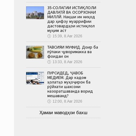
35-СОЛАГИИ ИСТИҚЛОЛИ
ДАВЛАТӢ ВА ОСОРХОНАИ
МИЛЛӢ. Нақши ин ниҳод
дар ҳифзу муаррифии
дастовардҳои истиқлол
муҳим аст
🕔
15:39, 8.Авг 2026
ТАВСИЯИ МУФИД. Доир ба
пӯпаки ҷуворимакка ва
фоидаи он
🕔
13:33, 8.Авг 2026
ПУРСИДЕД, ҶАВОБ
МЕДИҲЕМ. Дар кадом
ҳолатҳо муҳоҷирон ба
рӯйхати шахсони
назоратшаванда ворид
мешаванд?
🕔
12:00, 8.Авг 2026
Ҳамаи маводҳои бахш