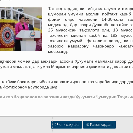
Таъкид гардид, ки тибқи маълумоти оморӣ
шумораи умумии аҳолии пойтахт қариб 
фоизи онро ҷавонони 14-30-сола та
медиҳанд. Дар шаҳри Душанбе дар айни з
25 муассисаи таҳсилоти олӣ, 13 муасс
таҳсилоти миёнаи касбӣ ва 192 муасс
таҳсилоти умумӣ фаъолият дорад, ки н
ҳазорҳо наврасону ҷавононро қаноат
месозанд.
риқтидори ҷомеа дар меҳвари асосии Ҳукумати мамлакат қарор до
умати мамлакат, аз ҷумла Мақомоти иҷроияи ҳокимияти давлатии ш
р татбиқи босамари сиёсати давлатии ҷавонон ва чорабиниҳо дар д
ва Ифтихорнома супорида шуд.
аи кор бо ҷавонон ва варзиши назди Ҳукумати Ҷумҳурии Тоҷики

Чопи саҳифа
✉
Равон кардан