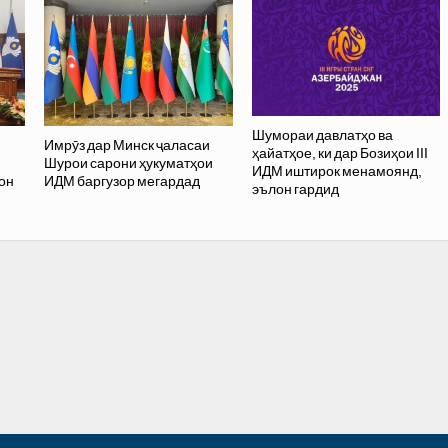
Шумораи давлатҳо ва
Имрӯз дар Минск ҷаласаи
ҳайатҳое, ки дар Бозиҳои III
Шурои сарони ҳукуматҳои
ИДМ иштирок менамоянд,
он
ИДМ баргузор мегардад
эълон гардид