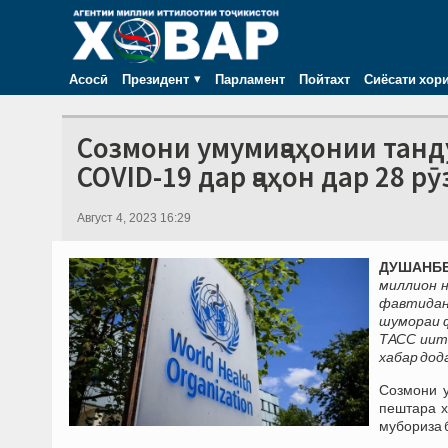
Асосӣ
Президент
Парламент
Пойтахт
Сиёсати хор
Созмони умумиҷаҳонии танд
COVID-19 дар ҷаҳон дар 28 рӯ
Август 4, 2023 16:29
ДУШАНБЕ,
миллион н
фавтидан
шумораи ф
ТАСС иити
хабар дод
Созмони у
пештара х
мубориза 