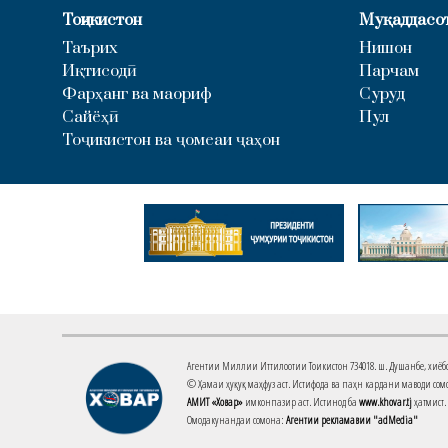
Тоҷикистон
Муқаддасо
Таърих
Нишон
Иқтисодӣ
Парчам
Фарҳанг ва маориф
Суруд
Сайёҳӣ
Пул
Тоҷикистон ва ҷомеаи ҷаҳон
Агентии Миллии Иттилоотии Тоҷикистон 734018. ш. Душанбе, хиёбони 
© Ҳамаи ҳуқуқ маҳфуз аст. Истифода ва паҳн кардани маводи сомо
АМИТ «Ховар»
имконпазир аст. Истинод ба
www.khovar.tj
ҳатмист.
Омодакунандаи сомона:
Агентии рекламавии "adMedia"