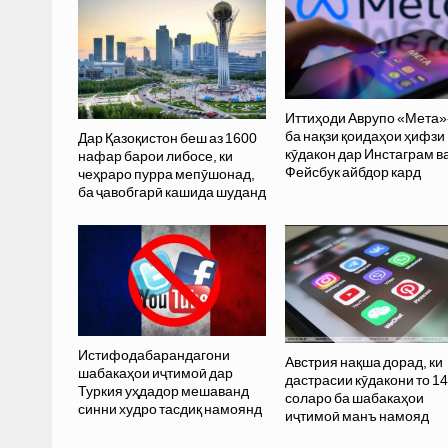
Иттиҳоди Аврупо «Мета»
ба нақзи қоидаҳои ҳифзи
Дар Қазоқистон беш аз 1600
кӯдакон дар Инстаграм в
нафар барои либосе, ки
Фейсбук айбдор кард
чеҳраро пурра мепӯшонад,
ба ҷавобгарӣ кашида шуданд
Истифодабарандагони
Австрия нақша дорад, ки
шабакаҳои иҷтимоӣ дар
дастрасии кӯдакони то 14
Туркия уҳдадор мешаванд
соларо ба шабакаҳои
синни худро тасдиқ намоянд
иҷтимоӣ манъ намояд