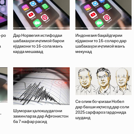
-ро
Дар Норвегия истифодаи
Индонезия бақайдгирии
шабакаҳои иҷтимоӣ барои
кӯдакони то 16-соларо дар
а
кӯдакони то 16-сола манъ
шабакаҳои иҷтимоӣ манъ
карда мешавад
мекунад
Се олим бо ҷоизаи Нобел
дар бахши иқтисод дар соли
Шумораи ҳалокшудагони
2025 сарфароз гардонида
-
заминларза дар Афғонистон
шуданд
ба 7 нафар расид