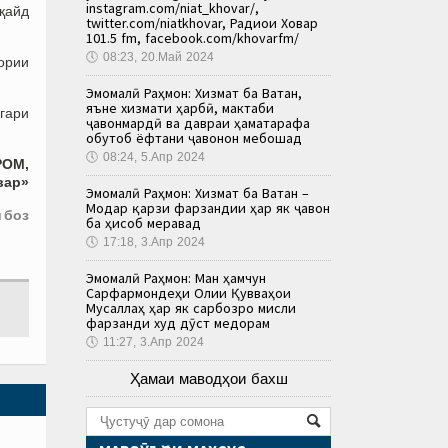
instagram.com/niat_khovar/,
 қайд
twitter.com/niatkhovar, Радиои Ховар
101.5 fm, facebook.com/khovarfm/
🕔
08:23, 20.Май 2024
ории
Эмомалӣ Раҳмон: Хизмат ба Ватан,
яъне хизмати ҳарбӣ, мактаби
игари
ҷавонмардӣ ва давраи ҳаматарафа
обутоб ёфтани ҷавонон мебошад
🕔
08:24, 5.Апр 2024
РОМ,
вар»
Эмомалӣ Раҳмон: Хизмат ба Ватан –
Модар қарзи фарзандии ҳар як ҷавон
 боз
ба ҳисоб меравад
🕔
17:18, 3.Апр 2024
Эмомалӣ Раҳмон: Ман ҳамчун
Сарфармондеҳи Олии Қувваҳои
Мусаллаҳ ҳар як сарбозро мисли
фарзанди худ дӯст медорам
🕔
11:27, 3.Апр 2024
Ҳамаи маводҳои бахш