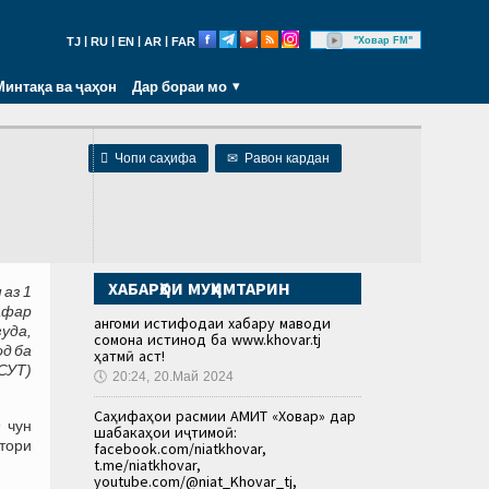
|
|
|
|
"Ховар FM"
TJ
RU
EN
AR
FAR
Минтақа ва ҷаҳон
Дар бораи мо

Чопи саҳифа
✉
Равон кардан
ХАБАРҲОИ МУҲИМТАРИН
 аз 1
афар
Ҳангоми истифодаи хабару маводи
уда,
сомона истинод ба www.khovar.tj
д ба
ҳатмӣ аст!
СУТ)
🕔
20:24, 20.Май 2024
Саҳифаҳои расмии АМИТ «Ховар» дар
 чун
шабакаҳои иҷтимоӣ:
тори
facebook.com/niatkhovar,
t.me/niatkhovar,
youtube.com/@niat_Khovar_tj,