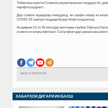
Тибқи маълумоти Созмони умумиҷаҳонии тандурустӣ, давом
гирифта шудааст.
Дар созмон муқаррар намуданд, ки сарфи назар аз анҷ
COVID-19 ҳамчун таҳдиди бузург боқӣ хоҳад монд.
Аз давраи 13 то 30 июл дар минтақаи ғарбии Уқёнуси Оро
созмон он коҳиш ёфтааст. Сатҳи фавт дар ҳамаи шаш минт
Август 4, 2023 16:29
ХАБАРҲОИ ДИГАРИ ИН БАХШ