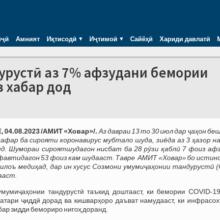
иҷӣ
Амният
Иқтисодӣ
Иҷтимоӣ
Сайёҳӣ
Хариди давлатӣ
урустӣ аз 7% афзудани бемории
з хабар дод
 04.08.2023 /АМИТ «Ховар»/.
Аз давраи 13 то 30 июл дар ҷаҳон беш
афар ба сирояти коронавирус мубтало шуда, зиёда аз 3 ҳазор н
д. Шумораи сироятшудагон нисбат ба 28 рӯзи қаблӣ 7 фоиз афз
автидагон 53 фоиз кам шудааст. Тавре АМИТ «Ховар» бо истино
лоъ медиҳад, дар ин хусус Созмони умумиҷаҳонии тандурустӣ (
ааст.
мумиҷаҳонии тандурустӣ таъкид доштааст, ки бемории COVID-19
атари ҷиддӣ дорад ва кишварҳоро даъват намудааст, ки инфрасох
бар зидди бемориро нигоҳ доранд.