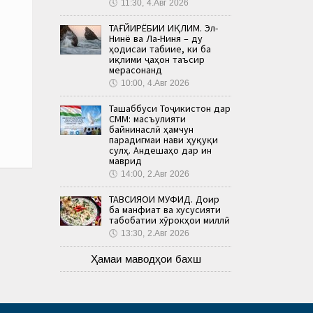
🕔
11:30, 4.Авг 2026
ТАҒЙИРЁБИИ ИҚЛИМ. Эл-
Нинё ва Ла-Ниня – ду
ҳодисаи табиие, ки ба
иқлими ҷаҳон таъсир
мерасонанд
🕔
10:00, 4.Авг 2026
Ташаббуси Тоҷикистон дар
СММ: масъулияти
байнинаслӣ ҳамчун
парадигмаи нави ҳуқуқи
сулҳ. Андешаҳо дар ин
маврид
🕔
14:00, 2.Авг 2026
ТАВСИЯҲОИ МУФИД. Доир
ба манфиат ва хусусияти
табобатии хӯрокҳои миллӣ
🕔
13:30, 2.Авг 2026
Ҳамаи маводҳои бахш