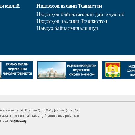
ти миллӣ
Иқдомҳои ҷаҳонии Тоҷикистон
Иқдомҳои байналмилалӣ дар соҳаи об
Иқдомҳои ҷаҳонии Тоҷикистон
Наврӯз байналмилалӣ шуд
Саъдии Шерозӣ, 16 тел.: +992 (37) 2385217, факс: +992 (37) 2232383
на, дар кадом шакле набошад, танҳо бо иҷозати хаттии роҳбарияти
 E-mail:
niat@khovar.tj