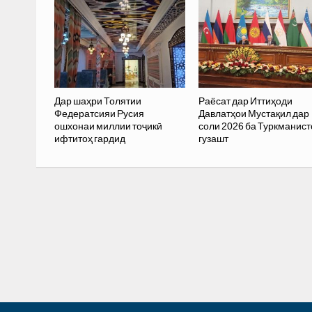
Дар шаҳри Толятии
Раёсат дар Иттиҳоди
Федератсияи Русия
Давлатҳои Мустақил дар
ошхонаи миллии тоҷикӣ
соли 2026 ба Туркманист
ифтитоҳ гардид
гузашт