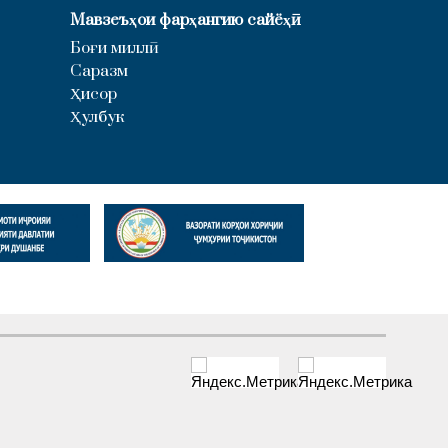
Мавзеъҳои фарҳангию сайёҳӣ
Боғи миллӣ
Саразм
Ҳисор
Ҳулбук