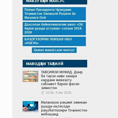
МАВЗӮЪҲОИ МАХСУС
Паёми Президенти Ҷумҳурии
Тоҷикистон Эмомалӣ Раҳмон ба
Маҷлиси Олӣ
Даҳсолаи байналмилалии амал «Об
барои рушди устувор» солҳои 2018-
2028
БАҲОГУЗОРИИ ЛОИҲАИ НБО
«РОҒУН»
Ҳамаи мавзӯъҳои махсус
МАВОДҲОИ ТАҲЛИЛӢ
ТАВСИЯҲОИ МУФИД. Доир
ба тарзи нави захира
кардани меваҷоту
сабзавот барои фасли
зимистон
🕔
10:36, 6.Авг 2026
Малакаҳои рақамӣ заминаи
рушди иқтисоди
рақобатпазири Тоҷикистон
мебошанд