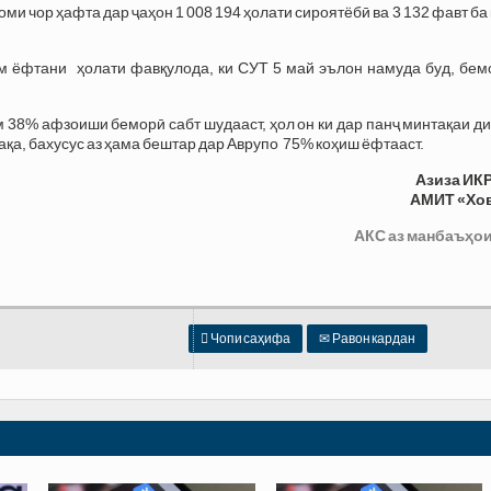
и чор ҳафта дар ҷаҳон 1 008 194 ҳолати сироятёбӣ ва 3 132 фавт ба
ом ёфтани ҳолати фавқулода, ки СУТ 5 май эълон намуда буд, бем
м 38% афзоиши беморӣ сабт шудааст, ҳол он ки дар панҷ минтақаи д
ақа, бахусус аз ҳама бештар дар Аврупо 75% коҳиш ёфтааст.
Азиза ИК
АМИТ «Хо
АКС аз манбаъҳои

Чопи саҳифа
✉
Равон кардан