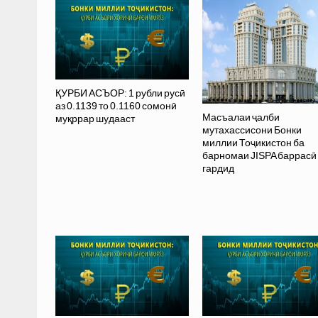
ҚУРБИ АСЪОР: 1 рубли русӣ
аз 0.1139 то 0.1160 сомонӣ
Масъалаи ҷалби
муқррар шудааст
мутахассисони Бонки
миллии Тоҷикистон ба
барномаи JISPA баррасӣ
гардид