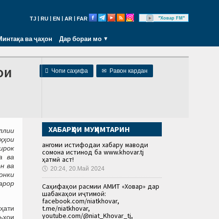
|
|
|
|
"Ховар FM"
TJ
RU
EN
AR
FAR
Минтақа ва ҷаҳон
Дар бораи мо
ои

Чопи саҳифа
✉
Равон кардан
ХАБАРҲОИ МУҲИМТАРИН
ллии
ҳҳои
Ҳангоми истифодаи хабару маводи
ирок
сомона истинод ба www.khovar.tj
а ва
ҳатмӣ аст!
н ва
🕔
20:24, 20.Май 2024
онки
арор
Саҳифаҳои расмии АМИТ «Ховар» дар
шабакаҳои иҷтимоӣ:
facebook.com/niatkhovar,
t.me/niatkhovar,
ҳати
youtube.com/@niat_Khovar_tj,
ъҳои