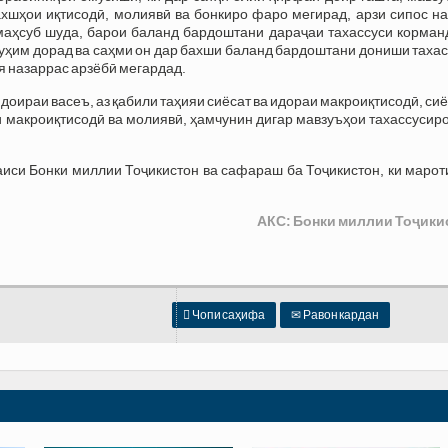
хшҳои иқтисодӣ, молиявӣ ва бонкиро фаро мегирад, арзи сипос на
 маҳсуб шуда, барои баланд бардоштани дараҷаи тахассуси корман
уҳим дорад ва саҳми он дар бахши баланд бардоштани дониши таха
я назаррас арзёбӣ мегардад.
доираи васеъ, аз қабили таҳияи сиёсат ва идораи макроиқтисодӣ, си
и макроиқтисодӣ ва молиявӣ, ҳамчунин дигар мавзуъҳои тахассусир
Раиси Бонки миллии Тоҷикистон ва сафараш ба Тоҷикистон, ки маро
АКС: Бонки миллии Тоҷики

Чопи саҳифа
✉
Равон кардан