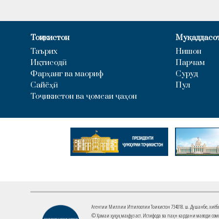
Тоҷикистон
Муқаддасо
Таърих
Нишон
Иқтисодӣ
Парчам
Фарҳанг ва маориф
Суруд
Сайёҳӣ
Пул
Тоҷикистон ва ҷомеаи ҷаҳон
Агентии Миллии Иттилоотии Тоҷикистон 734018. ш. Душанбе, хиёбони 
© Ҳамаи ҳуқуқ маҳфуз аст. Истифода ва паҳн кардани маводи сомо