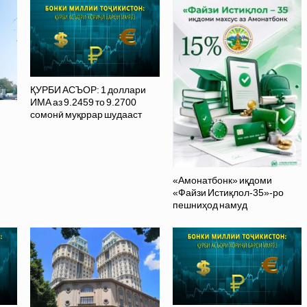
ҚУРБИ АСЪОР: 1 доллари
ИМА аз 9.2459 то 9.2700
сомонӣ муқррар шудааст
«Амонатбонк» иқдоми
«Файзи Истиқлол-35»-ро
пешниҳод намуд