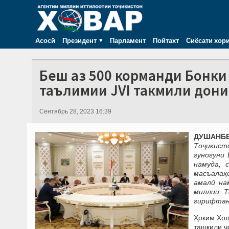
Асосӣ
Президент
Парламент
Пойтахт
Сиёсати хор
Беш аз 500 корманди Бонки
таълимии JVI такмили дон
Сентябрь 28, 2023 16:39
ДУШАНБЕ,
Тоҷикисто
гуногуни
намуда, 
масъалаҳ
амалӣ на
миллии Т
гирифтанд
Ҳоким Хол
ташкили ч