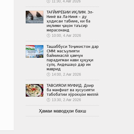
🕔
11:30, 4.Авг 2026
ТАҒЙИРЁБИИ ИҚЛИМ. Эл-
Нинё ва Ла-Ниня – ду
ҳодисаи табиие, ки ба
иқлими ҷаҳон таъсир
мерасонанд
🕔
10:00, 4.Авг 2026
Ташаббуси Тоҷикистон дар
СММ: масъулияти
байнинаслӣ ҳамчун
парадигмаи нави ҳуқуқи
сулҳ. Андешаҳо дар ин
маврид
🕔
14:00, 2.Авг 2026
ТАВСИЯҲОИ МУФИД. Доир
ба манфиат ва хусусияти
табобатии хӯрокҳои миллӣ
🕔
13:30, 2.Авг 2026
Ҳамаи маводҳои бахш