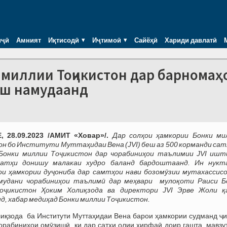
иҷӣ
Амният
Иқтисодӣ
Иҷтимоӣ
Сайёҳӣ
Хариди давлатӣ
 миллии Тоҷикистон дар барномаҳ
иш намудаанд
 28.09.2023 /АМИТ «Ховар»/.
Дар солҳои ҳамкории Бонки ми
н бо Институти Муттаҳидаи Вена (JVI) беш аз 500 корманди сат
 Бонки миллии Тоҷикистон дар чорабиниҳои таълимии JVI ишт
сатҳи донишу малакаи худро баланд бардоштаанд. Ин нукт
ои ҳамкории дуҷониба дар самтҳои нави бозомӯзии мутахассисо
мудани чорабиниҳои таълимӣ дар меҳвари мулоқоти Раиси Б
оҷикистон Ҳоким Холиқзода ва директори JVI Эрве Жоли қ
, хабар медиҳад Бонки миллии Тоҷикистон.
иқзода ба Институти Муттаҳидаи Вена барои ҳамкории судманд ҷи
орабиниҳои омӯзишӣ, ки дар сатҳи олии ҳирфаӣ доир гашта, мавзу