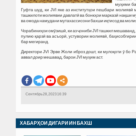
муҳими ба
Гуфта шуд, ки JVI яке аз институтҳои пешбари молиявӣ
ташкилоти молиявии давлатӣ ва бонкҳои марказӣ нақши м
ва омода намудани мутахассисони бахши иқтисод ва моли
Чорабиниҳои омӯзишӣ, ки аз ҷониби JVI ташкил мешаванд, 
пулию қарзӣ ва асъорӣ, устувории молиявӣ, баҳисобгири
бар мегиранд.
Директори JVI Эрве Жоли иброз дошт, ки мулоқоти ӯ бо 
аввал доир мешавад, барои JVI муҳим аст.
Сентябрь 28, 2023 16:39
ХАБАРҲОИ ДИГАРИ ИН БАХШ