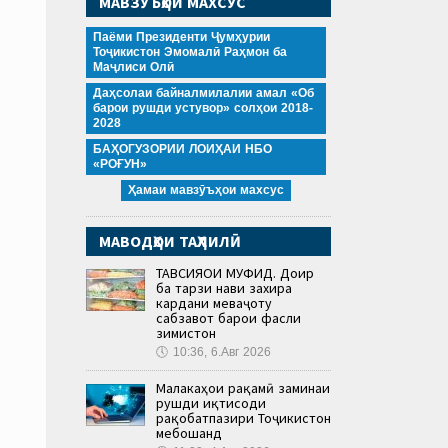
МАВЗӮЪҲОИ МАХСУС
Паёми Президенти Ҷумҳурии
Тоҷикистон Эмомалӣ Раҳмон ба
Маҷлиси Олӣ
Даҳсолаи байналмилалии амал «Об
барои рушди устувор» солҳои 2018-
2028
БАҲОГУЗОРИИ ЛОИҲАИ НБО
«РОҒУН»
Ҳамаи мавзӯъҳои махсус
МАВОДҲОИ ТАҲЛИЛӢ
ТАВСИЯҲОИ МУФИД. Доир
ба тарзи нави захира
кардани меваҷоту
сабзавот барои фасли
зимистон
🕔
10:36, 6.Авг 2026
Малакаҳои рақамӣ заминаи
рушди иқтисоди
рақобатпазири Тоҷикистон
мебошанд