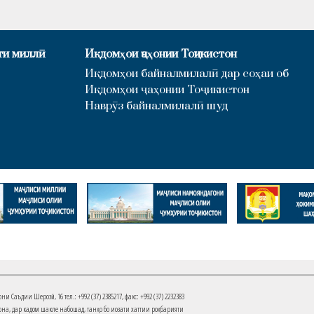
ти миллӣ
Иқдомҳои ҷаҳонии Тоҷикистон
Иқдомҳои байналмилалӣ дар соҳаи об
Иқдомҳои ҷаҳонии Тоҷикистон
Наврӯз байналмилалӣ шуд
Саъдии Шерозӣ, 16 тел.: +992 (37) 2385217, факс: +992 (37) 2232383
на, дар кадом шакле набошад, танҳо бо иҷозати хаттии роҳбарияти