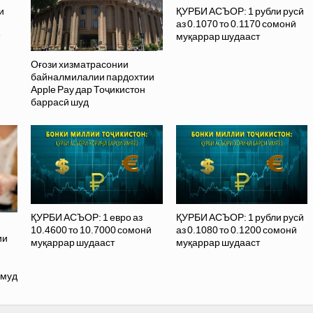
и
ҚУРБИ АСЪОР: 1 рубли русӣ
аз 0.1070 то 0.1170 сомонӣ
муқаррар шудааст
Оғози хизматрасонии
байналмилалии пардохтии
Apple Pay дар Тоҷикистон
баррасӣ шуд
ҚУРБИ АСЪОР: 1 евро аз
ҚУРБИ АСЪОР: 1 рубли русӣ
10.4600 то 10.7000 сомонӣ
аз 0.1080 то 0.1200 сомонӣ
ии
муқаррар шудааст
муқаррар шудааст
амуд