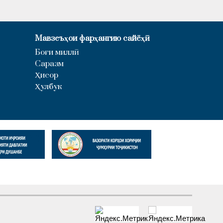
Мавзеъҳои фарҳангию сайёҳӣ
Боғи миллӣ
Саразм
Ҳисор
Ҳулбук