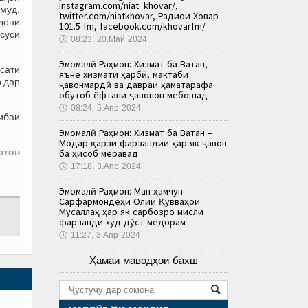
instagram.com/niat_khovar/,
муд.
twitter.com/niatkhovar, Радиои Ховар
дони
101.5 fm, facebook.com/khovarfm/
ссусӣ
🕔
08:23, 20.Май 2024
Эмомалӣ Раҳмон: Хизмат ба Ватан,
ёсати
яъне хизмати ҳарбӣ, мактаби
о дар
ҷавонмардӣ ва давраи ҳаматарафа
обутоб ёфтани ҷавонон мебошад
🕔
08:24, 5.Апр 2024
тибаи
Эмомалӣ Раҳмон: Хизмат ба Ватан –
Модар қарзи фарзандии ҳар як ҷавон
стон
ба ҳисоб меравад
🕔
17:18, 3.Апр 2024
Эмомалӣ Раҳмон: Ман ҳамчун
Сарфармондеҳи Олии Қувваҳои
Мусаллаҳ ҳар як сарбозро мисли
фарзанди худ дӯст медорам
🕔
11:27, 3.Апр 2024
Ҳамаи маводҳои бахш