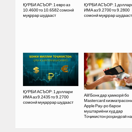
ҚУРБИ АСЪОР: 1 евро аз
ҚУРБИ АСЪОР: 1 доллар
10.4600 то 10.6582 сомонӣ
ИМА аз 9.2700 то 9.2800
муқррар шудааст
сомонӣ муқррар шудааст
ҚУРБИ АСЪОР: 1 доллари
Alif Бонк дар ҳамкорӣ бо
ИМА аз 9.2435 то 9.2700
Mastercard хизматрасон
сомонӣ муқаррар шудааст
Apple Pay-ро барои
муштариёни худ дар
Тоҷикистон роҳандозӣ н