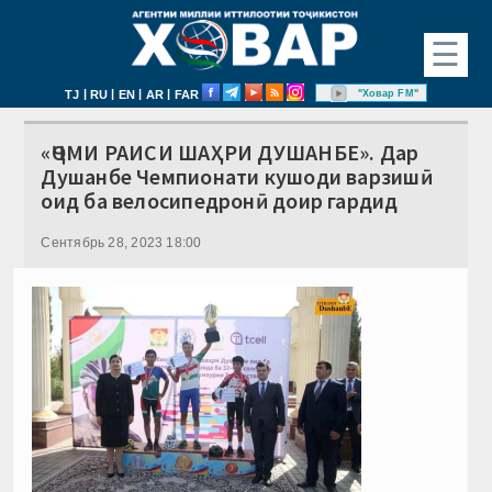
☰
|
|
|
|
"Ховар FM"
TJ
RU
EN
AR
FAR
«ҶОМИ РАИСИ ШАҲРИ ДУШАНБЕ». Дар
Душанбе Чемпионати кушоди варзишӣ
оид ба велосипедронӣ доир гардид
Сентябрь 28, 2023 18:00