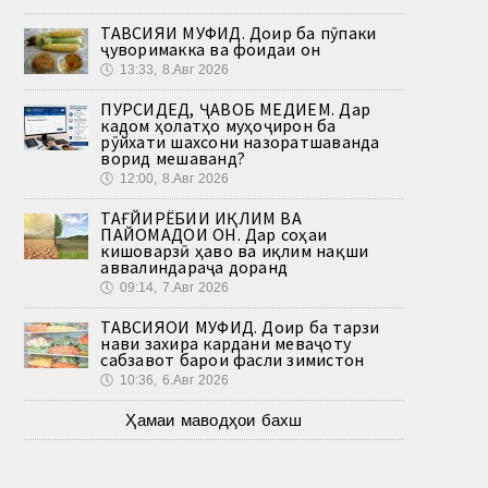
ТАВСИЯИ МУФИД. Доир ба пӯпаки
ҷуворимакка ва фоидаи он
🕔
13:33, 8.Авг 2026
ПУРСИДЕД, ҶАВОБ МЕДИҲЕМ. Дар
кадом ҳолатҳо муҳоҷирон ба
рӯйхати шахсони назоратшаванда
ворид мешаванд?
🕔
12:00, 8.Авг 2026
ТАҒЙИРЁБИИ ИҚЛИМ ВА
ПАЙОМАДҲОИ ОН. Дар соҳаи
кишоварзӣ ҳаво ва иқлим нақши
аввалиндараҷа доранд
🕔
09:14, 7.Авг 2026
ТАВСИЯҲОИ МУФИД. Доир ба тарзи
нави захира кардани меваҷоту
сабзавот барои фасли зимистон
🕔
10:36, 6.Авг 2026
Ҳамаи маводҳои бахш