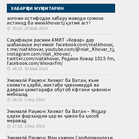
ХАБАРҲОИ МУҲИМТАРИН
Ҳангоми истифодаи хабару маводи сомона
истинод ба www.khovar.tj ҳатмӣ аст!
🕔
20:24, 20.Май 2024
Саҳифаҳои расмии АМИТ «Ховар» дар
шабакаҳои иҷтимоӣ: facebook.com/niatkhovar,
t.me/niatkhovar, youtube.com/@niat_Khovar_tj,
instagram.com/niat_khovar/,
twitter.com/niatkhovar, Радиои Ховар 101.5 fm,
facebook.com/khovarfm/
🕔
08:23, 20.Май 2024
Эмомалӣ Раҳмон: Хизмат ба Ватан, яъне
хизмати ҳарбӣ, мактаби ҷавонмардӣ ва
давраи ҳаматарафа обутоб ёфтани ҷавонон
мебошад
🕔
08:24, 5.Апр 2024
Эмомалӣ Раҳмон: Хизмат ба Ватан – Модар
қарзи фарзандии ҳар як ҷавон ба ҳисоб
меравад
🕔
17:18, 3.Апр 2024
Эмомалӣ Раҳмон: Ман ҳамчун Сарфармондеҳи