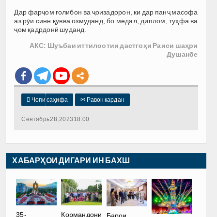
Дар фарҷом ғолибон ва ҷоизадорон, ки дар панҷ масофа
аз рӯи синн қувва озмуданд, бо медал, диплом, туҳфа ва
ҷом қадрдонӣ шуданд.
АКС: Шуъбаи иттилоотии дастгоҳи Раиси шаҳри
Душанбе

Чопи саҳифа
✉
Равон кардан
Сентябрь 28, 2023 18:00
ХАБАРҲОИ ДИГАРИ ИН БАХШ
35-
Кормандони
Барои