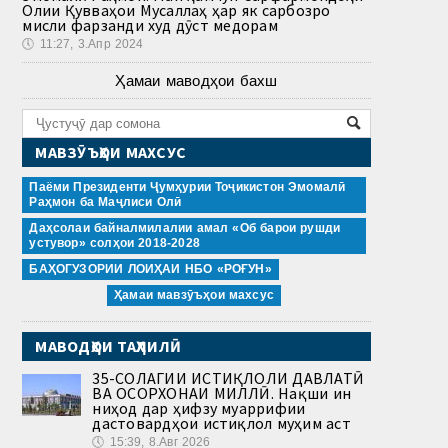
Олии Қувваҳои Мусаллаҳ ҳар як сарбозро
мисли фарзанди худ дӯст медорам
🕔
11:27, 3.Апр 2024
Ҳамаи маводҳои бахш
МАВЗӮЪҲОИ МАХСУС
Паёми Президенти Ҷумҳурии Тоҷикистон Эмомалӣ
Раҳмон ба Маҷлиси Олӣ
Даҳсолаи байналмилалии амал «Об барои рушди
устувор» солҳои 2018-2028
БАҲОГУЗОРИИ ЛОИҲАИ НБО «РОҒУН»
Ҳамаи мавзӯъҳои махсус
МАВОДҲОИ ТАҲЛИЛӢ
35-СОЛАГИИ ИСТИҚЛОЛИ ДАВЛАТӢ
ВА ОСОРХОНАИ МИЛЛӢ. Нақши ин
ниҳод дар ҳифзу муаррифии
дастовардҳои истиқлол муҳим аст
🕔
15:39, 8.Авг 2026