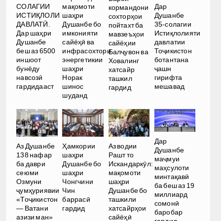
Дар
СОЛАГИИ
мақомоти
кормандони
Душанбе
ИСТИҚЛОЛИ
шаҳри
сохторҳои
35-солагии
ДАВЛАТӢ.
Душанбе бо
пойтахт ба
Истиқлолияти
Дар шаҳри
имконияти
мавзеъҳои
давлатии
Душанбе
сайёҳӣ ва
сайёҳии
Тоҷикистон
беш аз 6500
инфрасохтори
Балҷувон ва
ботантана
иншоот
энергетикии
Ховалинг
ҷашн
бунёду
шаҳри
хатсайр
гирифта
навсозӣ
Норак
ташкил
мешавад
гардидааст
шинос
гардид
шуданд
Дар
Аз Душанбе
Ҳамкории
Аз водии
Душанбе
138 нафар
шаҳри
Рашт то
маҷмуи
ба даври
Душанбе бо
Искандаркӯл:
маҳсулоти
сеюми
шаҳри
мақомоти
минтақавӣ
Озмуни
Чонгчини
шаҳри
ба беш аз 19
ҷумҳуриявии
Чин
Душанбе бо
миллиард
«Тоҷикистон
баррасӣ
ташкили
сомонӣ
— Ватани
гардид
хатсайрҳои
баробар
азизи ман»
сайёҳӣ