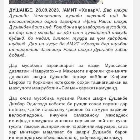
ДУШАНБЕ, 28.09.2023. /АМИТ
«
Ховар
»
/.
Дар шаҳри
Душанбе Чемпионати кушоди варзишӣ оид ба
велосипедронӣ барои дарёфти
«
Ҷоми Раиси шаҳри
Душанбе
»
доир шуд. Ғолибон ва ҷоизадорони мусобиқа,
ки дар панҷ масофа аз рӯи синн қувваозмоӣ намуда
буданд, бо медал, диплом, туҳфа ва ҷом қадрдонӣ
шуданд. Дар ин хусус ба АМИТ
«
Ховар
» дар шуъбаи
иттилоотии дастгоҳи Раиси шаҳри Душанбе хабар
доданд.
Дар мусобиқа варзишгарон аз назди Муассисаи
давлатии «Наврӯзгоҳ»-и Мақомоти иҷроияи ҳокимияти
давлатии шаҳри Душанбе тариқи хиёбони Ҳофизи
Шерозӣ то Корхонаи истеҳсоли обҳои ташнагишикан ва
маҳсулоти машруботии «Сиёма» ҳаракат намуданд.
Дар оғози мусобиқа муовини Раиси шаҳри Душанбе
Дилбар Одилзода вобаста ба рушди соҳаи варзиш дар
пойтахт, ҷалби наврасону ҷавонон ба намуди варзиши
велосипедронӣ, инчунин самараноку мақсаднок
истифода намудани иншооти варзишии пойтахт сухан
гуфта, тамоми иштирокчиёни чорабинии имрӯзаро, ки аз
ҳар минтақаи мамлакат ба шаҳри Душанбе барои
иштирок дар мусобиқа омадаанд, хайрамақдам намуд.