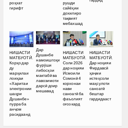
гардид
роҳхат
рушди
гирифт
сайёҳии
дохилиро
тақвият
мебахшад
Дар
НИШАСТИ
НИШАСТИ
НИШАСТИ
Душанбе
МАТБУОТӢ.
МАТБУОТӢ.
МАТБУОТӢ.
намоишгоҳи
Корҳо дар
Соли 2026
Дар ноҳияи
фурӯши
ду
дар ноҳияи
Фирдавсӣ
либосҳои
марҳилаи
Исмоили
ҳаҷми
мактабӣ ва
лоиҳаи
Сомонӣ 4
истеҳсоли
лавозимоти
«Харитаи
корхонаи
маҳсулоти
дарсӣ доир
электронии
нави
саноатӣ
мешавад
шаҳри
саноатӣ ба
бештар
Душанбе»
фаъолият
гардидааст
пурра ба
оғоз кард
анҷом
расидаанд