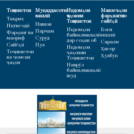
Тоҷикистон
Муқаддасоти
Иқдомҳои
Мавзеъҳои
миллӣ
ҷаҳонии
фарҳангию
Таърих
Тоҷикистон
сайёҳӣ
Нишон
Иқтисодӣ
Иқдомҳои
Боғи
Парчам
Фарҳанг ва
байналмилалӣ
миллӣ
маориф
Суруд
дар соҳаи об
Саразм
Сайёҳӣ
Пул
Иқдомҳои
Ҳисор
Тоҷикистон
ҷаҳонии
Ҳулбук
ва ҷомеаи
Тоҷикистон
ҷаҳон
Наврӯз
байналмилалӣ
шуд