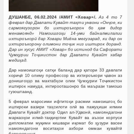
ДУШАНБЕ, 06.02.2024 /АМИТ «Ховар»/.
Аз 4 то 7
феврал дар Давлати Кувайт таҳти унвони «Онҷое, ки
сармоягузорон бо ихтироъкорон бо ҳам дидор
менамоянд» Намоишгоҳи 14-уми байналмилалии
ихтироъкорӣ дар Ховари Миёна мегузарад, ки дар он
ихтироъкорону олимони тоҷик низ иштирок доранд.
Дар ин хусус АМИТ «Ховар» бо истинод ба Сафорати
Ҷумҳурии Тоҷикистон дар Давлати Кувайт хабар
медиҳад.
Дар намоишгоҳи сатҳи баланд дар қатори 33 давлати
хориҷӣ 10 олиму профессор ва ихтироъкори ҷавон аз
донишгоҳҳо ва мактабҳои олии Ҷумҳурии Тоҷикистон
иштирок намуда, ихтирооташонро ба маърази тамошо
гузоштаанд.
5 феврал маросими ифтитоҳи расмии намоишгоҳ бо
иштироки вазири таҳсилоти олӣ ва пажуҳиши илмии
Давлати Кувайт доктор Одил ал-Удвонӣ, намояндагони
марказҳои илмӣ-таҳқиқотии Кувайт ва аъзои корпуси
дипломатии муқими кишвари иқомат бо ҳузури васеи
намояндагони воситаҳои ахбори оммаи кувайтӣ
баргузор шуд.