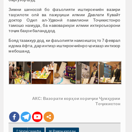
Зимни шиносоӣ бо фаъолияти иштирокчиён вазири
таҳсилоти олӣ ва пажуҳиши илмии Давлати Кувайт
доктор Одил ал-Удвонӣ павилиони Тоҷикистонро
тамошо намуда, ба навовариҳои илмии ихтироъкорони
тоҷик баҳои баланд дод.
Бояд тазаккур дод, ки фаъолияти намоишгоҳ то 7 феврал
идома ёфта, дар интиҳо иштирокчиёнро ҷоизаҳо интизор
мебошанд.
АКС: Вазорати корҳои хориҷии Ҷумҳурии
Тоҷикистон

Чопи саҳифа
✉
Равон кардан