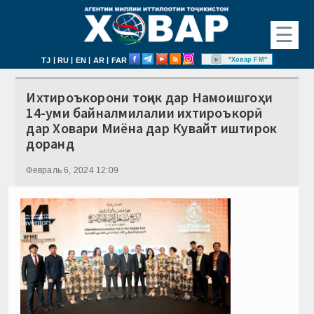
☰
|
|
|
|
"Ховар FM"
TJ
RU
EN
AR
FAR
Ихтироъкорони тоҷик дар Намоишгоҳи
14-уми байналмилалии ихтироъкорӣ
дар Ховари Миёна дар Кувайт иштирок
доранд
Февраль 6, 2024 12:09