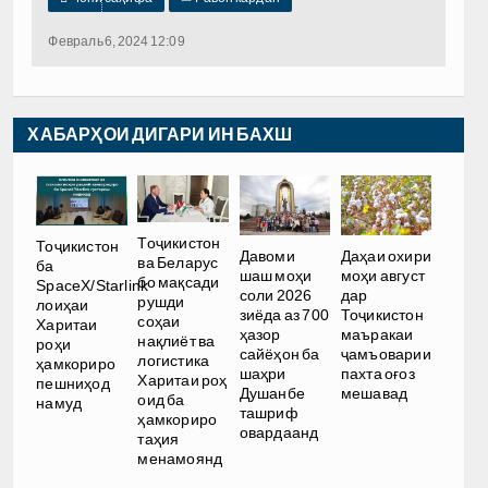
Февраль 6, 2024 12:09
ХАБАРҲОИ ДИГАРИ ИН БАХШ
Тоҷикистон
Тоҷикистон
Давоми
Даҳаи охири
ва Беларус
ба
шаш моҳи
моҳи август
бо мақсади
SpaceX/Starlink
соли 2026
дар
рушди
лоиҳаи
зиёда аз 700
Тоҷикистон
соҳаи
Харитаи
ҳазор
маъракаи
нақлиёт ва
роҳи
сайёҳон ба
ҷамъоварии
логистика
ҳамкориро
шаҳри
пахта оғоз
Харитаи роҳ
пешниҳод
Душанбе
мешавад
оид ба
намуд
ташриф
ҳамкориро
овардаанд
таҳия
менамоянд