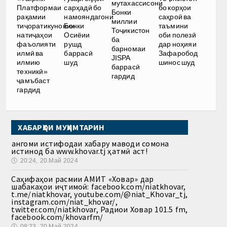
мутахассисони
Платформаи
сарҳадӣ бо
бо корҳои
Бонки
рақамии
намояндагони
саҳроӣ ва
миллии
тиҷоратикунонии
Бонки
таъмини
Тоҷикистон
натиҷаҳои
Осиёии
оби полезӣ
ба
фаъолияти
рушд
дар ноҳияи
барномаи
илмӣ ва
баррасӣ
Зафаробод
JISPA
илмию
шуд
шинос шуд
баррасӣ
техникӣ»
гардид
ҷамъбаст
гардид
ХАБАРҲОИ МУҲИМТАРИН
Ҳангоми истифодаи хабару маводи сомона
истинод ба www.khovar.tj ҳатмӣ аст!
🕔
20:24, 20.Май 2024
Саҳифаҳои расмии АМИТ «Ховар» дар
шабакаҳои иҷтимоӣ: facebook.com/niatkhovar,
t.me/niatkhovar, youtube.com/@niat_Khovar_tj,
instagram.com/niat_khovar/,
twitter.com/niatkhovar, Радиои Ховар 101.5 fm,
facebook.com/khovarfm/
🕔
08:23, 20.Май 2024