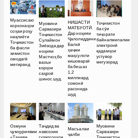
Муассисаю
НИШАСТИ
Тоҷикистон
Муовини
корхонаҳои
МАТБУОТӢ.
ба сӯи
Сарвазири
соҳаи роҳу
Дар ноҳияи
тиҷорати
Тоҷикистон
нақлиёти
Ҷалолиддини
байналмилалии
Сулаймон
Тоҷикистон
Балхӣ
электронӣ
Зиёзода дар
ба фасли
ҳаҷми
қадамҳои
ноҳияи
зимистон
маҳсулоти
устувор
Мастчоҳ бо
омодагӣ
кишоварзӣ
мегузорад
вазъи
мегиранд
ба беш аз
корҳои
1,2
саҳроӣ
миллиард
шинос шуд
сомонӣ
расонида
шуд
Озмуни
Таҷдид ва
Муовини
Масъалаи
ҷумҳуриявии
навсозии
Сарвазири
ҷалби
«Таҳияи
гузаргоҳҳои
Тоҷикистон