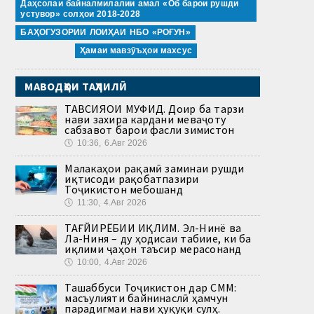
Даҳсолаи байналмилалии амал «Об барои рушди
устувор» солҳои 2018-2028
БАҲОГУЗОРИИ ЛОИҲАИ НБО «РОҒУН»
Ҳамаи мавзӯъҳои махсус
МАВОДҲОИ ТАҲЛИЛӢ
ТАВСИЯҲОИ МУФИД. Доир ба тарзи
нави захира кардани меваҷоту
сабзавот барои фасли зимистон
🕔
10:36, 6.Авг 2026
Малакаҳои рақамӣ заминаи рушди
иқтисоди рақобатпазири
Тоҷикистон мебошанд
🕔
11:30, 4.Авг 2026
ТАҒЙИРЁБИИ ИҚЛИМ. Эл-Нинё ва
Ла-Ниня – ду ҳодисаи табиие, ки ба
иқлими ҷаҳон таъсир мерасонанд
🕔
10:00, 4.Авг 2026
Ташаббуси Тоҷикистон дар СММ:
масъулияти байнинаслӣ ҳамчун
парадигмаи нави ҳуқуқи сулҳ.