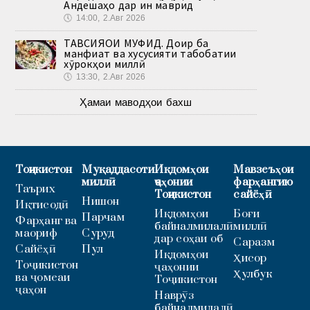
Андешаҳо дар ин маврид
🕔
14:00, 2.Авг 2026
ТАВСИЯҲОИ МУФИД. Доир ба
манфиат ва хусусияти табобатии
хӯрокҳои миллӣ
🕔
13:30, 2.Авг 2026
Ҳамаи маводҳои бахш
Тоҷикистон
Муқаддасоти
Иқдомҳои
Мавзеъҳои
миллӣ
ҷаҳонии
фарҳангию
Таърих
Тоҷикистон
сайёҳӣ
Нишон
Иқтисодӣ
Иқдомҳои
Боғи
Парчам
Фарҳанг ва
байналмилалӣ
миллӣ
маориф
Суруд
дар соҳаи об
Саразм
Сайёҳӣ
Пул
Иқдомҳои
Ҳисор
Тоҷикистон
ҷаҳонии
Ҳулбук
ва ҷомеаи
Тоҷикистон
ҷаҳон
Наврӯз
байналмилалӣ