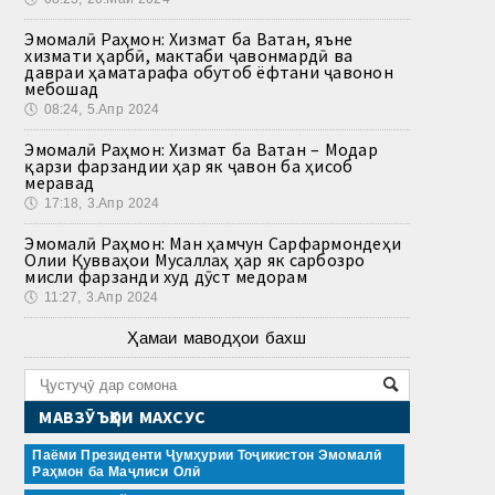
Эмомалӣ Раҳмон: Хизмат ба Ватан, яъне
хизмати ҳарбӣ, мактаби ҷавонмардӣ ва
давраи ҳаматарафа обутоб ёфтани ҷавонон
мебошад
🕔
08:24, 5.Апр 2024
Эмомалӣ Раҳмон: Хизмат ба Ватан – Модар
қарзи фарзандии ҳар як ҷавон ба ҳисоб
меравад
🕔
17:18, 3.Апр 2024
Эмомалӣ Раҳмон: Ман ҳамчун Сарфармондеҳи
Олии Қувваҳои Мусаллаҳ ҳар як сарбозро
мисли фарзанди худ дӯст медорам
🕔
11:27, 3.Апр 2024
Ҳамаи маводҳои бахш
МАВЗӮЪҲОИ МАХСУС
Паёми Президенти Ҷумҳурии Тоҷикистон Эмомалӣ
Раҳмон ба Маҷлиси Олӣ