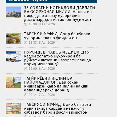
35-СОЛАГИИ ИСТИҚЛОЛИ ДАВЛАТӢ
ВА ОСОРХОНАИ МИЛЛӢ. Нақши ин
ниҳод дар ҳифзу муаррифии
дастовардҳои истиқлол муҳим аст
🕔
15:39, 8.Авг 2026
ТАВСИЯИ МУФИД. Доир ба пӯпаки
ҷуворимакка ва фоидаи он
🕔
13:33, 8.Авг 2026
ПУРСИДЕД, ҶАВОБ МЕДИҲЕМ. Дар
кадом ҳолатҳо муҳоҷирон ба
рӯйхати шахсони назоратшаванда
ворид мешаванд?
🕔
12:00, 8.Авг 2026
ТАҒЙИРЁБИИ ИҚЛИМ ВА
ПАЙОМАДҲОИ ОН. Дар соҳаи
кишоварзӣ ҳаво ва иқлим нақши
аввалиндараҷа доранд
🕔
09:14, 7.Авг 2026
ТАВСИЯҲОИ МУФИД. Доир ба тарзи
нави захира кардани меваҷоту
сабзавот барои фасли зимистон
🕔
10:36, 6.Авг 2026