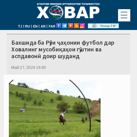
☰
|
|
|
|
"Ховар FM"
TJ
RU
EN
AR
FAR
Бахшида ба Рӯзи ҷаҳонии футбол дар
Ховалинг мусобиқаҳои гӯштин ва
аспдавонӣ доир шуданд
Май 27, 2024 16:00