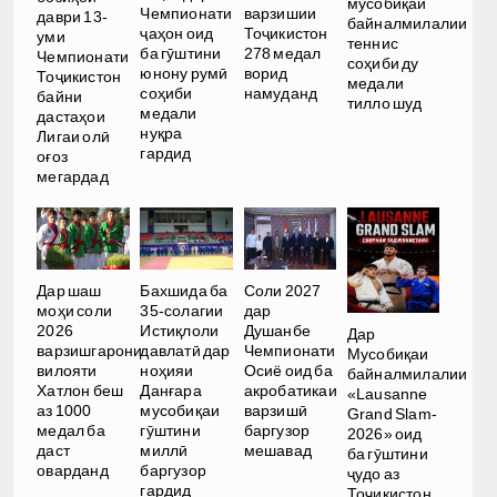
мусобиқаи
Чемпионати
варзишии
даври 13-
байналмилалии
ҷаҳон оид
Тоҷикистон
уми
теннис
ба гӯштини
278 медал
Чемпионати
соҳиби ду
юнону румӣ
ворид
Тоҷикистон
медали
соҳиби
намуданд
байни
тилло шуд
медали
дастаҳои
нуқра
Лигаи олӣ
гардид
оғоз
мегардад
Дар шаш
Бахшида ба
Соли 2027
моҳи соли
35-солагии
дар
2026
Истиқлоли
Душанбе
Дар
варзишгарони
давлатӣ дар
Чемпионати
Мусобиқаи
вилояти
ноҳияи
Осиё оид ба
байналмилалии
Хатлон беш
Данғара
акробатикаи
«Lausanne
аз 1000
мусобиқаи
варзишӣ
Grand Slam-
медал ба
гӯштини
баргузор
2026» оид
даст
миллӣ
мешавад
ба гӯштини
оварданд
баргузор
ҷудо аз
гардид
Тоҷикистон