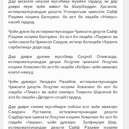
Дар қисмати ниҳоии мусобиқа муайян гардид, ки дар
даври якум ҷойи аввал ба Шаҳобиддин Ҳасанов,
истиқоматкунандаи деҳоти Утонқалъаи ҷамоати Сайф
Раҳими ноҳияи Балҷувон, бо асп бо лақаби «Номус»
насиб гардид.
Ҷойи дуюм ба истиқоматкунандаи Ҷамоати деҳоти Сайф
Раҳими ноҳияи Балҷувон, бо асп бо лақаби «Парвоз» ва
ҷойи сеюм ба Ҷумахон Саидов, истиқо болақаби «Кранги
сарбаланд» дода шуд.
Дар даври дуюми мусобиқа Суҳроб Олимзода,
истиқоматкунандаи деҳаи Лоҳутии ҷамоати Лоҳутии
ноҳияи Ховалинг бо асп бо лақаби «Кобра» ҷойи аввалро
ишғол намуд.
Ҷойи дуюмро Умедҷон Раҷабов, истиқоматкунандаи
Ҷамоати деҳоти Лоҳутии ноҳияи Ховалинг бо асп бо
лақаби «Пикас» ва ҷойи сеюмро Тоирхон Шарипов бо
асп бо лақаби «Дилдил» соҳиб гардид.
Дар даври сеюми мусобиқаи пойгаи асп ҷойи аввалро
Саидҷон Рустамов, истиқоматкунандаи деҳоти
Садбаргҷои ҷамоати Лоҳутии ноҳияи Ховалинг бо асп бо
лақаби «Ҷеран», ҷойи дуюмро Зулфиқори Шер,
истиқоматкунандаи деҳоти Сайф Раҳими ноҳияи