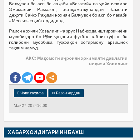
Балҷувон бо асп бо лақаби «Богатий» ва ҷойи сеюмро
Эмомалии Рамазон, истиқоматкунандаи Ҷамоати
деҳоти Сайф Раҳими ноҳияи Балҷувон бо асп бо лақаби
«Месси» соҳиб гардиданд.
Раиси ноҳияи Ховалинг Фаррух Набизода иштирокчиёни
мусобиқаро бо Рӯзи ҷаҳонии футбол табрик гуфта, ба
ғолибони мусобиқа туҳфаҳои хотирмону арзишнок
тақдим намуд.
АКС: Мақомоти иҷроияи ҳокимияти давлатии
ноҳияи Ховалинг

Чопи саҳифа
✉
Равон кардан
Май 27, 2024 16:00
ХАБАРҲОИ ДИГАРИ ИН БАХШ