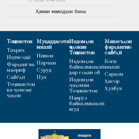
Ҳамаи маводҳои бахш
Тоҷикистон
Муқаддасоти
Иқдомҳои
Мавзеъҳои
миллӣ
ҷаҳонии
фарҳангию
Таърих
Тоҷикистон
сайёҳӣ
Нишон
Иқтисодӣ
Иқдомҳои
Боғи
Парчам
Фарҳанг ва
байналмилалӣ
миллӣ
маориф
Суруд
дар соҳаи об
Саразм
Сайёҳӣ
Пул
Иқдомҳои
Ҳисор
Тоҷикистон
ҷаҳонии
Ҳулбук
ва ҷомеаи
Тоҷикистон
ҷаҳон
Наврӯз
байналмилалӣ
шуд