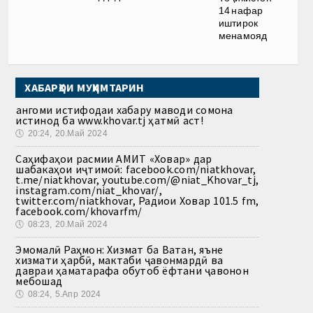
14 нафар
иштирок
менамояд
ХАБАРҲОИ МУҲИМТАРИН
Ҳангоми истифодаи хабару маводи сомона
истинод ба www.khovar.tj ҳатмӣ аст!
🕔
20:24, 20.Май 2024
Саҳифаҳои расмии АМИТ «Ховар» дар
шабакаҳои иҷтимоӣ: facebook.com/niatkhovar,
t.me/niatkhovar, youtube.com/@niat_Khovar_tj,
instagram.com/niat_khovar/,
twitter.com/niatkhovar, Радиои Ховар 101.5 fm,
facebook.com/khovarfm/
🕔
08:23, 20.Май 2024
Эмомалӣ Раҳмон: Хизмат ба Ватан, яъне
хизмати ҳарбӣ, мактаби ҷавонмардӣ ва
давраи ҳаматарафа обутоб ёфтани ҷавонон
мебошад
🕔
08:24, 5.Апр 2024