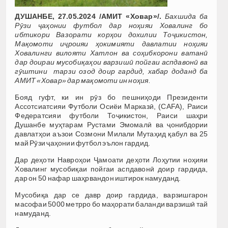
ДУШАНБЕ, 27.05.2024 /АМИТ «Ховар»/.
Бахшида ба
Рӯзи ҷаҳонии футбол
дар
ноҳияи Ховалинг бо
ибтикори Вазорати корҳои дохилии Тоҷикистон,
Мақомоти иҷроияи ҳокимияти давлатии ноҳияи
Ховалинги вилояти Хатлон ва соҳибкорони ватанӣ
дар доираи мусобиқаҳои варзишӣ пойгаи аспдавонӣ ва
гӯштини тарзи озод доир гардид, хабар доданд ба
АМИТ «Ховар» дар мақомоти ин ноҳия.
Бояд гуфт, ки ин рӯз бо пешниҳоди Президенти
Ассотсиатсияи Футболи Осиёи Марказӣ, (CAFA), Раиси
Федератсияи футболи Тоҷикистон, Раиси шаҳри
Душанбе муҳтарам Рустами Эмомалӣ ва ҷонибдории
давлатҳои аъзои Созмони Милали Мутаҳид қабул ва 25
май Рӯзи ҷаҳонии футбол эълон гардид.
Дар деҳоти Навроҳои Ҷамоати деҳоти Лоҳутии ноҳияи
Ховалинг мусобиқаи пойгаи аспдавонӣ доир гардида,
дар он 50 нафар шаҳрвандон иштирок намуданд.
Мусобиқа дар се давр доир гардида, варзишгарон
масофаи 5000 метрро бо маҳорати баланди варзишӣ тай
намуданд.