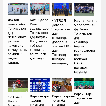
Дастаи
Бахшида ба
ФУТБОЛ.
Намояндагони
мунтахаби
Рӯзи
Доварони
Федератсияи
Тоҷикистон
варзишгарони
Тоҷикистон
футболи
дар
Тоҷикистон
дар
Тоҷикистон
Чемпионати
дар ноҳияи
семинари
дар
расмии
Фирдавсии
доварони
семинар
ҷаҳон оид
пойтахт
элитаи КФО
барои
ба ҷиу-ҷитсу
ҳамоиши
дар
комиссарони
соҳиби 9
тантанавӣ
Тошканд
нави
медал
доир шуд
иштирок
бозиҳои
гардид
намуданд
CAFA
иштирок
карданд
Варзишгари
Варзишгари
Варзишгарони
ФУТБОЛ.
Тоҷикистон
ҷавони
тоҷик ба
Пагоҳ
дар
тоҷик дар
хазинаи
бозиҳои