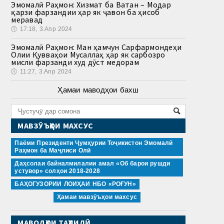
Эмомалӣ Раҳмон: Хизмат ба Ватан – Модар
қарзи фарзандии ҳар як ҷавон ба ҳисоб
меравад
🕔
17:18, 3.Апр 2024
Эмомалӣ Раҳмон: Ман ҳамчун Сарфармондеҳи
Олии Қувваҳои Мусаллаҳ ҳар як сарбозро
мисли фарзанди худ дӯст медорам
🕔
11:27, 3.Апр 2024
Ҳамаи маводҳои бахш
МАВЗӮЪҲОИ МАХСУС
Паёми Президенти Ҷумҳурии Тоҷикистон Эмомалӣ
Раҳмон ба Маҷлиси Олӣ
Даҳсолаи байналмилалии амал «Об барои рушди
устувор» солҳои 2018-2028
БАҲОГУЗОРИИ ЛОИҲАИ НБО «РОҒУН»
Ҳамаи мавзӯъҳои махсус
МАВОДҲОИ ТАҲЛИЛӢ