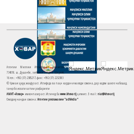
Агентии Миллии Иттилоотии Тоҷикистон
734018. ш. Душанбе, хиёбони Саъдии Шерозӣ,
16 тел.: +992 (37) 2385217, факс: +992 (37) 2232383
© Ҳамаи ҳуқуқ маҳфуз аст. Истифода ва паҳн кардани маводи сомона, дар кадом шакле набошад,
танҳо бо иҷозати хаттии роҳбарияти
АМИТ «Ховар»
имконпазир аст. Истинод ба
www.khovar.tj
ҳатмист. E-mail:
niat@khovar.tj
Омодакунандаи сомона:
Агентии рекламавии "adMedia"