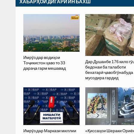
ХАБАРҲОИ ДИГАРИ ИН БАХШ
Имрӯз дар водиҳои
Дар Душанбе 176 кило гӯ
Тоҷикистон ҳаво то 33
бедонаи ба талаботи
дараҷа гарм мешавад
бехатарӣ ҷавобгӯнабуда
мусодира гардид
Имрӯз дар Маркази миллии
«Қиссаҳои Шераки Ориё