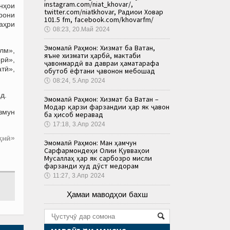
instagram.com/niat_khovar/,
нҳои
twitter.com/niatkhovar, Радиои Ховар
рони
101.5 fm, facebook.com/khovarfm/
баҳри
🕔
08:23, 20.Май 2024
Эмомалӣ Раҳмон: Хизмат ба Ватан,
лм»,
яъне хизмати ҳарбӣ, мактаби
рӣ»,
ҷавонмардӣ ва давраи ҳаматарафа
атӣ»,
обутоб ёфтани ҷавонон мебошад
🕔
08:24, 5.Апр 2024
д.
Эмомалӣ Раҳмон: Хизмат ба Ватан –
Модар қарзи фарзандии ҳар як ҷавон
Озмун
ба ҳисоб меравад
🕔
17:18, 3.Апр 2024
ҳнӣ»
Эмомалӣ Раҳмон: Ман ҳамчун
Сарфармондеҳи Олии Қувваҳои
Мусаллаҳ ҳар як сарбозро мисли
фарзанди худ дӯст медорам
🕔
11:27, 3.Апр 2024
Ҳамаи маводҳои бахш