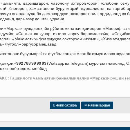
 ҷамъиятӣ, варзишгарон, ҷавонону ихтироъкорон, ғолибони озму
тӣ, блогерон, ҳамватанони бурунмарзӣ, журналистон ва тарғибга
 озмун овардашуда ба дастовардҳои назаррас ноил гардидаанд ва 
одаанд, дар назар дошта шудаанд.
и «Маркази рушди зеҳнӣ» рӯйи номинатсияҳои зерин: «Маориф ва и
ардумӣ», «Санъат ва ҳунар, ихтироъкорву барномасозӣ», «Соҳибко
ллӣ», «Мақомоти ҳифзи ҳуқуқ ва сохторҳои низомӣ», «Хизмати давл
а «Футбол» баргузор мешавад.
мватанони бурунмарзӣ ва футбол танҳо имсол ба озмун илова шудаан
ақамҳои
+992 788 99 99 93
(Watsapp ва Telegram) муроҷиат намоянд. 
моҳи ноябр идома меёбад.
АКС: Ташкилоти ҷамъиятии байналмилалии «Маркази рушди зе

Чопи саҳифа
✉
Равон кардан