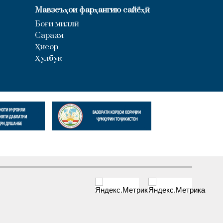
Мавзеъҳои фарҳангию сайёҳӣ
Боғи миллӣ
Саразм
Ҳисор
Ҳулбук