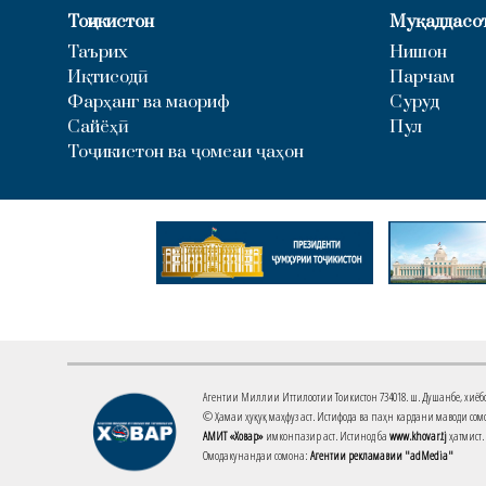
Тоҷикистон
Муқаддасо
Таърих
Нишон
Иқтисодӣ
Парчам
Фарҳанг ва маориф
Суруд
Сайёҳӣ
Пул
Тоҷикистон ва ҷомеаи ҷаҳон
Агентии Миллии Иттилоотии Тоҷикистон 734018. ш. Душанбе, хиёбони 
© Ҳамаи ҳуқуқ маҳфуз аст. Истифода ва паҳн кардани маводи сомо
АМИТ «Ховар»
имконпазир аст. Истинод ба
www.khovar.tj
ҳатмист.
Омодакунандаи сомона:
Агентии рекламавии "adMedia"