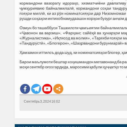
кормандони вазорату идораҳо, хизматчиёни давлативу
ҷумҳуриявию байналмилалӣ, кормандони соҳаи тандурус
ғояҳои миллӣ, ки аз рӯи номинатсияҳои дар Низомномаи
рушди соҳаҳои интихобнамудаашон корҳои бузург анҷом д
Озмун бо ташаббуси Ташкилоти ҷамъиятии байналмилали
«Ҷавонон ва варзиш», «Фарҳанг, сайёҳӣ ва ҳунарҳои м
«Журналистика», «Иқтисод ва молия», «Тарғиби ғояҳои ми
«Тандурустӣ», «Блогерон», «Шаҳрвандони бурунмарзӣ» в
Ҳамзамон иттилоъ дода шуд, ки номинатсияҳои блогер, ҳа
Барои маълумоти бештар хоҳишмандон метавонанд ба р
моҳи сентябр оғоз гардида, маросими қабули ҳуҷҷатҳо то 
Сентябрь 3, 2024 16:02