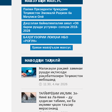
МАВЗӮЪҲОИ МАХСУС
Паёми Президенти Ҷумҳурии
Тоҷикистон Эмомалӣ Раҳмон ба
Маҷлиси Олӣ
Даҳсолаи байналмилалии амал «Об
барои рушди устувор» солҳои 2018-
2028
БАҲОГУЗОРИИ ЛОИҲАИ НБО
«РОҒУН»
Ҳамаи мавзӯъҳои махсус
МАВОДҲОИ ТАҲЛИЛӢ
Малакаҳои рақамӣ заминаи
рушди иқтисоди
рақобатпазири Тоҷикистон
мебошанд
🕔
11:30, 4.Авг 2026
ТАҒЙИРЁБИИ ИҚЛИМ. Эл-
Нинё ва Ла-Ниня – ду
ҳодисаи табиие, ки ба
иқлими ҷаҳон таъсир
мерасонанд