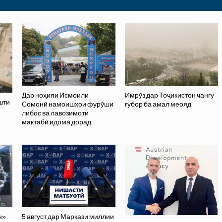
Дар ноҳияи Исмоили
Имрӯз дар Тоҷикистон чангу
шти
Сомонӣ намоишҳои фурӯши
ғубор ба амал меояд
либос ва лавозимоти
мактабӣ идома дорад
н»
5 август дар Маркази миллии