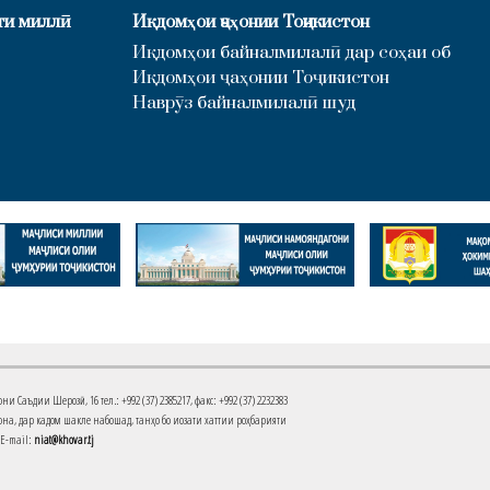
ти миллӣ
Иқдомҳои ҷаҳонии Тоҷикистон
Иқдомҳои байналмилалӣ дар соҳаи об
Иқдомҳои ҷаҳонии Тоҷикистон
Наврӯз байналмилалӣ шуд
Саъдии Шерозӣ, 16 тел.: +992 (37) 2385217, факс: +992 (37) 2232383
на, дар кадом шакле набошад, танҳо бо иҷозати хаттии роҳбарияти
 E-mail:
niat@khovar.tj