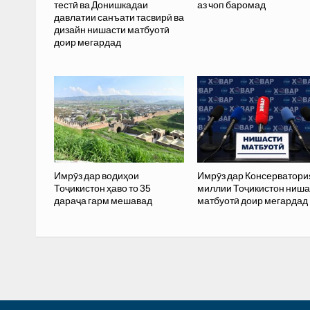
тестӣ ва Донишкадаи
аз чоп баромад
давлатии санъати тасвирӣ ва
дизайн нишасти матбуотӣ
доир мегардад
Имрӯз дар водиҳои
Имрӯз дар Консерватори
Тоҷикистон ҳаво то 35
миллии Тоҷикистон ниша
дараҷа гарм мешавад
матбуотӣ доир мегардад