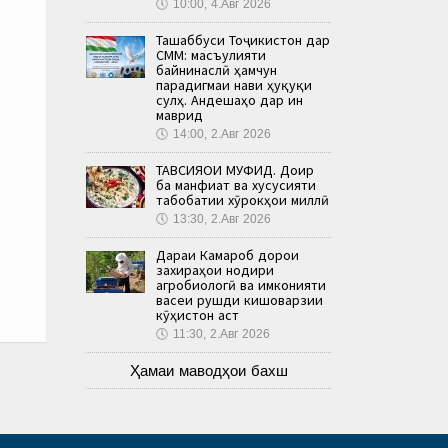
🕔
10:00, 4.Авг 2026
Ташаббуси Тоҷикистон дар
СММ: масъулияти
байнинаслӣ ҳамчун
парадигмаи нави ҳуқуқи
сулҳ. Андешаҳо дар ин
маврид
🕔
14:00, 2.Авг 2026
ТАВСИЯҲОИ МУФИД. Доир
ба манфиат ва хусусияти
табобатии хӯрокҳои миллӣ
🕔
13:30, 2.Авг 2026
Дараи Камароб дорои
захираҳои нодири
агробиологӣ ва имконияти
васеи рушди кишоварзии
кӯҳистон аст
🕔
11:30, 2.Авг 2026
Ҳамаи маводҳои бахш