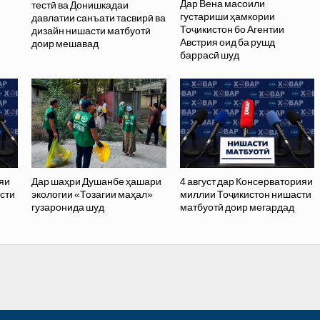
Дар Вена масоили
тестӣ ва Донишкадаи
густариши ҳамкории
давлатии санъати тасвирӣ ва
Тоҷикистон бо Агентии
дизайн нишасти матбуотӣ
Австрия оид ба рушд
доир мешавад
баррасӣ шуд
яи
Дар шаҳри Душанбе ҳашари
4 август дар Консерваторияи
сти
экологии «Тозагии маҳал»
миллии Тоҷикистон нишасти
гузаронида шуд
матбуотӣ доир мегардад