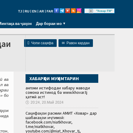
|
|
|
|
"Ховар FM"
TJ
RU
EN
AR
FAR
Минтақа ва ҷаҳон
Дар бораи мо
даи

Чопи саҳифа
✉
Равон кардан
ХАБАРҲОИ МУҲИМТАРИН
ӣ ва
л ва
Ҳангоми истифодаи хабару маводи
ҳраи
сомона истинод ба www.khovar.tj
» бо
ҳатмӣ аст!
🕔
20:24, 20.Май 2024
дҳои
Саҳифаҳои расмии АМИТ «Ховар» дар
нида
шабакаҳои иҷтимоӣ:
facebook.com/niatkhovar,
t.me/niatkhovar,
youtube.com/@niat_Khovar_tj,
тон,