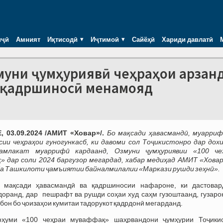
иҷӣ
Амният
Иқтисодӣ
Иҷтимоӣ
Сайёҳӣ
Хариди давлатӣ
муни ҷумҳуриявӣ чеҳраҳои арзан
 қадршиносӣ менамояд
 03.09.2024 /АМИТ «Ховар»/.
Бо мақсади ҳавасмандӣ, муарриф
ии чеҳраҳои гуногункасб, ки давоми сол Тоҷикистонро дар дохи
амлакат муаррифӣ кардаанд, Озмуни ҷумҳуриявии «100 че
 дар соли 2024 баргузор мегардад, хабар медиҳад АМИТ «Ховар
а Ташкилоти ҷамъиятии байналмилалии «Маркази рушди зеҳнӣ».
 мақсади ҳавасмандӣ ва қадршиносии нафароне, ки дастовар
доранд, дар пешрафт ва рушди соҳаи худ саҳм гузоштаанд, гузаро
ибон бо ҷоизаҳои кумитаи тадорукот қадрдонӣ мегарданд.
ҳуми «100 чеҳраи муваффақ» шаҳрвандони ҷумҳурии Тоҷикис