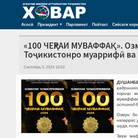
Асосӣ
Президент
Парламент
Пойтахт
Сиёсати хор
«100 ЧЕҲРАИ МУВАФФАҚ». Оз
Тоҷикистонро муаррифӣ ва
Сентябрь 3, 2024 16:02
ДУШАНБЕ,
қадршинос
хориҷи м
муваффақ»
истинод б
Озмун бо
назаррас 
шуда, ғол
Зери маф