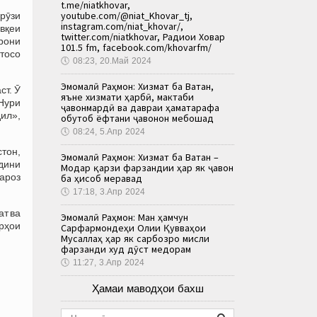
t.me/niatkhovar,
youtube.com/@niat_Khovar_tj,
рӯзи
instagram.com/niat_khovar/,
вқеи
twitter.com/niatkhovar, Радиои Ховар
рони
101.5 fm, facebook.com/khovarfm/
штосо
🕔
08:23, 20.Май 2024
Эмомалӣ Раҳмон: Хизмат ба Ватан,
т. Ӯ
яъне хизмати ҳарбӣ, мактаби
«Нури
ҷавонмардӣ ва давраи ҳаматарафа
дил»,
обутоб ёфтани ҷавонон мебошад
🕔
08:24, 5.Апр 2024
тон,
Эмомалӣ Раҳмон: Хизмат ба Ватан –
дини
Модар қарзи фарзандии ҳар як ҷавон
ароз
ба ҳисоб меравад
🕔
17:18, 3.Апр 2024
ат ва
Эмомалӣ Раҳмон: Ман ҳамчун
рҳои
Сарфармондеҳи Олии Қувваҳои
Мусаллаҳ ҳар як сарбозро мисли
фарзанди худ дӯст медорам
🕔
11:27, 3.Апр 2024
Ҳамаи маводҳои бахш