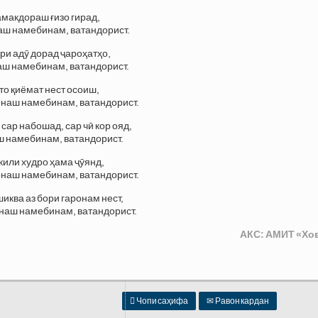
амакдораш ғизо гирад,
аш намебинам, ватандорист.
ири адӯ дорад ҷароҳатҳо,
ш намебинам, ватандорист.
о қиёмат нест осоиш,
наш намебинам, ватандорист.
 сар набошад, сар чӣ кор ояд,
ш намебинам, ватандорист.
или худро ҳама ҷӯянд,
онаш намебинам, ватандорист.
ква аз бори гаронам нест,
наш намебинам, ватандорист.
АКС: АМИТ «Хо

Чопи саҳифа
✉
Равон кардан