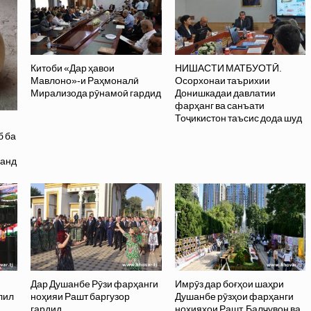
Китоби «Дар ҳавои
НИШАСТИ МАТБУОТӢ.
Мавлоно»-и Раҳмоналӣ
Осорхонаи таърихии
Мирализода рӯнамоӣ гардид
Донишкадаи давлатии
фарҳанг ва санъати
Тоҷикистон таъсис дода шуд
б ба
данд
Дар Душанбе Рӯзи фарҳанги
Имрӯз дар боғҳои шаҳри
лил
ноҳияи Рашт баргузор
Душанбе рӯзҳои фарҳанги
гардид
ноҳияҳои Рашт, Балҷувон ва