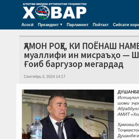
Асосӣ
Президент
Парламент
Пойтахт
Сиёсати хор
ҲАМОН РОҲЕ, КИ ПОЁНАШ НА
муаллифи ин мисраъҳо — Ш
Ғоиб баргузор мегардад
Сентябрь 3, 2024 14:17
ДУШАНБЕ,
Истиқлол
шоми эҷо
Абӯабдул
АМИТ «Хо
Ҳамоиш бо
Тоҷикисто
Душанбе и