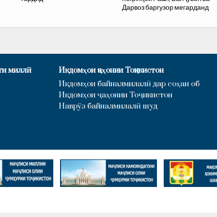
Дарвоз баргузор мегарданд
ти миллӣ
Иқдомҳои ҷаҳонии Тоҷикистон
Иқдомҳои байналмилалӣ дар соҳаи об
Иқдомҳои ҷаҳонии Тоҷикистон
Наврӯз байналмилалӣ шуд