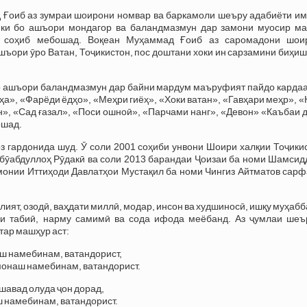
Ғоиб аз зумраи шоирони номвар ва баркамоли шеъру адабиёти им
, ки бо ашъори мондагор ва баландмазмун дар замони муосир ма
 соҳиб мебошад. Воқеан Муҳаммад Ғоиб аз саромадони шои
ашъори ӯро Ватан, Тоҷикистон, пос доштани хоки ин сарзамини биҳи
о ашъори баландмазмун дар байни мардум маъруфият пайдо кардаас
еҳа», «Фарёди ёдҳо», «Меҳри гиёҳ», «Хоки ватан», «Гавҳари меҳр», 
», «Сад ғазал», «Поси ошноӣ», «Парчами нанг», «Девон» «Каъбаи 
ошад.
гардонида шуд. Ӯ соли 2001 соҳиби унвони Шоири халқии Тоҷикис
Абӯабдуллоҳ Рӯдакӣ ва соли 2013 барандаи Ҷоизаи ба номи Шамсид
онии Иттиҳоди Давлатҳои Мустақил ба номи Чингиз Айтматов сарф
ят, озодӣ, ваҳдати миллӣ, модар, инсон ва худшиносӣ, ишқу муҳабб
ри табиӣ, нарму самимӣ ва сода ифода меёбанд. Аз ҷумлаи шеъ
тар машҳур аст:
аш намебинам, ватандорист,
монаш намебинам, ватандорист.
 шавад олуда ҷон дорад,
ш намебинам, ватандорист.