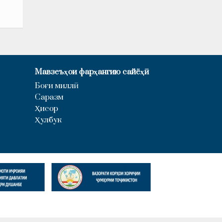
Мавзеъҳои фарҳангию сайёҳӣ
Боғи миллӣ
Саразм
Ҳисор
Ҳулбук