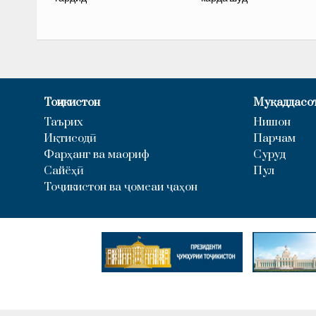
Тоҷикистон
Муқаддасо
Таърих
Нишон
Иқтисодӣ
Парчам
Фарҳанг ва маориф
Суруд
Сайёҳӣ
Пул
Тоҷикистон ва ҷомеаи ҷаҳон