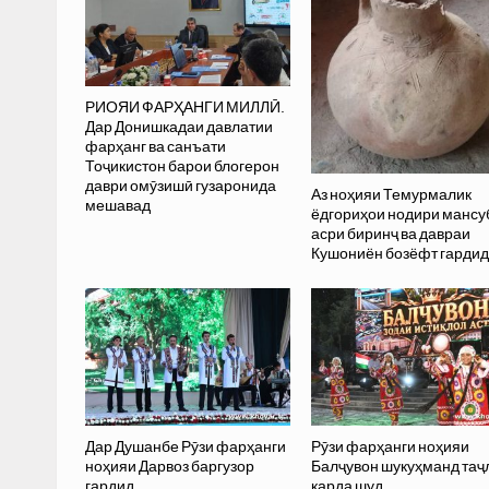
РИОЯИ ФАРҲАНГИ МИЛЛӢ.
Дар Донишкадаи давлатии
фарҳанг ва санъати
Тоҷикистон барои блогерон
даври омӯзишӣ гузаронида
Аз ноҳияи Темурмалик
мешавад
ёдгориҳои нодири мансу
асри биринҷ ва давраи
Кушониён бозёфт гарди
Дар Душанбе Рӯзи фарҳанги
Рӯзи фарҳанги ноҳияи
ноҳияи Дарвоз баргузор
Балҷувон шукуҳманд таҷ
гардид
карда шуд