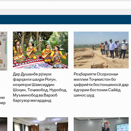
Дар Душанбе рӯзҳои
Роҳбарияти Осорхонаи
фарҳанги шаҳри Роғун,
миллии Тоҷикистон бо
ноҳияҳои Шамсиддин
ҳафриёти бостоншиносӣ дар
Шоҳин, Тоҷикобод, Нуробод,
ёдгории бостонии Сайёд
Муъминобод ва Варзоб
шинос шуд
хию
баргузор мегарданд
оир