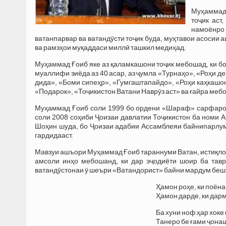
Муҳаммад 
тоҷик аст
намоёнро
ватанпарвар ва ватандӯсти тоҷик буда, муҳтавои асосии 
ва рамзҳои муқаддаси миллӣ ташкил медиҳад.
Муҳаммад Ғоиб яке аз қаламкашони тоҷик мебошад, ки б
муаллифи зиёда аз 40 асар, аз ҷумла «Турнаҳо», «Роҳи д
дида», «Боми сипеҳр», «Гумгаштапайдо», «Роҳи каҳкашон
«Подарок», «Тоҷикистон Ватани Наврӯз аст» ва ғайра меб
Муҳаммад Ғоиб соли 1999 бо ордени «Шараф» сарфароз 
соли 2008 соҳиби Ҷоизаи давлатии Тоҷикистон ба номи 
Шоҳин шуда, бо Ҷоизаи адабии Ассамблеяи байнипарлум
гардидааст.
Мавзуи ашъори Муҳаммад Ғоиб тараннуми Ватан, истиқлоли
амсоли инҳо мебошанд, ки дар эҷодиёти шоир ба тав
ватандӯстонаи ӯ шеъри «Ватандорист» байни мардум беш
Ҳамон роҳе, ки поён
Ҳамон дарде, ки дар
Ба хуни ноф ҳар хоке
Танеро бе ғами ҷона