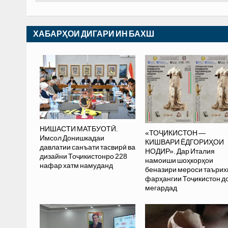
ХАБАРҲОИ ДИГАРИ ИН БАХШ
НИШАСТИ МАТБУОТӢ.
«ТОҶИКИСТОН —
Имсол Донишкадаи
КИШВАРИ ЁДГОРИҲОИ
давлатии санъати тасвирӣ ва
НОДИР». Дар Италия
дизайни Тоҷикистонро 228
намоиши шоҳкорҳои
нафар хатм намуданд
беназири мероси таъри
фарҳангии Тоҷикистон д
мегардад