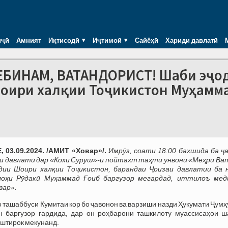
иҷӣ
Амният
Иқтисодӣ
Иҷтимоӣ
Сайёҳӣ
Хариди давлатӣ
МЕБИНАМ, ВАТАНДОРИСТ! Шаби эҷо
оири халқии Тоҷикистон Муҳамм
 03.09.2024. /АМИТ «Ховар»/.
Имрӯз, соати 18:00 бахшида ба ҷ
и давлатӣ дар «Кохи Суруш»-и пойтахт таҳти унвони «Меҳри Ва
дии Шоири халқии Тоҷикистон, барандаи Ҷоизаи давлатии ба 
лоҳи Рӯдакӣ Муҳаммад Ғоиб баргузор мегардад, иттилоъ мед
вар».
 ташаббуси Кумитаи кор бо ҷавонон ва варзиши назди Ҳукумати Ҷум
н баргузор гардида, дар он роҳбарони ташкилоту муассисаҳои ш
штирок мекунанд.