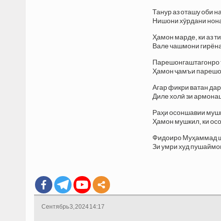
Танур аз оташу оби н
Нишони хӯрдани нон
Ҳамон марде, ки аз т
Вале чашмони гирёна
Парешонгаштагонро т
Ҳамон ҷамъи парешо
Агар фикри ватан дар
Диле холӣ зи армона
Раҳи осоншавии мушк
Ҳамон мушкил, ки ос
Фидоиро Муҳаммад ши
Зи умри худ пушаймо
Сентябрь 3, 2024 14:17