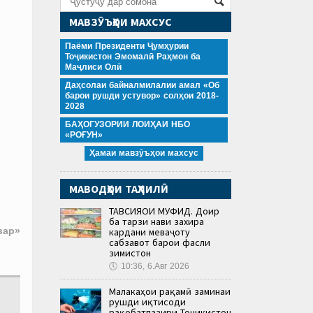
МАВЗӮЪҲОИ МАХСУС
Паёми Президенти Ҷумҳурии
Тоҷикистон Эмомалӣ Раҳмон ба
Маҷлиси Олӣ
Даҳсолаи байналмилалии амал «Об
барои рушди устувор» солҳои 2018-
2028
БАҲОГУЗОРИИ ЛОИҲАИ НБО
«РОҒУН»
Ҳамаи мавзӯъҳои махсус
МАВОДҲОИ ТАҲЛИЛӢ
ТАВСИЯҲОИ МУФИД. Доир
ба тарзи нави захира
вар»
кардани меваҷоту
сабзавот барои фасли
зимистон
🕔
10:36, 6.Авг 2026
Малакаҳои рақамӣ заминаи
рушди иқтисоди
рақобатпазири Тоҷикистон