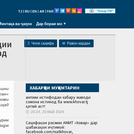
|
|
|
|
"Ховар FM"
TJ
RU
EN
AR
FAR
Минтақа ва ҷаҳон
Дар бораи мо
дии

Чопи саҳифа
✉
Равон кардан
ад
ХАБАРҲОИ МУҲИМТАРИН
ашни
тан»
Ҳангоми истифодаи хабару маводи
номи
сомона истинод ба www.khovar.tj
иҳад
ҳатмӣ аст!
🕔
20:24, 20.Май 2024
ҳурии
Саҳифаҳои расмии АМИТ «Ховар» дар
аҳри
шабакаҳои иҷтимоӣ:
facebook.com/niatkhovar,