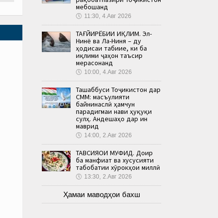
мебошанд
🕔
11:30, 4.Авг 2026
ТАҒЙИРЁБИИ ИҚЛИМ. Эл-
Нинё ва Ла-Ниня – ду
ҳодисаи табиие, ки ба
иқлими ҷаҳон таъсир
мерасонанд
🕔
10:00, 4.Авг 2026
Ташаббуси Тоҷикистон дар
СММ: масъулияти
байнинаслӣ ҳамчун
парадигмаи нави ҳуқуқи
сулҳ. Андешаҳо дар ин
маврид
🕔
14:00, 2.Авг 2026
ТАВСИЯҲОИ МУФИД. Доир
ба манфиат ва хусусияти
табобатии хӯрокҳои миллӣ
🕔
13:30, 2.Авг 2026
Ҳамаи маводҳои бахш