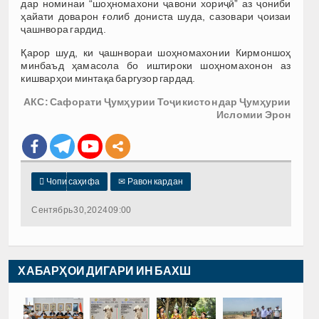
дар номинаи “шоҳномахони ҷавони хориҷӣ” аз ҷониби
ҳайати доварон ғолиб дониста шуда, сазовари ҷоизаи
ҷашнвора гардид.
Қарор шуд, ки ҷашнвораи шоҳномахонии Кирмоншоҳ
минбаъд ҳамасола бо иштироки шоҳномахонон аз
кишварҳои минтақа баргузор гардад.
АКС: Сафорати Ҷумҳурии Тоҷикистон дар Ҷумҳурии
Исломии Эрон

Чопи саҳифа
✉
Равон кардан
Сентябрь 30, 2024 09:00
ХАБАРҲОИ ДИГАРИ ИН БАХШ