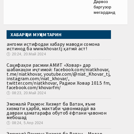
Дарвоз
баргузор
мегарданд
ХАБАРҲОИ МУҲИМТАРИН
Ҳангоми истифодаи хабару маводи сомона
истинод ба www.khovar.tj ҳатмӣ аст!
🕔
20:24, 20.Май 2024
Саҳифаҳои расмии АМИТ «Ховар» дар
шабакаҳои иҷтимоӣ: facebook.com/niatkhovar,
t.me/niatkhovar, youtube.com/@niat_Khovar_tj,
instagram.com/niat_khovar/,
twitter.com/niatkhovar, Радиои Ховар 101.5 fm,
facebook.com/khovarfm/
🕔
08:23, 20.Май 2024
Эмомалӣ Раҳмон: Хизмат ба Ватан, яъне
хизмати ҳарбӣ, мактаби ҷавонмардӣ ва
давраи ҳаматарафа обутоб ёфтани ҷавонон
мебошад
🕔
08:24, 5.Апр 2024
Эмомалӣ Раҳмон: Хизмат ба Ватан – Модар