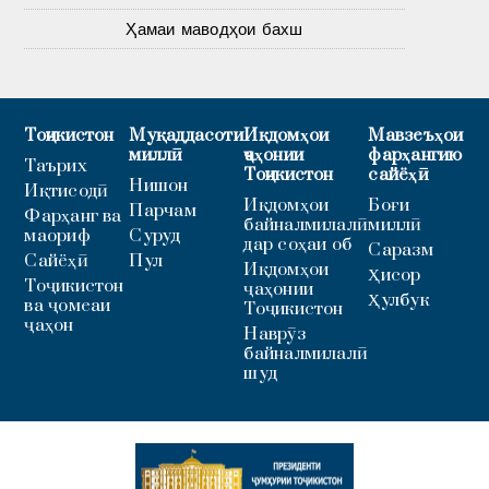
Ҳамаи маводҳои бахш
Тоҷикистон
Муқаддасоти
Иқдомҳои
Мавзеъҳои
миллӣ
ҷаҳонии
фарҳангию
Таърих
Тоҷикистон
сайёҳӣ
Нишон
Иқтисодӣ
Иқдомҳои
Боғи
Парчам
Фарҳанг ва
байналмилалӣ
миллӣ
маориф
Суруд
дар соҳаи об
Саразм
Сайёҳӣ
Пул
Иқдомҳои
Ҳисор
Тоҷикистон
ҷаҳонии
Ҳулбук
ва ҷомеаи
Тоҷикистон
ҷаҳон
Наврӯз
байналмилалӣ
шуд