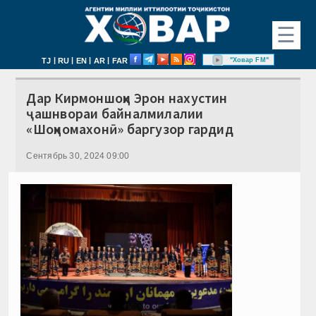
☰
|
|
|
|
"Ховар FM"
TJ
RU
EN
AR
FAR
Дар Кирмоншоҳи Эрон нахустин
ҷашнвораи байналмилалии
«Шоҳномахонӣ» баргузор гардид
Сентябрь 30, 2024 09:00