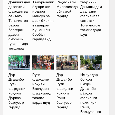
Темурмалик
Донишкадаи
Раҳмоналӣ
таърихии
ёдгориҳои
давлатии
Мирализода
Донишкадаи
нодири
фарҳанг ва
рӯнамоӣ
давлатии
мансуб ба
санъати
гардид
фарҳанг ва
асри биринҷ
Тоҷикистон
санъати
ва давраи
барои
Тоҷикистон
Кушониён
блогерон
таъсис дода
бозёфт
даври
шуд
гардиданд
омӯзишӣ
гузаронида
мешавад
Дар
Рӯзи
Дар
Имрӯз дар
Душанбе
фарҳанги
Душанбе
боғҳои
Рӯзи
ноҳияи
Рӯзи
шаҳри
фарҳанги
Балҷувон
фарҳанги
Душанбе
ноҳияи
шукуҳманд
ноҳияи
рӯзҳои
Дарвоз
таҷлил
Рашт
фарҳанги
баргузор
карда шуд
баргузор
ноҳияҳои
гардид
гардид
Рашт,
Балҷувон ва