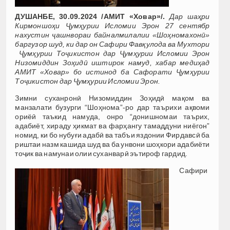
ДУШАНБЕ, 30.09.2024 /АМИТ «Ховар»/.
Дар шаҳри
Кирмоншоҳи Ҷумҳурии Исломии Эрон 27 сентябр
нахустин ҷашнвораи байналмилалии «Шоҳномахонӣ»
баргузор шуд, ки дар он Сафири Фавқулода ва Мухтори
Ҷумҳурии Тоҷикистон дар Ҷумҳурии Исломии Эрон
Низомиддин Зоҳидӣ иштирок намуд, хабар медиҳад
АМИТ «Ховар» бо истинод ба Сафорати Ҷумҳурии
Тоҷикистон дар Ҷумҳурии Исломии Эрон.
Зимни суханронӣ Низомиддин Зоҳидӣ мақом ва
манзалати бузурги “Шоҳнома”-ро дар таърихи ақвоми
ориёӣ таъкид намуда, онро “донишномаи таърих,
адабиёт, хираду ҳикмат ва фарҳангу тамаддуни ниёгон”
номид, ки бо нубуғи адабӣ ва табъи яздонии Фирдавсӣ ба
риштаи назм кашида шуд ва ба унвони шоҳкори адабиёти
тоҷик ва намунаи олии суханварӣ эътироф гардид.
Сафири