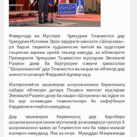
Фавқулода ва Мухтори Ҷумҳурии Тоҷикистон дар
Ҷумҳурии Исломии Эрон зарурати шинохти «Шоҳнома»-
ро барои тақвияти худшиносии миллӣ ва худогоҳии
таърихии ақвоми ориёӣ таъкид намуда, аз ибтикороти
Президенти Ҷумҳурии Тоҷикистон муҳтарам Эмомалӣ
Раҳмон доир ба баргузории озмуни ҳамасолаи
“Шоҳномахонӣ” дар Тоҷикистон ва нақши ин ибтикор дар
шинохти шоҳкори Фирдавсӣ ёдовар шуд.
Иштирокчиёни ҷашнвораи шоҳномахонии Кирмоншоҳ
хабари ибтикори дигари Пешвои миллат муҳтарам
Эмомалӣ Раҳмон доир ба нашри «Шоҳнома» ва эҳдои он
ба ҳар хонаводаи тоҷикистониро бо кафкӯбиҳои
бардавом истиқбол намуданд.
Дар ҷашнвораи Кирмоншоҳ дар баробари
шоҳномахонҳои синни мухталиф аз кишварҳои гуногун 5
шоҳномахони ҷавон аз Тоҷикистон низ ба таври маҷозӣ
иштирок намуданд. Яке аз онҳо- Муқаддас Маҳкамзода