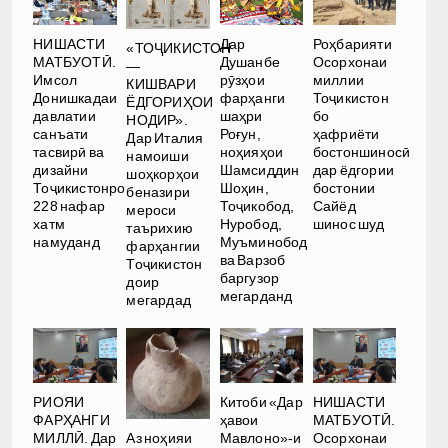
НИШАСТИ
Дар
Роҳбарияти
«ТОҶИКИСТОН
МАТБУОТӢ.
Душанбе
Осорхонаи
—
Имсол
рӯзҳои
миллии
КИШВАРИ
Донишкадаи
фарҳанги
Тоҷикистон
ЁДГОРИҲОИ
давлатии
шаҳри
бо
НОДИР».
санъати
Роғун,
ҳафриёти
Дар Италия
тасвирӣ ва
ноҳияҳои
бостоншиносӣ
намоиши
дизайни
Шамсиддин
дар ёдгории
шоҳкорҳои
Тоҷикистонро
Шоҳин,
бостонии
беназири
228 нафар
Тоҷикобод,
Сайёд
мероси
хатм
Нуробод,
шинос шуд
таърихию
намуданд
Муъминобод
фарҳангии
ва Варзоб
Тоҷикистон
баргузор
доир
мегарданд
мегардад
РИОЯИ
Китоби «Дар
НИШАСТИ
ФАРҲАНГИ
ҳавои
МАТБУОТӢ.
Аз ноҳияи
МИЛЛӢ. Дар
Мавлоно»-и
Осорхонаи