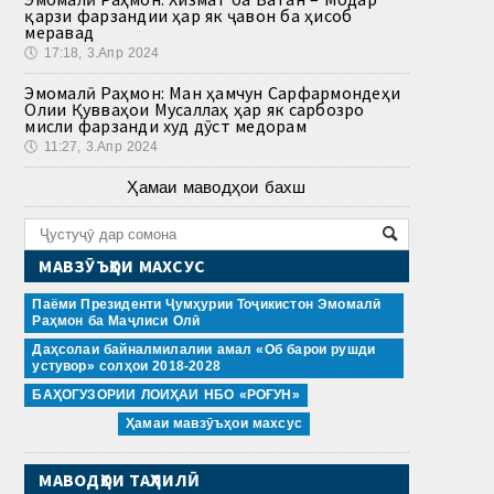
қарзи фарзандии ҳар як ҷавон ба ҳисоб
меравад
🕔
17:18, 3.Апр 2024
Эмомалӣ Раҳмон: Ман ҳамчун Сарфармондеҳи
Олии Қувваҳои Мусаллаҳ ҳар як сарбозро
мисли фарзанди худ дӯст медорам
🕔
11:27, 3.Апр 2024
Ҳамаи маводҳои бахш
МАВЗӮЪҲОИ МАХСУС
Паёми Президенти Ҷумҳурии Тоҷикистон Эмомалӣ
Раҳмон ба Маҷлиси Олӣ
Даҳсолаи байналмилалии амал «Об барои рушди
устувор» солҳои 2018-2028
БАҲОГУЗОРИИ ЛОИҲАИ НБО «РОҒУН»
Ҳамаи мавзӯъҳои махсус
МАВОДҲОИ ТАҲЛИЛӢ