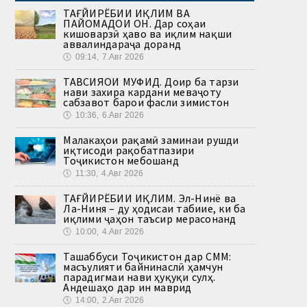
ТАҒЙИРЁБИИ ИҚЛИМ ВА
ПАЙОМАДҲОИ ОН. Дар соҳаи
кишоварзӣ ҳаво ва иқлим нақши
аввалиндараҷа доранд
🕔
09:14, 7.Авг 2026
ТАВСИЯҲОИ МУФИД. Доир ба тарзи
нави захира кардани меваҷоту
сабзавот барои фасли зимистон
🕔
10:36, 6.Авг 2026
Малакаҳои рақамӣ заминаи рушди
иқтисоди рақобатпазири
Тоҷикистон мебошанд
🕔
11:30, 4.Авг 2026
ТАҒЙИРЁБИИ ИҚЛИМ. Эл-Нинё ва
Ла-Ниня – ду ҳодисаи табиие, ки ба
иқлими ҷаҳон таъсир мерасонанд
🕔
10:00, 4.Авг 2026
Ташаббуси Тоҷикистон дар СММ:
масъулияти байнинаслӣ ҳамчун
парадигмаи нави ҳуқуқи сулҳ.
Андешаҳо дар ин маврид
🕔
14:00, 2.Авг 2026