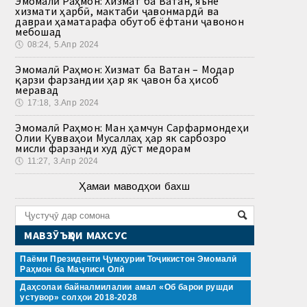
Эмомалӣ Раҳмон: Хизмат ба Ватан, яъне
хизмати ҳарбӣ, мактаби ҷавонмардӣ ва
давраи ҳаматарафа обутоб ёфтани ҷавонон
мебошад
🕔
08:24, 5.Апр 2024
Эмомалӣ Раҳмон: Хизмат ба Ватан – Модар
қарзи фарзандии ҳар як ҷавон ба ҳисоб
меравад
🕔
17:18, 3.Апр 2024
Эмомалӣ Раҳмон: Ман ҳамчун Сарфармондеҳи
Олии Қувваҳои Мусаллаҳ ҳар як сарбозро
мисли фарзанди худ дӯст медорам
🕔
11:27, 3.Апр 2024
Ҳамаи маводҳои бахш
МАВЗӮЪҲОИ МАХСУС
Паёми Президенти Ҷумҳурии Тоҷикистон Эмомалӣ
Раҳмон ба Маҷлиси Олӣ
Даҳсолаи байналмилалии амал «Об барои рушди
устувор» солҳои 2018-2028