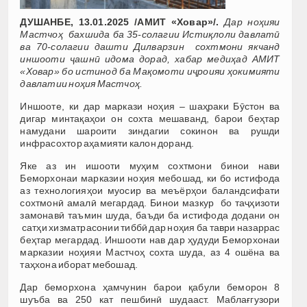
ДУШАНБЕ, 13.01.2025 /АМИТ «Ховар»/.
Дар ноҳияи
Мастчоҳ бахшида ба 35-солагии Истиқлоли давлатӣ
ва 70-солагии дашти Дилварзин сохтмони якчанд
иншооти ҷашнӣ идома дорад, хабар медиҳад АМИТ
«Ховар» бо истинод ба Мақомоти иҷроияи ҳокимияти
давлатии ноҳия Мастчоҳ.
Иншооте, ки дар маркази ноҳия – шаҳраки Бӯстон ва
дигар минтақаҳои он сохта мешаванд, барои беҳтар
намудани шароити зиндагии сокинон ва рушди
инфрасохтор аҳамияти калон доранд.
Яке аз ин ишооти муҳим сохтмони бинои нави
Беморхонаи марказии ноҳия мебошад, ки бо истифода
аз технологияҳои муосир ва меъёрҳои баландсифати
сохтмонӣ амалӣ мегардад. Бинои мазкур бо таҷҳизоти
замонавӣ таъмин шуда, баъди ба истифода додани он
сатҳи хизматрасонии тиббӣ дар ноҳия ба таври назаррас
беҳтар мегардад. Иншооти нав дар ҳудуди Беморхонаи
марказии ноҳияи Мастчоҳ сохта шуда, аз 4 ошёна ва
таҳхона иборат мебошад.
Дар беморхона ҳамчунин барои қабули беморон 8
шуъба ва 250 кат пешбинӣ шудааст. Маблағгузори