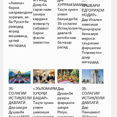
—
«Амина»
Доир ба
ХУРРАМЗАМИН».
КИШВАРИ
барои
тарзи нави
Таҳти чунин
ЁДГОРИҲОИ
шаҳрвандони
захира
унвон
НОДИР».
хориҷие, ки
кардани
бахшида ба
Дар Италия
ба Русия бе
меваҷоту
35-солагии
намоиши
раводид
сабзавот
Истиқлолияти
шоҳкорҳои
ворид
барои
давлатӣ
беназири
мешаванд,
фасли
китоби нав
мероси
ҳатмӣ
зимистон
ба нашр
таърихию
мегардад
расид
фарҳангии
Тоҷикистон
доир
мегардад
35-
«ЭЪЛОМИЯИ
Дар
35-
СОЛАГИИ
ҲУҚУҚИ
Душанбе
СОЛАГИИ
ИСТИҚЛОЛИ
БАШАР».
рӯзҳои
ИСТИҚЛОЛИ
ДАВЛАТӢ.
Таҳти чунин
фарҳанги
ДАВЛАТӢ.
Дар шаҳри
унвон
шаҳри
Дар
Душанбе
ҳамоиши
Роғун,
Панҷакент
беш аз 6500
ҷумҳуриявӣ
ноҳияҳои
40 бинои