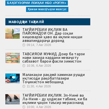
БАҲОГУЗОРИИ ЛОИҲАИ НБО «РОҒУН»
Ҳамаи мавзӯъҳои махсус
МАВОДҲОИ ТАҲЛИЛӢ
ТАҒЙИРЁБИИ ИҚЛИМ ВА
ПАЙОМАДҲОИ ОН. Дар соҳаи
кишоварзӣ ҳаво ва иқлим нақши
аввалиндараҷа доранд
🕔
09:14, 7.Авг 2026
ТАВСИЯҲОИ МУФИД. Доир ба тарзи
нави захира кардани меваҷоту
сабзавот барои фасли зимистон
🕔
10:36, 6.Авг 2026
Малакаҳои рақамӣ заминаи рушди
иқтисоди рақобатпазири
Тоҷикистон мебошанд
🕔
11:30, 4.Авг 2026
ТАҒЙИРЁБИИ ИҚЛИМ. Эл-Нинё ва
Ла-Ниня – ду ҳодисаи табиие, ки ба
иқлими ҷаҳон таъсир мерасонанд
🕔
10:00, 4.Авг 2026