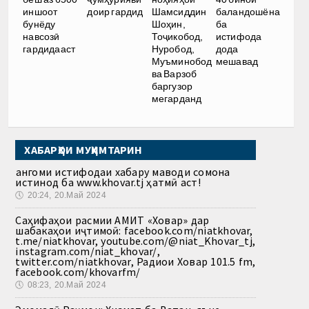
иншоот
доир гардид
Шамсиддин
баландошёна
бунёду
Шоҳин,
ба
навсозӣ
Тоҷикобод,
истифода
гардидааст
Нуробод,
дода
Муъминобод
мешавад
ва Варзоб
баргузор
мегарданд
ХАБАРҲОИ МУҲИМТАРИН
Ҳангоми истифодаи хабару маводи сомона
истинод ба www.khovar.tj ҳатмӣ аст!
🕔
20:24, 20.Май 2024
Саҳифаҳои расмии АМИТ «Ховар» дар
шабакаҳои иҷтимоӣ: facebook.com/niatkhovar,
t.me/niatkhovar, youtube.com/@niat_Khovar_tj,
instagram.com/niat_khovar/,
twitter.com/niatkhovar, Радиои Ховар 101.5 fm,
facebook.com/khovarfm/
🕔
08:23, 20.Май 2024