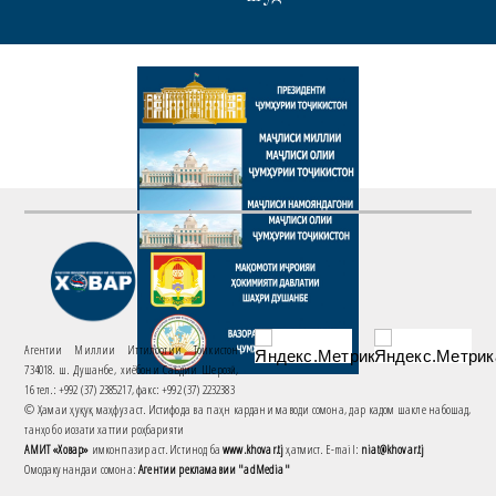
Агентии Миллии Иттилоотии Тоҷикистон
734018. ш. Душанбе, хиёбони Саъдии Шерозӣ,
16 тел.: +992 (37) 2385217, факс: +992 (37) 2232383
© Ҳамаи ҳуқуқ маҳфуз аст. Истифода ва паҳн кардани маводи сомона, дар кадом шакле набошад,
танҳо бо иҷозати хаттии роҳбарияти
АМИТ «Ховар»
имконпазир аст. Истинод ба
www.khovar.tj
ҳатмист. E-mail:
niat@khovar.tj
Омодакунандаи сомона:
Агентии рекламавии "adMedia"