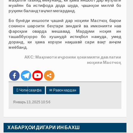
маҳаллӣ таъкид мекунанд, ки ҳама иншоот дар муҳлати
муайян ба истифода дода шуда, ҷашнҳои миллӣ бо
руҳияи баланд таҷлил мегарданд.
Бо бунёди иншооти ҷашнӣ дар ноҳияи Мастчоҳ барои
сокинон шароити беҳтари зиндагӣ ва имконияти нав
фароҳам оварда мешавад. Мардуми ноҳия ин
ташаббусҳоро бо хушнудӣ истиқбол намуда, умед
доранд, ки ҳама корҳои нақшавӣ сари вақт анҷом
меёбанд.
АКС: Мақомоти иҷроияи ҳокимияти давлатии
ноҳияи Мастчоҳ

Чопи саҳифа
✉
Равон кардан
Январь 13, 2025 10:56
ХАБАРҲОИ ДИГАРИ ИН БАХШ