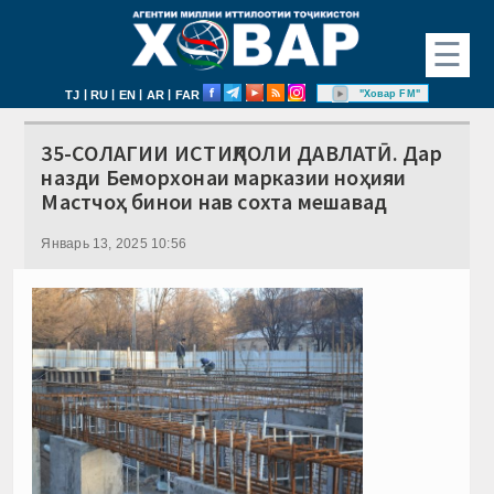
☰
|
|
|
|
"Ховар FM"
TJ
RU
EN
AR
FAR
35-СОЛАГИИ ИСТИҚЛОЛИ ДАВЛАТӢ. Дар
назди Беморхонаи марказии ноҳияи
Мастчоҳ бинои нав сохта мешавад
Январь 13, 2025 10:56