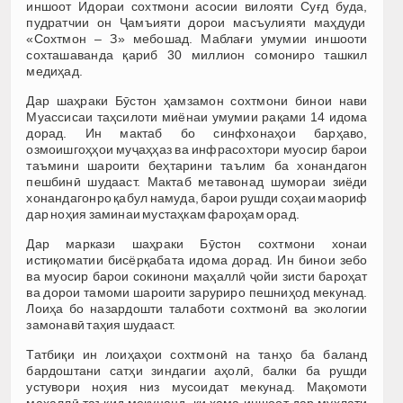
иншоот Идораи сохтмони асосии вилояти Суғд буда,
пудратчии он Ҷамъияти дорои масъулияти маҳдуди
«Сохтмон – З» мебошад. Маблағи умумии иншооти
сохташаванда қариб 30 миллион сомониро ташкил
медиҳад.
Дар шаҳраки Бӯстон ҳамзамон сохтмони бинои нави
Муассисаи таҳсилоти миёнаи умумии рақами 14 идома
дорад. Ин мактаб бо синфхонаҳои барҳаво,
озмоишгоҳҳои муҷаҳҳаз ва инфрасохтори муосир барои
таъмини шароити беҳтарини таълим ба хонандагон
пешбинӣ шудааст. Мактаб метавонад шумораи зиёди
хонандагонро қабул намуда, барои рушди соҳаи маориф
дар ноҳия заминаи мустаҳкам фароҳам орад.
Дар маркази шаҳраки Бӯстон сохтмони хонаи
истиқоматии бисёрқабата идома дорад. Ин бинои зебо
ва муосир барои сокинони маҳаллӣ ҷойи зисти бароҳат
ва дорои тамоми шароити заруриро пешниҳод мекунад.
Лоиҳа бо назардошти талаботи сохтмонӣ ва экологии
замонавӣ таҳия шудааст.
Татбиқи ин лоиҳаҳои сохтмонӣ на танҳо ба баланд
бардоштани сатҳи зиндагии аҳолӣ, балки ба рушди
устувори ноҳия низ мусоидат мекунад. Мақомоти