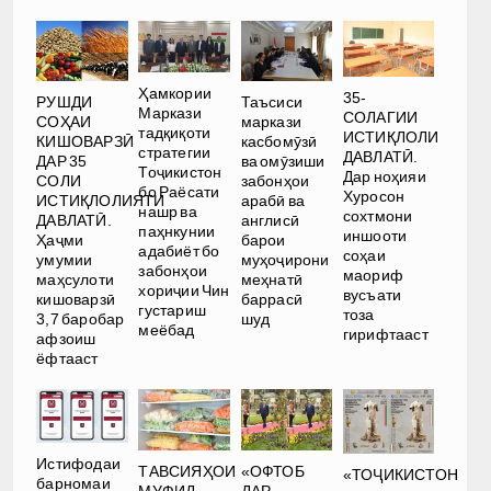
Ҳамкории
35-
РУШДИ
Таъсиси
Маркази
СОЛАГИИ
СОҲАИ
маркази
тадқиқоти
ИСТИҚЛОЛИ
КИШОВАРЗӢ
касбомӯзӣ
стратегии
ДАВЛАТӢ.
ДАР 35
ва омӯзиши
Тоҷикистон
Дар ноҳияи
СОЛИ
забонҳои
бо Раёсати
Хуросон
ИСТИҚЛОЛИЯТИ
арабӣ ва
нашр ва
сохтмони
ДАВЛАТӢ.
англисӣ
паҳнкунии
иншооти
Ҳаҷми
барои
адабиёт бо
соҳаи
умумии
муҳоҷирони
забонҳои
маориф
маҳсулоти
меҳнатӣ
хориҷии Чин
вусъати
кишоварзӣ
баррасӣ
густариш
тоза
3,7 баробар
шуд
меёбад
гирифтааст
афзоиш
ёфтааст
Истифодаи
ТАВСИЯҲОИ
«ОФТОБ
«ТОҶИКИСТОН
барномаи
МУФИД.
ДАР