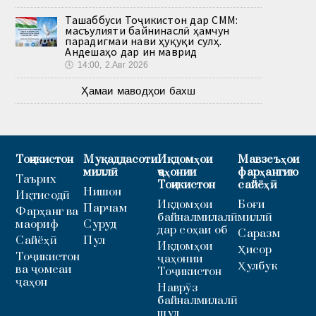
Ташаббуси Тоҷикистон дар СММ:
масъулияти байнинаслӣ ҳамчун
парадигмаи нави ҳуқуқи сулҳ.
Андешаҳо дар ин маврид
🕔
14:00, 2.Авг 2026
Ҳамаи маводҳои бахш
Тоҷикистон
Муқаддасоти
Иқдомҳои
Мавзеъҳои
миллӣ
ҷаҳонии
фарҳангию
Таърих
Тоҷикистон
сайёҳӣ
Нишон
Иқтисодӣ
Иқдомҳои
Боғи
Парчам
Фарҳанг ва
байналмилалӣ
миллӣ
маориф
Суруд
дар соҳаи об
Саразм
Сайёҳӣ
Пул
Иқдомҳои
Ҳисор
Тоҷикистон
ҷаҳонии
Ҳулбук
ва ҷомеаи
Тоҷикистон
ҷаҳон
Наврӯз
байналмилалӣ
шуд