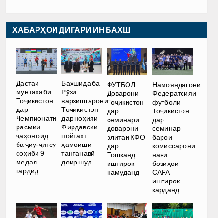
ХАБАРҲОИ ДИГАРИ ИН БАХШ
Дастаи
Бахшида ба
ФУТБОЛ.
Намояндагони
мунтахаби
Рӯзи
Доварони
Федератсияи
Тоҷикистон
варзишгарони
Тоҷикистон
футболи
дар
Тоҷикистон
дар
Тоҷикистон
Чемпионати
дар ноҳияи
семинари
дар
расмии
Фирдавсии
доварони
семинар
ҷаҳон оид
пойтахт
элитаи КФО
барои
ба ҷиу-ҷитсу
ҳамоиши
дар
комиссарони
соҳиби 9
тантанавӣ
Тошканд
нави
медал
доир шуд
иштирок
бозиҳои
гардид
намуданд
CAFA
иштирок
карданд