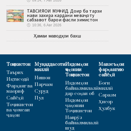
🕔
09:14, 7.Авг 2026
ТАВСИЯҲОИ МУФИД. Доир ба тарзи
нави захира кардани меваҷоту
сабзавот барои фасли зимистон
🕔
10:36, 6.Авг 2026
Ҳамаи маводҳои бахш
Тоҷикистон
Муқаддасоти
Иқдомҳои
Мавзеъҳои
миллӣ
ҷаҳонии
фарҳангию
Таърих
Тоҷикистон
сайёҳӣ
Нишон
Иқтисодӣ
Иқдомҳои
Боғи
Парчам
Фарҳанг ва
байналмилалӣ
миллӣ
маориф
Суруд
дар соҳаи об
Саразм
Сайёҳӣ
Пул
Иқдомҳои
Ҳисор
Тоҷикистон
ҷаҳонии
Ҳулбук
ва ҷомеаи
Тоҷикистон
ҷаҳон
Наврӯз
байналмилалӣ
шуд