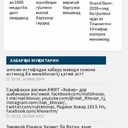
аз 1000
мусобиқаи
варзишӣ
Grand Slam-
медал ба
гӯштини
баргузор
2026» оид
даст
миллӣ
мешавад
ба гӯштини
оварданд
баргузор
ҷудо аз
гардид
Тоҷикистон
14 нафар
иштирок
менамояд
ХАБАРҲОИ МУҲИМТАРИН
Ҳангоми истифодаи хабару маводи сомона
истинод ба www.khovar.tj ҳатмӣ аст!
🕔
20:24, 20.Май 2024
Саҳифаҳои расмии АМИТ «Ховар» дар
шабакаҳои иҷтимоӣ: facebook.com/niatkhovar,
t.me/niatkhovar, youtube.com/@niat_Khovar_tj,
instagram.com/niat_khovar/,
twitter.com/niatkhovar, Радиои Ховар 101.5 fm,
facebook.com/khovarfm/
🕔
08:23, 20.Май 2024
Эмомалӣ Раҳмон: Хизмат ба Ватан, яъне