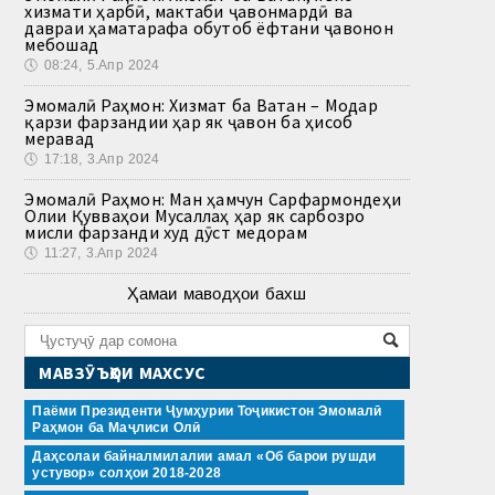
хизмати ҳарбӣ, мактаби ҷавонмардӣ ва
давраи ҳаматарафа обутоб ёфтани ҷавонон
мебошад
🕔
08:24, 5.Апр 2024
Эмомалӣ Раҳмон: Хизмат ба Ватан – Модар
қарзи фарзандии ҳар як ҷавон ба ҳисоб
меравад
🕔
17:18, 3.Апр 2024
Эмомалӣ Раҳмон: Ман ҳамчун Сарфармондеҳи
Олии Қувваҳои Мусаллаҳ ҳар як сарбозро
мисли фарзанди худ дӯст медорам
🕔
11:27, 3.Апр 2024
Ҳамаи маводҳои бахш
МАВЗӮЪҲОИ МАХСУС
Паёми Президенти Ҷумҳурии Тоҷикистон Эмомалӣ
Раҳмон ба Маҷлиси Олӣ
Даҳсолаи байналмилалии амал «Об барои рушди
устувор» солҳои 2018-2028