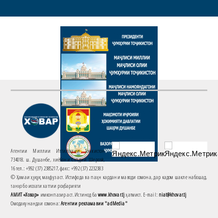
Агентии Миллии Иттилоотии Тоҷикистон
734018. ш. Душанбе, хиёбони Саъдии Шерозӣ,
16 тел.: +992 (37) 2385217, факс: +992 (37) 2232383
© Ҳамаи ҳуқуқ маҳфуз аст. Истифода ва паҳн кардани маводи сомона, дар кадом шакле набошад,
танҳо бо иҷозати хаттии роҳбарияти
АМИТ «Ховар»
имконпазир аст. Истинод ба
www.khovar.tj
ҳатмист. E-mail:
niat@khovar.tj
Омодакунандаи сомона:
Агентии рекламавии "adMedia"