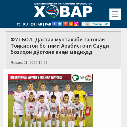
☰
|
|
|
|
"Ховар FM"
TJ
RU
EN
AR
FAR
ФУТБОЛ. Дастаи мунтахаби занонаи
Тоҷикистон бо тими Арабистони Саудӣ
бозиҳои дӯстона анҷом медиҳад
Январь 11, 2025 10:23