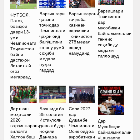
Варзишгари
Варзишгари
Варзишгарони
ФУТБОЛ.
Тоҷикистон
ҷавони
тоҷик ба
Пагоҳ
дар
тоҷик дар
хазинаи
бозиҳои
мусобиқаи
Чемпионати
варзишии
даври 13-
байналмилалии
ҷаҳон оид
Тоҷикистон
уми
теннис
ба гӯштини
278 медал
Чемпионати
соҳиби ду
юнону румӣ
ворид
Тоҷикистон
медали
соҳиби
намуданд
байни
тилло шуд
медали
дастаҳои
нуқра
Лигаи олӣ
гардид
оғоз
мегардад
Дар шаш
Бахшида ба
Соли 2027
моҳи соли
35-солагии
дар
2026
Истиқлоли
Душанбе
Дар
варзишгарони
давлатӣ дар
Чемпионати
Мусобиқаи
вилояти
ноҳияи
Осиё оид ба
байналмилалии
Хатлон беш
Данғара
акробатикаи
«Lausanne