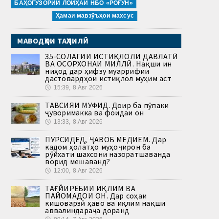
БАҲОГУЗОРИИ ЛОИҲАИ НБО «РОҒУН»
Ҳамаи мавзӯъҳои махсус
МАВОДҲОИ ТАҲЛИЛӢ
35-СОЛАГИИ ИСТИҚЛОЛИ ДАВЛАТӢ
ВА ОСОРХОНАИ МИЛЛӢ. Нақши ин
ниҳод дар ҳифзу муаррифии
дастовардҳои истиқлол муҳим аст
🕔
15:39, 8.Авг 2026
ТАВСИЯИ МУФИД. Доир ба пӯпаки
ҷуворимакка ва фоидаи он
🕔
13:33, 8.Авг 2026
ПУРСИДЕД, ҶАВОБ МЕДИҲЕМ. Дар
кадом ҳолатҳо муҳоҷирон ба
рӯйхати шахсони назоратшаванда
ворид мешаванд?
🕔
12:00, 8.Авг 2026
ТАҒЙИРЁБИИ ИҚЛИМ ВА
ПАЙОМАДҲОИ ОН. Дар соҳаи
кишоварзӣ ҳаво ва иқлим нақши
аввалиндараҷа доранд