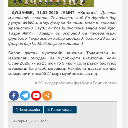
ДУШАНБЕ, 11.01.2025 /АМИТ «Ховар»/.
Дастаи
мунтахаби занонаи Тоҷикистон оид ба футбол дар
рӯзҳои ФИФА-и моҳи феврал бо тими миллии занонаи
Арабистони Саудӣ ду бозии дӯстона анҷом медиҳад.
Тавре АМИТ «Ховар» бо истинод ба Федератсияи
футболи Тоҷикистон хабар медиҳад, бозиҳо 23 ва 26
феврал дар Ҷидда баргузор мешаванд.
Барои дастаи мунтахаби занонаи Тоҷикистон ин
марҳилаи омодагӣ ба мусобиқоти интихобии Ҷоми
Осиё-2026, ки аз 23 июн то 5 июли соли равон баргузор
мешавад, ба ҳисоб меравад. Рақибони дастаи мо дар
марҳилаи интихобӣ 27 март муайян мешаванд.
АКС: Федератсияи футболи Тоҷикистон

Чопи саҳифа
✉
Равон кардан
Январь 11, 2025 10:23