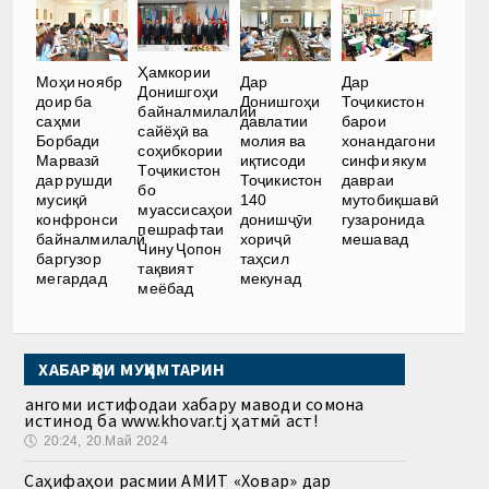
Ҳамкории
Моҳи ноябр
Дар
Дар
Донишгоҳи
доир ба
Донишгоҳи
Тоҷикистон
байналмилалии
саҳми
давлатии
барои
сайёҳӣ ва
Борбади
молия ва
хонандагони
соҳибкории
Марвазӣ
иқтисоди
синфи якум
Тоҷикистон
дар рушди
Тоҷикистон
давраи
бо
мусиқӣ
140
мутобиқшавӣ
муассисаҳои
конфронси
донишҷӯи
гузаронида
пешрафтаи
байналмилалӣ
хориҷӣ
мешавад
Чину Ҷопон
баргузор
таҳсил
тақвият
мегардад
мекунад
меёбад
ХАБАРҲОИ МУҲИМТАРИН
Ҳангоми истифодаи хабару маводи сомона
истинод ба www.khovar.tj ҳатмӣ аст!
🕔
20:24, 20.Май 2024
Саҳифаҳои расмии АМИТ «Ховар» дар