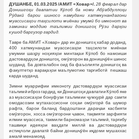
ДУШАНБЕ, 01.03.2025 /АМИТ «Ховар»/.
28 феврал дар
Донишгоҳи давлатии Кӯлоб ба номи Абӯабдуллоҳи
Рӯдакӣ барои шиносо намудани хатмкунандагони
муассисаҳои таҳсилоти миёнаи умумӣ бо имконот ва
заминаи моддию таълимии донишгоҳ Рӯзи дарҳои
кушод баргузор гардид.
Тавре ба АМИТ «Ховар» дар ин донишгоҳ хабар доданд,
400 хатмкунандаи муассисаҳои таҳсилоти миёнаи
умумии шаҳру ноҳияҳои минтақаи Кӯлоб бо намоиши
дастовардҳои донишгоҳ, омӯзгорон ва донишҷӯён шинос
шуданд. Ба довталабон оид ба фаъолияти донишгоҳ ва
факултетҳо варақаҳои маълумотию тарғиботӣ пешкаш
карда шуданд.
Зимни муаррифии имконоту дастовардҳои муассисаи
таълимӣ иброз гардид, ки Донишгоҳи давлатии Кӯлоб яке
аз муассисаҳои бонуфузи таълимии ҷумҳурӣ дар самти
омодасозии мутахассисони соҳаи омӯзгорӣ ба шумор
рафта, барои баланд бардоштани дараҷаи касбияти
омӯзгорон, хосса омӯзгорони ҷавон, тақвияти зарфияти
илмии муассиса, такмили барномаҳои таълимӣ, тарғибу
ташвиқи идеяҳои ваҳдати миллӣ ва дастовардҳои
истиқлоли давлатӣ байни донишҷӯён иқдоми мушаххас
амалӣ менамояд.