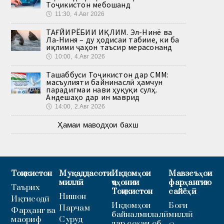
Тоҷикистон мебошанд
🕔
11:30, 4.Авг 2026
ТАҒЙИРЁБИИ ИҚЛИМ. Эл-Нинё ва
Ла-Ниня – ду ҳодисаи табиие, ки ба
иқлими ҷаҳон таъсир мерасонанд
🕔
10:00, 4.Авг 2026
Ташаббуси Тоҷикистон дар СММ:
масъулияти байнинаслӣ ҳамчун
парадигмаи нави ҳуқуқи сулҳ.
Андешаҳо дар ин маврид
🕔
14:00, 2.Авг 2026
Ҳамаи маводҳои бахш
Тоҷикистон
Муқаддасоти
Иқдомҳои
Мавзеъҳои
миллӣ
ҷаҳонии
фарҳангию
Таърих
Тоҷикистон
сайёҳӣ
Нишон
Иқтисодӣ
Иқдомҳои
Боғи
Парчам
Фарҳанг ва
байналмилалӣ
миллӣ
маориф
Суруд
дар соҳаи об