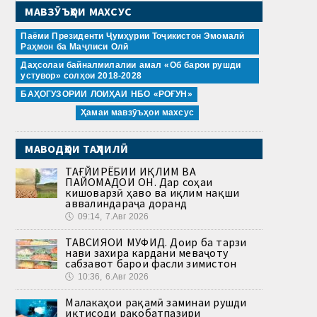
МАВЗӮЪҲОИ МАХСУС
Паёми Президенти Ҷумҳурии Тоҷикистон Эмомалӣ
Раҳмон ба Маҷлиси Олӣ
Даҳсолаи байналмилалии амал «Об барои рушди
устувор» солҳои 2018-2028
БАҲОГУЗОРИИ ЛОИҲАИ НБО «РОҒУН»
Ҳамаи мавзӯъҳои махсус
МАВОДҲОИ ТАҲЛИЛӢ
ТАҒЙИРЁБИИ ИҚЛИМ ВА
ПАЙОМАДҲОИ ОН. Дар соҳаи
кишоварзӣ ҳаво ва иқлим нақши
аввалиндараҷа доранд
🕔
09:14, 7.Авг 2026
ТАВСИЯҲОИ МУФИД. Доир ба тарзи
нави захира кардани меваҷоту
сабзавот барои фасли зимистон
🕔
10:36, 6.Авг 2026
Малакаҳои рақамӣ заминаи рушди
иқтисоди рақобатпазири