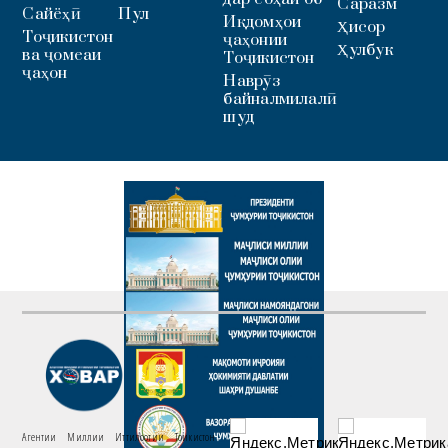
Саразм
Сайёҳӣ
Пул
Иқдомҳои
Ҳисор
Тоҷикистон
ҷаҳонии
Ҳулбук
ва ҷомеаи
Тоҷикистон
ҷаҳон
Наврӯз
байналмилалӣ
шуд
Агентии Миллии Иттилоотии Тоҷикистон