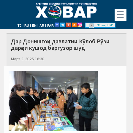
☰
|
|
|
|
"Ховар FM"
TJ
RU
EN
AR
FAR
Дар Донишгоҳи давлатии Кӯлоб Рӯзи
дарҳои кушод баргузор шуд
Март 2, 2025 16:30