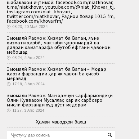
шабакаҳои иҷтимоӣ: facebook.com/niatkhovar,
t.me/niatkhovar, youtube.com/@niat_Khovar_tj,
instagram.com/niat_khovar/,
twitter.com/niatkhovar, Радиои Ховар 101.5 fm,
facebook.com/khovarfm/
🕔
08:23, 20.Май 2024
Эмомалӣ Раҳмон: Хизмат ба Ватан, яъне
хизмати ҳарбӣ, мактаби ҷавонмардӣ ва
давраи ҳаматарафа обутоб ёфтани ҷавонон
мебошад
🕔
08:24, 5.Апр 2024
Эмомалӣ Раҳмон: Хизмат ба Ватан – Модар
қарзи фарзандии ҳар як ҷавон ба ҳисоб
меравад
🕔
17:18, 3.Апр 2024
Эмомалӣ Раҳмон: Ман ҳамчун Сарфармондеҳи
Олии Қувваҳои Мусаллаҳ ҳар як сарбозро
мисли фарзанди худ дӯст медорам
🕔
11:27, 3.Апр 2024
Ҳамаи маводҳои бахш