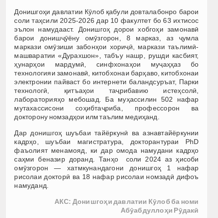
Донишгоҳи давлатии Кӯлоб қабули довталабонро барои
соли таҳсили 2025-2026 дар 10 факултет бо 63 ихтисос
эълон намудааст. Донишгоҳ дорои хобгоҳи замонавӣ
барои донишҷӯёну омӯзгорон, 8 марказ, аз ҷумла
маркази омӯзиши забонҳои хориҷӣ, маркази таълимӣ-
машваратии «Дурахшон», табъу нашр, рушди касбият,
ҳунарҳои мардумӣ, синфхонаҳои муҷаҳҳаз бо
технологияи замонавӣ, китобхонаи барҳаво, китобхонаи
электронии пайваст бо интернети баландсуръат, Парки
технологӣ, қитъаҳои таҷрибавию истеҳсолӣ,
лабораторияҳо мебошад. Ба муҳассилин 502 нафар
мутахассисони соҳибтаҷриба, профессорон ва
докторону номзадҳои илм таълим медиҳанд.
Дар донишгоҳ шуъбаи тайёркунӣ ва азнавтайёркунии
кадрҳо, шуъбаи магистратура, докторантураи PhD
фаъолият менамояд, ки дар омода намудани кадрҳо
саҳми беназир доранд. Танҳо соли 2024 аз ҳисоби
омӯзгорон — хатмкунандагони донишгоҳ 1 нафар
рисолаи докторӣ ва 18 нафар рисолаи номзадӣ дифоъ
намуданд.
АКС: Донишгоҳи давлатии Кӯлоб ба номи
Абӯабдуллоҳи Рӯдакӣ