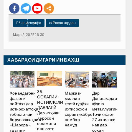

Чопи саҳифа
✉
Равон кардан
Март 2, 2025 16:30
ХАБАРҲОИ ДИГАРИ ИН БАХШ
35-
Хонандагони
Маркази
Дар
СОЛАГИИ
фаъоли
миллии
Донишкадаи
ИСТИҚЛОЛИ
пойтахт дар
тестӣ гурӯҳи
кӯҳию
ДАВЛАТӢ.
истироҳатгоҳи
ихтисосҳои
металлургии
Дар ноҳияи
тобистонаи
серинтихобро
Тоҷикистон
Хуросон
беруназшаҳрии
номбар
27 ихтисоси
сохтмони
«Шарора»
намуд
нав дар
иншооти
таътили
соҳаи