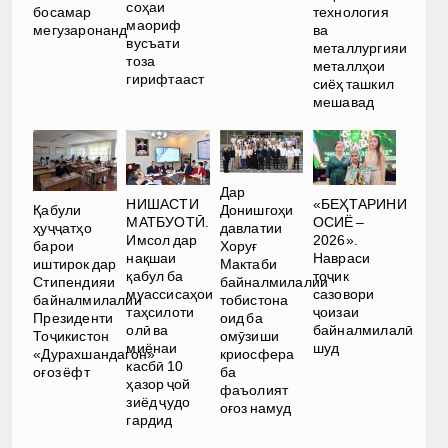
соҳаи
босамар
технология
маориф
мегузаронанд
ва
вусъати
металлургияи
тоза
металлҳои
гирифтааст
сиёҳ ташкил
мешавад
Дар
НИШАСТИ
«БЕҲТАРИНИ
Қабули
Донишгоҳи
МАТБУОТӢ.
ОСИЁ –
ҳуҷҷатҳо
давлатии
Имсол дар
2026».
барои
Хоруғ
нақшаи
Навраси
иштирок дар
Мактаби
қабул ба
тоҷик
Стипендияи
байналмилалии
муассисаҳои
сазовори
байналмилалии
тобистона
таҳсилоти
ҷоизаи
Президенти
оид ба
олӣ ва
байналмилалӣ
Тоҷикистон
омӯзиши
миёнаи
шуд
«Дурахшандагон»
криосфера
касбӣ 10
оғоз ёфт
ба
ҳазор ҷой
фаъолият
зиёд ҷудо
оғоз намуд
гардид