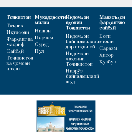
Тоҷикистон
Муқаддасоти
Иқдомҳои
Мавзеъҳои
миллӣ
ҷаҳонии
фарҳангию
Таърих
Тоҷикистон
сайёҳӣ
Нишон
Иқтисодӣ
Иқдомҳои
Боғи
Парчам
Фарҳанг ва
байналмилалӣ
миллӣ
маориф
Суруд
дар соҳаи об
Саразм
Сайёҳӣ
Пул
Иқдомҳои
Ҳисор
Тоҷикистон
ҷаҳонии
Ҳулбук
ва ҷомеаи
Тоҷикистон
ҷаҳон
Наврӯз
байналмилалӣ
шуд