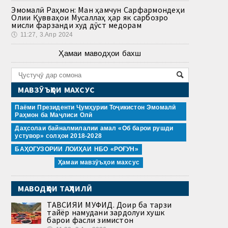
Эмомалӣ Раҳмон: Ман ҳамчун Сарфармондеҳи
Олии Қувваҳои Мусаллаҳ ҳар як сарбозро
мисли фарзанди худ дӯст медорам
🕔
11:27, 3.Апр 2024
Ҳамаи маводҳои бахш
МАВЗӮЪҲОИ МАХСУС
Паёми Президенти Ҷумҳурии Тоҷикистон Эмомалӣ
Раҳмон ба Маҷлиси Олӣ
Даҳсолаи байналмилалии амал «Об барои рушди
устувор» солҳои 2018-2028
БАҲОГУЗОРИИ ЛОИҲАИ НБО «РОҒУН»
Ҳамаи мавзӯъҳои махсус
МАВОДҲОИ ТАҲЛИЛӢ
ТАВСИЯИ МУФИД. Доир ба тарзи
тайёр намудани зардолуи хушк
барои фасли зимистон