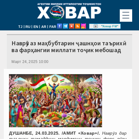
☰
|
|
|
|
"Ховар FM"
TJ
RU
EN
AR
FAR
Наврӯз аз маҳбубтарин ҷашнҳои таърихӣ
ва фарҳангии миллати тоҷик мебошад
Март 24, 2025 10:00
ДУШАНБЕ, 24.03.2025. /АМИТ «Ховар»/.
Навр
ӯ
з
дар
таъриху
тамаддуни
мардумони то
ҷ
ику форс р
ӯ
зи