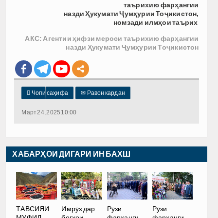
таърихию фарҳангии
назди Ҳ
укумати
Ҷ
ум
ҳ
урии
Тоҷ
икистон,
номзади илмҳои таърих
АКС:
Агентии ҳифзи мероси
таърихию фарҳангии
назди Ҳукумати Ҷумҳурии Тоҷикистон

Чопи саҳифа
✉
Равон кардан
Март 24, 2025 10:00
ХАБАРҲОИ ДИГАРИ ИН БАХШ
ТАВСИЯИ
Имрӯз дар
Рӯзи
Рӯзи
МУФИД.
боғҳои
фарҳанги
фарҳанги