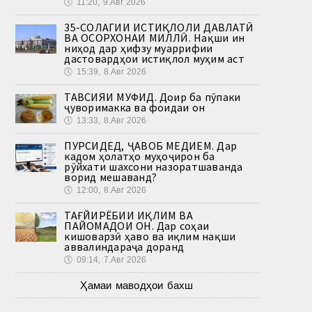
🕔
11:20, 9.Авг 2026
35-СОЛАГИИ ИСТИҚЛОЛИ ДАВЛАТӢ
ВА ОСОРХОНАИ МИЛЛӢ. Нақши ин
ниҳод дар ҳифзу муаррифии
дастовардҳои истиқлол муҳим аст
🕔
15:39, 8.Авг 2026
ТАВСИЯИ МУФИД. Доир ба пӯпаки
ҷуворимакка ва фоидаи он
🕔
13:33, 8.Авг 2026
ПУРСИДЕД, ҶАВОБ МЕДИҲЕМ. Дар
кадом ҳолатҳо муҳоҷирон ба
рӯйхати шахсони назоратшаванда
ворид мешаванд?
🕔
12:00, 8.Авг 2026
ТАҒЙИРЁБИИ ИҚЛИМ ВА
ПАЙОМАДҲОИ ОН. Дар соҳаи
кишоварзӣ ҳаво ва иқлим нақши
аввалиндараҷа доранд
🕔
09:14, 7.Авг 2026
Ҳамаи маводҳои бахш