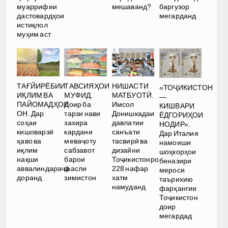
муаррифии
мешаванд?
баргузор
дастовардҳои
мегарданд
истиқлол
муҳим аст
ТАҒЙИРЁБИИ
ТАВСИЯҲОИ
НИШАСТИ
«ТОҶИКИСТОН
ИҚЛИМ ВА
МУФИД.
МАТБУОТӢ.
—
ПАЙОМАДҲОИ
Доир ба
Имсол
КИШВАРИ
ОН. Дар
тарзи нави
Донишкадаи
ЁДГОРИҲОИ
соҳаи
захира
давлатии
НОДИР».
кишоварзӣ
кардани
санъати
Дар Италия
ҳаво ва
меваҷоту
тасвирӣ ва
намоиши
иқлим
сабзавот
дизайни
шоҳкорҳои
нақши
барои
Тоҷикистонро
беназири
аввалиндараҷа
фасли
228 нафар
мероси
доранд
зимистон
хатм
таърихию
намуданд
фарҳангии
Тоҷикистон
доир
мегардад