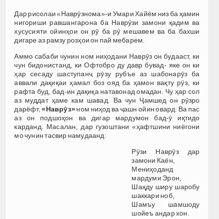
Дар рисолаи «Наврӯзнома»-и Умари Хайём низ ба ҳамин
нигориши равшангарона ба Наврӯзи замони қадим ва
хусусияти ойинҳои он рӯ ба рӯ мешавем ва ба бахши
дигаре аз рамзу розҳои он пай мебарем.
Аммо сабаби чунин ном ниҳодани Наврӯз он будааст, ки
чун бидонистанд, ки Офтобро ду давр бувад- яке он ки
ҳар сесаду шаступанҷ рӯзу рубъе аз шабонарӯз ба
аввали дақиқаи ҳамал боз ояд ба ҳамон вақту рӯз, ки
рафта буд, бад-ин дақиқа натавонад омадан. Чу ҳар сол
аз муддат ҳаме кам шавад. Ва чун Ҷамшед он рӯзро
дарёфт,
«Наврӯ
з»
ном ниҳод ва ҷашн ойин овард. Ва пас
аз он подшоҳон ва дигар мардумон бад-ӯ иқтидо
карданд. Масалан, дар гузоштани «ҳафтшини ниёгони
мо чунин тасвир намудаанд:
Рӯзи Наврӯз дар
замони Каён,
Мениҳоданд
мардуми Эрон,
Шаҳду ширу шаробу
шаккари ноб,
Шамъу шамшоду
шойеъ андар хон.