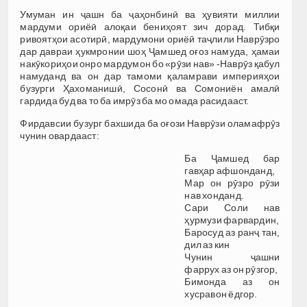
Умуман ин ҷашн ба ҷаҳонбинӣ ва ҳувияти миллии
мардуми ориёӣ алоқаи бениҳоят зич дорад. Тибқи
ривоятҳои асотирӣ, мардумони ориёӣ таҷлили Наврӯзро
дар давраи ҳукмронии шоҳ Ҷамшед оғоз намуда, ҳамаи
накӯкориҳои онро мардумон бо «рӯзи нав» -Наврӯз қабул
намуданд ва он дар тамоми қаламрави империяҳои
бузурги Ҳахоманишӣ, Сосонӣ ва Сомониён амалӣ
гардида буд ва то ба имрӯз ба мо омада расидааст.
Фирдавсии бузург бахшида ба оғози Наврӯзи оламафрӯз
чунин овардааст:
Ба Ҷамшед бар
гавҳар афшонданд,
Мар он рӯзро рӯзи
нав хонданд.
Сари Соли нав
ҳурмузи фарвардин,
Баросуд аз ранҷ тан,
дил аз кин
Чунин ҷашни
фаррух аз он рӯзгор,
Бимонда аз он
хусравон ёдгор.