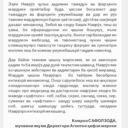
Эҳёи Наврӯз ҷузъи қадимии тамадун ва фарҳанги
мардуми ориётабор буда, ҳиссаи босазоест дар
тамаддун ва фарҳанги умумибашар ва дар ин рӯз
тамоми мардумонро барои ҳаёти накӯ, дӯстӣ ва накӯкорӣ
даъват менамояд. Зебоӣ ва сеҳру бақои Наврӯз, пеш аз
ҳама, ба офарандагони ин ҷашни бошукуҳ, яъне
мардумони ориёӣ тааллуқ дошта, боиси сарбаландии ин
мардумон мебошад, ки тавонистанд чунин ҷашни
оламшумулро тавассути таъриху фарҳанг ва суннатҳои
миллии хеш ба ҷомеаи умумибашарӣ тақдим намоянд.
Дар байни тамоми ҷашну маросиме, ки аз замонҳои
қадим то ба имрӯз дар дунё таҷлил мешаванд, Наврӯз яке
аз ҷашнҳои зеботарин ва қадимтарин ба ҳисоб меравад.
Мардум ҷашни Наврӯзро бо тайёрии бесаброна
интизорӣ менамоянд. Онҳо сарулибоси хеш ва ҷиҳозҳои
хонадонашонро озода гардонида, манзилу макони
хешро оро медиҳанд ва дастархони наврӯзии хешро бо
маводи «ҳафтсин»- себ, сабза, сирко, санҷид, сикка, сир,
суманак ва «ҳафтшин»- шаҳду ширу шаробу шаккари
ноб, шамъу шамшоду шойеъ густурда, омадани
Наврӯзро интизорӣ мекашанд.
Комрон САФОЛЗОДА,
муовини якуми Директори
Агентии ҳифзи мероси