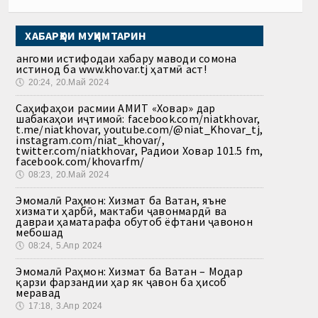
ХАБАРҲОИ МУҲИМТАРИН
Ҳангоми истифодаи хабару маводи сомона
истинод ба www.khovar.tj ҳатмӣ аст!
🕔
20:24, 20.Май 2024
Саҳифаҳои расмии АМИТ «Ховар» дар
шабакаҳои иҷтимоӣ: facebook.com/niatkhovar,
t.me/niatkhovar, youtube.com/@niat_Khovar_tj,
instagram.com/niat_khovar/,
twitter.com/niatkhovar, Радиои Ховар 101.5 fm,
facebook.com/khovarfm/
🕔
08:23, 20.Май 2024
Эмомалӣ Раҳмон: Хизмат ба Ватан, яъне
хизмати ҳарбӣ, мактаби ҷавонмардӣ ва
давраи ҳаматарафа обутоб ёфтани ҷавонон
мебошад
🕔
08:24, 5.Апр 2024
Эмомалӣ Раҳмон: Хизмат ба Ватан – Модар
қарзи фарзандии ҳар як ҷавон ба ҳисоб
меравад
🕔
17:18, 3.Апр 2024