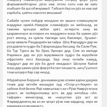
фара
ҳ
мандтарин,
р
ӯ
зи
нав, о
ғ
ози
соли нав ва
э
ҳ
ёи
табиат
ба
ҳ
исоб
меравад. Табиат
дар ин р
ӯ
з
аз нав
э
ҳ
ё
гардида,
ҳ
аёти
нав
о
ғ
оз
мешавад.
Сабаби чунин пойдор мондани ин ҷашни оламшумули
мардуми ориёӣ–Наврӯзи оламафрӯз он мебошад, ки
тамоми ҷузъҳои зебои ҳаёт, хотироти наку ва
қаҳрамонҳои асотирии ин мардумон маҳз ба ҳамин рӯз
рост меояд, аз ҷумла тавлиди шоҳ Каюмарс, Ҳушанг-
шоҳи аввали Пешдодиён ва ғайра. Шоҳ Фариддун дар ин
рӯз давлати худро ба 3 фарзандаш бахшид: ба Салм Рум,
ба Тур Турон ва ба Эраҷ Эронро дод. Сом аз авлоди
Наримон дар ин рӯз муқовимати худро ба муқобили
ифротиён оғоз бахшида, бар онҳо ғалаба намуд,
Зардушт дар ин рӯз ба дунё омадааст. Шоҳони Каёнӣ
маҳз дар ҳамин рӯзи фирӯз ба тахт нишаста, шоҳ Гуштосп
тоҷи шоҳиро бар сар ниҳод.
Абурайҳони Берунӣ- донишманд ва олими қарни даҳуми
тоҷик дар китоби машҳури худ «Осор-ул-боқия» аз
забони Алӣ бинни Яҳё навиштааст, ки «Рӯзи Наврӯз ягона
рӯзест, ки тағйирнопазир аст» ва дар китобаш «Ал-
тафҳим» менигорад, ки «нахустин рӯз аст аз
Фарвардинмоҳ ва аз ин ҷиҳат рӯзи нав карданд, зеро ки
нишонии соли нав аст».