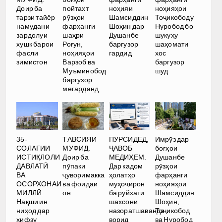
Доир ба
пойтахт
ноҳияи
ноҳияҳои
тарзи тайёр
рӯзҳои
Шамсиддин
Тоҷикободу
намудани
фарҳанги
Шоҳин дар
Нуробод бо
зардолуи
шаҳри
Душанбе
шукуҳу
хушк барои
Роғун,
баргузор
шаҳомати
фасли
ноҳияҳои
гардид
хос
зимистон
Варзоб ва
баргузор
Муъминобод
шуд
баргузор
мегарданд
35-
ТАВСИЯИ
ПУРСИДЕД,
Имрӯз дар
СОЛАГИИ
МУФИД.
ҶАВОБ
боғҳои
ИСТИҚЛОЛИ
Доир ба
МЕДИҲЕМ.
Душанбе
ДАВЛАТӢ
пӯпаки
Дар кадом
рӯзҳои
ВА
ҷуворимакка
ҳолатҳо
фарҳанги
ОСОРХОНАИ
ва фоидаи
муҳоҷирон
ноҳияҳои
МИЛЛӢ.
он
ба рӯйхати
Шамсиддин
Нақши ин
шахсони
Шоҳин,
ниҳод дар
назоратшаванда
Тоҷикобод
ҳифзу
ворид
ва Нуробод