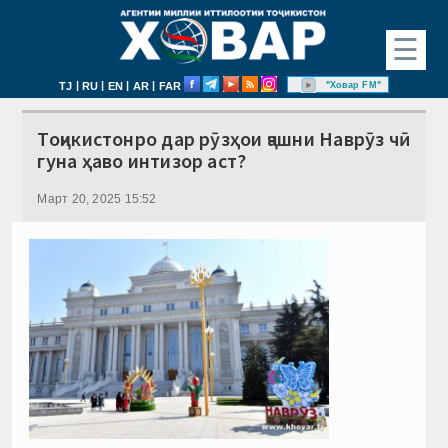
☰
|
|
|
|
"Ховар FM"
TJ
RU
EN
AR
FAR
Тоҷикистонро дар рӯзҳои ҷашни Наврӯз чӣ
гуна ҳаво интизор аст?
Март 20, 2025 15:52