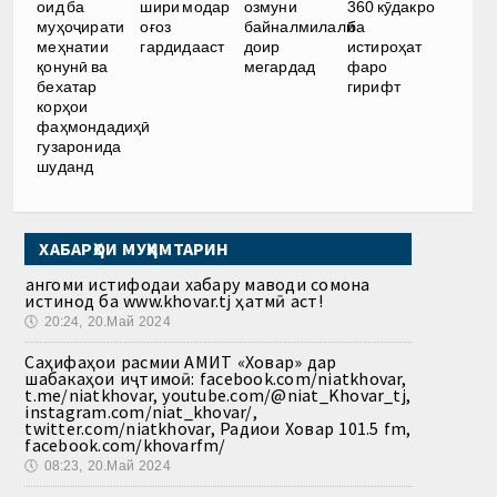
оид ба
шири модар
озмуни
360 кӯдакро
муҳоҷирати
оғоз
байналмилалӣ
ба
меҳнатии
гардидааст
доир
истироҳат
қонунӣ ва
мегардад
фаро
бехатар
гирифт
корҳои
фаҳмондадиҳӣ
гузаронида
шуданд
ХАБАРҲОИ МУҲИМТАРИН
Ҳангоми истифодаи хабару маводи сомона
истинод ба www.khovar.tj ҳатмӣ аст!
🕔
20:24, 20.Май 2024
Саҳифаҳои расмии АМИТ «Ховар» дар
шабакаҳои иҷтимоӣ: facebook.com/niatkhovar,
t.me/niatkhovar, youtube.com/@niat_Khovar_tj,
instagram.com/niat_khovar/,
twitter.com/niatkhovar, Радиои Ховар 101.5 fm,
facebook.com/khovarfm/
🕔
08:23, 20.Май 2024