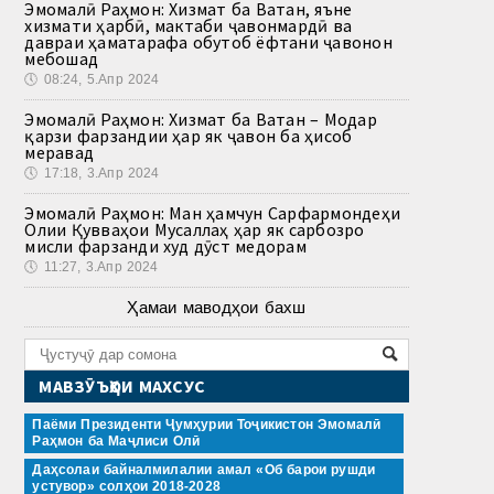
Эмомалӣ Раҳмон: Хизмат ба Ватан, яъне
хизмати ҳарбӣ, мактаби ҷавонмардӣ ва
давраи ҳаматарафа обутоб ёфтани ҷавонон
мебошад
🕔
08:24, 5.Апр 2024
Эмомалӣ Раҳмон: Хизмат ба Ватан – Модар
қарзи фарзандии ҳар як ҷавон ба ҳисоб
меравад
🕔
17:18, 3.Апр 2024
Эмомалӣ Раҳмон: Ман ҳамчун Сарфармондеҳи
Олии Қувваҳои Мусаллаҳ ҳар як сарбозро
мисли фарзанди худ дӯст медорам
🕔
11:27, 3.Апр 2024
Ҳамаи маводҳои бахш
МАВЗӮЪҲОИ МАХСУС
Паёми Президенти Ҷумҳурии Тоҷикистон Эмомалӣ
Раҳмон ба Маҷлиси Олӣ
Даҳсолаи байналмилалии амал «Об барои рушди
устувор» солҳои 2018-2028