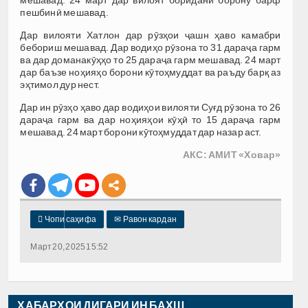
пешбинӣ мешавад.
Дар вилояти Хатлон дар рӯзҳои ҷашн ҳаво камабри
бебориш мешавад. Дар водиҳо рӯзона то 31 дараҷа гарм
ва дар доманакӯҳҳо то 25 дараҷа гарм мешавад. 24 март
дар баъзе ноҳияҳо борони кӯтоҳмуддат ва раъду барқ аз
эҳтимол дур нест.
Дар ин рӯзҳо ҳаво дар водиҳои вилояти Суғд рӯзона то 26
дараҷа гарм ва дар ноҳияҳои кӯҳӣ то 15 дараҷа гарм
мешавад. 24 март борони кӯтоҳмуддат дар назар аст.
АКС: АМИТ «Ховар»

Чопи саҳифа
✉
Равон кардан
Март 20, 2025 15:52
ХАБАРҲОИ ДИГАРИ ИН БАХШ