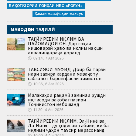
БАҲОГУЗОРИИ ЛОИҲАИ НБО «РОҒУН»
Ҳамаи мавзӯъҳои махсус
МАВОДҲОИ ТАҲЛИЛӢ
ТАҒЙИРЁБИИ ИҚЛИМ ВА
ПАЙОМАДҲОИ ОН. Дар соҳаи
кишоварзӣ ҳаво ва иқлим нақши
аввалиндараҷа доранд
🕔
09:14, 7.Авг 2026
ТАВСИЯҲОИ МУФИД. Доир ба тарзи
нави захира кардани меваҷоту
сабзавот барои фасли зимистон
🕔
10:36, 6.Авг 2026
Малакаҳои рақамӣ заминаи рушди
иқтисоди рақобатпазири
Тоҷикистон мебошанд
🕔
11:30, 4.Авг 2026
ТАҒЙИРЁБИИ ИҚЛИМ. Эл-Нинё ва
Ла-Ниня – ду ҳодисаи табиие, ки ба
иқлими ҷаҳон таъсир мерасонанд
🕔
10:00, 4.Авг 2026