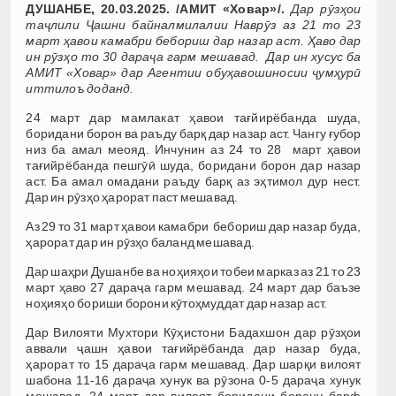
ДУШАНБЕ, 20.03.2025. /АМИТ «Ховар»/.
Дар рӯзҳои
таҷлили Ҷашни байналмилалии Наврӯз аз 21 то 23
март ҳавои камабри бебориш дар назар аст. Ҳаво дар
ин рӯзҳо то 30 дараҷа гарм мешавад. Дар ин хусус ба
АМИТ «Ховар» дар Агентии обуҳавошиносии ҷумҳурӣ
иттилоъ доданд.
24 март дар мамлакат ҳавои тағйирёбанда шуда,
боридани борон ва раъду барқ дар назар аст. Чангу ғубор
низ ба амал меояд. Инчунин аз 24 то 28 март ҳавои
тағийрёбанда пешгӯӣ шуда, боридани борон дар назар
аст. Ба амал омадани раъду барқ аз эҳтимол дур нест.
Дар ин рӯзҳо ҳарорат паст мешавад.
Аз 29 то 31 март ҳавои камабри бебориш дар назар буда,
ҳарорат дар ин рӯзҳо баланд мешавад.
Дар шаҳри Душанбе ва ноҳияҳои тобеи марказ аз 21 то 23
март ҳаво 27 дараҷа гарм мешавад. 24 март дар баъзе
ноҳияҳо бориши борони кӯтоҳмуддат дар назар аст.
Дар Вилояти Мухтори Кӯҳистони Бадахшон дар рӯзҳои
аввали ҷашн ҳавои тағийрёбанда дар назар буда,
ҳарорат то 15 дараҷа гарм мешавад. Дар шарқи вилоят
шабона 11-16 дараҷа хунук ва рӯзона 0-5 дараҷа хунук
мешавад. 24 март дар вилоят боридани борону барф