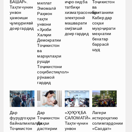
иҷро оид ба
БАШАР».
Тоҷикистон
миллат
татбиқи
Таҳти чунин
ва
Эмомалӣ
хизматрасониҳои
унвон
Британияи
Раҳмон
электронӣ
ҳамоиши
Кабир дар
таҳти
машварати
ҷумҳуриявӣ
соҳаи
унвони
омӯзишӣ
доир гардид
муҳоҷирати
«Ҳизби
доир гардид
меҳнатии
Халқии
бехатар
Демократии
баррасӣ
Тоҷикистон
шуд
ва
марҳилаҳои
рушди
Тоҷикистони
соҳибистиқлол»
рӯнамоӣ
гардид
Дар
Дар
«ҲУҚУҚ БА
Лагери
фурудгоҳҳои
Тоҷикистон
САЛОМАТӢ».
истироҳатию
байналмилалии
Даҳаи
Таҳти чунин
солимгардонии
Тоҷикистон
дастгирии
унвон
«Саодат»