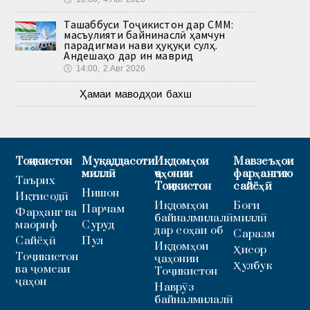
Ташаббуси Тоҷикистон дар СММ:
масъулияти байнинаслӣ ҳамчун
парадигмаи нави ҳуқуқи сулҳ.
Андешаҳо дар ин маврид
🕔
14:00, 2.Авг 2026
Ҳамаи маводҳои бахш
Тоҷикистон
Муқаддасоти
Иқдомҳои
Мавзеъҳои
миллӣ
ҷаҳонии
фарҳангию
Таърих
Тоҷикистон
сайёҳӣ
Нишон
Иқтисодӣ
Иқдомҳои
Боғи
Парчам
Фарҳанг ва
байналмилалӣ
миллӣ
маориф
Суруд
дар соҳаи об
Саразм
Сайёҳӣ
Пул
Иқдомҳои
Ҳисор
Тоҷикистон
ҷаҳонии
Ҳулбук
ва ҷомеаи
Тоҷикистон
ҷаҳон
Наврӯз
байналмилалӣ