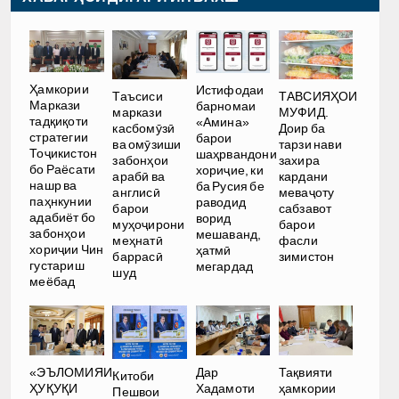
Ҳамкории
Истифодаи
Таъсиси
ТАВСИЯҲОИ
Маркази
барномаи
маркази
МУФИД.
тадқиқоти
«Амина»
касбомӯзӣ
Доир ба
стратегии
барои
ва омӯзиши
тарзи нави
Тоҷикистон
шаҳрвандони
забонҳои
захира
бо Раёсати
хориҷие, ки
арабӣ ва
кардани
нашр ва
ба Русия бе
англисӣ
меваҷоту
паҳнкунии
раводид
барои
сабзавот
адабиёт бо
ворид
муҳоҷирони
барои
забонҳои
мешаванд,
меҳнатӣ
фасли
хориҷии Чин
ҳатмӣ
баррасӣ
зимистон
густариш
мегардад
шуд
меёбад
Дар
«ЭЪЛОМИЯИ
Тақвияти
Китоби
Хадамоти
ҲУҚУҚИ
ҳамкории
Пешвои