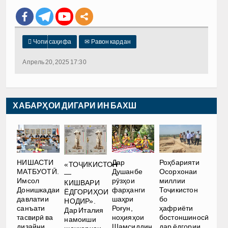

Чопи саҳифа
✉
Равон кардан
Апрель 20, 2025 17:30
ХАБАРҲОИ ДИГАРИ ИН БАХШ
НИШАСТИ
Дар
Роҳбарияти
«ТОҶИКИСТОН
МАТБУОТӢ.
Душанбе
Осорхонаи
—
Имсол
рӯзҳои
миллии
КИШВАРИ
Донишкадаи
фарҳанги
Тоҷикистон
ЁДГОРИҲОИ
давлатии
шаҳри
бо
НОДИР».
санъати
Роғун,
ҳафриёти
Дар Италия
тасвирӣ ва
ноҳияҳои
бостоншиносӣ
намоиши
дизайни
Шамсиддин
дар ёдгории