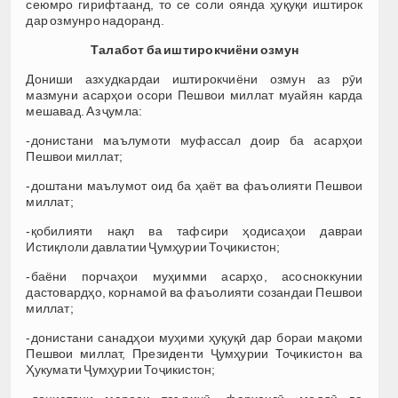
сеюмро гирифтаанд, то се соли оянда ҳуқуқи иштирок
дар озмунро надоранд.
Талабот ба иштирокчиёни озмун
Дониши азхудкардаи иштирокчиёни озмун аз рӯи
мазмуни асарҳои осори Пешвои миллат муайян карда
мешавад. Аз ҷумла:
-донистани маълумоти муфассал доир ба асарҳои
Пешвои миллат;
-доштани маълумот оид ба ҳаёт ва фаъолияти Пешвои
миллат;
-қобилияти нақл ва тафсири ҳодисаҳои давраи
Истиқлоли давлатии Ҷумҳурии Тоҷикистон;
-баёни порчаҳои муҳимми асарҳо, асосноккунии
дастовардҳо, корнамоӣ ва фаъолияти созандаи Пешвои
миллат;
-донистани санадҳои муҳими ҳуқуқӣ дар бораи мақоми
Пешвои миллат, Президенти Ҷумҳурии Тоҷикистон ва
Ҳукумати Ҷумҳурии Тоҷикистон;