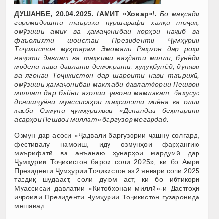
ДУШАНБЕ, 20.04.2025. /АМИТ «Ховар»/.
Бо мақсади
гиромидошти таърихи пуршарафи халқи тоҷик,
омӯзиши амиқ ва ҳамаҷонибаи корҳои наҷиб ва
фаъолияти шоистаи Президенти Ҷумҳурии
Тоҷикистон муҳтарам Эмомалӣ Раҳмон дар роҳи
наҷоти давлат ва таҳкими ваҳдати миллӣ, бунёди
модели нави давлати демократӣ, ҳуқуқбунёд, дунявӣ
ва ягонаи Тоҷикистон дар шароити нави таърихӣ,
омӯзиши ҳамаҷонибаи мактаби давлатдории Пешвои
миллат дар байни аҳолии ҷавони мамлакат, бахусус
донишҷӯёни муассисаҳои таҳсилоти миёна ва олии
касбӣ Озмуни ҷумҳуриявии «Донандаи беҳтарини
асарҳои Пешвои миллат» баргузор мегардад.
Озмун дар асоси «Ҷадвали баргузории ҷашну солгард,
фестивалу намоиш, иду озмунҳои фарҳангию
маърифатӣ ва анъанаю ҳунарҳои мардумӣ дар
Ҷумҳурии Тоҷикистон барои соли 2025», ки бо Амри
Президенти Ҷумҳурии Тоҷикистон аз 2 январи соли 2025
тасдиқ шудааст, соли дуюм аст, ки бо ибтикори
Муассисаи давлатии «Китобхонаи миллӣ»-и Дастгоҳи
иҷроияи Президенти Ҷумҳурии Тоҷикистон гузаронида
мешавад.