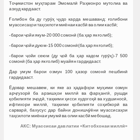
Тоҷикистон муҳтарам Эмомалӣ Раҳмонро мутолиа ва
азхуд кардааст.
Ғолибон ба ду гурӯҳ ҷудо карда мешаванд: ғолибони
муассисаҳои таҳсилоти миёнаи касбӣ ва олии касбӣ;
-барои ҷойи якум-20 000 сомонӣ (ба ҳар як ғолиб);
-барои ҷойи дуюм-15 000 сомонӣ(ба ҳар як ғолиб);
-барои ҷойи сеюм (ду ҷой ба ҳар кадом гурӯҳ)-7 500
сомонӣ (ба ҳар як ғолиб) муайян гардидааст.
Дар умум барои озмун 100 ҳазор сомонӣ пешбинӣ
гардидааст.
Ёдовар мешавем, ки яке аз ҳадафҳои муҳими озмун
арҷгузорӣ ба арзишҳои миллӣ ва фарҳангӣ, рушди
қобилияти эҷодӣ, таҳкими ҳисси худогоҳӣ ва худшиносӣ,
ифтихори миллӣ, таҳкими қобилияти соҳибкорӣ ва
сарварӣ, бахусус дар байни донишҷӯёни муассисаҳои
таҳсилоти миёнаи умумӣ ва олии касбӣ мебошад.
АКС: Муассисаи давлатии «Китобхонаи миллӣ»