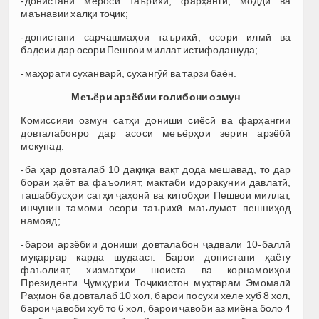
-донистани мероси таърихӣ, фарҳангӣ, моддӣ ва
маънавии халқи тоҷик;
-донистани сарчашмаҳои таърихӣ, осори илмӣ ва
бадеии дар осори Пешвои миллат истифодашуда;
-маҳорати суханварӣ, сухангӯӣ ва тарзи баён.
Меъёри арзёбии ғолибони озмун
Комиссияи озмун сатҳи дониши сиёсӣ ва фарҳангии
довталабонро дар асоси меъёрҳои зерин арзёбӣ
мекунад:
-ба ҳар довталаб 10 дақиқа вақт дода мешавад, то дар
бораи ҳаёт ва фаъолият, мактаби идоракунии давлатӣ,
ташаббусҳои сатҳи ҷаҳонӣ ва китобҳои Пешвои миллат,
инчунин тамоми осори таърихӣ маълумот пешниҳод
намояд;
-барои арзёбии дониши довталабон ҷадвали 10-баллӣ
муқаррар карда шудааст. Барои донистани ҳаёту
фаъолият, хизматҳои шоиста ва корнамоиҳои
Президенти Ҷумҳурии Тоҷикистон муҳтарам Эмомалӣ
Раҳмон ба довталаб 10 хол, барои посухи хеле хуб 8 хол,
барои ҷавоби хуб то 6 хол, барои ҷавоби аз миёна боло 4