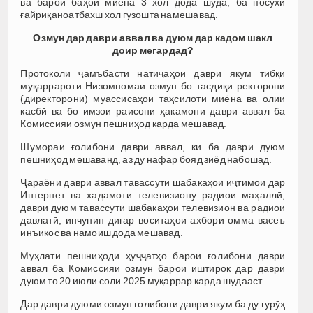
ва барои баҳои миёна 3 хол дода шуда, ба посухи
ғайриқаноатбахш хол гузошта намешавад.
Озмун дар даври аввал ва дуюм дар кадом шакл
доир мегардад?
Протоколи ҷамъбасти натиҷаҳои даври якум тибқи
муқаррароти Низомномаи озмун бо тасдиқи ректорони
(директорони) муассисаҳои таҳсилоти миёна ва олии
касбӣ ва бо имзои раисони ҳакамони даври аввал ба
Комиссияи озмун пешниҳод карда мешавад.
Шумораи ғолибони даври аввал, ки ба даври дуюм
пешниҳод мешаванд, аз ду нафар бояд зиёд набошад.
Ҷараёни даври аввал тавассути шабакаҳои иҷтимоӣ дар
Интернет ва хадамоти телевизиону радиои маҳаллӣ,
даври дуюм тавассути шабакаҳои телевизион ва радиои
давлатӣ, инчунин дигар воситаҳои ахбори омма васеъ
инъикос ва намоиш дода мешавад.
Муҳлати пешниҳоди ҳуҷҷатҳо барои ғолибони даври
аввал ба Комиссияи озмун барои иштирок дар даври
дуюм то 20 июли соли 2025 муқаррар карда шудааст.
Дар даври дуюми озмун ғолибони даври якум ба ду гурӯҳ