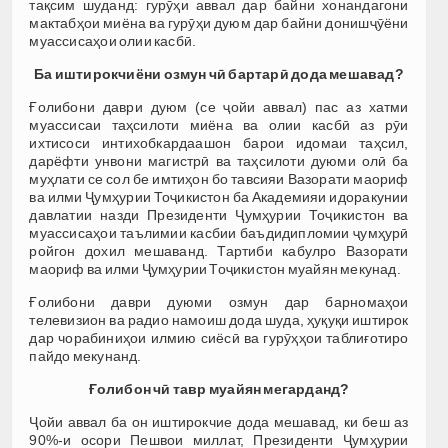
тақсим шуданд: гурӯҳи аввал дар байни хонандагони
мактабҳои миёна ва гурӯҳи дуюм дар байни донишҷӯёни
муассисаҳои олии касбӣ.
Ба иштирокчиёни озмун чӣ бартарӣ дода мешавад?
Ғолибони даври дуюм (се ҷойи аввал) пас аз хатми
муассисаи таҳсилоти миёна ва олии касбӣ аз рӯи
ихтисоси интихобкардаашон барои идомаи таҳсил,
дарёфти унвони магистрӣ ва таҳсилоти дуюми олӣ ба
муҳлати се сол бе имтиҳон бо тавсияи Вазорати маориф
ва илми Ҷумҳурии Тоҷикистон ба Академияи идоракунии
давлатии назди Президенти Ҷумҳурии Тоҷикистон ва
муассисаҳои таълимии касбии баъдидипломии ҷумҳурӣ
ройгон дохил мешаванд. Тартиби кабулро Вазорати
маориф ва илми Ҷумҳурии Тоҷикистон муайян мекунад.
Ғолибони даври дуюми озмун дар барномаҳои
телевизион ва радио намоиш дода шуда, ҳуқуқи иштирок
дар чорабиниҳои илмию сиёсӣ ва гурӯҳҳои таблиғотиро
пайдо мекунанд.
Ғолибон чӣ тавр муайян мегарданд?
Ҷойи аввал ба он иштирокчие дода мешавад, ки беш аз
90%-и осори Пешвои миллат, Президенти Ҷумҳурии