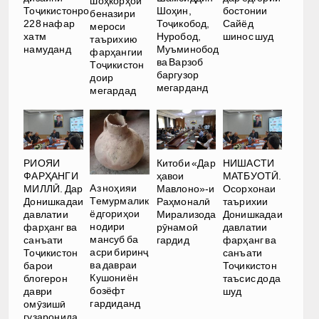
шоҳкорҳои
Тоҷикистонро
Шоҳин,
бостонии
беназири
228 нафар
Тоҷикобод,
Сайёд
мероси
хатм
Нуробод,
шинос шуд
таърихию
намуданд
Муъминобод
фарҳангии
ва Варзоб
Тоҷикистон
баргузор
доир
мегарданд
мегардад
РИОЯИ
Китоби «Дар
НИШАСТИ
ФАРҲАНГИ
ҳавои
МАТБУОТӢ.
Аз ноҳияи
МИЛЛӢ. Дар
Мавлоно»-и
Осорхонаи
Темурмалик
Донишкадаи
Раҳмоналӣ
таърихии
ёдгориҳои
давлатии
Мирализода
Донишкадаи
нодири
фарҳанг ва
рӯнамоӣ
давлатии
мансуб ба
санъати
гардид
фарҳанг ва
асри биринҷ
Тоҷикистон
санъати
ва давраи
барои
Тоҷикистон
Кушониён
блогерон
таъсис дода
бозёфт
даври
шуд
гардиданд
омӯзишӣ
гузаронида