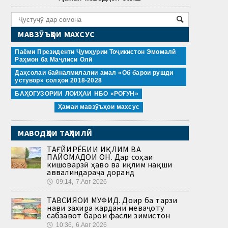
МАВЗӮЪҲОИ МАХСУС
Паёми Президенти Ҷумҳурии Тоҷикистон Эмомалӣ
Раҳмон ба Маҷлиси Олӣ
Даҳсолаи байналмилалии амал «Об барои рушди
устувор» солҳои 2018-2028
БАҲОГУЗОРИИ ЛОИҲАИ НБО «РОҒУН»
Ҳамаи мавзӯъҳои махсус
МАВОДҲОИ ТАҲЛИЛӢ
ТАҒЙИРЁБИИ ИҚЛИМ ВА
ПАЙОМАДҲОИ ОН. Дар соҳаи
кишоварзӣ ҳаво ва иқлим нақши
аввалиндараҷа доранд
🕔
09:14, 7.Авг 2026
ТАВСИЯҲОИ МУФИД. Доир ба тарзи
нави захира кардани меваҷоту
сабзавот барои фасли зимистон
🕔
10:36, 6.Авг 2026