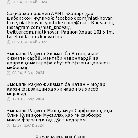
🕔
20:24, 20.Май 2024
Саҳифаҳои расмии АМИТ «Ховар» дар
шабакаҳои иҷтимоӣ: facebook.com/niatkhovar,
t.me/niatkhovar, youtube.com/@niat_Khovar_tj,
instagram.com/niat_khovar/,
twitter.com/niatkhovar, Радиои Ховар 101.5 fm,
facebook.com/khovarfm/
🕔
08:23, 20.Май 2024
Эмомалӣ Раҳмон: Хизмат ба Ватан, яъне
хизмати ҳарбӣ, мактаби ҷавонмардӣ ва
давраи ҳаматарафа обутоб ёфтани ҷавонон
мебошад
🕔
08:24, 5.Апр 2024
Эмомалӣ Раҳмон: Хизмат ба Ватан – Модар
қарзи фарзандии ҳар як ҷавон ба ҳисоб
меравад
🕔
17:18, 3.Апр 2024
Эмомалӣ Раҳмон: Ман ҳамчун Сарфармондеҳи
Олии Қувваҳои Мусаллаҳ ҳар як сарбозро
мисли фарзанди худ дӯст медорам
🕔
11:27, 3.Апр 2024
Ҳамаи маводҳои бахш