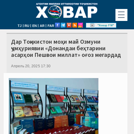
☰
|
|
|
|
"Ховар FM"
TJ
RU
EN
AR
FAR
Дар Тоҷикистон моҳи май Озмуни
ҷумҳуриявии «Донандаи беҳтарини
асарҳои Пешвои миллат» оғоз мегардад
Апрель 20, 2025 17:30