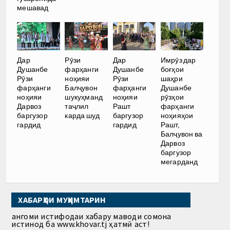
мешавад
Дар
Рӯзи
Дар
Имрӯз дар
Душанбе
фарҳанги
Душанбе
боғҳои
Рӯзи
ноҳияи
Рӯзи
шаҳри
фарҳанги
Балҷувон
фарҳанги
Душанбе
ноҳияи
шукуҳманд
ноҳияи
рӯзҳои
Дарвоз
таҷлил
Рашт
фарҳанги
баргузор
карда шуд
баргузор
ноҳияҳои
гардид
гардид
Рашт,
Балҷувон ва
Дарвоз
баргузор
мегарданд
ХАБАРҲОИ МУҲИМТАРИН
Ҳангоми истифодаи хабару маводи сомона
истинод ба www.khovar.tj ҳатмӣ аст!