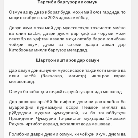
Тартиби баргузории озмун
Озмун аз ду давр иборат буда, моҳи май оғоз гардида, то
моҳи октябри соли 2025 идома меёбад.
Даври якум моҳи май дар муассисаҳои таҳсилоти миёна
ва олии касбӣ, даври дуюм дар ҳафтаи чоруми моҳи
сентябр ва ҳафтаи аввали моҳи октябр барои ғолибони
ҷойҳои якум, дуюм ва сеюми даври аввал дар
Китобхонаи миллӣ баргузор мегардад.
Шартҳои иштирок дар озмун
Дар озмун донишҷӯёни муассисаҳои таҳсилоти миёна ва
олии касбӣ (бакалавр, магистр) иштирок карда
метавонанд.
Озмун бо забонҳои тоҷикӣ ва русӣ гузаронида мешавад.
Дар раванди арзёбӣ ба сифати дониши довталабон ба
муаррифии пурмазмуни осори Пешвои миллат ва
рӯйдодҳои муҳими ҷумҳуриявӣ, ки ба ташаббусҳои
Президенти Ҷумҳурии Тоҷикистон муҳтарам Эмомалӣ
Раҳмон иртибот доранд, афзалият дода мешавад.
Ғолибони даври дуюми озмун, ки ҷойҳои якум, дуюм ва