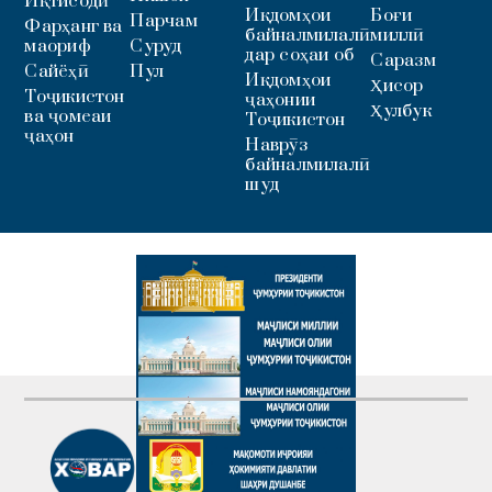
Иқтисодӣ
Иқдомҳои
Боғи
Парчам
Фарҳанг ва
байналмилалӣ
миллӣ
маориф
Суруд
дар соҳаи об
Саразм
Сайёҳӣ
Пул
Иқдомҳои
Ҳисор
Тоҷикистон
ҷаҳонии
Ҳулбук
ва ҷомеаи
Тоҷикистон
ҷаҳон
Наврӯз
байналмилалӣ
шуд