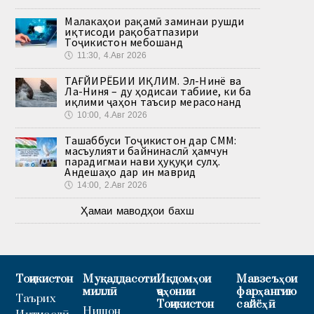
Малакаҳои рақамӣ заминаи рушди
иқтисоди рақобатпазири
Тоҷикистон мебошанд
🕔
11:30, 4.Авг 2026
ТАҒЙИРЁБИИ ИҚЛИМ. Эл-Нинё ва
Ла-Ниня – ду ҳодисаи табиие, ки ба
иқлими ҷаҳон таъсир мерасонанд
🕔
10:00, 4.Авг 2026
Ташаббуси Тоҷикистон дар СММ:
масъулияти байнинаслӣ ҳамчун
парадигмаи нави ҳуқуқи сулҳ.
Андешаҳо дар ин маврид
🕔
14:00, 2.Авг 2026
Ҳамаи маводҳои бахш
Тоҷикистон
Муқаддасоти
Иқдомҳои
Мавзеъҳои
миллӣ
ҷаҳонии
фарҳангию
Таърих
Тоҷикистон
сайёҳӣ
Нишон