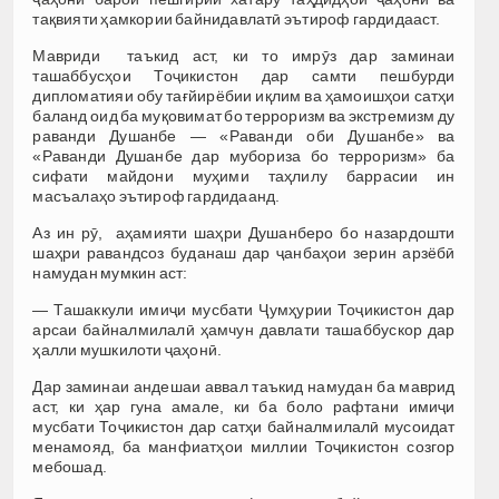
тақвияти ҳамкории байнидавлатӣ эътироф гардидааст.
Мавриди таъкид аст, ки то имрӯз дар заминаи
ташаббусҳои Тоҷикистон дар самти пешбурди
дипломатияи обу тағйирёбии иқлим ва ҳамоишҳои сатҳи
баланд оид ба муқовимат бо терроризм ва экстремизм ду
раванди Душанбе — «Раванди оби Душанбе» ва
«Раванди Душанбе дар мубориза бо терроризм» ба
сифати майдони муҳими таҳлилу баррасии ин
масъалаҳо эътироф гардидаанд.
Аз ин рӯ, аҳамияти шаҳри Душанберо бо назардошти
шаҳри равандсоз буданаш дар ҷанбаҳои зерин арзёбӣ
намудан мумкин аст:
— Ташаккули имиҷи мусбати Ҷумҳурии Тоҷикистон дар
арсаи байналмилалӣ ҳамчун давлати ташаббускор дар
ҳалли мушкилоти ҷаҳонӣ.
Дар заминаи андешаи аввал таъкид намудан ба маврид
аст, ки ҳар гуна амале, ки ба боло рафтани имиҷи
мусбати Тоҷикистон дар сатҳи байналмилалӣ мусоидат
менамояд, ба манфиатҳои миллии Тоҷикистон созгор
мебошад.