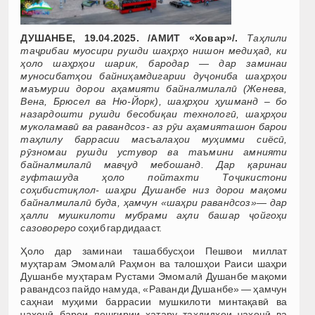
ДУШАНБЕ, 19.04.2025. /АМИТ
«
Ховар
»/.
Таҳлили
таҷрибаи муосири рушди шаҳрҳо нишон медиҳад, ки
ҳоло шаҳрҳои шарик, бародар — дар заминаи
муносибатҳои байниҳамдигарии дуҷониба шаҳрҳои
маъмурии дорои аҳамияти байналмилалӣ (Женева,
Вена, Брюсел ва Ню-Йорк), шаҳрҳои ҳушманд – бо
назардошти рушди бесобиқаи технологӣ, шаҳрҳои
муколамавӣ ва равандсоз- аз рӯи аҳамияташон барои
таҳлилу баррасии масъалаҳои муҳимми сиёсӣ,
рӯзномаи рушди устувор ва таъмини амнияти
байналмилалӣ мавҷуд мебошанд. Дар қаринаи
гуфташуда ҳоло пойтахти Тоҷикистони
соҳибистиқлол- шаҳри Душанбе низ дорои мақоми
байналмилалӣ буда, ҳамчун
«
шаҳри равандсоз
»
— дар
ҳалли мушкилоти мубрами аҳли башар ҷойгоҳи
сазовореро
соҳиб гардидааст.
Ҳоло дар заминаи ташаббусҳои Пешвои миллат
муҳтарам Эмомалӣ Раҳмон ва талошҳои Раиси шаҳри
Душанбе муҳтарам Рустами Эмомалӣ Душанбе мақоми
равандсоз пайдо намуда, «Раванди Душанбе» — ҳамчун
саҳнаи муҳими баррасии мушкилоти минтақавӣ ва
ҷаҳонӣ барои пешгирии хатару таҳдидҳои ҷаҳонӣ ва