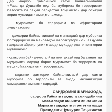
Дар маҷмуъ, ҳамоишҳои сатҳи байналмилалии
«Раванди Душанбе оид ба мубориза бо терроризм»
бевосита ба саҳми барҷастаи Тоҷикистон дар соҳаҳои
зерин мусоидати амиқ менамояд:
— муқовимат бо терроризм ва ифротгароии
хушунатомез;
— ҳамкории байналмилалӣ ва минтақавӣ дар мубориза
бо терроризм ва манбаъҳои маблағгузории он, аз ҷумла
гардиши ғайриқонунии маводи мухаддир ва ҷинояткории
муташаккил;
-ҳамкории байналмилалӣ ва минтақавӣ оид ба амният ва
мудирияти сарҳад барои муқовимат ба терроризм ва
пешгирӣ аз ҳаракати террористҳо;
— тақвияти ҳамкории байналмилалӣ дар самти
мубориза бо терроризм ва эҷоди механизмҳои
самараноки амнияти сарҳадӣ.
САИДҲОМИД ШАРИФЗОДА,
сардори Раёсати таҳлил ва ояндабинии
масъалаҳои амнияти минтақавии
Маркази тадқиқоти стретегии назди
Президенти Ҷумҳурии Тоҷикистон