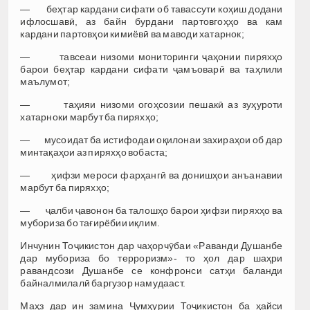
— беҳтар кардани сифати об тавассути коҳиш додани
ифлосшавӣ, аз байн бурдани партовгоҳҳо ва кам
кардани партовҳои кимиёвӣ ва маводи хатарнок;
— тавсеаи низоми мониторинги ҷаҳонии пиряхҳо
барои беҳтар кардани сифати ҷамъоварӣ ва таҳлили
маълумот;
— таҳияи низоми огоҳсозии пешакӣ аз зуҳуроти
хатарноки марбут ба пиряхҳо;
— мусоидат ба истифодаи оқилонаи захираҳои об дар
минтақаҳои аз пиряхҳо вобаста;
— ҳифзи мероси фарҳангӣ ва донишҳои анъанавии
марбут ба пиряхҳо;
— ҷалби ҷавонон ба талошҳо барои ҳифзи пиряхҳо ва
мубориза бо тағирёбии иқлим.
Инчунин Тоҷикистон дар чаҳорчӯбаи «Раванди Душанбе
дар мубориза бо терроризм»- то ҳол дар шаҳри
равандсози Душанбе се конфронси сатҳи баланди
байналмилалӣ баргузор намудааст.
Маҳз дар ин замина Ҷумҳурии Тоҷикистон ба ҳайси