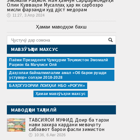
Эмомалӣ Раҳмон: Ман ҳамчун Сарфармондеҳи
Олии Қувваҳои Мусаллаҳ ҳар як сарбозро
мисли фарзанди худ дӯст медорам
🕔
11:27, 3.Апр 2024
Ҳамаи маводҳои бахш
МАВЗӮЪҲОИ МАХСУС
Паёми Президенти Ҷумҳурии Тоҷикистон Эмомалӣ
Раҳмон ба Маҷлиси Олӣ
Даҳсолаи байналмилалии амал «Об барои рушди
устувор» солҳои 2018-2028
БАҲОГУЗОРИИ ЛОИҲАИ НБО «РОҒУН»
Ҳамаи мавзӯъҳои махсус
МАВОДҲОИ ТАҲЛИЛӢ
ТАВСИЯҲОИ МУФИД. Доир ба тарзи
нави захира кардани меваҷоту
сабзавот барои фасли зимистон
🕔
10:36, 6.Авг 2026