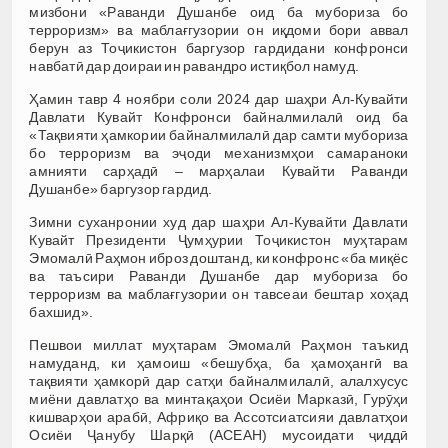
мизбони «Раванди Душанбе оид ба мубориза бо
терроризм» ва маблағгузории он иқдоми бори аввал
берун аз Тоҷикистон баргузор гардидани конфронси
навбатӣ дар доираи ин равандро истиқбол намуд.
Ҳамин тавр 4 ноябри соли 2024 дар шаҳри Ал-Кувайти
Давлати Кувайт Конфронси байналмилалӣ оид ба
«Тақвияти ҳамкории байналмилалӣ дар самти мубориза
бо терроризм ва эҷоди механизмҳои самараноки
амнияти сарҳадӣ – марҳалаи Кувайти Раванди
Душанбе» баргузор гардид.
Зимни суханронии худ дар шаҳри Ал-Кувайти Давлати
Кувайт Президенти Ҷумҳурии Тоҷикистон муҳтарам
Эмомалӣ Раҳмон иброз доштанд, ки конфронс «ба миқёс
ва таъсири Раванди Душанбе дар мубориза бо
терроризм ва маблағгузории он тавсеаи бештар хоҳад
бахшид».
Пешвои миллат муҳтарам Эмомалӣ Раҳмон таъкид
намуданд, ки ҳамоиш «бешубҳа, ба ҳамоҳангӣ ва
тақвияти ҳамкорӣ дар сатҳи байналмилалӣ, алалхусус
миёни давлатҳо ва минтақаҳои Осиёи Марказӣ, Гурӯҳи
кишварҳои арабӣ, Африқо ва Ассотсиатсияи давлатҳои
Осиёи Ҷанубу Шарқӣ (АСЕАН) мусоидати ҷиддӣ