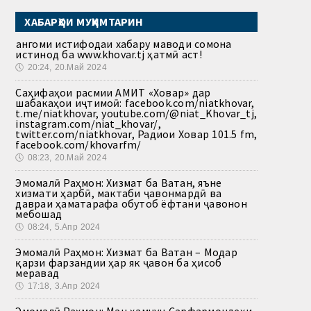
ХАБАРҲОИ МУҲИМТАРИН
Ҳангоми истифодаи хабару маводи сомона
истинод ба www.khovar.tj ҳатмӣ аст!
🕔
20:24, 20.Май 2024
Саҳифаҳои расмии АМИТ «Ховар» дар
шабакаҳои иҷтимоӣ: facebook.com/niatkhovar,
t.me/niatkhovar, youtube.com/@niat_Khovar_tj,
instagram.com/niat_khovar/,
twitter.com/niatkhovar, Радиои Ховар 101.5 fm,
facebook.com/khovarfm/
🕔
08:23, 20.Май 2024
Эмомалӣ Раҳмон: Хизмат ба Ватан, яъне
хизмати ҳарбӣ, мактаби ҷавонмардӣ ва
давраи ҳаматарафа обутоб ёфтани ҷавонон
мебошад
🕔
08:24, 5.Апр 2024
Эмомалӣ Раҳмон: Хизмат ба Ватан – Модар
қарзи фарзандии ҳар як ҷавон ба ҳисоб
меравад
🕔
17:18, 3.Апр 2024