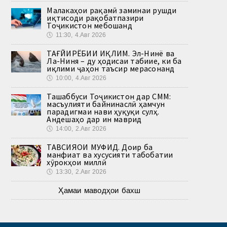
Малакаҳои рақамӣ заминаи рушди
иқтисоди рақобатпазири
Тоҷикистон мебошанд
🕔
11:30, 4.Авг 2026
ТАҒЙИРЁБИИ ИҚЛИМ. Эл-Нинё ва
Ла-Ниня – ду ҳодисаи табиие, ки ба
иқлими ҷаҳон таъсир мерасонанд
🕔
10:00, 4.Авг 2026
Ташаббуси Тоҷикистон дар СММ:
масъулияти байнинаслӣ ҳамчун
парадигмаи нави ҳуқуқи сулҳ.
Андешаҳо дар ин маврид
🕔
14:00, 2.Авг 2026
ТАВСИЯҲОИ МУФИД. Доир ба
манфиат ва хусусияти табобатии
хӯрокҳои миллӣ
🕔
13:30, 2.Авг 2026
Ҳамаи маводҳои бахш