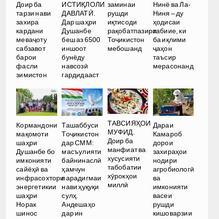
заминаи
Нинё ва Ла-
Доир ба
ИСТИҚЛОЛИ
рушди
Ниня – ду
тарзи нави
ДАВЛАТӢ.
иқтисоди
ҳодисаи
захира
Дар шаҳри
рақобатпазири
табиие, ки
кардани
Душанбе
Тоҷикистон
ба иқлими
меваҷоту
беш аз 6500
мебошанд
ҷаҳон
сабзавот
иншоот
таъсир
барои
бунёду
мерасонанд
фасли
навсозӣ
зимистон
гардидааст
ТАВСИЯҲОИ
Кормандони
Ташаббуси
Дараи
МУФИД.
мақомоти
Тоҷикистон
Камароб
Доир ба
шаҳри
дар СММ:
дорои
манфиат ва
Душанбе бо
масъулияти
захираҳои
хусусияти
имконияти
байнинаслӣ
нодири
табобатии
сайёҳӣ ва
ҳамчун
агробиологӣ
хӯрокҳои
инфрасохтори
парадигмаи
ва
миллӣ
энергетикии
нави ҳуқуқи
имконияти
шаҳри
сулҳ.
васеи
Норак
Андешаҳо
рушди
шинос
дар ин
кишоварзии