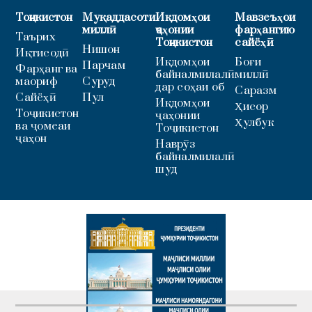
Тоҷикистон
Муқаддасоти
Иқдомҳои
Мавзеъҳои
миллӣ
ҷаҳонии
фарҳангию
Таърих
Тоҷикистон
сайёҳӣ
Нишон
Иқтисодӣ
Иқдомҳои
Боғи
Парчам
Фарҳанг ва
байналмилалӣ
миллӣ
маориф
Суруд
дар соҳаи об
Саразм
Сайёҳӣ
Пул
Иқдомҳои
Ҳисор
Тоҷикистон
ҷаҳонии
Ҳулбук
ва ҷомеаи
Тоҷикистон
ҷаҳон
Наврӯз
байналмилалӣ
шуд