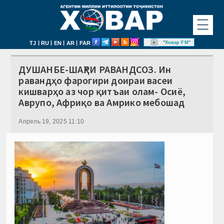
☰
|
|
|
|
"Ховар FM"
TJ
RU
EN
AR
FAR
ДУШАНБЕ-ШАҲРИ РАВАНДСОЗ. Ин
равандҳо фарогири доираи васеи
кишварҳо аз чор қитъаи олам- Осиё,
Аврупо, Африқо ва Амрико мебошад
Апрель 19, 2025 11:10