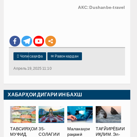
АКС: Dushanbe-travel

Чопи саҳифа
✉
Равон кардан
Апрель 19, 2025 11:10
ХАБАРҲОИ ДИГАРИ ИН БАХШ
Малакаҳои
ТАҒЙИРЁБИИ
ТАВСИЯҲОИ
35-
рақамӣ
ИҚЛИМ. Эл-
МУФИД.
СОЛАГИИ