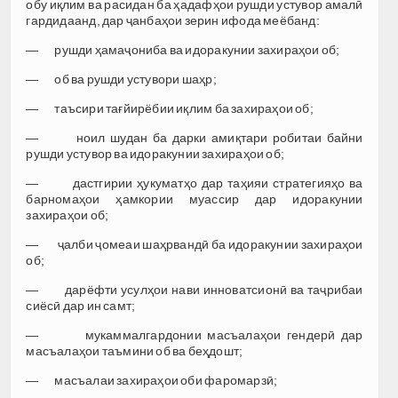
обу иқлим ва расидан ба ҳадафҳои рушди устувор амалӣ
гардидаанд, дар ҷанбаҳои зерин ифода меёбанд:
— рушди ҳамаҷониба ва идоракунии захираҳои об;
— об ва рушди устувори шаҳр;
— таъсири тағйирёбии иқлим ба захираҳои об;
— ноил шудан ба дарки амиқтари робитаи байни
рушди устувор ва идоракунии захираҳои об;
— дастгирии ҳукуматҳо дар таҳияи стратегияҳо ва
барномаҳои ҳамкории муассир дар идоракунии
захираҳои об;
— ҷалби ҷомеаи шаҳрвандӣ ба идоракунии захираҳои
об;
— дарёфти усулҳои нави инноватсионӣ ва таҷрибаи
сиёсӣ дар ин самт;
— мукаммалгардонии масъалаҳои гендерӣ дар
масъалаҳои таъмини об ва беҳдошт;
— масъалаи захираҳои оби фаромарзӣ;