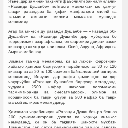
Яъне, дар заминаи тақвияти фаъолияти байналмилалии
«Раванди Душанбе» пойтахти мамлакати мо ҳамчун
шаҳри равандсоз ба ҳифзи манфиатҳои миллӣ ва
таъмини амнияти миллии мамлакат мусоидат
менамояд.
Агар ба миқёси ду раванди Душанбе — «Раванди оби
Душанбе» ва «Раванди Душанбе дар мубориза бо
терроризм» назар афканем, он фарогири доираи васеи
кишварҳо аз чор қитъаи олам- Осиё, Аврупо, Африқо ва
Амрико мебошад.
Зимнан таъкид менамоем, ки аз лиҳози фарогирии
ҳайатҳо ҳангоми баргузории чорабиниҳо аз 30 то 120
кишвар ва аз 30 то 100 созмони байналмилалӣ иштирок
менамоянд. Инчунин дар рафти ҳамоишҳое, ки дар
чаҳорчӯбаи «Раванди Душанбе» баргузор мегарданд,
ҳудудан 2500 нафар шахсони воломақоми
тасмимгиранда ва сиёсатмадорон, олимон ва
коршиносон ба таври ҳузурӣ ва 500 нафар ба таври
маҷозӣ иштирок менамуданд.
Ҳамзамон чорабиниҳои «Раванди Душанбе»-ро беш аз
200 рӯзноманигорони дохилӣ ва хориҷӣ инъикос
намудаанд, ки он ба тақвияти шинохти мусбати
Тоҷикистон дар сатҳи байналмилалӣ ҳамчун давлати