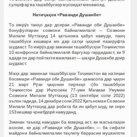
сулҳофар ва ташаббускор мусоидат менамояд.
Натиҷаҳои
«
Раванди Душанбе
»
То имрӯз танҳо дар доираи «Раванди оби Душанбе»
бонуфузтарин созмони байналмилалӣ – Созмони
Милали Муттаҳид 14 қатънома қабул намуда, панҷ
ташаббуси кишвари мо дар сатҳи ҷаҳонӣ пазируфта
шудааст. То имрӯз дар заминаи ташаббусҳои Тоҷикистон
10 конфронси байналмилалӣ баргузор гардидааст, ки 9
адади он дар пойтахти мамлакат — шаҳри Душанбе доир
шудааст.
Маҳз дар заминаи ташаббусҳои Тоҷикистон ва натиҷаи
босамари «Раванди оби Душанбе» ҳамасола дар ҷаҳон
21 март Рӯзи ҷаҳонии пиряхҳо -(бо ташаббуси
Тоҷикистон дар Иҷлосияи 77-уми Маҷмаи Умумии
Созмони Милали Муттаҳид (13 сентябри соли 2022)
эълон гадида, 14 декабри соли 2022 Қатъномаи Созмони
Милали Муттаҳид дар робита ба ин қабул шуд, ки онро
153 кишвар ҷонибдорӣ намуданд.
Зимнан таъкид намудан ба маврид аст, ки масъалаҳои
асосие, ки дар «Раванди оби Душанбе» — ба сифати
майдони байналмилалии таҳлилу баррасии мушкилоти