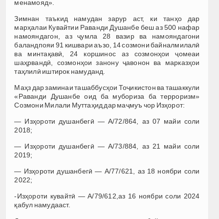
менамояд».
Зимнан таъкид намудан зарур аст, ки танҳо дар
марҳалаи Кувайтии Раванди Душанбе беш аз 500 нафар
намояндагон, аз ҷумла 28 вазир ва намояндагони
баландпояи 91 кишвари аъзо, 14 созмони байналмилалӣ
ва минтақавӣ, 24 коршинос аз созмонҳои ҷомеаи
шаҳрвандӣ, созмонҳои занону ҷавонон ва марказҳои
таҳлилӣ иштирок намуданд.
Маҳз дар заминаи ташаббусҳои Тоҷикистон ва ташаккули
«Раванди Душанбе оид ба мубориза ба терроризм»
Созмони Милали Муттаҳид дар маҷмуъ чор Изҳорот:
— Изҳороти душанбегӣ — A/72/864, аз 07 майи соли
2018;
— Изҳороти душанбегӣ — A/73/884, аз 21 майи соли
2019;
— Изҳороти душанбегӣ — A/77/621, аз 18 ноябри соли
2022;
-Изҳороти кувайтӣ — A/79/612,аз 16 ноябри соли 2024
қабул намудааст.