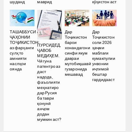
шуданд
маврид
кӯҳистон аст
ТАШАББУСИ
Дар
Дар
ҶАҲОНИИ
Тоҷикистон
Тоҷикистон
ТОҶИКИСТОН:
барои
соли 2026
ПУРСИДЕД,
аз фарҳанги
хонандагони
ҳаҷми
ҶАВОБ
сулҳ то
синфи якум
маблағи
МЕДИҲЕМ.
амнияти
давраи
кумакпулии
Чӣ гуна
наслҳои
мутобиқшавӣ
унвонии
патентро аз
оянда
гузаронида
иҷтимоӣ
даст
мешавад
бештар
надода,
гардидааст
фаъолияти
меҳнатиро
дар Русия
ба таври
қонунӣ
анҷом
додан
мумкин аст?