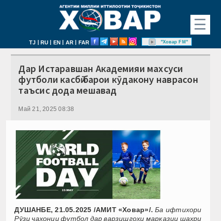
☰
|
|
|
|
"Ховар FM"
TJ
RU
EN
AR
FAR
Дар Истаравшан Академияи махсуси
футболи касбӣ барои кӯдакону наврасон
таъсис дода мешавад
Май 21, 2025 08:38
ДУШАНБЕ, 21.05.2025 /АМИТ «Ховар»/.
Ба ифтихори
Рӯзи ҷаҳонии футбол дар варзишгоҳи марказии шаҳри