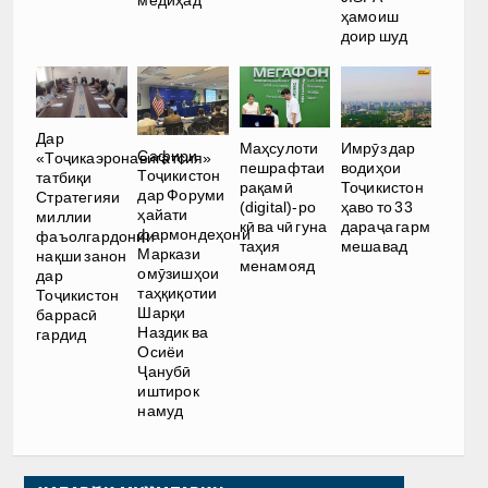
ҳамоиш
доир шуд
Дар
Имрӯз дар
Маҳсулоти
Сафири
«Тоҷикаэронавигатсия»
водиҳои
пешрафтаи
Тоҷикистон
татбиқи
Тоҷикистон
рақамӣ
дар Форуми
Стратегияи
ҳаво то 33
(digital)-ро
ҳайати
миллии
дараҷа гарм
кӣ ва чӣ гуна
фармондеҳони
фаъолгардонии
мешавад
таҳия
Маркази
нақши занон
менамояд
омӯзишҳои
дар
таҳқиқотии
Тоҷикистон
Шарқи
баррасӣ
Наздик ва
гардид
Осиёи
Ҷанубӣ
иштирок
намуд