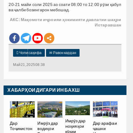
20-21 майи соли 2025 аз соати 08:00 то 12:00 рӯзи қабул
ва ҷалби бозингарон мебошад.
АКС: Мақомоти иҷроияи ҳокимияти давлатии шаҳри
Истаравшан

Чопи саҳифа
✉
Равон кардан
Май 21, 2025 08:38
ХАБАРҲОИ ДИГАРИ ИН БАХШ
Имрӯз дар
Дар
Имрӯз дар
Дар арафаи
ноҳияҳои
Тоҷикистон
водиҳои
ҷашни
кӯҳии