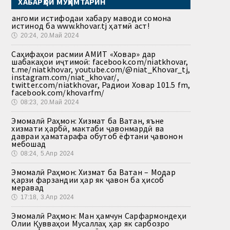
ХАБАРҲОИ МУҲИМТАРИН
Ҳангоми истифодаи хабару маводи сомона
истинод ба www.khovar.tj ҳатмӣ аст!
🕔
20:24, 20.Май 2024
Саҳифаҳои расмии АМИТ «Ховар» дар
шабакаҳои иҷтимоӣ: facebook.com/niatkhovar,
t.me/niatkhovar, youtube.com/@niat_Khovar_tj,
instagram.com/niat_khovar/,
twitter.com/niatkhovar, Радиои Ховар 101.5 fm,
facebook.com/khovarfm/
🕔
08:23, 20.Май 2024
Эмомалӣ Раҳмон: Хизмат ба Ватан, яъне
хизмати ҳарбӣ, мактаби ҷавонмардӣ ва
давраи ҳаматарафа обутоб ёфтани ҷавонон
мебошад
🕔
08:24, 5.Апр 2024
Эмомалӣ Раҳмон: Хизмат ба Ватан – Модар
қарзи фарзандии ҳар як ҷавон ба ҳисоб
меравад
🕔
17:18, 3.Апр 2024
Эмомалӣ Раҳмон: Ман ҳамчун Сарфармондеҳи
Олии Қувваҳои Мусаллаҳ ҳар як сарбозро