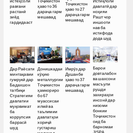
истеҳсоли
Тоҷикистон
Истиқлоли
Тоҷикистон
равғани
ҳаво то 36
давлатӣ дар
ҳаво то 27
растанӣ
дараҷа гарм
ноҳияи
дараҷа гарм
зиёд
мешавад
Рашт чор
мешавад
гардидааст
иншооти
нав ба
истифода
дода шуд
Барои
Дар Раёсати
Донишкадаи
Имрӯз дар
довталабон
минтақавии
кӯҳию
Душанбе
ва шахсони
гумрукӣ дар
металлургии
ҳаво то 37
масъули
Бадахшон
Тоҷикистон
дараҷа гарм
рушди
татбиқи
ҳамкориро
мешавад
захираҳои
Стратегияи
бо 67
инсонӣ дар
давлатии
муассисаи
низоми
муқовимат
илмӣ ва
бонкии
ба
таълимии
Тоҷикистон
коррупсия
давлатҳои
оид ба
баррасӣ
хориҷӣ
барномаи
шуд
густариш
JISPA
медиҳад