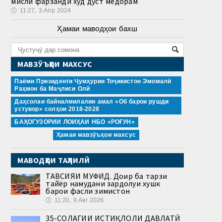
мисли фарзанди худ дӯст медорам
🕔
11:27, 3.Апр 2024
Ҳамаи маводҳои бахш
МАВЗӮЪҲОИ МАХСУС
Паёми Президенти Ҷумҳурии Тоҷикистон Эмомалӣ
Раҳмон ба Маҷлиси Олӣ
Даҳсолаи байналмилалии амал «Об барои рушди
устувор» солҳои 2018-2028
БАҲОГУЗОРИИ ЛОИҲАИ НБО «РОҒУН»
Ҳамаи мавзӯъҳои махсус
МАВОДҲОИ ТАҲЛИЛӢ
ТАВСИЯИ МУФИД. Доир ба тарзи
тайёр намудани зардолуи хушк
барои фасли зимистон
🕔
11:20, 9.Авг 2026
35-СОЛАГИИ ИСТИҚЛОЛИ ДАВЛАТӢ