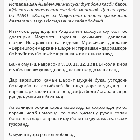
Истаравшан Академияи махсуси футболи касбӣ барои
кӯдакону наврасон таъсис дода мешавад. Дар ин хусус
ба АМИТ «Ховар» аз Мақомоти иҷроияи ҳокимияти
давлатии шаҳри Истаравшан хабар доданд.
Иттилооъ дод шуд, ки Академияи махсуси футбол
бо
дастгирии Мақомоти иҷроияи ҳокимияти давлатии
шаҳри Истаравшан ва иқдоми Муассисаи давлатии
«Варзишгоҳи марказии шаҳри Истаравшан» дар ҳамкорӣ
бо Клуби футболи «Истаравшан» имконпазир шуд.
Ба ин омӯзиш наврасони 9, 10, 11, 12, 13 ва 14-сола, ки ба
футбол шавқу ҳавас доранд, даъват карда мешаванд.
Дар варзишгоҳ ҳамаи шароит муҳайё буда, устодони
ботаҷриба ва соҳибкасб ба онҳо дарс медиҳанд, то
варзишгари касбӣ гашта, ояндаи футболи Истаравшанро
рушду нумӯи нав бахшанд.
Аз волидон хоҳиш карда мешавад, ки фарзандонро ба
варзиш ҷалб намоянд, то онҳо ҷисману руҳан солим
бошанд ва дар пешрафти футболи шаҳру мамлакат саҳм
гузоранд.
Омӯзиш пурра ройгон мебошад.