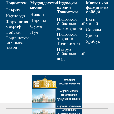
Тоҷикистон
Муқаддасоти
Иқдомҳои
Мавзеъҳои
миллӣ
ҷаҳонии
фарҳангию
Таърих
Тоҷикистон
сайёҳӣ
Нишон
Иқтисодӣ
Иқдомҳои
Боғи
Парчам
Фарҳанг ва
байналмилалӣ
миллӣ
маориф
Суруд
дар соҳаи об
Саразм
Сайёҳӣ
Пул
Иқдомҳои
Ҳисор
Тоҷикистон
ҷаҳонии
Ҳулбук
ва ҷомеаи
Тоҷикистон
ҷаҳон
Наврӯз
байналмилалӣ
шуд