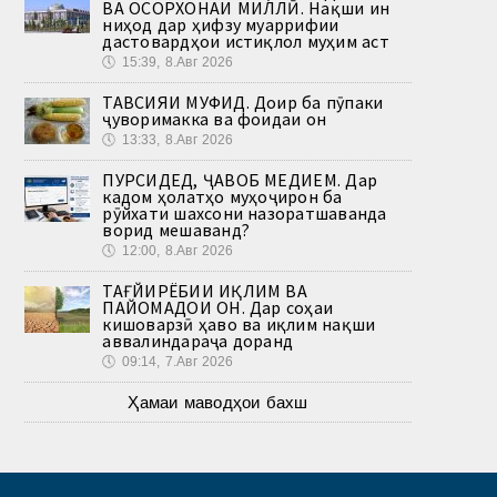
ВА ОСОРХОНАИ МИЛЛӢ. Нақши ин
ниҳод дар ҳифзу муаррифии
дастовардҳои истиқлол муҳим аст
🕔
15:39, 8.Авг 2026
ТАВСИЯИ МУФИД. Доир ба пӯпаки
ҷуворимакка ва фоидаи он
🕔
13:33, 8.Авг 2026
ПУРСИДЕД, ҶАВОБ МЕДИҲЕМ. Дар
кадом ҳолатҳо муҳоҷирон ба
рӯйхати шахсони назоратшаванда
ворид мешаванд?
🕔
12:00, 8.Авг 2026
ТАҒЙИРЁБИИ ИҚЛИМ ВА
ПАЙОМАДҲОИ ОН. Дар соҳаи
кишоварзӣ ҳаво ва иқлим нақши
аввалиндараҷа доранд
🕔
09:14, 7.Авг 2026
Ҳамаи маводҳои бахш