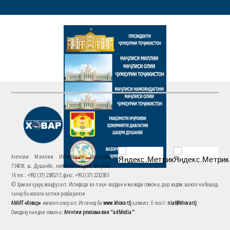
Агентии Миллии Иттилоотии Тоҷикистон
734018. ш. Душанбе, хиёбони Саъдии Шерозӣ,
16 тел.: +992 (37) 2385217, факс: +992 (37) 2232383
© Ҳамаи ҳуқуқ маҳфуз аст. Истифода ва паҳн кардани маводи сомона, дар кадом шакле набошад,
танҳо бо иҷозати хаттии роҳбарияти
АМИТ «Ховар»
имконпазир аст. Истинод ба
www.khovar.tj
ҳатмист. E-mail:
niat@khovar.tj
Омодакунандаи сомона:
Агентии рекламавии "adMedia"