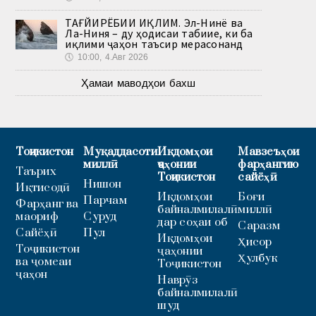
ТАҒЙИРЁБИИ ИҚЛИМ. Эл-Нинё ва
Ла-Ниня – ду ҳодисаи табиие, ки ба
иқлими ҷаҳон таъсир мерасонанд
🕔
10:00, 4.Авг 2026
Ҳамаи маводҳои бахш
Тоҷикистон
Муқаддасоти
Иқдомҳои
Мавзеъҳои
миллӣ
ҷаҳонии
фарҳангию
Таърих
Тоҷикистон
сайёҳӣ
Нишон
Иқтисодӣ
Иқдомҳои
Боғи
Парчам
Фарҳанг ва
байналмилалӣ
миллӣ
маориф
Суруд
дар соҳаи об
Саразм
Сайёҳӣ
Пул
Иқдомҳои
Ҳисор
Тоҷикистон
ҷаҳонии
Ҳулбук
ва ҷомеаи
Тоҷикистон
ҷаҳон
Наврӯз
байналмилалӣ
шуд