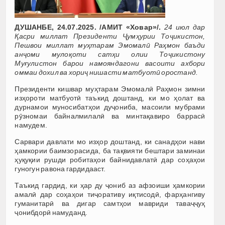
ДУШАНБЕ, 24.07.2025. /АМИТ «Ховар»/.
24 июл дар
Қасри миллат Президенти Ҷумҳурии Тоҷикистон,
Пешвои миллат муҳтарам Эмомалӣ Раҳмон баъди
анҷоми мулоқоти сатҳи олии Тоҷикистону
Муғулистон барои намояндагони васоити ахбори
оммаи дохил ва хориҷ нишасти матбуотӣ оростанд.
Президенти кишвар муҳтарам Эмомалӣ Раҳмон зимни
изҳороти матбуотӣ таъкид доштанд, ки мо ҳолат ва
дурнамои муносибатҳои дуҷониба, масоили мубрами
рӯзномаи байналмилалӣ ва минтақавиро баррасӣ
намудем.
Сарвари давлати мо изҳор доштанд, ки санадҳои нави
ҳамкории баимзорасида, ба тақвияти бештари заминаи
ҳуқуқии рушди робитаҳои байнидавлатӣ дар соҳаҳои
гуногун равона гардидааст.
Таъкид гардид, ки ҳар ду ҷониб аз афзоиши ҳамкории
амалӣ дар соҳаҳои тиҷоративу иқтисодӣ, фарҳангиву
гуманитарӣ ва дигар самтҳои мавриди таваҷҷуҳ
ҷонибдорӣ намуданд.