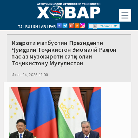
☰
|
|
|
|
"Ховар FM"
TJ
RU
EN
AR
FAR
Изҳороти матбуотии Президенти
Ҷумҳурии Тоҷикистон Эмомалӣ Раҳмон
пас аз музокироти сатҳи олии
Тоҷикистону Муғулистон
Июль 24, 2025 11:00