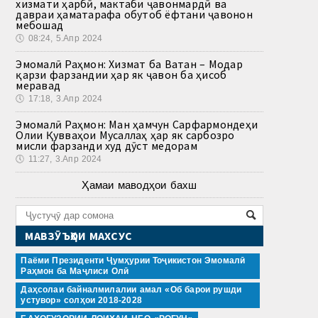
хизмати ҳарбӣ, мактаби ҷавонмардӣ ва
давраи ҳаматарафа обутоб ёфтани ҷавонон
мебошад
🕔
08:24, 5.Апр 2024
Эмомалӣ Раҳмон: Хизмат ба Ватан – Модар
қарзи фарзандии ҳар як ҷавон ба ҳисоб
меравад
🕔
17:18, 3.Апр 2024
Эмомалӣ Раҳмон: Ман ҳамчун Сарфармондеҳи
Олии Қувваҳои Мусаллаҳ ҳар як сарбозро
мисли фарзанди худ дӯст медорам
🕔
11:27, 3.Апр 2024
Ҳамаи маводҳои бахш
МАВЗӮЪҲОИ МАХСУС
Паёми Президенти Ҷумҳурии Тоҷикистон Эмомалӣ
Раҳмон ба Маҷлиси Олӣ
Даҳсолаи байналмилалии амал «Об барои рушди
устувор» солҳои 2018-2028