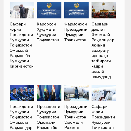
Сафари
Қарорҳои
Фармонҳои
Сарвари
кории
Ҳукумати
Президенти
давлат
Президенти
Ҷумҳурии
Ҷумҳурии
Эмомалӣ
Ҷумҳурии
Тоҷикистон
Тоҷикистон
Раҳмон дар
Тоҷикистон
якчанд
Эмомалӣ
вазорату
Раҳмон ба
идораҳо
Ҷумҳурии
тағйироти
Қирғизистон
кадрӣ
амалӣ
намуданд
Президенти
Президенти
Президенти
Сафари
Ҷумҳурии
Ҷумҳурии
Ҷумҳурии
кории
Тоҷикистон
Тоҷикистон
Тоҷикистон
Президенти
Эмомалӣ
Эмомалӣ
Эмомалӣ
Ҷумҳурии
Раҳмон дар
Раҳмон бо
Раҳмон
Тоҷикистон