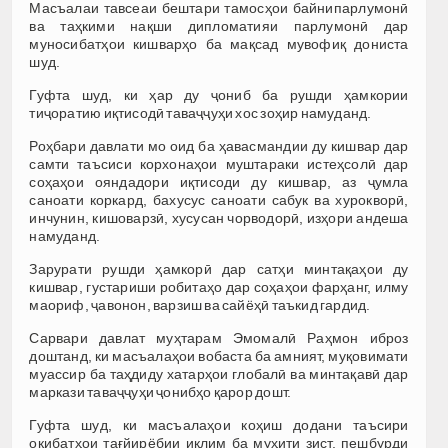
Масъалаи тавсеаи бештари тамосҳои байнипарлумонӣ
ва таҳкими нақши дипломатияи парлумонӣ дар
муносибатҳои кишварҳо ба мақсад мувофиқ дониста
шуд.
Гуфта шуд, ки ҳар ду ҷониб ба рушди ҳамкории
тиҷоратию иқтисодӣ таваҷҷуҳи хос зоҳир намуданд.
Роҳбари давлати мо оид ба ҳавасмандии ду кишвар дар
самти таъсиси корхонаҳои муштараки истеҳсолӣ дар
соҳаҳои ояндадори иқтисоди ду кишвар, аз ҷумла
саноати коркард, бахусус саноати сабук ва хурокворӣ,
инчунин, кишоварзӣ, хусусан чорводорӣ, изҳори андеша
намуданд.
Зарурати рушди ҳамкорӣ дар сатҳи минтақаҳои ду
кишвар, густариши робитаҳо дар соҳаҳои фарҳанг, илму
маориф, ҷавонон, варзиш ва сайёҳӣ таъкид гардид.
Сарвари давлат муҳтарам Эмомалӣ Раҳмон иброз
доштанд, ки масъалаҳои вобаста ба амният, муқовимати
муассир ба таҳдиду хатарҳои глобалӣ ва минтақавӣ дар
маркази таваҷҷуҳи ҷонибҳо қарор дошт.
Гуфта шуд, ки масъалаҳои коҳиш додани таъсири
оқибатҳои тағйирёбии иқлим ба муҳити зист, пешбурди