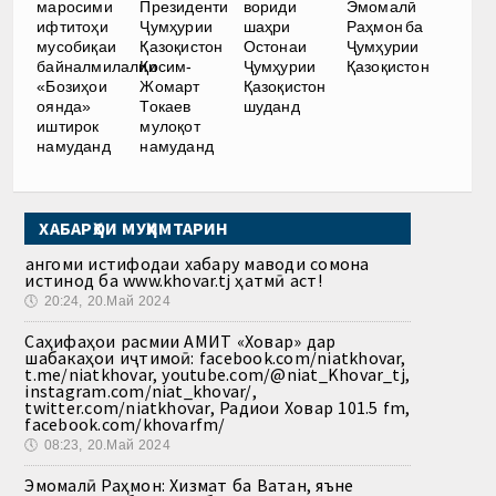
маросими
Президенти
вориди
Эмомалӣ
ифтитоҳи
Ҷумҳурии
шаҳри
Раҳмон ба
мусобиқаи
Қазоқистон
Остонаи
Ҷумҳурии
байналмилалии
Қосим-
Ҷумҳурии
Қазоқистон
«Бозиҳои
Жомарт
Қазоқистон
оянда»
Токаев
шуданд
иштирок
мулоқот
намуданд
намуданд
ХАБАРҲОИ МУҲИМТАРИН
Ҳангоми истифодаи хабару маводи сомона
истинод ба www.khovar.tj ҳатмӣ аст!
🕔
20:24, 20.Май 2024
Саҳифаҳои расмии АМИТ «Ховар» дар
шабакаҳои иҷтимоӣ: facebook.com/niatkhovar,
t.me/niatkhovar, youtube.com/@niat_Khovar_tj,
instagram.com/niat_khovar/,
twitter.com/niatkhovar, Радиои Ховар 101.5 fm,
facebook.com/khovarfm/
🕔
08:23, 20.Май 2024
Эмомалӣ Раҳмон: Хизмат ба Ватан, яъне