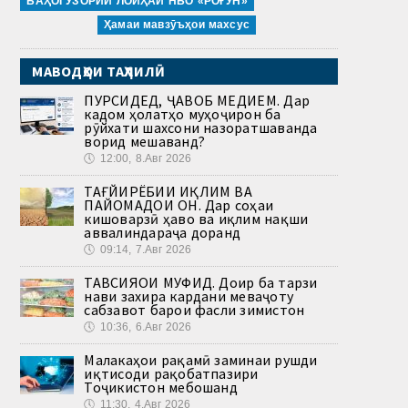
БАҲОГУЗОРИИ ЛОИҲАИ НБО «РОҒУН»
Ҳамаи мавзӯъҳои махсус
МАВОДҲОИ ТАҲЛИЛӢ
ПУРСИДЕД, ҶАВОБ МЕДИҲЕМ. Дар
кадом ҳолатҳо муҳоҷирон ба
рӯйхати шахсони назоратшаванда
ворид мешаванд?
🕔
12:00, 8.Авг 2026
ТАҒЙИРЁБИИ ИҚЛИМ ВА
ПАЙОМАДҲОИ ОН. Дар соҳаи
кишоварзӣ ҳаво ва иқлим нақши
аввалиндараҷа доранд
🕔
09:14, 7.Авг 2026
ТАВСИЯҲОИ МУФИД. Доир ба тарзи
нави захира кардани меваҷоту
сабзавот барои фасли зимистон
🕔
10:36, 6.Авг 2026
Малакаҳои рақамӣ заминаи рушди
иқтисоди рақобатпазири
Тоҷикистон мебошанд
🕔
11:30, 4.Авг 2026