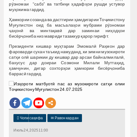
рӯзномаи “сабз” ва татбиқи ҳадафҳои рушди устувор
муҳокима гардид.
Ҳамкории созанда ва дастгирии ҳамдигарии Тоҷикистону
Муғулистон оид ба масъалаҳои мубрами рӯзномаи
ҷаҳонӣ ва минтақавӣ дар заминаи ниҳодҳои
бисёрҷониба низ мавриди тазаккур қарор гирифт.
Президенти кишвар муҳтарам Эмомалӣ Раҳмон дар
фароварди сухан таъкид намуданд, ки зимни музокироти
сатҳи олӣ шарикии ду кишвар дар арсаи байналмилалӣ,
бахусус дар доираи Созмони Милали Муттаҳид,
ҳамчунин, дигар сохторҳои ҳамкории бисёрҷониба
баррасӣ гардид.

Чопи саҳифа
✉
Равон кардан
Июль 24, 2025 11:00