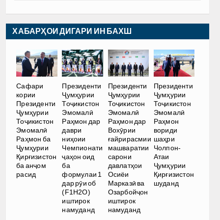
ХАБАРҲОИ ДИГАРИ ИН БАХШ
Сафари
Президенти
Президенти
Президенти
кории
Ҷумҳурии
Ҷумҳурии
Ҷумҳурии
Президенти
Тоҷикистон
Тоҷикистон
Тоҷикистон
Ҷумҳурии
Эмомалӣ
Эмомалӣ
Эмомалӣ
Тоҷикистон
Раҳмон дар
Раҳмон дар
Раҳмон
Эмомалӣ
даври
Вохӯрии
вориди
Раҳмон ба
ниҳоии
ғайрирасмии
шаҳри
Ҷумҳурии
Чемпионати
машваратии
Чолпон-
Қирғизистон
ҷаҳон оид
сарони
Атаи
ба анҷом
ба
давлатҳои
Ҷумҳурии
расид
формулаи 1
Осиёи
Қирғизистон
дар рӯи об
Марказӣ ва
шуданд
(F1H2O)
Озарбойҷон
иштирок
иштирок
намуданд
намуданд