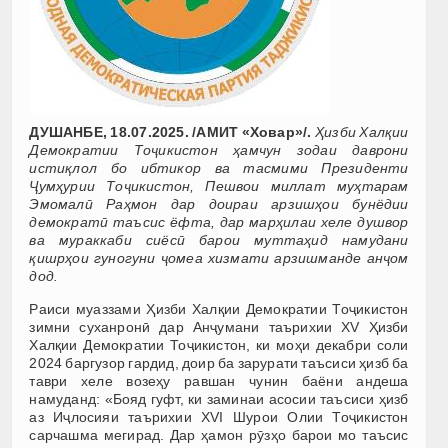
ДУШАНБЕ, 18.07.2025. /АМИТ «Ховар»/.
Ҳизби Халқии
Демократии Тоҷикистон ҳамчун зодаи даврони
истиқлол бо ибтикор ва тасмими Президенти
Ҷумҳурии Тоҷикистон, Пешвои миллат муҳтарам
Эмомалӣ Раҳмон дар доираи арзишҳои бунёдии
демократӣ таъсис ёфта, дар марҳилаи хеле душвор
ва мураккаби сиёсӣ барои муттаҳид намудани
қишрҳои гуногуни ҷомеа хизмати арзишманде анҷом
дод.
Раиси муаззами Ҳизби Халқии Демократии Тоҷикистон
зимни суханронӣ дар Анҷумани таърихии ХV Ҳизби
Халқии Демократии Тоҷикистон, ки моҳи декабри соли
2024 баргузор гардид, доир ба зарурати таъсиси ҳизб ба
таври хеле возеҳу равшан чунин баёни андеша
намуданд: «Бояд гуфт, ки заминаи асосии таъсиси ҳизб
аз Иҷлосияи таърихии XVI Шурои Олии Тоҷикистон
сарчашма мегирад. Дар ҳамон рӯзҳо барои мо таъсис