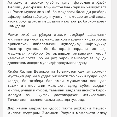
Аз замони таъсиси ҳизб то кунун фаъолияти Ҳизби
Халқии Демократии Тоҷикистон баёнгари ин ҳақиқат аст,
ки Раиси муаззами ҳизб бо маҳорати баланди роҳбарӣ
афкору ниёзи табақаҳои гуногуни ҷомеаро амалӣ сохта,
ягона роҳи дурусти пешравии мамлакатро барномарезӣ
намуданд.
Раиси ҳизб аз рӯзҳои аввали роҳбарӣ афзалияти
милливу иҷтимоӣ ва манфиатҳои мардуми кишварро аз
принсипҳои либерализми иқтисодиву нафъҷӯйиҳо
болотар гузошта, бо бартараф кардани монеаҳо
мафкураи ҳизбиро бо арзишҳои анъанавии миллӣ
ҳамоҳанг сохта, бо ин роҳ барои пешрафт ва рушди
давлат заминаҳои мусоид фароҳам оварданд.
Ҳизби Халқии Демократии Тоҷикистон ҳамчун созмони
мустақил дар ин муддат рисолати таърихии худро иҷро
карда, бо татбиқи барномаи мукаммали хеш дар
таъмини якпорчагии мамлакат, сулҳу субот, ваҳдати
миллӣ, рушди иқтисод, таъмини зиндагии шоиста барои
мардум ва ҳифзи дастовардҳои истиқлолияти
Тоҷикистон тавонист саҳми арзанда гузорад.
Дар ҳамон марҳалаи ҳассос таҳти роҳбарии Пешвои
миллат муҳтарам Эмомалӣ Раҳмон мамлакати азизу