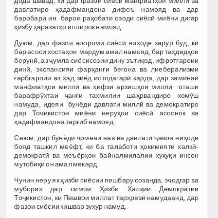
дода шавад, ки дар фазои сиёсӣ манфиатҳои миллӣ ва
давлатиро ҳадафмандона дифоъ намояд ва дар
баробари ин барои рақобати озоди сиёсӣ миёни дигар
ҳизбу ҳаракатҳо иштирок намояд.
Дуюм, дар фазои ноороми сиёсӣ ниҳоде зарур буд, ки
бар асоси хостаҳои мардум амал намояд, бар таҳдидҳои
берунӣ, аз ҷумла сиёсисозии дину эътиқод, ифротгароии
динӣ, экспансияи фарҳанги бегона ва лиеберализми
ғарбгароии аз ҳад зиёд истодагарӣ карда, дар заминаи
манфиатҳои миллӣ ва ҳифзи арзишҳои миллӣ оташи
барафрӯхтаи ҷанги таҳмилии шаҳрвандиро хомӯш
намуда, идеяи бунёди давлати миллӣ ва демократиро
дар Тоҷикистон миёни неруҳои сиёсӣ асоснок ва
ҳадафмандона тарғиб намояд.
Сеюм, дар бунёди ҷомеаи нав ва давлати ҷавон ниҳоде
бояд ташкил меёфт, ки ба талаботи ҳокимияти халқӣ-
демократӣ ва меъёрҳои байналмилалии ҳуқуқи инсон
мутобиқи он амал мекард.
Чунин неру як ҳизби сиёсии пешбару созанда, эҷодгар ва
мубориз дар симои Ҳизби Халқии Демократии
Тоҷикистон, ки Пешвои миллат тарҳрезӣ намудаанд, дар
фазои сиёсии кишвар зуҳур намуд.