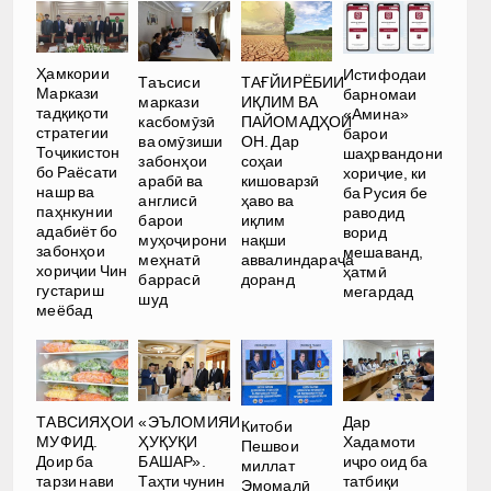
Ҳамкории
Истифодаи
Таъсиси
ТАҒЙИРЁБИИ
Маркази
барномаи
маркази
ИҚЛИМ ВА
тадқиқоти
«Амина»
касбомӯзӣ
ПАЙОМАДҲОИ
стратегии
барои
ва омӯзиши
ОН. Дар
Тоҷикистон
шаҳрвандони
забонҳои
соҳаи
бо Раёсати
хориҷие, ки
арабӣ ва
кишоварзӣ
нашр ва
ба Русия бе
англисӣ
ҳаво ва
паҳнкунии
раводид
барои
иқлим
адабиёт бо
ворид
муҳоҷирони
нақши
забонҳои
мешаванд,
меҳнатӣ
аввалиндараҷа
хориҷии Чин
ҳатмӣ
баррасӣ
доранд
густариш
мегардад
шуд
меёбад
Дар
ТАВСИЯҲОИ
«ЭЪЛОМИЯИ
Китоби
Хадамоти
МУФИД.
ҲУҚУҚИ
Пешвои
иҷро оид ба
Доир ба
БАШАР».
миллат
татбиқи
тарзи нави
Таҳти чунин
Эмомалӣ