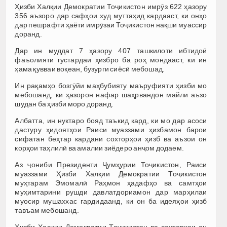
Ҳизби Халқии Демократии Тоҷикистон имрӯз 622 ҳазору
356 аъзоро дар сафҳои худ муттаҳид кардааст, ки онҳо
дар пешрафти ҳаёти имрӯзаи Тоҷикистон нақши муассир
доранд.
Дар ин муддат 7 ҳазору 407 ташкилоти ибтидоӣ
фаъолияти густардаи ҳизбро ба роҳ мондааст, ки ин
ҳама қувваи воқеан, бузурги сиёсӣ мебошад.
Ин рақамҳо бозгӯйи маҳбубияту маъруфияти ҳизби мо
мебошанд, ки ҳазорон нафар шаҳрвандон майли аъзо
шудан ба ҳизби моро доранд.
Албатта, ин нуктаро бояд таъкид кард, ки мо дар асоси
дастуру ҳидоятҳои Раиси муаззами ҳизбамон барои
сифатан беҳтар кардани сохторҳои ҳизб ва аъзои он
корҳои таҳлилӣ ва амалии зиёдеро анҷом додаем.
Аз ҷониби Президенти Ҷумҳурии Тоҷикистон, Раиси
муаззами Ҳизби Халқии Демократии Тоҷикистон
муҳтарам Эмомалӣ Раҳмон ҳадафҳо ва самтҳои
муҳимтарини рушди давлатдориамон дар марҳилаи
муосир мушаххас гардидаанд, ки он ба идеяҳои ҳизб
тавъам мебошанд.
Ҳизби Халқии Демократии Тоҷикистон ва сохторҳои он