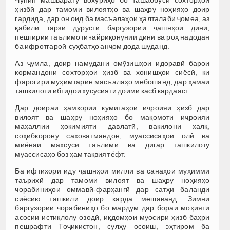
ҳизбӣ дар тамоми вилоятҳо ва шаҳру ноҳияҳо доир
гардида, дар он оид ба масъалаҳои ҳалталаби ҷомеа, аз
қабили тарзи дурусти баргузории ҷашнҳои динӣ,
пешгирии таълимоти ғайриқонунии динӣ ва роҳ надодан
ба ифротгароӣ суҳбатҳо анҷом дода шуданд.
Аз ҷумла, доир намудани омӯзишҳои идоравӣ барои
кормандони сохторҳои ҳизб ва хонишҳои сиёсӣ, ки
фарогири муҳимтарин масъалаҳо мебошанд, дар ҳамаи
ташкилоти ибтидоӣ хусусияти доимӣ касб кардааст.
Дар доираи ҳамкории кумитаҳои иҷроияи ҳизб дар
вилоят ва шаҳру ноҳияҳо бо мақомоти иҷроияи
маҳаллии ҳокимияти давлатӣ, вакилони халқ,
соҳибкорону саховатмандон, муассисаҳои олӣ ва
миёнаи махсуси таълимӣ ва дигар ташкилоту
муассисаҳо боз ҳам тақвият ёфт.
Ба ифтихори иду ҷашнҳои миллӣ ва санаҳои муҳимми
таърихӣ дар тамоми вилоят ва шаҳру ноҳияҳо
чорабиниҳои оммавӣ-фарҳангӣ дар сатҳи баланди
сиёсию ташкилӣ доир карда мешаванд. Зимни
баргузории чорабиниҳо бо мардум дар бораи моҳияти
асосии истиқлолу озодӣ, иқдомҳои муосири ҳизб баҳри
пешрафти Тоҷикистон, сулҳу осоиш, эҳтиром ба