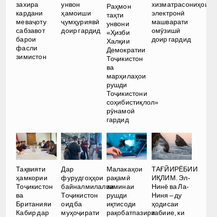
хизматрасониҳои
захира
унвон
Раҳмон
электронӣ
кардани
ҳамоиши
таҳти
машварати
меваҷоту
ҷумҳуриявӣ
унвони
омӯзишӣ
сабзавот
доир гардид
«Ҳизби
доир гардид
барои
Халқии
фасли
Демократии
зимистон
Тоҷикистон
ва
марҳилаҳои
рушди
Тоҷикистони
соҳибистиқлол»
рӯнамоӣ
гардид
Малакаҳои
ТАҒЙИРЁБИИ
Тақвияти
Дар
рақамӣ
ИҚЛИМ. Эл-
ҳамкории
фурудгоҳҳои
заминаи
Нинё ва Ла-
Тоҷикистон
байналмилалии
рушди
Ниня – ду
ва
Тоҷикистон
иқтисоди
ҳодисаи
Британияи
оид ба
рақобатпазири
табиие, ки
Кабир дар
муҳоҷирати