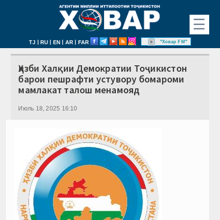
☰
|
|
|
|
"Ховар FM"
TJ
RU
EN
AR
FAR
Ҳизби Халқии Демократии Тоҷикистон
барои пешрафти устувору бомароми
мамлакат талош менамояд
Июль 18, 2025 16:10