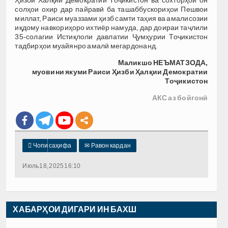
солҳои охир дар пайравӣ ба ташаббускориҳои Пешвои
миллат, Раиси муаззами ҳизб самти таҳия ва амалисозии
иқдому навкориҳоро ихтиёр намуда, дар доираи таҷлили
35-солагии Истиқлоли давлатии Ҷумҳурии Тоҷикистон
тадбирҳои муайянро амалӣ мегардонанд.
Маликшо НЕЪМАТЗОДА,
муовини якуми Раиси
Ҳизби Ҳалқии Демократии
Тоҷикистон
АКС аз бойгонӣ

Чопи саҳифа
✉
Равон кардан
Июль 18, 2025 16:10
ХАБАРҲОИ ДИГАРИ ИН БАХШ