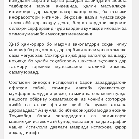
намудани шароити кор ва расидан ба зиндагии шоиста
тадбирҳои зарурӣ андешида, ҳалли масъалаҳои
иҷтимоиро дар мадди назар қарор дода, ба таъсиси
инфрасохтори иҷтимоӣ, беҳсозии вазъи муассисаҳои
томактабӣ дар шаҳру деҳот, беҳтар кардани шароити
оилаҳои серфарзанд, ҷудо кардани кумакҳои иловагӣ ба
ятимону маъюбон мусоидат менамоянд.
Ҳизб ҳамкориро бо мақоми ваколатдори соҳаи илму
маориф ба роҳ монда, дар тарбияи насли ҷавон ҳамеша
саҳм мегузорад. Сохторҳои ҳизб дар вилоятҳо ва шаҳру
ноҳияҳо бо ҷалби соҳибкорону шахсони эҳсонкор дар
таъмиру тармими муассисаҳои таълимӣ ҳамеша
саҳмгузоранд.
Сохтмони биноҳои истиқоматӣ барои зарардидагони
офатҳои табиӣ, таъмири мактабу кӯдакистонҳо,
мумфарш намудани роҳҳо, таъмир ва сохтмони пулҳо,
иншооти обёриву хизматрасонӣ аз ҷониби сохторҳои
ҳизбӣ ва аъзои фаъоли ҳизб ба ҳукми анъана
даромадааст. Аз ҷумла, бо ибтикори ҳизби мо дар ноҳияи
Тоҷикобод барои зарардидагон аз заминларза
манзилҳои истиқоматӣ бунёд мешаванд, ки дар арафаи
ҷашни Истиқлоли давлатӣ мавриди истифода қарор
хоҳанд гирифт.