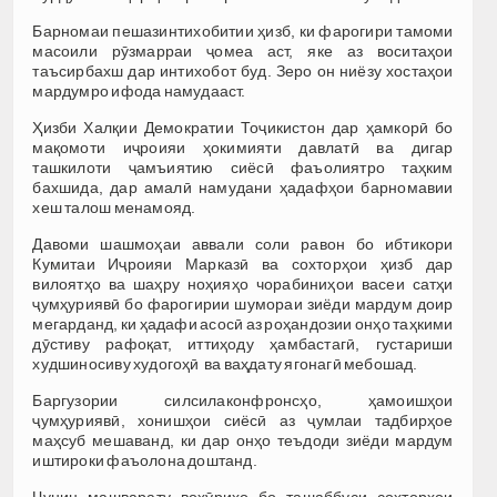
Барномаи пешазинтихобитии ҳизб, ки фарогири тамоми
масоили рӯзмарраи ҷомеа аст, яке аз воситаҳои
таъсирбахш дар интихобот буд. Зеро он ниёзу хостаҳои
мардумро ифода намудааст.
Ҳизби Халқии Демократии Тоҷикистон дар ҳамкорӣ бо
мақомоти иҷроияи ҳокимияти давлатӣ ва дигар
ташкилоти ҷамъиятию сиёсӣ фаъолиятро таҳким
бахшида, дар амалӣ намудани ҳадафҳои барномавии
хеш талош менамояд.
Давоми шашмоҳаи аввали соли равон бо ибтикори
Кумитаи Иҷроияи Марказӣ ва сохторҳои ҳизб дар
вилоятҳо ва шаҳру ноҳияҳо чорабиниҳои васеи сатҳи
ҷумҳуриявӣ бо фарогирии шумораи зиёди мардум доир
мегарданд, ки ҳадафи асосӣ аз роҳандозии онҳо таҳкими
дӯстиву рафоқат, иттиҳоду ҳамбастагӣ, густариши
худшиносиву худогоҳӣ ва ваҳдату ягонагӣ мебошад.
Баргузории силсилаконфронсҳо, ҳамоишҳои
ҷумҳуриявӣ, хонишҳои сиёсӣ аз ҷумлаи тадбирҳое
маҳсуб мешаванд, ки дар онҳо теъдоди зиёди мардум
иштироки фаъолона доштанд.
Чунин машварату вохӯриҳо бо ташаббуси сохторҳои