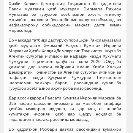
Ҳизби Халқии Демократии Тоҷикистон бо ҳидоятҳои
Раиси муаззами ҳизб муҳтарам Эмомалӣ Раҳмон
мунтазам ба гурӯҳҳои осебпазири аҳолӣ, ятимону
маъюбон, шахсони бесаробонмондаву эҳтиёҷманд ва
нафақахӯрону собиқадорони меҳнат дасти кумак
мерасонад.
Бо мақсади татбиқи дастуру супоришҳои Раиси муаззами
ҳизб муҳтарам Эмомалӣ Раҳмон Кумитаи Иҷроияи
Марказии Ҳизби Халқии Демократии Тоҷикистон якҷоя бо
Агентии суғуртаи иҷтимоӣ ва нафақаи назди Ҳукумати
Ҷумҳурии Тоҷикистон ҳанӯз аз соли 2020 «Оид ба
ҳамкорӣ дар корҳои хайриявӣ миёни Ҳизби Халқии
Демократии Тоҷикистон ва Агентии суғуртаи иҷтимоӣ ва
нафақаи назди Ҳукумати Ҷумҳурии Тоҷикистон»
шартномаи ҳамкорӣ барои расонидани кумак ба
гурӯҳҳои осебпазири аҳолиро ба имзо расонид.
Дар асоси қарори Раёсати Кумитаи Иҷроияи Марказӣ ба
335 нафар шахсони ниёзманд ва маъюбон «нафақи
ҳизбӣ» муқаррар шудааст, ки ҳар моҳ аз ҷониби
кумитаҳои иҷроияи ҳизб дар шаҳру ноҳияҳо ба
гирандагони нафақа расонида мешавад.
Бо ҳидоятҳои Роҳбари давлат расонидани кумакҳои