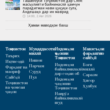
Ташаббуси Тоҷикистон дар СММ:
масъулияти байнинаслӣ ҳамчун
парадигмаи нави ҳуқуқи сулҳ.
Андешаҳо дар ин маврид
🕔
14:00, 2.Авг 2026
Ҳамаи маводҳои бахш
Тоҷикистон
Муқаддасоти
Иқдомҳои
Мавзеъҳои
миллӣ
ҷаҳонии
фарҳангию
Таърих
Тоҷикистон
сайёҳӣ
Нишон
Иқтисодӣ
Иқдомҳои
Боғи
Парчам
Фарҳанг ва
байналмилалӣ
миллӣ
маориф
Суруд
дар соҳаи об
Саразм
Сайёҳӣ
Пул
Иқдомҳои
Ҳисор
Тоҷикистон
ҷаҳонии
Ҳулбук
ва ҷомеаи
Тоҷикистон
ҷаҳон
Наврӯз
байналмилалӣ
шуд