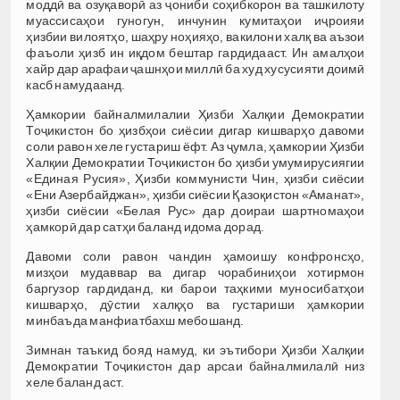
моддӣ ва озуқаворӣ аз ҷониби соҳибкорон ва ташкилоту
муассисаҳои гуногун, инчунин кумитаҳои иҷроияи
ҳизбии вилоятҳо, шаҳру ноҳияҳо, вакилони халқ ва аъзои
фаъоли ҳизб ин иқдом бештар гардидааст. Ин амалҳои
хайр дар арафаи ҷашнҳои миллӣ ба худ хусусияти доимӣ
касб намудаанд.
Ҳамкории байналмилалии Ҳизби Халқии Демократии
Тоҷикистон бо ҳизбҳои сиёсии дигар кишварҳо давоми
соли равон хеле густариш ёфт. Аз ҷумла, ҳамкории Ҳизби
Халқии Демократии Тоҷикистон бо ҳизби умумирусиягии
«Единая Русия», Ҳизби коммунисти Чин, ҳизби сиёсии
«Ени Азербайджан», ҳизби сиёсии Қазоқистон «Аманат»,
ҳизби сиёсии «Белая Рус» дар доираи шартномаҳои
ҳамкорӣ дар сатҳи баланд идома дорад.
Давоми соли равон чандин ҳамоишу конфронсҳо,
мизҳои мудаввар ва дигар чорабиниҳои хотирмон
баргузор гардиданд, ки барои таҳкими муносибатҳои
кишварҳо, дӯстии халқҳо ва густариши ҳамкории
минбаъда манфиатбахш мебошанд.
Зимнан таъкид бояд намуд, ки эътибори Ҳизби Халқии
Демократии Тоҷикистон дар арсаи байналмилалӣ низ
хеле баланд аст.