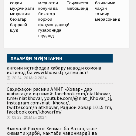
Тоҷикистон
ба иқлими
соҳаи
меҳнатии
мебошанд
ҷаҳон
муҳоҷирати
қонунӣ ва
таъсир
меҳнатии
бехатар
мерасонанд
бехатар
корҳои
баррасӣ
фаҳмондадиҳӣ
шуд
гузаронида
шуданд
ХАБАРҲОИ МУҲИМТАРИН
Ҳангоми истифодаи хабару маводи сомона
истинод ба www.khovar.tj ҳатмӣ аст!
🕔
20:24, 20.Май 2024
Саҳифаҳои расмии АМИТ «Ховар» дар
шабакаҳои иҷтимоӣ: facebook.com/niatkhovar,
t.me/niatkhovar, youtube.com/@niat_Khovar_tj,
instagram.com/niat_khovar/,
twitter.com/niatkhovar, Радиои Ховар 101.5 fm,
facebook.com/khovarfm/
🕔
08:23, 20.Май 2024
Эмомалӣ Раҳмон: Хизмат ба Ватан, яъне
хизмати ҳарбӣ, мактаби ҷавонмардӣ ва