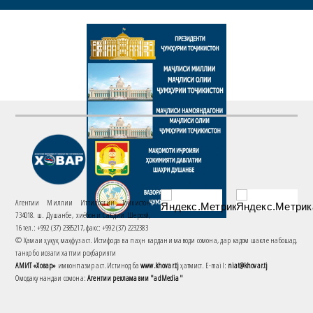
Агентии Миллии Иттилоотии Тоҷикистон
734018. ш. Душанбе, хиёбони Саъдии Шерозӣ,
16 тел.: +992 (37) 2385217, факс: +992 (37) 2232383
© Ҳамаи ҳуқуқ маҳфуз аст. Истифода ва паҳн кардани маводи сомона, дар кадом шакле набошад,
танҳо бо иҷозати хаттии роҳбарияти
АМИТ «Ховар»
имконпазир аст. Истинод ба
www.khovar.tj
ҳатмист. E-mail:
niat@khovar.tj
Омодакунандаи сомона:
Агентии рекламавии "adMedia"