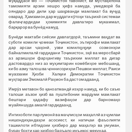
муқаддаси мо — Тоҷикистон тавонист, ки мустақилона
тамомияти арзии хешро ҳифз намуда, умедворӣ ба
ояндаро дар дили ҳар шаҳрванди мамлакат ба вуҷуд
оварад. Ҳамзамон дар муддати кӯтоҳи таърихӣ системаи
фалаҷгардидаи ҳокимияти давлатиро мукаммал,
барқарор ва бунёд намуд.
Бунёди мактаби сиёсии давлатдорӣ, таъмини ваҳдат ва
суботи комили ҷомеаи Тоҷикистон, эътирофи мамлакат
дар арсаи ҷаҳонӣ, узви комилҳуқуқи созмонҳои
байналмилалӣ гардидани Тоҷикистон, эҳё ва меросбарӣ
аз арзишҳои фарҳангиву таърихии миллат ва дигар
дастовардҳо низ аз муҳимтарин комёбиҳое мебошанд,
ки бо азму талош ва ҷоннисориҳои Пешвои миллат, Раиси
муаззами Ҳизби Халқии Демократии Тоҷикистон
муҳтарам Эмомалӣ Раҳмон ба даст омадаанд.
Имрӯз метавон бо қаноатмандӣ изҳор намуд, ки бо саъю
талоши аъзои ҳизб ва пуштибонии мардуми мамлакат
бештари ҳадафу вазифаҳои дар барномаҳо
муайяншуда амалӣ гардидаанд.
Интихоботи парлумонӣ ва маҷлисҳои маҳаллӣ аз ҷумлаи
нишондиҳандаҳои асосиест, ки натиҷаи фаъолияти
ташкилоти ибтидоии ҳизбиро дар маҳалҳо ва умуман,
бурду бохти ҳар ҳизбро баръало инъикос мекунад.