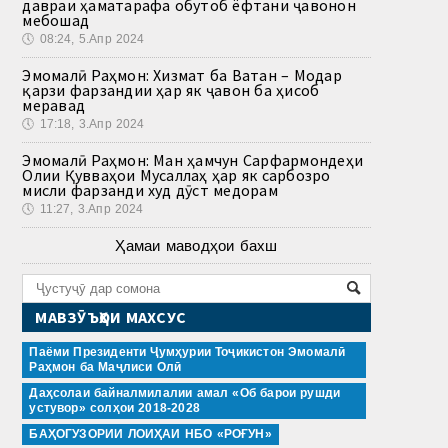
давраи ҳаматарафа обутоб ёфтани ҷавонон
мебошад
🕔
08:24, 5.Апр 2024
Эмомалӣ Раҳмон: Хизмат ба Ватан – Модар
қарзи фарзандии ҳар як ҷавон ба ҳисоб
меравад
🕔
17:18, 3.Апр 2024
Эмомалӣ Раҳмон: Ман ҳамчун Сарфармондеҳи
Олии Қувваҳои Мусаллаҳ ҳар як сарбозро
мисли фарзанди худ дӯст медорам
🕔
11:27, 3.Апр 2024
Ҳамаи маводҳои бахш
МАВЗӮЪҲОИ МАХСУС
Паёми Президенти Ҷумҳурии Тоҷикистон Эмомалӣ
Раҳмон ба Маҷлиси Олӣ
Даҳсолаи байналмилалии амал «Об барои рушди
устувор» солҳои 2018-2028
БАҲОГУЗОРИИ ЛОИҲАИ НБО «РОҒУН»