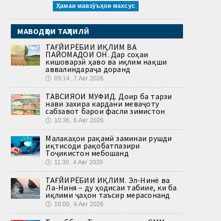
Ҳамаи мавзӯъҳои махсус
МАВОДҲОИ ТАҲЛИЛӢ
ТАҒЙИРЁБИИ ИҚЛИМ ВА
ПАЙОМАДҲОИ ОН. Дар соҳаи
кишоварзӣ ҳаво ва иқлим нақши
аввалиндараҷа доранд
🕔
09:14, 7.Авг 2026
ТАВСИЯҲОИ МУФИД. Доир ба тарзи
нави захира кардани меваҷоту
сабзавот барои фасли зимистон
🕔
10:36, 6.Авг 2026
Малакаҳои рақамӣ заминаи рушди
иқтисоди рақобатпазири
Тоҷикистон мебошанд
🕔
11:30, 4.Авг 2026
ТАҒЙИРЁБИИ ИҚЛИМ. Эл-Нинё ва
Ла-Ниня – ду ҳодисаи табиие, ки ба
иқлими ҷаҳон таъсир мерасонанд
🕔
10:00, 4.Авг 2026