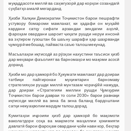
муқаддасоти миллӣ ва саҳмгузорӣ дар корҳои созандагӣ
суҳбатҳо амалӣ мегарданд.
Ҳизби Халқии Демократии Тоҷикистон барои пешрафти
устувору бомароми мамлакат, ки ҳадафи он муҳайё
кардани сатҳу сифати арзандаи зиндагии аҳолӣ,
фароҳам овардани шароит ҷиҳати рушди неруи инсонӣ
ва эҳтиром гузоштан ба шаъну шарафи ҳар шаҳрванди
ҷумҳурӣ мебошад, пайваста саъю талош мекунад.
Масъалаҳои иқтисодӣ аз рӯзҳои нахустини таъсиси ҳизб
дар меҳвари фаъолият ва барномаҳои мо мақоми асосӣ
доранд.
Ҳизби мо дар ҳамкорӣ бо Ҳукумати мамлакат дар доираи
татбиқи пайгиронаи муҳимтарин барномаву
стратегияҳои рушди миллӣ мунтазам чораҷӯйӣ намуда,
дар доираи «Стратегияи миллии рушди Ҷумҳурии
Тоҷикистон барои давраи то соли 2030» барои равнақи
иқтисоди миллӣ ва зина ба зина баланд бардоштани
сатҳи некуаҳволии мардум талош дорад.
Кумитаҳои иҷроияи ҳизб дар ҳамкорӣ бо мақомоти
ваколатдори соҳа ва мақомоти маҳаллии ҳокимияти
давлатӣ барои фароҳам овардани ҷойи нави кор, беҳтар