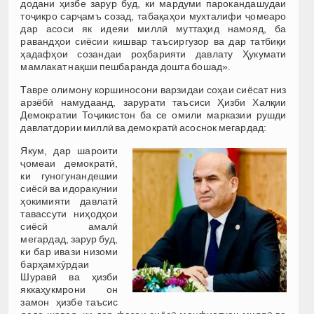
додани ҳизбе зарур буд, ки мардуми парокандашудаи
тоҷикро сарҷамъ созад, табақаҳои мухталифи ҷомеаро
дар асоси як идеяи миллӣ муттаҳид намояд, ба
равандҳои сиёсии кишвар таъсиргузор ва дар татбиқи
ҳадафҳои созандаи роҳбарияти давлату Ҳукумати
мамлакат нақши пешбаранда дошта бошад».
Тавре олимону коршиносони варзидаи соҳаи сиёсат низ
арзёбӣ намудаанд, зарурати таъсиси Ҳизби Халқии
Демократии Тоҷикистон ба се омили марказии рушди
давлатдории миллӣ ва демократӣ асоснок мегардад:
Якум, дар шароити
ҷомеаи демократӣ,
ки гуногунандешии
сиёсӣ ва идоракунии
ҳокимияти давлатӣ
тавассути ниҳодҳои
сиёсӣ амалӣ
мегардад, зарур буд,
ки бар ивази низоми
барҳамхӯрдаи
Шуравӣ ва ҳизби
яккаҳукмрони он
замон ҳизбе таъсис