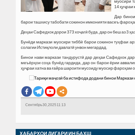
муосири т
14 ҳуҷраи 
Дар бинои
барои ташхису табобати сокинон имконияти васеъ фароҳа
Деҳаи Сафедхок дорои 373 хоҷагӣ буда, дар он беш аз 3 ҳа
Бунёди маркази муосири тиббӣ барои сокинон туҳфаи а
солагии Истиқлоли давлатӣ унвон мегардад.
Бинои нави маркази тандурустӣ дар деҳаи Сафедхок дар 
меъёрҳои соҳа бунёд гардида, дар он барои ёрии аввали
ҳуҷраи хатна ва ғайра шароити мусоиду муосир фароҳам о
Сентябрь 30, 2025 11:13
ХАБАРҲОИ ДИГАРИ ИН БАХШ