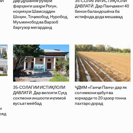
ЛИ
Дар Душанбе рӯзҳои
35-СОЛАГИИ ИСТИҚЛОЛИ
фарҳанги шаҳри Роғун,
ДАВЛАТӢ. Дар Панҷакент 40
ноҳияҳои Шамсиддин
бинои баландошёна ба
Шоҳин, Тоҷикобод, Нуробод,
истифода дода мешавад
Муъминобод ва Варзоб
баргузор мегарданд
35-СОЛАГИИ ИСТИҚЛОЛИ
ҶДММ «Ганҷи Панҷ» дар як
ДАВЛАТӢ. Дар вилояти Суғд
сол имкони қабул ва
сохтмони иншооти иҷтимоӣ
коркарди то 20 ҳазор тонна
вусъат меёбад
пахтаро дорад
и
ояд