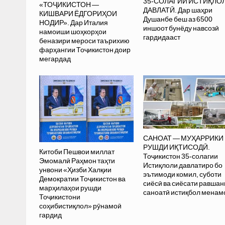
35-СОЛАГИИ ИСТИҚЛО
«ТОҶИКИСТОН —
ДАВЛАТӢ. Дар шаҳри
КИШВАРИ ЁДГОРИҲОИ
Душанбе беш аз 6500
НОДИР». Дар Италия
иншоот бунёду навсозӣ
намоиши шоҳкорҳои
гардидааст
беназири мероси таърихию
фарҳангии Тоҷикистон доир
мегардад
САНОАТ — МУҲАРРИКИ
РУШДИ ИҚТИСОДӢ.
Китоби Пешвои миллат
Тоҷикистон 35-солагии
Эмомалӣ Раҳмон таҳти
Истиқлоли давлатиро бо
унвони «Ҳизби Халқии
эътимоди комил, суботи
Демократии Тоҷикистон ва
сиёсӣ ва сиёсати равшан
марҳилаҳои рушди
саноатӣ истиқбол менам
Тоҷикистони
соҳибистиқлол» рӯнамоӣ
гардид