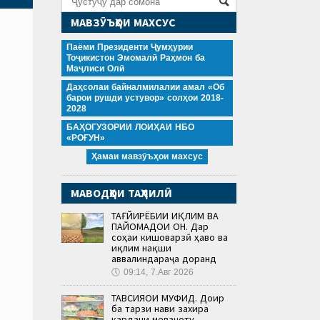
МАВЗӮЪҲОИ МАХСУС
Паёми Президенти Ҷумҳурии
Тоҷикистон Эмомалӣ Раҳмон ба
Маҷлиси Олӣ
Даҳсолаи байналмилалии амал «Об
барои рушди устувор» солҳои 2018-
2028
БАҲОГУЗОРИИ ЛОИҲАИ НБО
«РОҒУН»
Ҳамаи мавзӯъҳои махсус
МАВОДҲОИ ТАҲЛИЛӢ
ТАҒЙИРЁБИИ ИҚЛИМ ВА
ПАЙОМАДҲОИ ОН. Дар
соҳаи кишоварзӣ ҳаво ва
иқлим нақши
аввалиндараҷа доранд
🕔
09:14, 7.Авг 2026
ТАВСИЯҲОИ МУФИД. Доир
ба тарзи нави захира
кардани меваҷоту