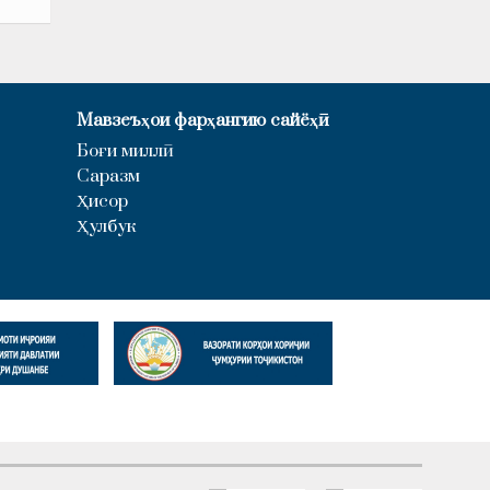
Мавзеъҳои фарҳангию сайёҳӣ
Боғи миллӣ
Саразм
Ҳисор
Ҳулбук