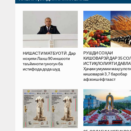
РУШДИ СОҲАИ
НИШАСТИ МАТБУОТӢ. Дар
КИШОВАРЗӢ ДАР 35 СО
ноҳияи Лахш 90 иншооти
ИСТИҚЛОЛИЯТИ ДАВЛА
таъйиноти гуногун ба
Ҳаҷми умумии маҳсулот
истифода дода шуд
кишоварзӣ 3,7 баробар
афзоиш ёфтааст