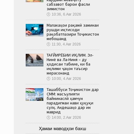
сабзавот барои фасли
зимистон
🕔
10:36, 6.Авг 2026
Малакаҳои рақамӣ заминаи
рушди иқтисоди
рақобатпазири Тоҷикистон
мебошанд
🕔
11:30, 4.Авг 2026
ТАҒЙИРЁБИИ ИҚЛИМ. Эл-
Нинё ва Ла-Ниня – ду
ҳодисаи табиие, ки ба
иқлими ҷаҳон таъсир
мерасонанд
🕔
10:00, 4.Авг 2026
Ташаббуси Тоҷикистон дар
СММ: масъулияти
байнинаслӣ ҳамчун
парадигмаи нави ҳуқуқи
сулҳ. Андешаҳо дар ин
маврид
🕔
14:00, 2.Авг 2026
Ҳамаи маводҳои бахш