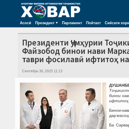
Асосӣ
Президент
Парламент
Пойтахт
Сиёсати хор
Президенти Ҷумҳурии Тоҷик
Файзобод бинои нави Марк
таври фосилавӣ ифтитоҳ н
Сентябрь 30, 2025 11:13
ДУШАНБЕ,
Тоҷикист
бинои на
ифтитоҳ 
Бинои нав
дар масоҳ
Ба Сарва