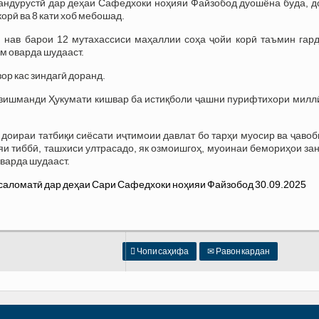
андурустӣ дар деҳаи Сафедхоки ноҳияи Файзобод дуошёна буда, д
корӣ ва 8 кати хоб мебошад.
 нав барои 12 мутахассиси маҳаллии соҳа ҷойи корӣ таъмин гард
м оварда шудааст.
зор кас зиндагӣ доранд.
рзишманди Ҳукумати кишвар ба истиқболи ҷашни пурифтихори миллӣ
доираи татбиқи сиёсати иҷтимоии давлат бо тарҳи муосир ва ҷавоб
яи тиббӣ, ташхиси ултрасадо, як озмоишгоҳ, муоинаи бемориҳои за
варда шудааст.

Чопи саҳифа
✉
Равон кардан