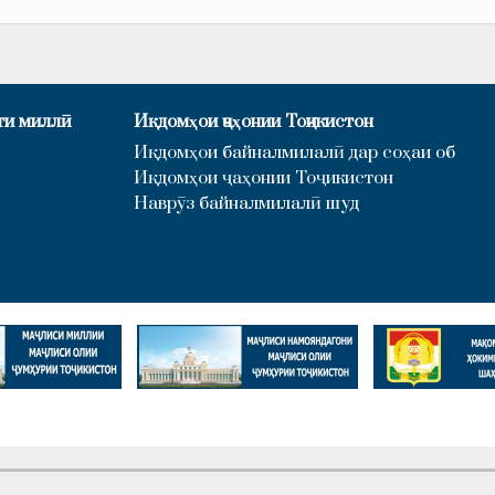
ти миллӣ
Иқдомҳои ҷаҳонии Тоҷикистон
Иқдомҳои байналмилалӣ дар соҳаи об
Иқдомҳои ҷаҳонии Тоҷикистон
Наврӯз байналмилалӣ шуд