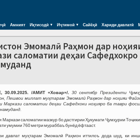
иҷӣ
Амният
Иқтисодӣ
Иҷтимоӣ
Сайёҳӣ
Хариди давлатӣ
истон Эмомалӣ Раҳмон дар ноҳия
ази саломатии деҳаи Сафедхокро
амуданд
 30.09.2025. /АМИТ «Ховар»/.
30 сентябр Президенти Ҷумҳ
он, Пешвои миллат муҳтарам Эмомалӣ Раҳмон дар ноҳияи Файз
ви Маркази саломатии деҳаи Сафедхоки ноҳияро ба таври фоси
намуданд.
и Маркази саломатии мазкур бо дастгирии Ҳукумати Ҷумҳурии Тоҷик
ати умумии 760 метри мураббаъ бунёд ёфтааст.
ри давлат муҳтарам Эмомалӣ Раҳмон иттилоъ дода шуд, ки инш