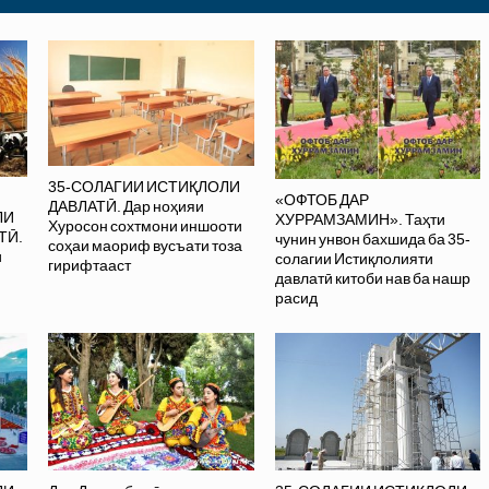
35-СОЛАГИИ ИСТИҚЛОЛИ
«ОФТОБ ДАР
ДАВЛАТӢ. Дар ноҳияи
ЛИ
ХУРРАМЗАМИН». Таҳти
Хуросон сохтмони иншооти
ТӢ.
чунин унвон бахшида ба 35-
соҳаи маориф вусъати тоза
и
солагии Истиқлолияти
гирифтааст
давлатӣ китоби нав ба нашр
расид