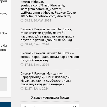
орои
t.me/niatkhovar,
youtube.com/@niat_Khovar_tj,
instagram.com/niat_khovar/,
twitter.com/niatkhovar, Радиои Ховар
ида,
101.5 fm, facebook.com/khovarfm/
🕔
08:23, 20.Май 2024
Эмомалӣ Раҳмон: Хизмат ба Ватан,
яъне хизмати ҳарбӣ, мактаби
 35-
ҷавонмардӣ ва давраи ҳаматарафа
обутоб ёфтани ҷавонон мебошад
🕔
08:24, 5.Апр 2024
гу ба
нона,
Эмомалӣ Раҳмон: Хизмат ба Ватан –
Модар қарзи фарзандии ҳар як ҷавон
ба ҳисоб меравад
🕔
17:18, 3.Апр 2024
Эмомалӣ Раҳмон: Ман ҳамчун
Сарфармондеҳи Олии Қувваҳои
Мусаллаҳ ҳар як сарбозро мисли
фарзанди худ дӯст медорам
🕔
11:27, 3.Апр 2024
Ҳамаи маводҳои бахш