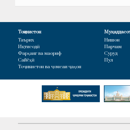
Тоҷикистон
Муқаддасо
Таърих
Нишон
Иқтисодӣ
Парчам
Фарҳанг ва маориф
Суруд
Сайёҳӣ
Пул
Тоҷикистон ва ҷомеаи ҷаҳон