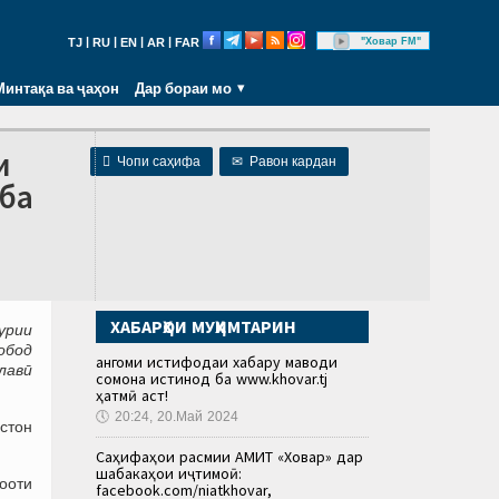
|
|
|
|
"Ховар FM"
TJ
RU
EN
AR
FAR
Минтақа ва ҷаҳон
Дар бораи мо
и

Чопи саҳифа
✉
Равон кардан
 ба
ХАБАРҲОИ МУҲИМТАРИН
урии
обод
Ҳангоми истифодаи хабару маводи
лавӣ
сомона истинод ба www.khovar.tj
ҳатмӣ аст!
🕔
20:24, 20.Май 2024
истон
Саҳифаҳои расмии АМИТ «Ховар» дар
шабакаҳои иҷтимоӣ:
ооти
facebook.com/niatkhovar,