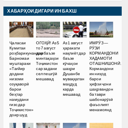
ХАБАРҲОИ ДИГАРИ ИН БАХШ
Ҷаласаи
ОГОҲӢ! Аз 5
Аз 1 август
ИМРӮЗ —
Кумитаи
то 7 август
ҳаракати
РӮЗИ
роҳбарикунандаи
дар баъзе
нақлиёт дар
КОРМАНДОНИ
Барномаи
минтақаҳои
баъзе
ХАДАМОТИ
муштараки
Тоҷикистон
кӯчаҳои
ОТАШНИШОНӢ.
«Тағйир
сар задани
шаҳри
Кормандони
додани
сел пешгӯӣ
Душанбе
ин ниҳод
низоми
мешавад
муваққатан
барои
озуқаворӣ
маҳдуд
ҳифзи ҷони
барои
карда
шаҳрвандон
беҳтар
мешавад
ба таври
намудани
шабонарӯзӣ
ғизо дар
фаъолият
Тоҷикистон»
менамоянд
доир шуд