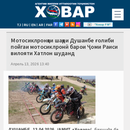
☰
|
|
|
|
"Ховар FM"
TJ
RU
EN
AR
FAR
Мотосиклронҳои шаҳри Душанбе ғолиби
пойгаи мотосиклронӣ барои Ҷоми Раиси
вилояти Хатлон шуданд
Апрель 13, 2026 13:40
ДУШАНБЕ, 13.04.2026. /АМИТ «Ховар»/.
Бахшида ба