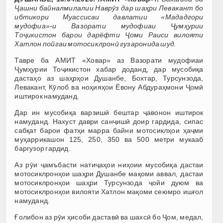
Ҷашни байналмилалии Наврӯз дар шаҳри Левакант бо
ибтикори Муассисаи давлатии «Мададгори
мудофиа»-и Вазорати мудофиаи Ҷумҳурии
Тоҷикистон барои дарёфти Ҷоми Раиси вилояти
Хатлон пойгаи мотосиклронӣ гузаронида шуд.
Тавре ба АМИТ «Ховар» аз Вазорати мудофиаи
Ҷумҳурии Тоҷикистон хабар доданд, дар мусобиқа
дастаҳо аз шаҳрҳои Душанбе, Бохтар, Турсунзода,
Левакант, Кӯлоб ва ноҳияҳои Ёвону Абдураҳмони Ҷомӣ
иштирок намуданд.
Дар ин мусобиқа варзишӣ бештар ҷавонон иштирок
намуданд. Нахуст даври санҷишӣ доир гардида, сипас
сабқат барои фатҳи марра байни мотосиклҳои ҳаҷми
муҳаррикашон 125, 250, 350 ва 500 метри мукааб
баргузор гардид.
Аз рӯи ҷамъбасти натиҷаҳои ниҳоии мусобиқа дастаи
мотосиклронҳои шаҳри Душанбе мақоми аввал, дастаи
мотосиклронҳои шаҳри Турсунзода ҷойи дуюм ва
мотосиклронҳои вилояти Хатлон мақоми сеюмро ишғол
намуданд.
Ғолибон аз рӯи ҳисоби даставӣ ва шахсӣ бо Ҷом, медал,