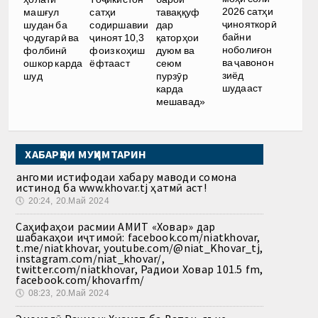
2026 сатҳи
машғул
сатҳи
таваққуф
ҷинояткорӣ
шудан ба
содиршавии
дар
байни
ҷодугарӣ ва
ҷиноят 10,3
қаторҳои
ноболиғон
фолбинӣ
фоиз коҳиш
дуюм ва
ва ҷавонон
ошкор карда
ёфтааст
сеюм
зиёд
шуд
пурзӯр
шудааст
карда
мешавад»
ХАБАРҲОИ МУҲИМТАРИН
Ҳангоми истифодаи хабару маводи сомона
истинод ба www.khovar.tj ҳатмӣ аст!
🕔
20:24, 20.Май 2024
Саҳифаҳои расмии АМИТ «Ховар» дар
шабакаҳои иҷтимоӣ: facebook.com/niatkhovar,
t.me/niatkhovar, youtube.com/@niat_Khovar_tj,
instagram.com/niat_khovar/,
twitter.com/niatkhovar, Радиои Ховар 101.5 fm,
facebook.com/khovarfm/
🕔
08:23, 20.Май 2024