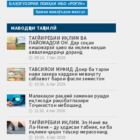
БАҲОГУЗОРИИ ЛОИҲАИ НБО «РОҒУН»
Ҳамаи мавзӯъҳои махсус
МАВОДҲОИ ТАҲЛИЛӢ
ТАҒЙИРЁБИИ ИҚЛИМ ВА
ПАЙОМАДҲОИ ОН. Дар соҳаи
кишоварзӣ ҳаво ва иқлим нақши
аввалиндараҷа доранд
🕔
09:14, 7.Авг 2026
ТАВСИЯҲОИ МУФИД. Доир ба тарзи
нави захира кардани меваҷоту
сабзавот барои фасли зимистон
🕔
10:36, 6.Авг 2026
Малакаҳои рақамӣ заминаи рушди
иқтисоди рақобатпазири
Тоҷикистон мебошанд
🕔
11:30, 4.Авг 2026
ТАҒЙИРЁБИИ ИҚЛИМ. Эл-Нинё ва
Ла-Ниня – ду ҳодисаи табиие, ки ба
иқлими ҷаҳон таъсир мерасонанд
🕔
10:00, 4.Авг 2026