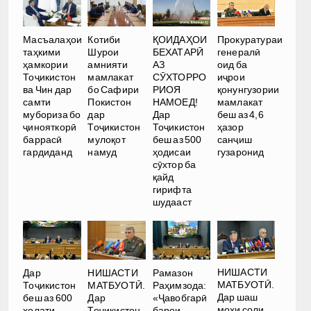
Масъалаҳои
Котиби
ҚОИДАҲОИ
Прокуратураи
таҳкими
Шурои
БЕХАТАРӢ
генералӣ
ҳамкории
амнияти
АЗ
оид ба
Тоҷикистон
мамлакат
СӮХТОРРО
иҷрои
ва Чин дар
бо Сафири
РИОЯ
қонунгузории
самти
Покистон
НАМОЕД!
мамлакат
мубориза бо
дар
Дар
беш аз 4,6
ҷинояткорӣ
Тоҷикистон
Тоҷикистон
ҳазор
баррасӣ
мулоқот
беш аз 500
санҷиш
гардиданд
намуд
ҳодисаи
гузаронид
сӯхтор ба
қайд
гирифта
шудааст
НИШАСТИ
Дар
НИШАСТИ
Рамазон
МАТБУОТӢ.
Тоҷикистон
МАТБУОТӢ.
Раҳимзода:
Дар шаш
беш аз 600
Дар
«Ҷавобгарӣ
моҳи соли
ҳолати
Тоҷикистон
барои