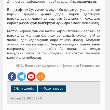
Диплом ва туҳфаҳои хотиравӣ қадрдонӣ карда шуданд.
Бояд гуфт, ки Ҳукумати ҷумҳурӣ ба рушди устувори соҳаи
варзиш диққати ҷиддӣ дода, барои дастгирии
варзишгарони ҷавон ва равнақи бештари ин соҳа дар
саросари ҷумҳурӣ тадбирҳои муҳимро амалӣ менамояд.
Мотосиклронӣ ҳамчун навъи ҳарбӣ-техникии варзиш аз
варзишгар малакаи баланди ронандагӣ, суръатнокӣ ва
чолокӣ дар идоракунии онро тақозо дорад. Моҳияти
асосии ин навъи варзиш бедор намудани шавқу завқи
наврасону ҷавонон нисбат ба техника ва омода
намудани онҳо барои рондани воситаҳои техникии
калонҳаҷм мебошад.
АКС: Вазорати мудофиаи Ҷумҳурии Тоҷикистон

Чопи саҳифа
✉
Равон кардан
Апрель 13, 2026 13:40