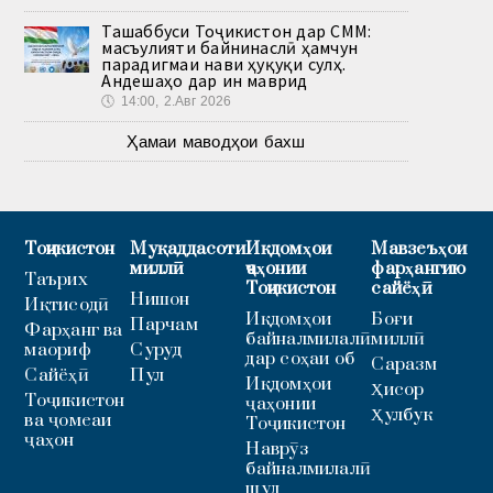
Ташаббуси Тоҷикистон дар СММ:
масъулияти байнинаслӣ ҳамчун
парадигмаи нави ҳуқуқи сулҳ.
Андешаҳо дар ин маврид
🕔
14:00, 2.Авг 2026
Ҳамаи маводҳои бахш
Тоҷикистон
Муқаддасоти
Иқдомҳои
Мавзеъҳои
миллӣ
ҷаҳонии
фарҳангию
Таърих
Тоҷикистон
сайёҳӣ
Нишон
Иқтисодӣ
Иқдомҳои
Боғи
Парчам
Фарҳанг ва
байналмилалӣ
миллӣ
маориф
Суруд
дар соҳаи об
Саразм
Сайёҳӣ
Пул
Иқдомҳои
Ҳисор
Тоҷикистон
ҷаҳонии
Ҳулбук
ва ҷомеаи
Тоҷикистон
ҷаҳон
Наврӯз
байналмилалӣ
шуд