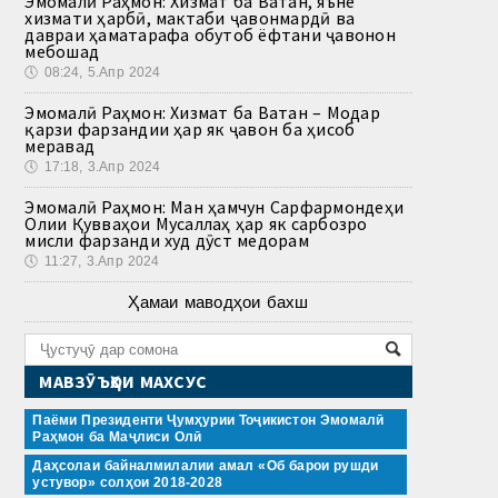
Эмомалӣ Раҳмон: Хизмат ба Ватан, яъне
хизмати ҳарбӣ, мактаби ҷавонмардӣ ва
давраи ҳаматарафа обутоб ёфтани ҷавонон
мебошад
🕔
08:24, 5.Апр 2024
Эмомалӣ Раҳмон: Хизмат ба Ватан – Модар
қарзи фарзандии ҳар як ҷавон ба ҳисоб
меравад
🕔
17:18, 3.Апр 2024
Эмомалӣ Раҳмон: Ман ҳамчун Сарфармондеҳи
Олии Қувваҳои Мусаллаҳ ҳар як сарбозро
мисли фарзанди худ дӯст медорам
🕔
11:27, 3.Апр 2024
Ҳамаи маводҳои бахш
МАВЗӮЪҲОИ МАХСУС
Паёми Президенти Ҷумҳурии Тоҷикистон Эмомалӣ
Раҳмон ба Маҷлиси Олӣ
Даҳсолаи байналмилалии амал «Об барои рушди
устувор» солҳои 2018-2028