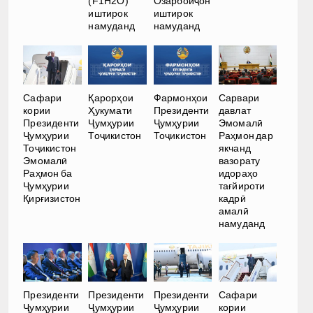
(F1H2O)
Озарбойҷон
иштирок
иштирок
намуданд
намуданд
Сафари
Қарорҳои
Фармонҳои
Сарвари
кории
Ҳукумати
Президенти
давлат
Президенти
Ҷумҳурии
Ҷумҳурии
Эмомалӣ
Ҷумҳурии
Тоҷикистон
Тоҷикистон
Раҳмон дар
Тоҷикистон
якчанд
Эмомалӣ
вазорату
Раҳмон ба
идораҳо
Ҷумҳурии
тағйироти
Қирғизистон
кадрӣ
амалӣ
намуданд
Президенти
Президенти
Президенти
Сафари
Ҷумҳурии
Ҷумҳурии
Ҷумҳурии
кории