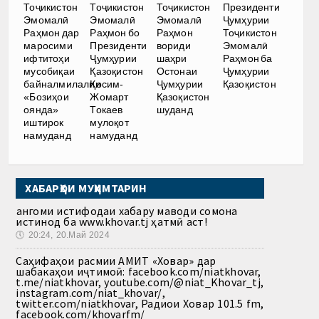
Тоҷикистон
Тоҷикистон
Тоҷикистон
Президенти
Эмомалӣ
Эмомалӣ
Эмомалӣ
Ҷумҳурии
Раҳмон дар
Раҳмон бо
Раҳмон
Тоҷикистон
маросими
Президенти
вориди
Эмомалӣ
ифтитоҳи
Ҷумҳурии
шаҳри
Раҳмон ба
мусобиқаи
Қазоқистон
Остонаи
Ҷумҳурии
байналмилалии
Қосим-
Ҷумҳурии
Қазоқистон
«Бозиҳои
Жомарт
Қазоқистон
оянда»
Токаев
шуданд
иштирок
мулоқот
намуданд
намуданд
ХАБАРҲОИ МУҲИМТАРИН
Ҳангоми истифодаи хабару маводи сомона
истинод ба www.khovar.tj ҳатмӣ аст!
🕔
20:24, 20.Май 2024
Саҳифаҳои расмии АМИТ «Ховар» дар
шабакаҳои иҷтимоӣ: facebook.com/niatkhovar,
t.me/niatkhovar, youtube.com/@niat_Khovar_tj,
instagram.com/niat_khovar/,
twitter.com/niatkhovar, Радиои Ховар 101.5 fm,
facebook.com/khovarfm/