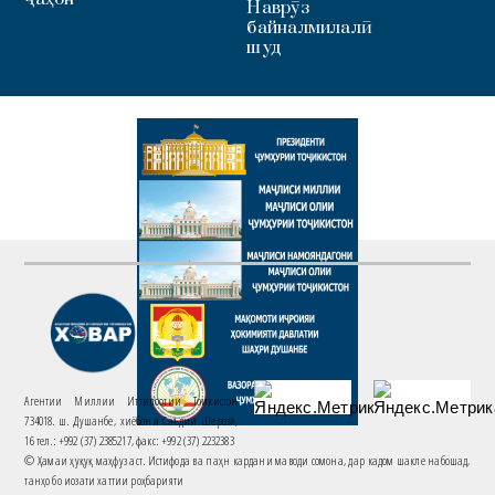
Наврӯз
байналмилалӣ
шуд
Агентии Миллии Иттилоотии Тоҷикистон
734018. ш. Душанбе, хиёбони Саъдии Шерозӣ,
16 тел.: +992 (37) 2385217, факс: +992 (37) 2232383
© Ҳамаи ҳуқуқ маҳфуз аст. Истифода ва паҳн кардани маводи сомона, дар кадом шакле набошад,
танҳо бо иҷозати хаттии роҳбарияти