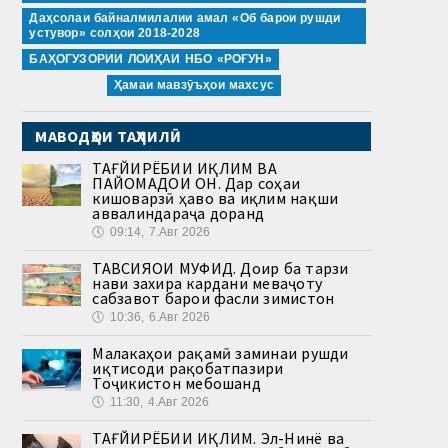
Даҳсолаи байналмилалии амал «Об барои рушди
устувор» солҳои 2018-2028
БАҲОГУЗОРИИ ЛОИҲАИ НБО «РОҒУН»
Ҳамаи мавзӯъҳои махсус
МАВОДҲОИ ТАҲЛИЛӢ
ТАҒЙИРЁБИИ ИҚЛИМ ВА
ПАЙОМАДҲОИ ОН. Дар соҳаи
кишоварзӣ ҳаво ва иқлим нақши
аввалиндараҷа доранд
🕔
09:14, 7.Авг 2026
ТАВСИЯҲОИ МУФИД. Доир ба тарзи
нави захира кардани меваҷоту
сабзавот барои фасли зимистон
🕔
10:36, 6.Авг 2026
Малакаҳои рақамӣ заминаи рушди
иқтисоди рақобатпазири
Тоҷикистон мебошанд
🕔
11:30, 4.Авг 2026
ТАҒЙИРЁБИИ ИҚЛИМ. Эл-Нинё ва