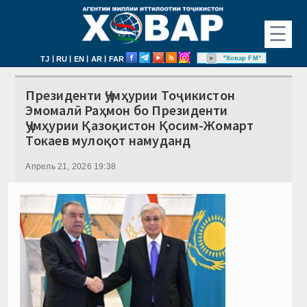
☰
|
|
|
|
"Ховар FM"
TJ
RU
EN
AR
FAR
Президенти Ҷумҳурии Тоҷикистон
Эмомалӣ Раҳмон бо Президенти
Ҷумҳурии Қазоқистон Қосим-Жомарт
Токаев мулоқот намуданд
Апрель 21, 2026 19:38