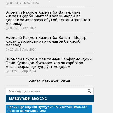
🕔
08:23, 20.Май 2024
Эмомалӣ Раҳмон: Хизмат ба Ватан, яъне
хизмати ҳарбӣ, мактаби ҷавонмардӣ ва
давраи ҳаматарафа обутоб ёфтани ҷавонон
мебошад
🕔
08:24, 5.Апр 2024
Эмомалӣ Раҳмон: Хизмат ба Ватан – Модар
қарзи фарзандии ҳар як ҷавон ба ҳисоб
меравад
🕔
17:18, 3.Апр 2024
Эмомалӣ Раҳмон: Ман ҳамчун Сарфармондеҳи
Олии Қувваҳои Мусаллаҳ ҳар як сарбозро
мисли фарзанди худ дӯст медорам
🕔
11:27, 3.Апр 2024
Ҳамаи маводҳои бахш
МАВЗӮЪҲОИ МАХСУС
Паёми Президенти Ҷумҳурии Тоҷикистон Эмомалӣ
Раҳмон ба Маҷлиси Олӣ