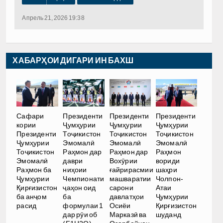
Апрель 21, 2026 19:38
ХАБАРҲОИ ДИГАРИ ИН БАХШ
Сафари
Президенти
Президенти
Президенти
кории
Ҷумҳурии
Ҷумҳурии
Ҷумҳурии
Президенти
Тоҷикистон
Тоҷикистон
Тоҷикистон
Ҷумҳурии
Эмомалӣ
Эмомалӣ
Эмомалӣ
Тоҷикистон
Раҳмон дар
Раҳмон дар
Раҳмон
Эмомалӣ
даври
Вохӯрии
вориди
Раҳмон ба
ниҳоии
ғайрирасмии
шаҳри
Ҷумҳурии
Чемпионати
машваратии
Чолпон-
Қирғизистон
ҷаҳон оид
сарони
Атаи
ба анҷом
ба
давлатҳои
Ҷумҳурии
расид
формулаи 1
Осиёи
Қирғизистон
дар рӯи об
Марказӣ ва
шуданд