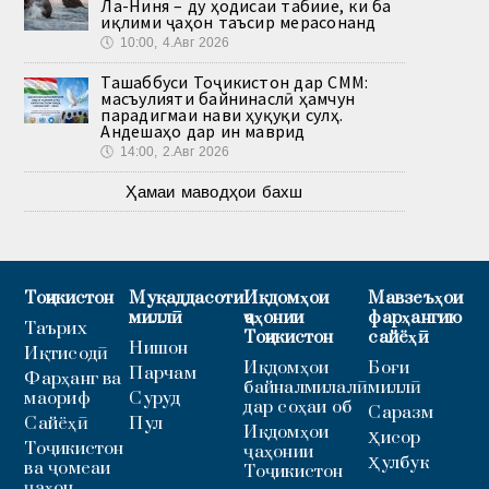
Ла-Ниня – ду ҳодисаи табиие, ки ба
иқлими ҷаҳон таъсир мерасонанд
🕔
10:00, 4.Авг 2026
Ташаббуси Тоҷикистон дар СММ:
масъулияти байнинаслӣ ҳамчун
парадигмаи нави ҳуқуқи сулҳ.
Андешаҳо дар ин маврид
🕔
14:00, 2.Авг 2026
Ҳамаи маводҳои бахш
Тоҷикистон
Муқаддасоти
Иқдомҳои
Мавзеъҳои
миллӣ
ҷаҳонии
фарҳангию
Таърих
Тоҷикистон
сайёҳӣ
Нишон
Иқтисодӣ
Иқдомҳои
Боғи
Парчам
Фарҳанг ва
байналмилалӣ
миллӣ
маориф
Суруд
дар соҳаи об
Саразм
Сайёҳӣ
Пул
Иқдомҳои
Ҳисор
Тоҷикистон
ҷаҳонии
Ҳулбук
ва ҷомеаи
Тоҷикистон
ҷаҳон