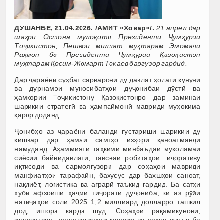
ДУШАНБЕ, 21.04.2026. /АМИТ «Ховар»/.
21 апрел дар
шаҳри Остона мулоқоти Президенти Ҷумҳурии
Тоҷикистон, Пешвои миллат муҳтарам Эмомалӣ
Раҳмон бо Президенти Ҷумҳурии Қазоқистон
муҳтарам Қосим-Жомарт Токаев баргузор гардид.
Дар ҷараёни суҳбат сарварони ду давлат ҳолати кунунӣ
ва дурнамои муносибатҳои дуҷонибаи дӯстӣ ва
ҳамкории Тоҷикистону Қазоқистонро дар заминаи
шарикии стратегӣ ва ҳампаймонӣ мавриди муҳокима
қарор доданд.
Ҷонибҳо аз ҷараёни баланди густариши шарикии ду
кишвар дар ҳамаи самтҳо изҳори қаноатмандӣ
намуданд. Аҳаммияти таҳкими минбаъдаи муколамаи
сиёсии байнидавлатӣ, тавсеаи робитаҳои тиҷоративу
иқтисодӣ ва сармоягузорӣ дар соҳаҳои мавриди
манфиатҳои тарафайн, бахусус дар бахшҳои саноат,
нақлиёт, логистика ва аграрӣ таъкид гардид. Ба сатҳи
хуби афзоиши ҳаҷми тиҷорати дуҷониба, ки аз рӯйи
натиҷаҳои соли 2025 1,2 миллиард долларро ташкил
дод, ишора карда шуд. Соҳаҳои рақамикунонӣ,
инноватсия, технологияҳои муосир ва зеҳни сунъӣ ба