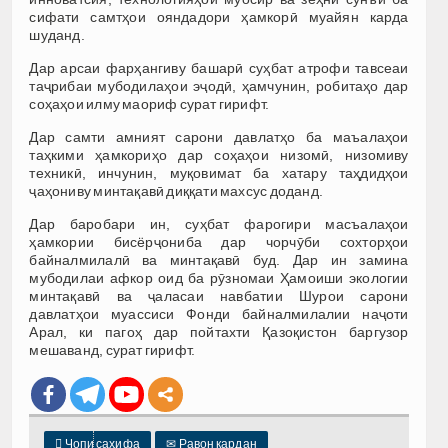
сифати самтҳои ояндадори ҳамкорӣ муайян карда
шуданд.
Дар арсаи фарҳангиву башарӣ суҳбат атрофи тавсеаи
таҷрибаи мубодилаҳои эҷодӣ, ҳамчунин, робитаҳо дар
соҳаҳои илму маориф сурат гирифт.
Дар самти амният сарони давлатҳо ба маъалаҳои
таҳкими ҳамкориҳо дар соҳаҳои низомӣ, низомиву
техникӣ, инчунин, муқовимат ба хатару таҳдидҳои
ҷаҳониву минтақавӣ диққати махсус доданд.
Дар баробари ин, суҳбат фарогири масъалаҳои
ҳамкории бисёрҷониба дар чорчӯби сохторҳои
байналмилалӣ ва минтақавӣ буд. Дар ин замина
мубодилаи афкор оид ба рӯзномаи Ҳамоиши экологии
минтақавӣ ва ҷаласаи навбатии Шурои сарони
давлатҳои муассиси Фонди байналмилалии наҷоти
Арал, ки пагоҳ дар пойтахти Қазоқистон баргузор
мешаванд, сурат гирифт.

Чопи саҳифа
✉
Равон кардан