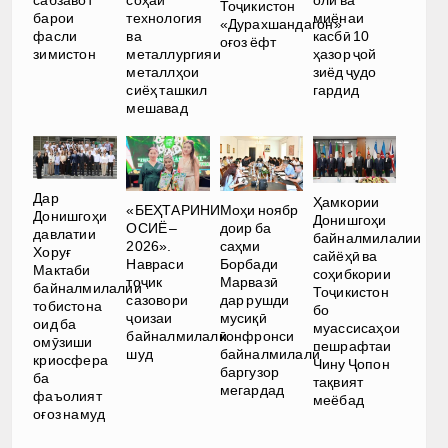
сабзавот
соҳаи
олӣ ва
Тоҷикистон
барои
технология
миёнаи
«Дурахшандагон»
фасли
ва
касбӣ 10
оғоз ёфт
зимистон
металлургияи
ҳазор ҷой
металлҳои
зиёд ҷудо
сиёҳ ташкил
гардид
мешавад
Дар
Ҳамкории
«БЕҲТАРИНИ
Моҳи ноябр
Донишгоҳи
Донишгоҳи
ОСИЁ –
доир ба
давлатии
байналмилалии
2026».
саҳми
Хоруғ
сайёҳӣ ва
Навраси
Борбади
Мактаби
соҳибкории
тоҷик
Марвазӣ
байналмилалии
Тоҷикистон
сазовори
дар рушди
тобистона
бо
ҷоизаи
мусиқӣ
оид ба
муассисаҳои
байналмилалӣ
конфронси
омӯзиши
пешрафтаи
шуд
байналмилалӣ
криосфера
Чину Ҷопон
баргузор
ба
тақвият
мегардад
фаъолият
меёбад
оғоз намуд