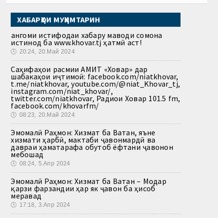
ХАБАРҲОИ МУҲИМТАРИН
Ҳангоми истифодаи хабару маводи сомона
истинод ба www.khovar.tj ҳатмӣ аст!
🕔
20:24, 20.Май 2024
Саҳифаҳои расмии АМИТ «Ховар» дар
шабакаҳои иҷтимоӣ: facebook.com/niatkhovar,
t.me/niatkhovar, youtube.com/@niat_Khovar_tj,
instagram.com/niat_khovar/,
twitter.com/niatkhovar, Радиои Ховар 101.5 fm,
facebook.com/khovarfm/
🕔
08:23, 20.Май 2024
Эмомалӣ Раҳмон: Хизмат ба Ватан, яъне
хизмати ҳарбӣ, мактаби ҷавонмардӣ ва
давраи ҳаматарафа обутоб ёфтани ҷавонон
мебошад
🕔
08:24, 5.Апр 2024
Эмомалӣ Раҳмон: Хизмат ба Ватан – Модар
қарзи фарзандии ҳар як ҷавон ба ҳисоб
меравад
🕔
17:18, 3.Апр 2024