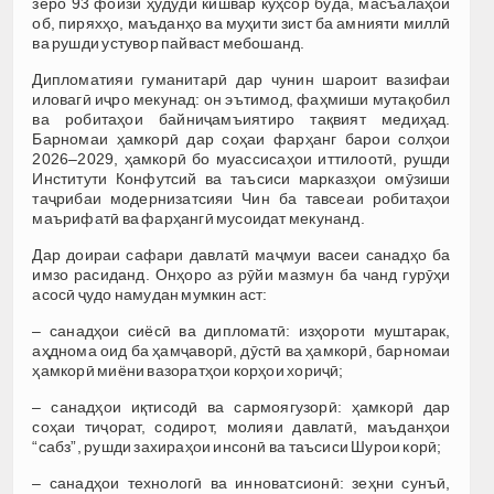
зеро 93 фоизи ҳудуди кишвар кӯҳсор буда, масъалаҳои
об, пиряхҳо, маъданҳо ва муҳити зист ба амнияти миллӣ
ва рушди устувор пайваст мебошанд.
Дипломатияи гуманитарӣ дар чунин шароит вазифаи
иловагӣ иҷро мекунад: он эътимод, фаҳмиши мутақобил
ва робитаҳои байниҷамъиятиро тақвият медиҳад.
Барномаи ҳамкорӣ дар соҳаи фарҳанг барои солҳои
2026–2029, ҳамкорӣ бо муассисаҳои иттилоотӣ, рушди
Институти Конфутсий ва таъсиси марказҳои омӯзиши
таҷрибаи модернизатсияи Чин ба тавсеаи робитаҳои
маърифатӣ ва фарҳангӣ мусоидат мекунанд.
Дар доираи сафари давлатӣ маҷмуи васеи санадҳо ба
имзо расиданд. Онҳоро аз рӯйи мазмун ба чанд гурӯҳи
асосӣ ҷудо намудан мумкин аст:
– санадҳои сиёсӣ ва дипломатӣ: изҳороти муштарак,
аҳднома оид ба ҳамҷаворӣ, дӯстӣ ва ҳамкорӣ, барномаи
ҳамкорӣ миёни вазоратҳои корҳои хориҷӣ;
– санадҳои иқтисодӣ ва сармоягузорӣ: ҳамкорӣ дар
соҳаи тиҷорат, содирот, молияи давлатӣ, маъданҳои
“сабз”, рушди захираҳои инсонӣ ва таъсиси Шурои корӣ;
– санадҳои технологӣ ва инноватсионӣ: зеҳни сунъӣ,