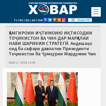
☰
|
|
|
|
"Ховар FM"
TJ
RU
EN
AR
FAR
ҲАМГИРОИИ ИҶТИМОИЮ ИҚТИСОДИИ
ТОҶИКИСТОН ВА ЧИН ДАР МАРҲАЛАИ
НАВИ ШАРИКИИ СТРАТЕГӢ. Андешаҳо
оид ба сафари давлатии Президенти
Тоҷикистон ба Ҷумҳурии Мардумии Чин
Май 17, 2026 13:00