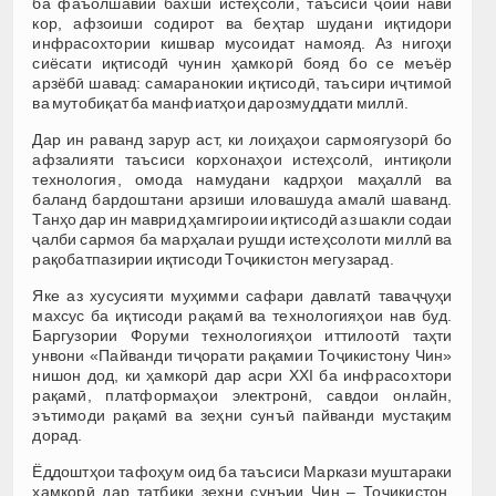
ба фаъолшавии бахши истеҳсолӣ, таъсиси ҷойи нави
кор, афзоиши содирот ва беҳтар шудани иқтидори
инфрасохтории кишвар мусоидат намояд. Аз нигоҳи
сиёсати иқтисодӣ чунин ҳамкорӣ бояд бо се меъёр
арзёбӣ шавад: самаранокии иқтисодӣ, таъсири иҷтимоӣ
ва мутобиқат ба манфиатҳои дарозмуддати миллӣ.
Дар ин раванд зарур аст, ки лоиҳаҳои сармоягузорӣ бо
афзалияти таъсиси корхонаҳои истеҳсолӣ, интиқоли
технология, омода намудани кадрҳои маҳаллӣ ва
баланд бардоштани арзиши иловашуда амалӣ шаванд.
Танҳо дар ин маврид ҳамгироии иқтисодӣ аз шакли содаи
ҷалби сармоя ба марҳалаи рушди истеҳсолоти миллӣ ва
рақобатпазирии иқтисоди Тоҷикистон мегузарад.
Яке аз хусусияти муҳимми сафари давлатӣ таваҷҷуҳи
махсус ба иқтисоди рақамӣ ва технологияҳои нав буд.
Баргузории Форуми технологияҳои иттилоотӣ таҳти
унвони «Пайванди тиҷорати рақамии Тоҷикистону Чин»
нишон дод, ки ҳамкорӣ дар асри XXI ба инфрасохтори
рақамӣ, платформаҳои электронӣ, савдои онлайн,
эътимоди рақамӣ ва зеҳни сунъӣ пайванди мустақим
дорад.
Ёддоштҳои тафоҳум оид ба таъсиси Маркази муштараки
ҳамкорӣ дар татбиқи зеҳни сунъии Чин – Тоҷикистон,