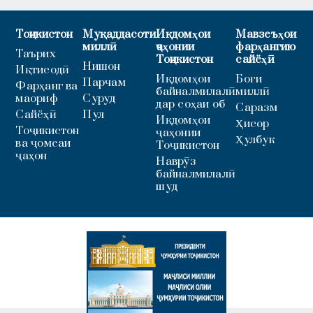
Тоҷикистон
Муқаддасоти
Иқдомҳои
Мавзеъҳои
миллӣ
ҷаҳонии
фарҳангию
Таърих
Тоҷикистон
сайёҳӣ
Нишон
Иқтисодӣ
Иқдомҳои
Боғи
Парчам
Фарҳанг ва
байналмилалӣ
миллӣ
маориф
Суруд
дар соҳаи об
Саразм
Сайёҳӣ
Пул
Иқдомҳои
Ҳисор
Тоҷикистон
ҷаҳонии
Ҳулбук
ва ҷомеаи
Тоҷикистон
ҷаҳон
Наврӯз
байналмилалӣ
шуд