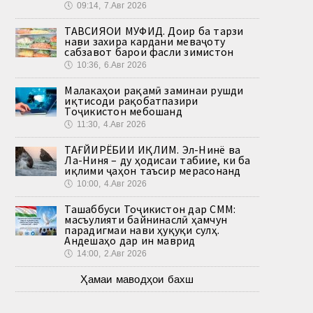
🕔
09:14, 7.Авг 2026
ТАВСИЯҲОИ МУФИД. Доир ба тарзи
нави захира кардани меваҷоту
сабзавот барои фасли зимистон
🕔
10:36, 6.Авг 2026
Малакаҳои рақамӣ заминаи рушди
иқтисоди рақобатпазири
Тоҷикистон мебошанд
🕔
11:30, 4.Авг 2026
ТАҒЙИРЁБИИ ИҚЛИМ. Эл-Нинё ва
Ла-Ниня – ду ҳодисаи табиие, ки ба
иқлими ҷаҳон таъсир мерасонанд
🕔
10:00, 4.Авг 2026
Ташаббуси Тоҷикистон дар СММ:
масъулияти байнинаслӣ ҳамчун
парадигмаи нави ҳуқуқи сулҳ.
Андешаҳо дар ин маврид
🕔
14:00, 2.Авг 2026
Ҳамаи маводҳои бахш