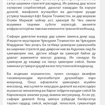
сатҳи шарикии стратегӣ расиданд. Ин раванд дар асоси
эҳтироми соҳибихтиёрӣ, дахолат накардан ба корҳои
дохилӣ, манфиати мутақобил ва дастгирии рушди
устувор ташаккул ёфт. Барои Тоҷикистон, ки дар маркази
Осиёи Марказӣ ҷойгир аст, ҳамкорӣ бо Чин омили
муҳимми таҳкими суботи иқтисодӣ, амнияти
инфрасохторӣ ва тавсеаи имконияти транзитӣ мебошад.
Сафари давлатии мазкур дар ҳамин замина доир шуд.
Изҳороти муштараки Ҷумҳурии Тоҷикистон ва Ҷумҳурии
Мардумии Чин роҷеъ ба татбиқи ҳамкории ҳамаҷониба
ва шарикии стратегӣ дар даврони нав ва Аҳднома оид ба
ҳамҷавории нек, дӯстии абадӣ ва ҳамкорӣ байни ду
давлат аҳаммияти махсус доранд. Ин санадҳо ба
ҳамкории ду кишвар на танҳо ҳамкории сиёсӣ, балки
заминаи устувори ҳуқуқӣ ва институтсионалӣ медиҳанд.
Ба андешаи коршиносон, чунин санадҳо вазифаи
танзимкунандаи муносибатҳои дуҷонибаро иҷро
мекунанд. Онҳо афзалияти ҳамкориро муайян
месозанд, масъулияти ниҳодҳои давлатӣ ва иқтисодиро
мушаххас менамоянд ва барои табдили иродаи сиёсӣ ба
барномаҳои амалии рушд замина мегузоранд. Аз ин рӯ,
сафари давлатӣ бояд ҳамчун рӯйдоди бисёрсатҳа
таҳлил гардад: сиёсӣ, иқтисодӣ, технологӣ, гуманитарӣ