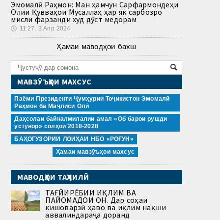
Эмомалӣ Раҳмон: Ман ҳамчун Сарфармондеҳи
Олии Қувваҳои Мусаллаҳ ҳар як сарбозро
мисли фарзанди худ дӯст медорам
🕔
11:27, 3.Апр 2024
Ҳамаи маводҳои бахш
МАВЗӮЪҲОИ МАХСУС
Паёми Президенти Ҷумҳурии Тоҷикистон Эмомалӣ
Раҳмон ба Маҷлиси Олӣ
Даҳсолаи байналмилалии амал «Об барои рушди
устувор» солҳои 2018-2028
БАҲОГУЗОРИИ ЛОИҲАИ НБО «РОҒУН»
Ҳамаи мавзӯъҳои махсус
МАВОДҲОИ ТАҲЛИЛӢ
ТАҒЙИРЁБИИ ИҚЛИМ ВА
ПАЙОМАДҲОИ ОН. Дар соҳаи
кишоварзӣ ҳаво ва иқлим нақши
аввалиндараҷа доранд