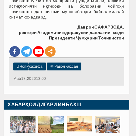
Тоҷикистону Чин ба манфиати рушди миллӣ, таҳкими
истиқлолияти иқтисодӣ ва болоравии ҷойгоҳи
Тоҷикистон дар низоми муносибатҳои байналмилалӣ
хизмат хоҳад кард.
Даврон САФАРЗОДА,
ректори Академияи идоракунии давлатии
назди
Президенти Ҷумҳурии Тоҷикистон

Чопи саҳифа
✉
Равон кардан
Май 17, 2026 13:00
ХАБАРҲОИ ДИГАРИ ИН БАХШ