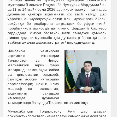
Сафари давлатии Президенти Ҷумҳурии Тоҷикистон
муҳтарам Эмомалӣ Раҳмон ба Ҷумҳурии Мардумии Чин
аз 11 то 14 майи соли 2026 аз лиҳози мазмун, натиҷа ва
дурнамои ҳамкорӣ аҳаммияти хос касб намуд. Дар
ҷараёни он мулоқотҳои сатҳи олӣ, музокироти сиёсӣ,
вохӯриҳо бо роҳбарони ширкатҳои бонуфузи чинӣ,
чорабиниҳои иқтисодӣ ва илмию фарҳангӣ баргузор
гардиданд. Имзои бастаҳои нави санадҳои ҳамкорӣ
нишон дод, ки муносибатҳои ду кишвар ба сатҳи нави
татбиқи амалии шарикии стратегӣ ворид шудаанд.
Ҷанбаҳои ҳамгироии
иҷтимоию иқтисодии
Тоҷикистон ва Чинро
масъалаҳои зерин фаро
мегиранд: заминаҳои сиёсӣ
ва дипломатии ҳамкорӣ;
самтҳои асосии иқтисодию
сармоягузорӣ; нақши илму
маориф ва технология;
аҳаммияти санадҳои
имзошуда; дурнамои
таъсири онҳо ба рушди Тоҷикистон ва минтақа.
Муносибатҳои Тоҷикистону Чин дар давраи
соҳибистиқлолӣ тадриҷан аз сатҳи ҳамкории ҳамсоягӣ ба