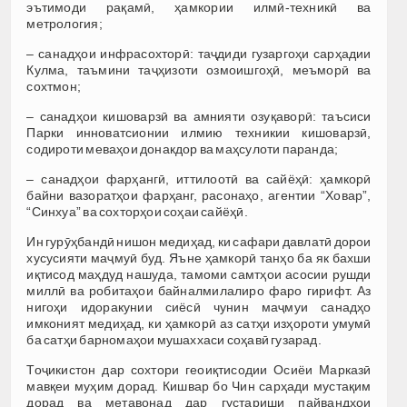
эътимоди рақамӣ, ҳамкории илмӣ-техникӣ ва
метрология;
– санадҳои инфрасохторӣ: таҷдиди гузаргоҳи сарҳадии
Кулма, таъмини таҷҳизоти озмоишгоҳӣ, меъморӣ ва
сохтмон;
– санадҳои кишоварзӣ ва амнияти озуқаворӣ: таъсиси
Парки инноватсионии илмию техникии кишоварзӣ,
содироти меваҳои донакдор ва маҳсулоти паранда;
– санадҳои фарҳангӣ, иттилоотӣ ва сайёҳӣ: ҳамкорӣ
байни вазоратҳои фарҳанг, расонаҳо, агентии “Ховар”,
“Синхуа” ва сохторҳои соҳаи сайёҳӣ.
Ин гурӯҳбандӣ нишон медиҳад, ки сафари давлатӣ дорои
хусусияти маҷмуӣ буд. Яъне ҳамкорӣ танҳо ба як бахши
иқтисод маҳдуд нашуда, тамоми самтҳои асосии рушди
миллӣ ва робитаҳои байналмилалиро фаро гирифт. Аз
нигоҳи идоракунии сиёсӣ чунин маҷмуи санадҳо
имконият медиҳад, ки ҳамкорӣ аз сатҳи изҳороти умумӣ
ба сатҳи барномаҳои мушаххаси соҳавӣ гузарад.
Тоҷикистон дар сохтори геоиқтисодии Осиёи Марказӣ
мавқеи муҳим дорад. Кишвар бо Чин сарҳади мустақим
дорад ва метавонад дар густариши пайвандҳои