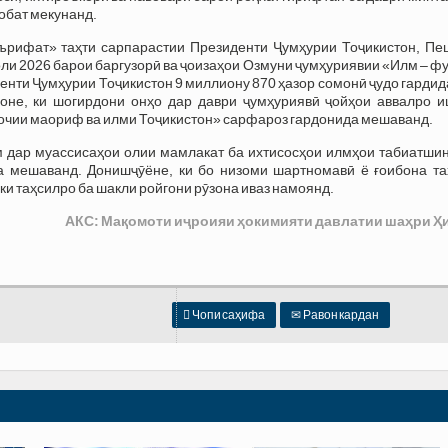
қобат мекунанд.
ърифат» таҳти сарпарастии Президенти Ҷумҳурии Тоҷикистон, Пе
и 2026 барои баргузорӣ ва ҷоизаҳои Озмуни ҷумҳуриявии «Илм – ф
нти Ҷумҳурии Тоҷикистон 9 миллиону 870 ҳазор сомонӣ ҷудо гардид
оне, ки шогирдони онҳо дар даври ҷумҳуриявӣ ҷойҳои аввалро и
лочии маориф ва илми Тоҷикистон» сарфароз гардонида мешаванд.
м дар муассисаҳои олии мамлакат ба ихтисосҳои илмҳои табиатшин
да мешаванд. Донишҷӯёне, ки бо низоми шартномавӣ ё ғоибона та
 ки таҳсилро ба шакли ройгони рӯзона иваз намоянд.
АКС: Мақомоти иҷроияи ҳокимияти давлатии шаҳри Ҳ

Чопи саҳифа
✉
Равон кардан