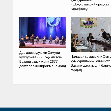
«Шоҳномахонӣ» роҳхат
гирифтанд
Дар даври дуюми Озмуни
Ҷаласаи комиссияи Озм
ҷумҳуриявии «Тоҷикистон-
ҷумҳуриявии «Тоҷикисто
Ватани азизи ман» 2677
Ватани азизи ман» баргу
довталаб иштирок менамояд
гардид