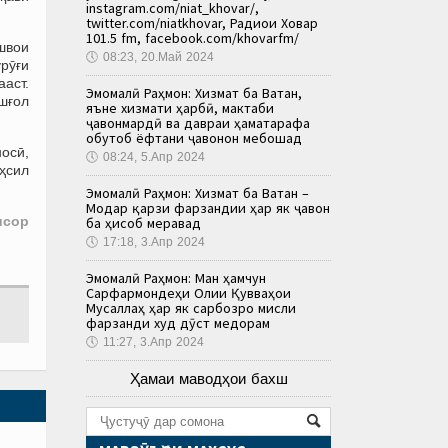
instagram.com/niat_khovar/,
twitter.com/niatkhovar, Радиои Ховар
101.5 fm, facebook.com/khovarfm/
швои
🕔
08:23, 20.Май 2024
урӯғи
ааст.
Эмомалӣ Раҳмон: Хизмат ба Ватан,
шғол
яъне хизмати ҳарбӣ, мактаби
ҷавонмардӣ ва давраи ҳаматарафа
обутоб ёфтани ҷавонон мебошад
осӣ,
🕔
08:24, 5.Апр 2024
ҳсил
Эмомалӣ Раҳмон: Хизмат ба Ватан –
Модар қарзи фарзандии ҳар як ҷавон
исор
ба ҳисоб меравад
🕔
17:18, 3.Апр 2024
Эмомалӣ Раҳмон: Ман ҳамчун
Сарфармондеҳи Олии Қувваҳои
Мусаллаҳ ҳар як сарбозро мисли
фарзанди худ дӯст медорам
🕔
11:27, 3.Апр 2024
Ҳамаи маводҳои бахш