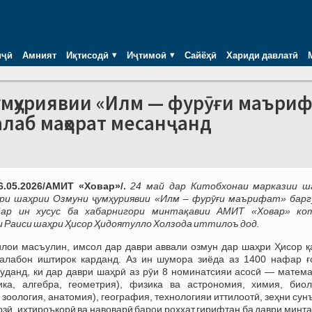
иҷӣ
Амният
Иқтисодӣ
Иҷтимоӣ
Сайёҳӣ
Хариди давлатӣ
умҳуриявии «Илм — фурӯғи маъриф
алаб маҳорат месанҷанд
6.05.2026/АМИТ «Ховар»/.
24 май дар Китобхонаи марказии ш
ври шаҳрии Озмуни ҷумҳуриявии «Илм – фурӯғи маърифат» барг
Дар ин хусус ба хабарнигори минтақавии АМИТ «Ховар» ко
Раиси шаҳри Ҳисор Ҳидоятулло Холзода иттилоъ дод.
илои масъулин, имсол дар даври аввали озмун дар шаҳри Ҳисор қ
талабон иштирок карданд. Аз ин шумора зиёда аз 1400 нафар ғ
уданд, ки дар даври шаҳрӣ аз рӯи 8 номинатсияи асосӣ — матема
ика, алгебра, геометрия), физика ва астрономия, химия, биол
 зоология, анатомия), география, технологияи иттилоотӣ, зеҳни сун
зӣ, ихтироъкорӣ ва навоварӣ барои роҳхат гирифтан ба даври минт