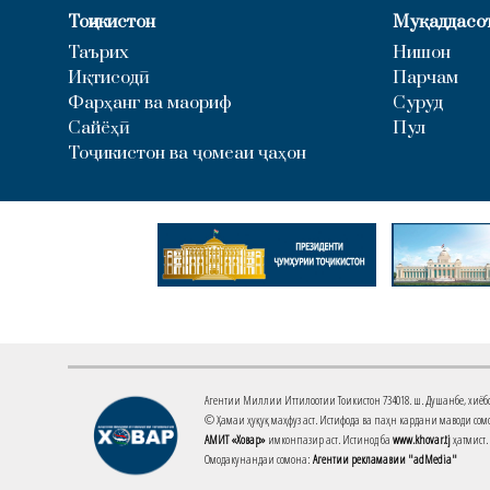
Тоҷикистон
Муқаддасо
Таърих
Нишон
Иқтисодӣ
Парчам
Фарҳанг ва маориф
Суруд
Сайёҳӣ
Пул
Тоҷикистон ва ҷомеаи ҷаҳон
Агентии Миллии Иттилоотии Тоҷикистон 734018. ш. Душанбе, хиёбони 
© Ҳамаи ҳуқуқ маҳфуз аст. Истифода ва паҳн кардани маводи сомо
АМИТ «Ховар»
имконпазир аст. Истинод ба
www.khovar.tj
ҳатмист.
Омодакунандаи сомона:
Агентии рекламавии "adMedia"