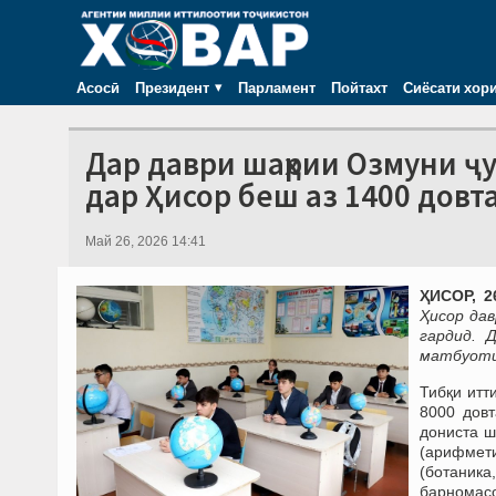
Асосӣ
Президент
Парламент
Пойтахт
Сиёсати хор
Дар даври шаҳрии Озмуни ҷ
дар Ҳисор беш аз 1400 довт
Май 26, 2026 14:41
ҲИСОР, 2
Ҳисор да
гардид. 
матбуоти 
Тибқи итт
8000 дов
дониста ш
(арифмет
(ботаника,
барномасо