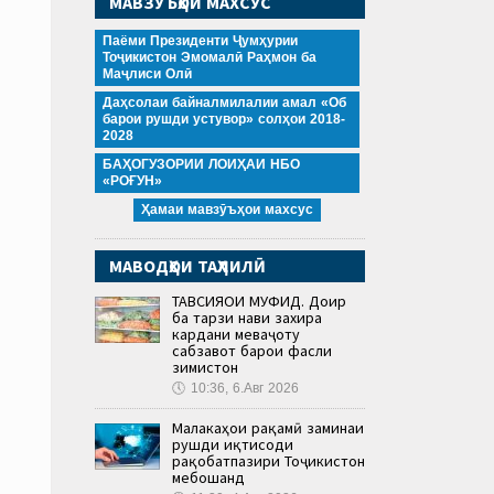
МАВЗӮЪҲОИ МАХСУС
Паёми Президенти Ҷумҳурии
Тоҷикистон Эмомалӣ Раҳмон ба
Маҷлиси Олӣ
Даҳсолаи байналмилалии амал «Об
барои рушди устувор» солҳои 2018-
2028
БАҲОГУЗОРИИ ЛОИҲАИ НБО
«РОҒУН»
Ҳамаи мавзӯъҳои махсус
МАВОДҲОИ ТАҲЛИЛӢ
ТАВСИЯҲОИ МУФИД. Доир
ба тарзи нави захира
кардани меваҷоту
сабзавот барои фасли
зимистон
🕔
10:36, 6.Авг 2026
Малакаҳои рақамӣ заминаи
рушди иқтисоди
рақобатпазири Тоҷикистон
мебошанд