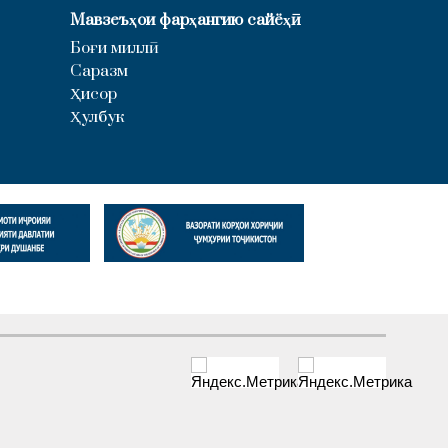
Мавзеъҳои фарҳангию сайёҳӣ
Боғи миллӣ
Саразм
Ҳисор
Ҳулбук