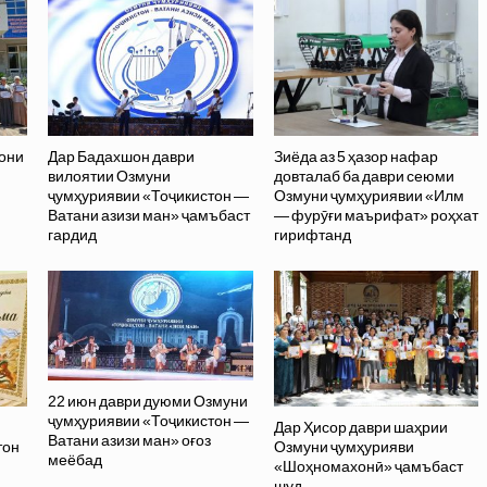
бони
Дар Бадахшон даври
Зиёда аз 5 ҳазор нафар
вилоятии Озмуни
довталаб ба даври сеюми
ҷумҳуриявии «Тоҷикистон —
Озмуни ҷумҳуриявии «Илм
Ватани азизи ман» ҷамъбаст
— фурӯғи маърифат» роҳхат
гардид
гирифтанд
22 июн даври дуюми Озмуни
ҷумҳуриявии «Тоҷикистон —
Дар Ҳисор даври шаҳрии
Ватани азизи ман» оғоз
тон
Озмуни ҷумҳурияви
меёбад
«Шоҳномахонӣ» ҷамъбаст
шуд