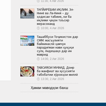
🕔
11:30, 4.Авг 2026
ТАҒЙИРЁБИИ ИҚЛИМ. Эл-
Нинё ва Ла-Ниня – ду
ҳодисаи табиие, ки ба
иқлими ҷаҳон таъсир
мерасонанд
🕔
10:00, 4.Авг 2026
Ташаббуси Тоҷикистон дар
СММ: масъулияти
байнинаслӣ ҳамчун
парадигмаи нави ҳуқуқи
сулҳ. Андешаҳо дар ин
маврид
🕔
14:00, 2.Авг 2026
ТАВСИЯҲОИ МУФИД. Доир
ба манфиат ва хусусияти
табобатии хӯрокҳои миллӣ
🕔
13:30, 2.Авг 2026
Ҳамаи маводҳои бахш