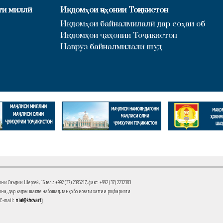
ти миллӣ
Иқдомҳои ҷаҳонии Тоҷикистон
Иқдомҳои байналмилалӣ дар соҳаи об
Иқдомҳои ҷаҳонии Тоҷикистон
Наврӯз байналмилалӣ шуд
Саъдии Шерозӣ, 16 тел.: +992 (37) 2385217, факс: +992 (37) 2232383
на, дар кадом шакле набошад, танҳо бо иҷозати хаттии роҳбарияти
 E-mail:
niat@khovar.tj