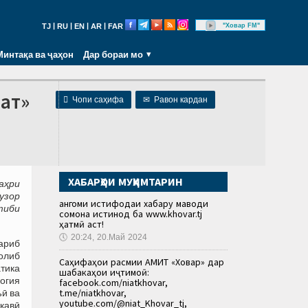
|
|
|
|
"Ховар FM"
TJ
RU
EN
AR
FAR
Минтақа ва ҷаҳон
Дар бораи мо
ат»

Чопи саҳифа
✉
Равон кардан
ХАБАРҲОИ МУҲИМТАРИН
аҳри
узор
Ҳангоми истифодаи хабару маводи
тиби
сомона истинод ба www.khovar.tj
ҳатмӣ аст!
🕔
20:24, 20.Май 2024
ариб
олиб
Саҳифаҳои расмии АМИТ «Ховар» дар
тика
шабакаҳои иҷтимоӣ:
огия
facebook.com/niatkhovar,
t.me/niatkhovar,
ъӣ ва
youtube.com/@niat_Khovar_tj,
ақавӣ