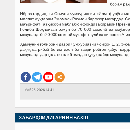
бо ҳам ра
Иброз гардид, ки Озмуни ҷумҳуриявии «Илм–фурӯғи ма
миллат муҳтарам Эмомалӣ Раҳмон баргузор мегардад. Сол
маърифат» аз ҳисоби маблағҳои фонди захиравии Президе
Ғолиби Шоҳҷоизаи озмун бо 70 000 сомонӣ ва омӯзгор
мекунанд, бо 20 000 сомонӣ мукофотпулӣ ва нишони «Аъ
Ҳамчунин ғолибони даври ҷумҳуриявии ҷойҳои 1, 2, 3-ю
дақиқ ва риёзӣ бе имтиҳон ба таври ройгон қабул кар
мекунанд, дар ҳолати ғолиб омадан ҳуқуқ пайдо мекунанд,
Май 26, 2026 14:41
ХАБАРҲОИ ДИГАРИ ИН БАХШ