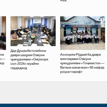
Дар Душанбе ғолибони
Аз ноҳияи Рӯдакӣ ба даври
уни
даври шаҳрии Озмуни
минтақавии Озмуни
н —
ҷумҳуриявии «Омӯзгори
ҷумҳуриявии «Тоҷикистон —
зор
сол-2026» муайян
Ватани азизи ман» 66 нафар
гардиданд
роҳхат гирифт