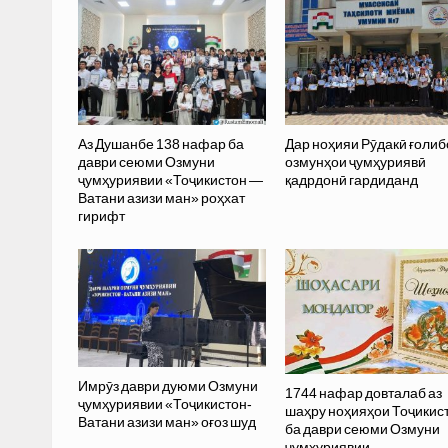
Аз Душанбе 138 нафар ба
Дар ноҳияи Рӯдакӣ ғоли
даври сеюми Озмуни
озмунҳои ҷумҳуриявӣ
ҷумҳуриявии «Тоҷикистон —
қадрдонӣ гардиданд
Ватани азизи ман» роҳхат
гирифт
Имрӯз даври дуюми Озмуни
1744 нафар довталаб аз
ҷумҳуриявии «Тоҷикистон-
шаҳру ноҳияҳои Тоҷикис
Ватани азизи ман» оғоз шуд
ба даври сеюми Озмуни
ҷумҳуриявии