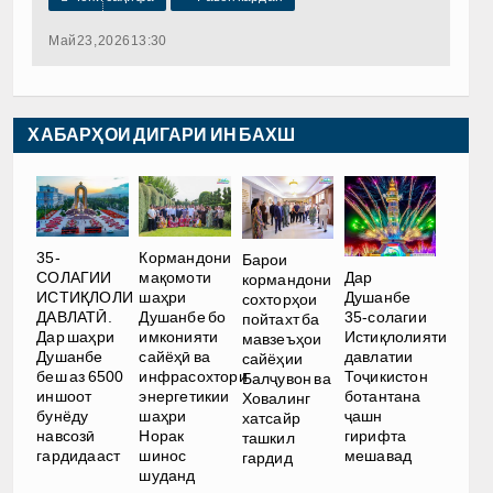
Май 23, 2026 13:30
ХАБАРҲОИ ДИГАРИ ИН БАХШ
35-
Кормандони
Барои
Дар
СОЛАГИИ
мақомоти
кормандони
Душанбе
ИСТИҚЛОЛИ
шаҳри
сохторҳои
35-солагии
ДАВЛАТӢ.
Душанбе бо
пойтахт ба
Истиқлолияти
Дар шаҳри
имконияти
мавзеъҳои
давлатии
Душанбе
сайёҳӣ ва
сайёҳии
Тоҷикистон
беш аз 6500
инфрасохтори
Балҷувон ва
ботантана
иншоот
энергетикии
Ховалинг
ҷашн
бунёду
шаҳри
хатсайр
гирифта
навсозӣ
Норак
ташкил
мешавад
гардидааст
шинос
гардид
шуданд