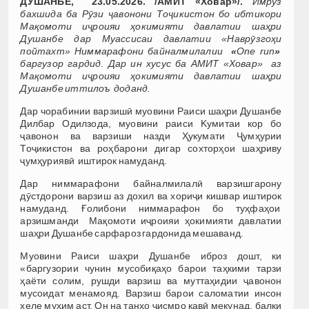
ДУШАНБЕ, 23.05.2026. /АМИТ «Ховар»/.
Имрӯз
бахшида ба Рӯзи ҷавонони Тоҷикистон бо ибтикори
Мақомоти иҷроияи ҳокимияти давлатии шаҳри
Душанбе дар Муассисаи давлатии «Наврӯзгоҳи
пойтахт» Ниммарафони байналмилалии
«
One run
»
баргузор гардид
.
Дар ин хусус ба
АМИТ «Ховар»
аз
Мақомоти иҷроияи ҳокимияти давлатии шаҳри
Душанбе иттилоъ доданд.
Дар чорабинии варзишӣ муовини Раиси шаҳри Душанбе
Дилбар Одилзода, муовини раиси Kумитаи кор бо
ҷавонон ва варзиши назди Ҳукумати Ҷумҳурии
Тоҷикистон ва роҳбарони дигар сохторҳои шаҳриву
ҷумҳуриявӣ иштирок намуданд.
Дар ниммарафони байналмилалӣ варзишгарону
дӯстдорони варзиш аз дохил ва хориҷи кишвар иштирок
намуданд. Ғолибони ниммарафон бо туҳфаҳои
арзишманди Мақомоти иҷроияи ҳокимияти давлатии
шаҳри Душанбе сарфароз гардонида мешаванд.
Муовини Раиси шаҳри Душанбе иброз дошт, ки
«баргузории чунин мусобиқаҳо барои таҳкими тарзи
ҳаёти солим, рушди варзиш ва муттаҳидии ҷавонон
мусоидат менамояд. Варзиш барои саломатии инсон
хеле муҳим аст. Он на танҳо ҷисмро қавӣ мекунад, балки