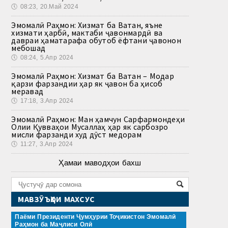
🕔
08:23, 20.Май 2024
Эмомалӣ Раҳмон: Хизмат ба Ватан, яъне
хизмати ҳарбӣ, мактаби ҷавонмардӣ ва
давраи ҳаматарафа обутоб ёфтани ҷавонон
мебошад
🕔
08:24, 5.Апр 2024
Эмомалӣ Раҳмон: Хизмат ба Ватан – Модар
қарзи фарзандии ҳар як ҷавон ба ҳисоб
меравад
🕔
17:18, 3.Апр 2024
Эмомалӣ Раҳмон: Ман ҳамчун Сарфармондеҳи
Олии Қувваҳои Мусаллаҳ ҳар як сарбозро
мисли фарзанди худ дӯст медорам
🕔
11:27, 3.Апр 2024
Ҳамаи маводҳои бахш
МАВЗӮЪҲОИ МАХСУС
Паёми Президенти Ҷумҳурии Тоҷикистон Эмомалӣ
Раҳмон ба Маҷлиси Олӣ