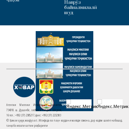
ҷаҳон
Наврӯз
байналмилалӣ
шуд
Агентии Миллии Иттилоотии Тоҷикистон
734018. ш. Душанбе, хиёбони Саъдии Шерозӣ,
16 тел.: +992 (37) 2385217, факс: +992 (37) 2232383
© Ҳамаи ҳуқуқ маҳфуз аст. Истифода ва паҳн кардани маводи сомона, дар кадом шакле набошад,
танҳо бо иҷозати хаттии роҳбарияти