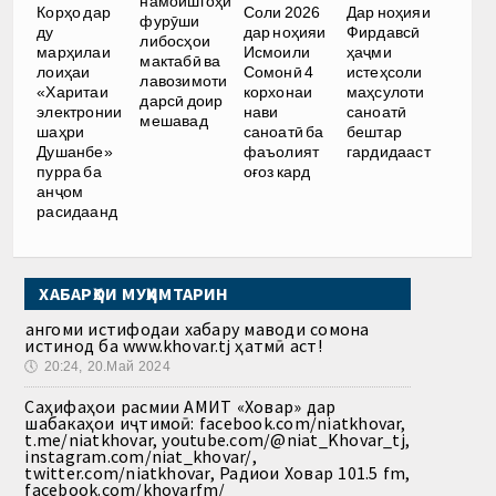
намоишгоҳи
Корҳо дар
Соли 2026
Дар ноҳияи
фурӯши
ду
дар ноҳияи
Фирдавсӣ
либосҳои
марҳилаи
Исмоили
ҳаҷми
мактабӣ ва
лоиҳаи
Сомонӣ 4
истеҳсоли
лавозимоти
«Харитаи
корхонаи
маҳсулоти
дарсӣ доир
электронии
нави
саноатӣ
мешавад
шаҳри
саноатӣ ба
бештар
Душанбе»
фаъолият
гардидааст
пурра ба
оғоз кард
анҷом
расидаанд
ХАБАРҲОИ МУҲИМТАРИН
Ҳангоми истифодаи хабару маводи сомона
истинод ба www.khovar.tj ҳатмӣ аст!
🕔
20:24, 20.Май 2024
Саҳифаҳои расмии АМИТ «Ховар» дар
шабакаҳои иҷтимоӣ: facebook.com/niatkhovar,
t.me/niatkhovar, youtube.com/@niat_Khovar_tj,
instagram.com/niat_khovar/,
twitter.com/niatkhovar, Радиои Ховар 101.5 fm,
facebook.com/khovarfm/