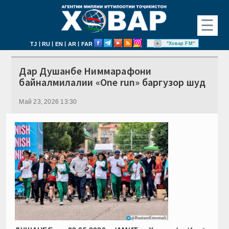
☰
|
|
|
|
"Ховар FM"
TJ
RU
EN
AR
FAR
Дар Душанбе Ниммарафони
байналмилалии «One run» баргузор шуд
Май 23, 2026 13:30