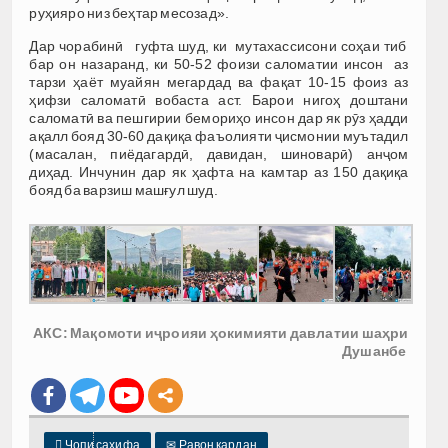
руҳияро низ беҳтар месозад».
Дар чорабинӣ гуфта шуд, ки мутахассисони соҳаи тиб
бар он назаранд, ки 50-52 фоизи саломатии инсон аз
тарзи ҳаёт муайян мегардад ва фақат 10-15 фоиз аз
ҳифзи саломатӣ вобаста аст. Барои нигоҳ доштани
саломатӣ ва пешгирии бемориҳо инсон дар як рӯз ҳадди
ақалл бояд 30-60 дақиқа фаъолияти ҷисмонии муътадил
(масалан, пиёдагардӣ, давидан, шиноварӣ) анҷом
диҳад. Инчунин дар як ҳафта на камтар аз 150 дақиқа
бояд ба варзиш машғул шуд.
АКС: Мақомоти иҷроияи ҳокимияти давлатии шаҳри
Душанбе

Чопи саҳифа
✉
Равон кардан