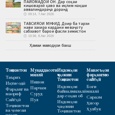
ПАЙОМАДҲОИ ОН. Дар соҳаи
кишоварзӣ ҳаво ва иқлим нақши
аввалиндараҷа доранд
🕔
09:14, 7.Авг 2026
ТАВСИЯҲОИ МУФИД. Доир ба тарзи
нави захира кардани меваҷоту
сабзавот барои фасли зимистон
🕔
10:36, 6.Авг 2026
Ҳамаи маводҳои бахш
Тоҷикистон
Муқаддасоти
Иқдомҳои
Мавзеъҳои
миллӣ
ҷаҳонии
фарҳангию
Таърих
Тоҷикистон
сайёҳӣ
Нишон
Иқтисодӣ
Иқдомҳои
Боғи
Парчам
Фарҳанг ва
байналмилалӣ
миллӣ
маориф
Суруд
дар соҳаи об
Саразм
Сайёҳӣ
Пул
Иқдомҳои
Ҳисор
Тоҷикистон
ҷаҳонии
Ҳулбук
ва ҷомеаи
Тоҷикистон