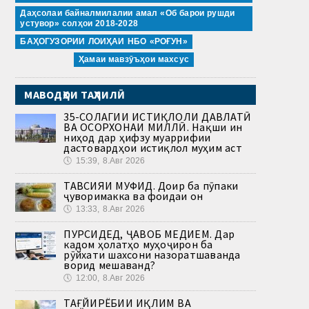
Даҳсолаи байналмилалии амал «Об барои рушди
устувор» солҳои 2018-2028
БАҲОГУЗОРИИ ЛОИҲАИ НБО «РОҒУН»
Ҳамаи мавзӯъҳои махсус
МАВОДҲОИ ТАҲЛИЛӢ
35-СОЛАГИИ ИСТИҚЛОЛИ ДАВЛАТӢ
ВА ОСОРХОНАИ МИЛЛӢ. Нақши ин
ниҳод дар ҳифзу муаррифии
дастовардҳои истиқлол муҳим аст
🕔
15:39, 8.Авг 2026
ТАВСИЯИ МУФИД. Доир ба пӯпаки
ҷуворимакка ва фоидаи он
🕔
13:33, 8.Авг 2026
ПУРСИДЕД, ҶАВОБ МЕДИҲЕМ. Дар
кадом ҳолатҳо муҳоҷирон ба
рӯйхати шахсони назоратшаванда
ворид мешаванд?
🕔
12:00, 8.Авг 2026
ТАҒЙИРЁБИИ ИҚЛИМ ВА