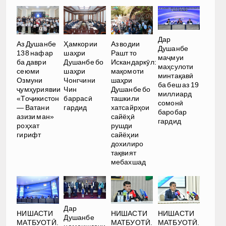
Дар
Аз Душанбе
Ҳамкории
Аз водии
Душанбе
138 нафар
шаҳри
Рашт то
маҷмуи
ба даври
Душанбе бо
Искандаркӯл:
маҳсулоти
сеюми
шаҳри
мақомоти
минтақавӣ
Озмуни
Чонгчини
шаҳри
ба беш аз 19
ҷумҳуриявии
Чин
Душанбе бо
миллиард
«Тоҷикистон
баррасӣ
ташкили
сомонӣ
— Ватани
гардид
хатсайрҳои
баробар
азизи ман»
сайёҳӣ
гардид
роҳхат
рушди
гирифт
сайёҳии
дохилиро
тақвият
мебахшад
Дар
НИШАСТИ
НИШАСТИ
НИШАСТИ
Душанбе
МАТБУОТӢ.
МАТБУОТӢ.
МАТБУОТӢ.