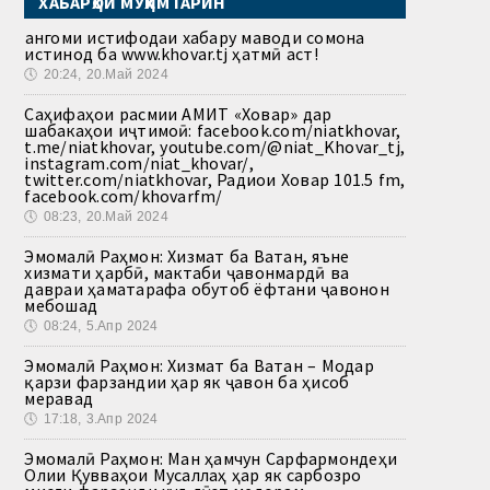
ХАБАРҲОИ МУҲИМТАРИН
Ҳангоми истифодаи хабару маводи сомона
истинод ба www.khovar.tj ҳатмӣ аст!
🕔
20:24, 20.Май 2024
Саҳифаҳои расмии АМИТ «Ховар» дар
шабакаҳои иҷтимоӣ: facebook.com/niatkhovar,
t.me/niatkhovar, youtube.com/@niat_Khovar_tj,
instagram.com/niat_khovar/,
twitter.com/niatkhovar, Радиои Ховар 101.5 fm,
facebook.com/khovarfm/
🕔
08:23, 20.Май 2024
Эмомалӣ Раҳмон: Хизмат ба Ватан, яъне
хизмати ҳарбӣ, мактаби ҷавонмардӣ ва
давраи ҳаматарафа обутоб ёфтани ҷавонон
мебошад
🕔
08:24, 5.Апр 2024
Эмомалӣ Раҳмон: Хизмат ба Ватан – Модар
қарзи фарзандии ҳар як ҷавон ба ҳисоб
меравад
🕔
17:18, 3.Апр 2024
Эмомалӣ Раҳмон: Ман ҳамчун Сарфармондеҳи
Олии Қувваҳои Мусаллаҳ ҳар як сарбозро