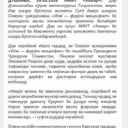
ДУШАНБЕ, 29.05.2026 /АМИТ «Ховар»/.
Дар
Донишкадаи кӯҳию металлургии Тоҷикистон, воқеъ
дар шаҳри Бӯстони вилояти Суғд даври шаҳрии
Озмуни ҷумҳуриявии «Илм — фурӯғи маърифат» бо
иштироки васеи хонандагону ҷавонони болаёқат
баргузор гардид. Дар ин хусус АМИТ «Ховар» бо
истинод ба Мақомоти иҷроияи ҳокимияти давлатии
шаҳри Бӯстон хабар медиҳад.
Дар чорабинӣ иброз гардид, ки Озмуни ҷумҳуриявии
«Илм — фурӯғи маърифат» бо ташаббуси Президенти
Ҷумҳурии Тоҷикистон, Пешвои миллат муҳтарам
Эмомалӣ Раҳмон доир шуда, ҳадафи асосии он рушди
тафаккури техникӣ, тақвияти ҷаҳонбинии илмӣ, ҷалби
наврасону ҷавонон ба омӯзиши фанҳои дақиқ ва табиӣ,
инчунин дарёфт ва дастгирии истеъдодҳои нав
мебошад.
«Имрӯз ҷомеа ба ҷавонони донишманд, соҳибкасб ва
дорои ҷаҳонбинии муосир ниёз дорад. Таъкид гардид, ки
таваҷҷуҳи давлату Ҳукумат ба рушди илму маориф
барои ҷавонон имконияти васеъ фароҳам оварда,
онҳоро ба омӯзиши илмҳои муосир ва навоварӣ ҳидоят
менамояд», — гуфта шуд дар чорабинӣ.
Озмун аз рӯйи номинатсияҳои гуногун баргузор гардида,