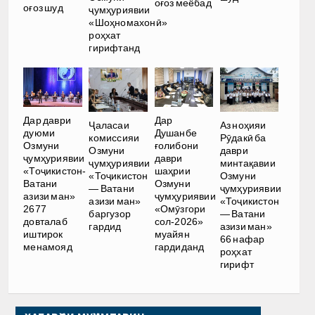
оғоз меёбад
оғоз шуд
ҷумҳуриявии
«Шоҳномахонӣ»
роҳхат
гирифтанд
Дар даври
Дар
Аз ноҳияи
Ҷаласаи
дуюми
Душанбе
Рӯдакӣ ба
комиссияи
Озмуни
ғолибони
даври
Озмуни
ҷумҳуриявии
даври
минтақавии
ҷумҳуриявии
«Тоҷикистон-
шаҳрии
Озмуни
«Тоҷикистон
Ватани
Озмуни
ҷумҳуриявии
— Ватани
азизи ман»
ҷумҳуриявии
«Тоҷикистон
азизи ман»
2677
«Омӯзгори
— Ватани
баргузор
довталаб
сол-2026»
азизи ман»
гардид
иштирок
муайян
66 нафар
менамояд
гардиданд
роҳхат
гирифт