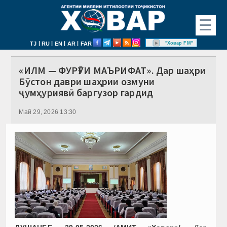
☰
|
|
|
|
"Ховар FM"
TJ
RU
EN
AR
FAR
«ИЛМ — ФУРӮҒИ МАЪРИФАТ». Дар шаҳри
Бӯстон даври шаҳрии озмуни
ҷумҳуриявӣ баргузор гардид
Май 29, 2026 13:30