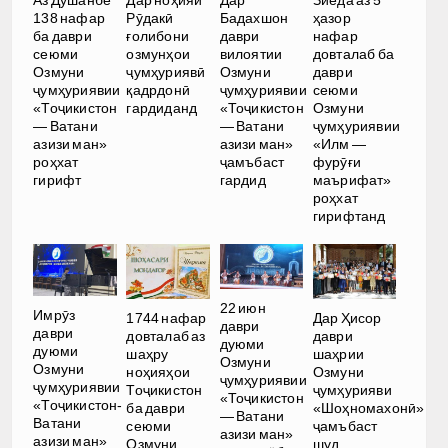
Аз Душанбе
Дар ноҳияи
Дар
Зиёда аз 5
138 нафар
Рӯдакӣ
Бадахшон
ҳазор
ба даври
ғолибони
даври
нафар
сеюми
озмунҳои
вилоятии
довталаб ба
Озмуни
ҷумҳуриявӣ
Озмуни
даври
ҷумҳуриявии
қадрдонӣ
ҷумҳуриявии
сеюми
«Тоҷикистон
гардиданд
«Тоҷикистон
Озмуни
— Ватани
— Ватани
ҷумҳуриявии
азизи ман»
азизи ман»
«Илм —
роҳхат
ҷамъбаст
фурӯғи
гирифт
гардид
маърифат»
роҳхат
гирифтанд
22 июн
Имрӯз
1744 нафар
Дар Ҳисор
даври
даври
довталаб аз
даври
дуюми
дуюми
шаҳру
шаҳрии
Озмуни
Озмуни
ноҳияҳои
Озмуни
ҷумҳуриявии
ҷумҳуриявии
Тоҷикистон
ҷумҳурияви
«Тоҷикистон
«Тоҷикистон-
ба даври
«Шоҳномахонӣ»
— Ватани
Ватани
сеюми
ҷамъбаст
азизи ман»
азизи ман»
Озмуни
шуд