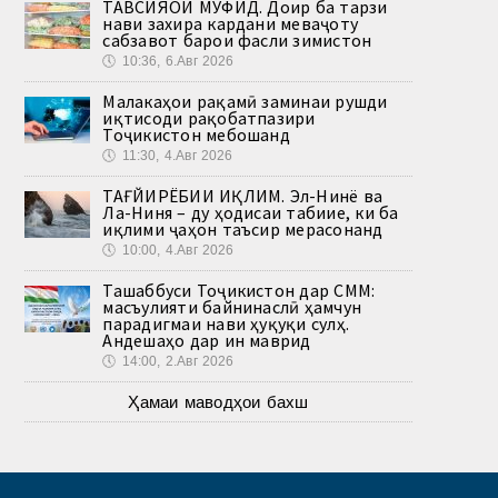
ТАВСИЯҲОИ МУФИД. Доир ба тарзи
нави захира кардани меваҷоту
сабзавот барои фасли зимистон
🕔
10:36, 6.Авг 2026
Малакаҳои рақамӣ заминаи рушди
иқтисоди рақобатпазири
Тоҷикистон мебошанд
🕔
11:30, 4.Авг 2026
ТАҒЙИРЁБИИ ИҚЛИМ. Эл-Нинё ва
Ла-Ниня – ду ҳодисаи табиие, ки ба
иқлими ҷаҳон таъсир мерасонанд
🕔
10:00, 4.Авг 2026
Ташаббуси Тоҷикистон дар СММ:
масъулияти байнинаслӣ ҳамчун
парадигмаи нави ҳуқуқи сулҳ.
Андешаҳо дар ин маврид
🕔
14:00, 2.Авг 2026
Ҳамаи маводҳои бахш