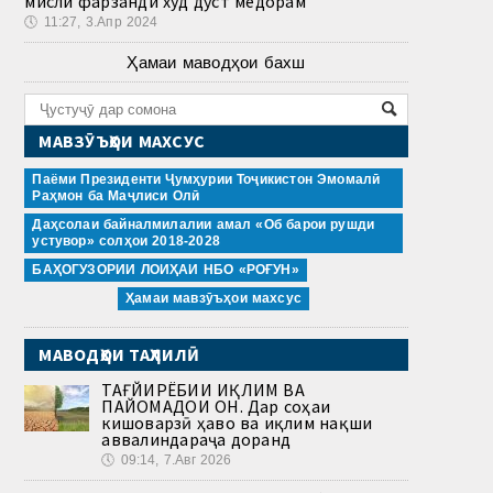
мисли фарзанди худ дӯст медорам
🕔
11:27, 3.Апр 2024
Ҳамаи маводҳои бахш
МАВЗӮЪҲОИ МАХСУС
Паёми Президенти Ҷумҳурии Тоҷикистон Эмомалӣ
Раҳмон ба Маҷлиси Олӣ
Даҳсолаи байналмилалии амал «Об барои рушди
устувор» солҳои 2018-2028
БАҲОГУЗОРИИ ЛОИҲАИ НБО «РОҒУН»
Ҳамаи мавзӯъҳои махсус
МАВОДҲОИ ТАҲЛИЛӢ
ТАҒЙИРЁБИИ ИҚЛИМ ВА
ПАЙОМАДҲОИ ОН. Дар соҳаи
кишоварзӣ ҳаво ва иқлим нақши
аввалиндараҷа доранд
🕔
09:14, 7.Авг 2026