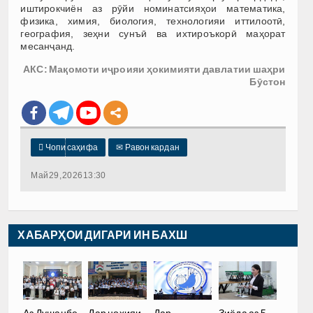
иштирокчиён аз рӯйи номинатсияҳои математика,
физика, химия, биология, технологияи иттилоотӣ,
география, зеҳни сунъӣ ва ихтироъкорӣ маҳорат
месанҷанд.
АКС: Мақомоти иҷроияи ҳокимияти давлатии шаҳри
Бӯстон

Чопи саҳифа
✉
Равон кардан
Май 29, 2026 13:30
ХАБАРҲОИ ДИГАРИ ИН БАХШ