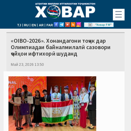
☰
|
|
|
|
"Ховар FM"
TJ
RU
EN
AR
FAR
«OIBO-2026». Хонандагони тоҷик дар
Олимпиадаи байналмилалӣ сазовори
ҷойҳои ифтихорӣ шуданд
Май 23, 2026 13:50