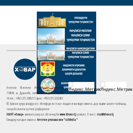
Агентии Миллии Иттилоотии Тоҷикистон
734018. ш. Душанбе, хиёбони Саъдии Шерозӣ,
16 тел.: +992 (37) 2385217, факс: +992 (37) 2232383
© Ҳамаи ҳуқуқ маҳфуз аст. Истифода ва паҳн кардани маводи сомона, дар кадом шакле набошад,
танҳо бо иҷозати хаттии роҳбарияти
АМИТ «Ховар»
имконпазир аст. Истинод ба
www.khovar.tj
ҳатмист. E-mail:
niat@khovar.tj
Омодакунандаи сомона:
Агентии рекламавии "adMedia"