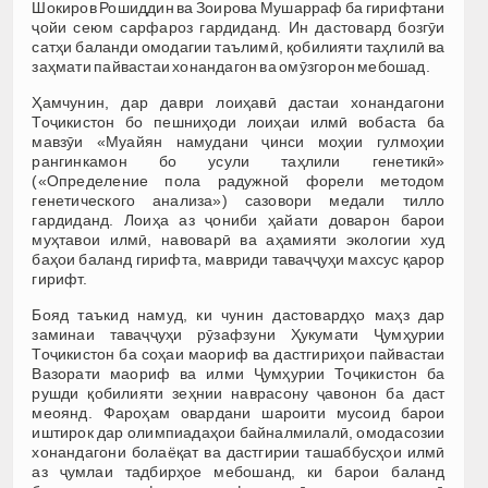
Шокиров Рошиддин ва Зоирова Мушарраф ба гирифтани
ҷойи сеюм сарфароз гардиданд. Ин дастовард бозгӯи
сатҳи баланди омодагии таълимӣ, қобилияти таҳлилӣ ва
заҳмати пайвастаи хонандагон ва омӯзгорон мебошад.
Ҳамчунин, дар даври лоиҳавӣ дастаи хонандагони
Тоҷикистон бо пешниҳоди лоиҳаи илмӣ вобаста ба
мавзӯи «Муайян намудани ҷинси моҳии гулмоҳии
рангинкамон бо усули таҳлили генетикӣ»
(«Определение пола радужной форели методом
генетического анализа») сазовори медали тилло
гардиданд. Лоиҳа аз ҷониби ҳайати доварон барои
муҳтавои илмӣ, навоварӣ ва аҳамияти экологии худ
баҳои баланд гирифта, мавриди таваҷҷуҳи махсус қарор
гирифт.
Бояд таъкид намуд, ки чунин дастовардҳо маҳз дар
заминаи таваҷҷуҳи рӯзафзуни Ҳукумати Ҷумҳурии
Тоҷикистон ба соҳаи маориф ва дастгириҳои пайвастаи
Вазорати маориф ва илми Ҷумҳурии Тоҷикистон ба
рушди қобилияти зеҳнии наврасону ҷавонон ба даст
меоянд. Фароҳам овардани шароити мусоид барои
иштирок дар олимпиадаҳои байналмилалӣ, омодасозии
хонандагони болаёқат ва дастгирии ташаббусҳои илмӣ
аз ҷумлаи тадбирҳое мебошанд, ки барои баланд