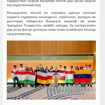
бардоштани нуфузи маорифи миллӣ дар арсаи ҷаҳонӣ
мусоидат менамоянд.
Маъмурияти литсей ин пирӯзиро ҳамчун натиҷаи
заҳмати содиқонаи хонандагон, омӯзгорон, волидон ва
дастгирии пайвастаи Вазорати маориф ва илми
Ҷумҳурии Тоҷикистон арзёбӣ намуда, ба иштирокчиён
дар роҳи фатҳи қуллаҳои нави илмӣ комёбиҳои бештар
орзу менамояд.