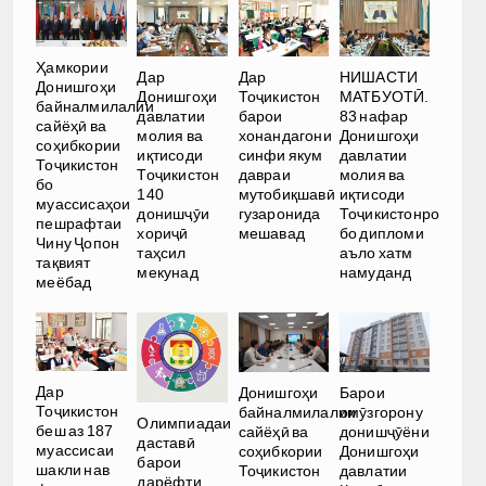
Ҳамкории
Дар
Дар
НИШАСТИ
Донишгоҳи
Донишгоҳи
Тоҷикистон
МАТБУОТӢ.
байналмилалии
давлатии
барои
83 нафар
сайёҳӣ ва
молия ва
хонандагони
Донишгоҳи
соҳибкории
иқтисоди
синфи якум
давлатии
Тоҷикистон
Тоҷикистон
давраи
молия ва
бо
140
мутобиқшавӣ
иқтисоди
муассисаҳои
донишҷӯи
гузаронида
Тоҷикистонро
пешрафтаи
хориҷӣ
мешавад
бо дипломи
Чину Ҷопон
таҳсил
аъло хатм
тақвият
мекунад
намуданд
меёбад
Дар
Донишгоҳи
Барои
Тоҷикистон
байналмилалии
омӯзгорону
Олимпиадаи
беш аз 187
сайёҳӣ ва
донишҷӯёни
даставӣ
муассисаи
соҳибкории
Донишгоҳи
барои
шакли нав
Тоҷикистон
давлатии
дарёфти