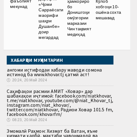
фаъолият
ҳамкориро
Кӯлоб
«Ҷоми
мекунад
бо
хобгоҳи 10-
Сарраёсати
Донишгоҳи
ошёна сохта
маорифи
омӯзгории
мешавад
шаҳри
марказии
Душанбе»
Чин тақвият
доир
медиҳад
мегардад
ХАБАРҲОИ МУҲИМТАРИН
Ҳангоми истифодаи хабару маводи сомона
истинод ба www.khovar.tj ҳатмӣ аст!
🕔
20:24, 20.Май 2024
Саҳифаҳои расмии АМИТ «Ховар» дар
шабакаҳои иҷтимоӣ: facebook.com/niatkhovar,
t.me/niatkhovar, youtube.com/@niat_Khovar_tj,
instagram.com/niat_khovar/,
twitter.com/niatkhovar, Радиои Ховар 101.5 fm,
facebook.com/khovarfm/
🕔
08:23, 20.Май 2024
Эмомалӣ Раҳмон: Хизмат ба Ватан, яъне
хизмати ҳарбӣ, мактаби ҷавонмардӣ ва