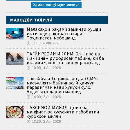
Ҳамаи мавзӯъҳои махсус
МАВОДҲОИ ТАҲЛИЛӢ
Малакаҳои рақамӣ заминаи рушди
иқтисоди рақобатпазири
Тоҷикистон мебошанд
🕔
11:30, 4.Авг 2026
ТАҒЙИРЁБИИ ИҚЛИМ. Эл-Нинё ва
Ла-Ниня – ду ҳодисаи табиие, ки ба
иқлими ҷаҳон таъсир мерасонанд
🕔
10:00, 4.Авг 2026
Ташаббуси Тоҷикистон дар СММ:
масъулияти байнинаслӣ ҳамчун
парадигмаи нави ҳуқуқи сулҳ.
Андешаҳо дар ин маврид
🕔
14:00, 2.Авг 2026
ТАВСИЯҲОИ МУФИД. Доир ба
манфиат ва хусусияти табобатии
хӯрокҳои миллӣ
🕔
13:30, 2.Авг 2026