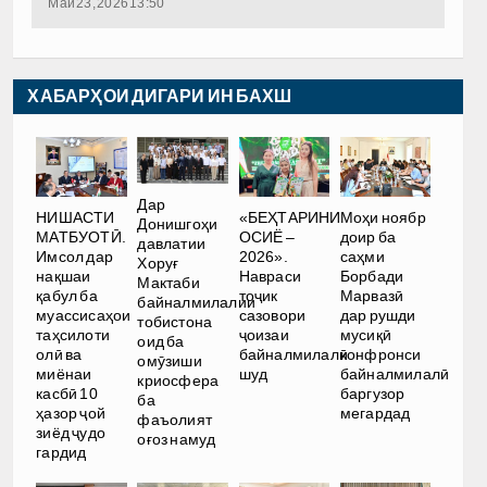
Май 23, 2026 13:50
ХАБАРҲОИ ДИГАРИ ИН БАХШ
Дар
НИШАСТИ
«БЕҲТАРИНИ
Моҳи ноябр
Донишгоҳи
МАТБУОТӢ.
ОСИЁ –
доир ба
давлатии
Имсол дар
2026».
саҳми
Хоруғ
нақшаи
Навраси
Борбади
Мактаби
қабул ба
тоҷик
Марвазӣ
байналмилалии
муассисаҳои
сазовори
дар рушди
тобистона
таҳсилоти
ҷоизаи
мусиқӣ
оид ба
олӣ ва
байналмилалӣ
конфронси
омӯзиши
миёнаи
шуд
байналмилалӣ
криосфера
касбӣ 10
баргузор
ба
ҳазор ҷой
мегардад
фаъолият
зиёд ҷудо
оғоз намуд
гардид