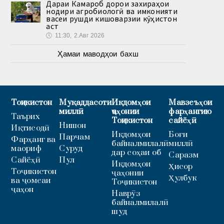
Дараи Камароб дорои захираҳои
нодири агробиологӣ ва имконияти
васеи рушди кишоварзии кӯҳистон
аст
🕔
11:30, 2.Авг 2026
Ҳамаи маводҳои бахш
Тоҷикистон
Муқаддасоти
Иқдомҳои
Мавзеъҳои
миллӣ
ҷаҳонии
фарҳангию
Таърих
Тоҷикистон
сайёҳӣ
Нишон
Иқтисодӣ
Иқдомҳои
Боғи
Парчам
Фарҳанг ва
байналмилалӣ
миллӣ
маориф
Суруд
дар соҳаи об
Саразм
Сайёҳӣ
Пул
Иқдомҳои
Ҳисор
Тоҷикистон
ҷаҳонии
Ҳулбук
ва ҷомеаи
Тоҷикистон
ҷаҳон
Наврӯз
байналмилалӣ
шуд