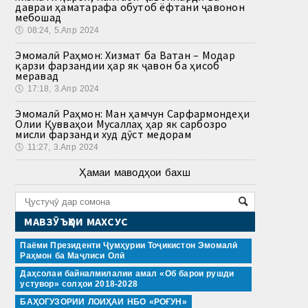
давраи ҳаматарафа обутоб ёфтани ҷавонон
мебошад
🕔
08:24, 5.Апр 2024
Эмомалӣ Раҳмон: Хизмат ба Ватан – Модар
қарзи фарзандии ҳар як ҷавон ба ҳисоб
меравад
🕔
17:18, 3.Апр 2024
Эмомалӣ Раҳмон: Ман ҳамчун Сарфармондеҳи
Олии Қувваҳои Мусаллаҳ ҳар як сарбозро
мисли фарзанди худ дӯст медорам
🕔
11:27, 3.Апр 2024
Ҳамаи маводҳои бахш
МАВЗӮЪҲОИ МАХСУС
Паёми Президенти Ҷумҳурии Тоҷикистон Эмомалӣ
Раҳмон ба Маҷлиси Олӣ
Даҳсолаи байналмилалии амал «Об барои рушди
устувор» солҳои 2018-2028
БАҲОГУЗОРИИ ЛОИҲАИ НБО «РОҒУН»