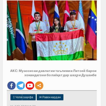
АКС: Муассисаи давлатии таълимии Литсей барои
хонандагони болаёқат дар шаҳри Душанбе

Чопи саҳифа
✉
Равон кардан