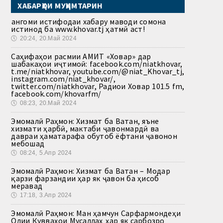
ХАБАРҲОИ МУҲИМТАРИН
Ҳангоми истифодаи хабару маводи сомона
истинод ба www.khovar.tj ҳатмӣ аст!
🕔
20:24, 20.Май 2024
Саҳифаҳои расмии АМИТ «Ховар» дар
шабакаҳои иҷтимоӣ: facebook.com/niatkhovar,
t.me/niatkhovar, youtube.com/@niat_Khovar_tj,
instagram.com/niat_khovar/,
twitter.com/niatkhovar, Радиои Ховар 101.5 fm,
facebook.com/khovarfm/
🕔
08:23, 20.Май 2024
Эмомалӣ Раҳмон: Хизмат ба Ватан, яъне
хизмати ҳарбӣ, мактаби ҷавонмардӣ ва
давраи ҳаматарафа обутоб ёфтани ҷавонон
мебошад
🕔
08:24, 5.Апр 2024
Эмомалӣ Раҳмон: Хизмат ба Ватан – Модар
қарзи фарзандии ҳар як ҷавон ба ҳисоб
меравад
🕔
17:18, 3.Апр 2024
Эмомалӣ Раҳмон: Ман ҳамчун Сарфармондеҳи
Олии Қувваҳои Мусаллаҳ ҳар як сарбозро