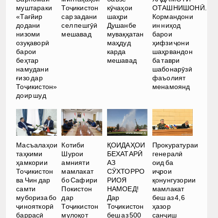
муштараки
Тоҷикистон
кӯчаҳои
ОТАШНИШОНӢ.
«Тағйир
сар задани
шаҳри
Кормандони
додани
сел пешгӯӣ
Душанбе
ин ниҳод
низоми
мешавад
муваққатан
барои
озуқаворӣ
маҳдуд
ҳифзи ҷони
барои
карда
шаҳрвандон
беҳтар
мешавад
ба таври
намудани
шабонарӯзӣ
ғизо дар
фаъолият
Тоҷикистон»
менамоянд
доир шуд
Масъалаҳои
Котиби
ҚОИДАҲОИ
Прокуратураи
таҳкими
Шурои
БЕХАТАРӢ
генералӣ
ҳамкории
амнияти
АЗ
оид ба
Тоҷикистон
мамлакат
СӮХТОРРО
иҷрои
ва Чин дар
бо Сафири
РИОЯ
қонунгузории
самти
Покистон
НАМОЕД!
мамлакат
мубориза бо
дар
Дар
беш аз 4,6
ҷинояткорӣ
Тоҷикистон
Тоҷикистон
ҳазор
баррасӣ
мулоқот
беш аз 500
санҷиш