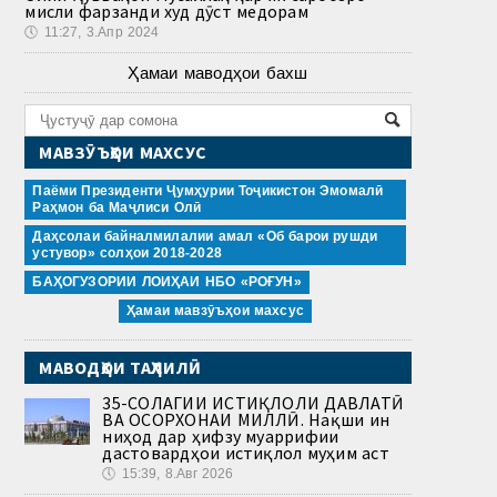
мисли фарзанди худ дӯст медорам
🕔
11:27, 3.Апр 2024
Ҳамаи маводҳои бахш
МАВЗӮЪҲОИ МАХСУС
Паёми Президенти Ҷумҳурии Тоҷикистон Эмомалӣ
Раҳмон ба Маҷлиси Олӣ
Даҳсолаи байналмилалии амал «Об барои рушди
устувор» солҳои 2018-2028
БАҲОГУЗОРИИ ЛОИҲАИ НБО «РОҒУН»
Ҳамаи мавзӯъҳои махсус
МАВОДҲОИ ТАҲЛИЛӢ
35-СОЛАГИИ ИСТИҚЛОЛИ ДАВЛАТӢ
ВА ОСОРХОНАИ МИЛЛӢ. Нақши ин
ниҳод дар ҳифзу муаррифии
дастовардҳои истиқлол муҳим аст
🕔
15:39, 8.Авг 2026