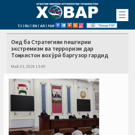
☰
|
|
|
|
"Ховар FM"
TJ
RU
EN
AR
FAR
Оид ба Стратегияи пешгирии
экстремизм ва терроризм дар
Тоҷикистон вохӯрӣ баргузор гардид
Май 23, 2026 13:40