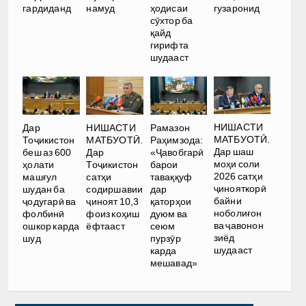
гардиданд
намуд
ҳодисаи
гузаронид
сӯхтор ба
қайд
гирифта
шудааст
НИШАСТИ
Дар
НИШАСТИ
Рамазон
МАТБУОТӢ.
Тоҷикистон
МАТБУОТӢ.
Раҳимзода:
Дар шаш
беш аз 600
Дар
«Ҷавобгарӣ
моҳи соли
ҳолати
Тоҷикистон
барои
2026 сатҳи
машғул
сатҳи
таваққуф
ҷинояткорӣ
шудан ба
содиршавии
дар
байни
ҷодугарӣ ва
ҷиноят 10,3
қаторҳои
ноболиғон
фолбинӣ
фоиз коҳиш
дуюм ва
ва ҷавонон
ошкор карда
ёфтааст
сеюм
зиёд
шуд
пурзӯр
шудааст
карда
мешавад»