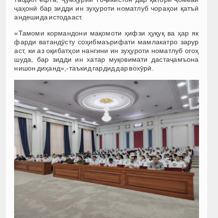
ҷаҳонӣ бар зидди ин зуҳуроти номатлуб чораҳои қатъӣ
андешида истодааст.
«Тамоми кормандони мақомоти ҳифзи ҳуқуқ ва ҳар як
фарди ватандӯсту соҳибмаърифати мамлакатро зарур
аст, ки аз оқибатҳои нангини ин зуҳуроти номатлуб огоҳ
шуда, бар зидди ин хатар муқовимати дастаҷамъона
нишон диҳанд»,-таъкид гардид дар вохӯрӣ.