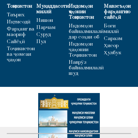
Тоҷикистон
Муқаддасоти
Иқдомҳои
Мавзеъҳои
миллӣ
ҷаҳонии
фарҳангию
Таърих
Тоҷикистон
сайёҳӣ
Нишон
Иқтисодӣ
Иқдомҳои
Боғи
Парчам
Фарҳанг ва
байналмилалӣ
миллӣ
маориф
Суруд
дар соҳаи об
Саразм
Сайёҳӣ
Пул
Иқдомҳои
Ҳисор
Тоҷикистон
ҷаҳонии
Ҳулбук
ва ҷомеаи
Тоҷикистон
ҷаҳон
Наврӯз
байналмилалӣ
шуд