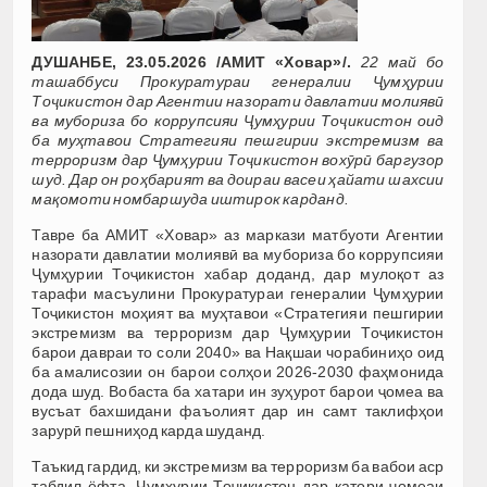
ДУШАНБЕ, 23.05.2026 /АМИТ «Ховар»/.
22 май бо
ташаббуси Прокуратураи генералии Ҷумҳурии
Тоҷикистон дар Агентии назорати давлатии молиявӣ
ва мубориза бо коррупсияи Ҷумҳурии Тоҷикистон оид
ба муҳтавои Стратегияи пешгирии экстремизм ва
терроризм дар Ҷумҳурии Тоҷикистон вохӯрӣ баргузор
шуд. Дар он роҳбарият ва доираи васеи ҳайати шахсии
мақомоти номбаршуда иштирок карданд.
Тавре ба АМИТ «Ховар» аз маркази матбуоти Агентии
назорати давлатии молиявӣ ва мубориза бо коррупсияи
Ҷумҳурии Тоҷикистон хабар доданд, дар мулоқот аз
тарафи масъулини Прокуратураи генералии Ҷумҳурии
Тоҷикистон моҳият ва муҳтавои «Стратегияи пешгирии
экстремизм ва терроризм дар Ҷумҳурии Тоҷикистон
барои давраи то соли 2040» ва Нақшаи чорабиниҳо оид
ба амалисозии он барои солҳои 2026-2030 фаҳмонида
дода шуд. Вобаста ба хатари ин зуҳурот барои ҷомеа ва
вусъат бахшидани фаъолият дар ин самт таклифҳои
зарурӣ пешниҳод карда шуданд.
Таъкид гардид, ки экстремизм ва терроризм ба вабои аср
табдил ёфта, Ҷумҳурии Тоҷикистон дар қатори ҷомеаи