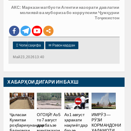
АКС: Маркази матбуоти Агентии назорати давлатии
молиявӣ ва мубориза бо коррупсияи Ҷумҳурии
Тоҷикистон

Чопи саҳифа
✉
Равон кардан
Май 23, 2026 13:40
ХАБАРҲОИ ДИГАРИ ИН БАХШ
Ҷаласаи
ОГОҲӢ! Аз 5
Аз 1 август
ИМРӮЗ —
Кумитаи
то 7 август
ҳаракати
РӮЗИ
роҳбарикунандаи
дар баъзе
нақлиёт дар
КОРМАНДОНИ
Барномаи
минтақаҳои
баъзе
ХАДАМОТИ