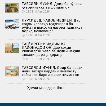
ТАВСИЯИ МУФИД. Доир ба пӯпаки
ҷуворимакка ва фоидаи он
🕔
13:33, 8.Авг 2026
ПУРСИДЕД, ҶАВОБ МЕДИҲЕМ. Дар
кадом ҳолатҳо муҳоҷирон ба
рӯйхати шахсони назоратшаванда
ворид мешаванд?
🕔
12:00, 8.Авг 2026
ТАҒЙИРЁБИИ ИҚЛИМ ВА
ПАЙОМАДҲОИ ОН. Дар соҳаи
кишоварзӣ ҳаво ва иқлим нақши
аввалиндараҷа доранд
🕔
09:14, 7.Авг 2026
ТАВСИЯҲОИ МУФИД. Доир ба тарзи
нави захира кардани меваҷоту
сабзавот барои фасли зимистон
🕔
10:36, 6.Авг 2026
Ҳамаи маводҳои бахш