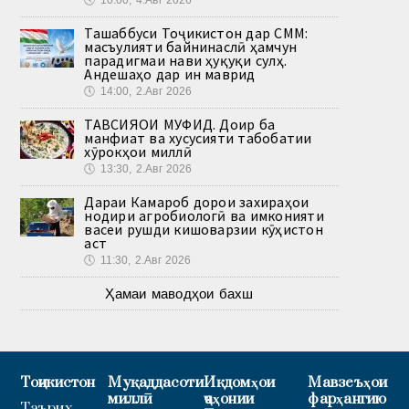
🕔
10:00, 4.Авг 2026
Ташаббуси Тоҷикистон дар СММ:
масъулияти байнинаслӣ ҳамчун
парадигмаи нави ҳуқуқи сулҳ.
Андешаҳо дар ин маврид
🕔
14:00, 2.Авг 2026
ТАВСИЯҲОИ МУФИД. Доир ба
манфиат ва хусусияти табобатии
хӯрокҳои миллӣ
🕔
13:30, 2.Авг 2026
Дараи Камароб дорои захираҳои
нодири агробиологӣ ва имконияти
васеи рушди кишоварзии кӯҳистон
аст
🕔
11:30, 2.Авг 2026
Ҳамаи маводҳои бахш
Тоҷикистон
Муқаддасоти
Иқдомҳои
Мавзеъҳои
миллӣ
ҷаҳонии
фарҳангию
Таърих