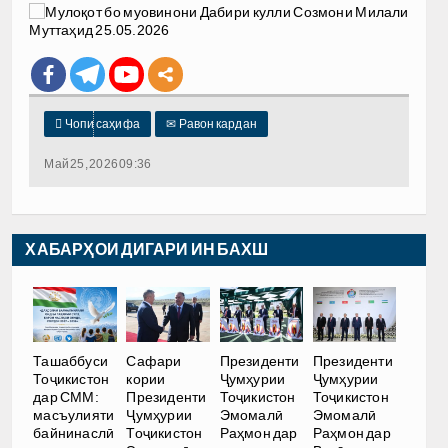

Чопи саҳифа
✉
Равон кардан
Май 25, 2026 09:36
ХАБАРҲОИ ДИГАРИ ИН БАХШ
Ташаббуси
Сафари
Президенти
Президенти
Тоҷикистон
кории
Ҷумҳурии
Ҷумҳурии
дар СММ:
Президенти
Тоҷикистон
Тоҷикистон
масъулияти
Ҷумҳурии
Эмомалӣ
Эмомалӣ
байнинаслӣ
Тоҷикистон
Раҳмон дар
Раҳмон дар