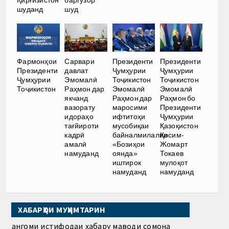
шуданд
шуд
Фармонҳои
Сарвари
Президенти
Президенти
Президенти
давлат
Ҷумҳурии
Ҷумҳурии
Ҷумҳурии
Эмомалӣ
Тоҷикистон
Тоҷикистон
Тоҷикистон
Раҳмон дар
Эмомалӣ
Эмомалӣ
якчанд
Раҳмон дар
Раҳмон бо
вазорату
маросими
Президенти
идораҳо
ифтитоҳи
Ҷумҳурии
тағйироти
мусобиқаи
Қазоқистон
кадрӣ
байналмилалии
Қосим-
амалӣ
«Бозиҳои
Жомарт
намуданд
оянда»
Токаев
иштирок
мулоқот
намуданд
намуданд
ХАБАРҲОИ МУҲИМТАРИН
Ҳангоми истифодаи хабару маводи сомона