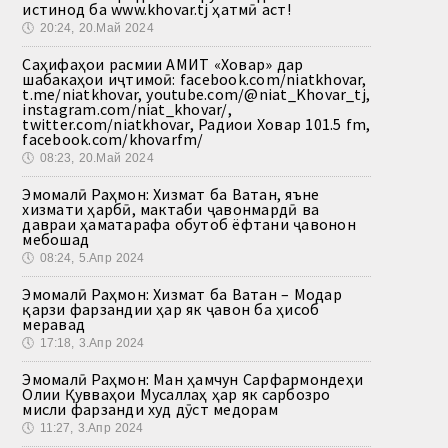
истинод ба www.khovar.tj ҳатмӣ аст!
🕔
20:24, 20.Май 2024
Саҳифаҳои расмии АМИТ «Ховар» дар
шабакаҳои иҷтимоӣ: facebook.com/niatkhovar,
t.me/niatkhovar, youtube.com/@niat_Khovar_tj,
instagram.com/niat_khovar/,
twitter.com/niatkhovar, Радиои Ховар 101.5 fm,
facebook.com/khovarfm/
🕔
08:23, 20.Май 2024
Эмомалӣ Раҳмон: Хизмат ба Ватан, яъне
хизмати ҳарбӣ, мактаби ҷавонмардӣ ва
давраи ҳаматарафа обутоб ёфтани ҷавонон
мебошад
🕔
08:24, 5.Апр 2024
Эмомалӣ Раҳмон: Хизмат ба Ватан – Модар
қарзи фарзандии ҳар як ҷавон ба ҳисоб
меравад
🕔
17:18, 3.Апр 2024
Эмомалӣ Раҳмон: Ман ҳамчун Сарфармондеҳи
Олии Қувваҳои Мусаллаҳ ҳар як сарбозро
мисли фарзанди худ дӯст медорам
🕔
11:27, 3.Апр 2024