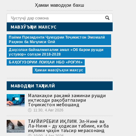
Ҳамаи маводҳои бахш
МАВЗӮЪҲОИ МАХСУС
Паёми Президенти Ҷумҳурии Тоҷикистон Эмомалӣ
Раҳмон ба Маҷлиси Олӣ
Даҳсолаи байналмилалии амал «Об барои рушди
устувор» солҳои 2018-2028
БАҲОГУЗОРИИ ЛОИҲАИ НБО «РОҒУН»
Ҳамаи мавзӯъҳои махсус
МАВОДҲОИ ТАҲЛИЛӢ
Малакаҳои рақамӣ заминаи рушди
иқтисоди рақобатпазири
Тоҷикистон мебошанд
🕔
11:30, 4.Авг 2026
ТАҒЙИРЁБИИ ИҚЛИМ. Эл-Нинё ва
Ла-Ниня – ду ҳодисаи табиие, ки ба
иқлими ҷаҳон таъсир мерасонанд