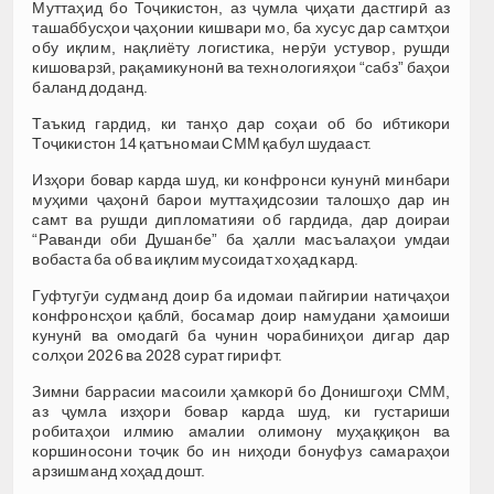
Муттаҳид бо Тоҷикистон, аз ҷумла ҷиҳати дастгирӣ аз
ташаббусҳои ҷаҳонии кишвари мо, ба хусус дар самтҳои
обу иқлим, нақлиёту логистика, нерӯи устувор, рушди
кишоварзӣ, рақамикунонӣ ва технологияҳои “сабз” баҳои
баланд доданд.
Таъкид гардид, ки танҳо дар соҳаи об бо ибтикори
Тоҷикистон 14 қатъномаи СММ қабул шудааст.
Изҳори бовар карда шуд, ки конфронси кунунӣ минбари
муҳими ҷаҳонӣ барои муттаҳидсозии талошҳо дар ин
самт ва рушди дипломатияи об гардида, дар доираи
“Раванди оби Душанбе” ба ҳалли масъалаҳои умдаи
вобаста ба об ва иқлим мусоидат хоҳад кард.
Гуфтугӯи судманд доир ба идомаи пайгирии натиҷаҳои
конфронсҳои қаблӣ, босамар доир намудани ҳамоиши
кунунӣ ва омодагӣ ба чунин чорабиниҳои дигар дар
солҳои 2026 ва 2028 сурат гирифт.
Зимни баррасии масоили ҳамкорӣ бо Донишгоҳи СММ,
аз ҷумла изҳори бовар карда шуд, ки густариши
робитаҳои илмию амалии олимону муҳаққиқон ва
коршиносони тоҷик бо ин ниҳоди бонуфуз самараҳои
арзишманд хоҳад дошт.