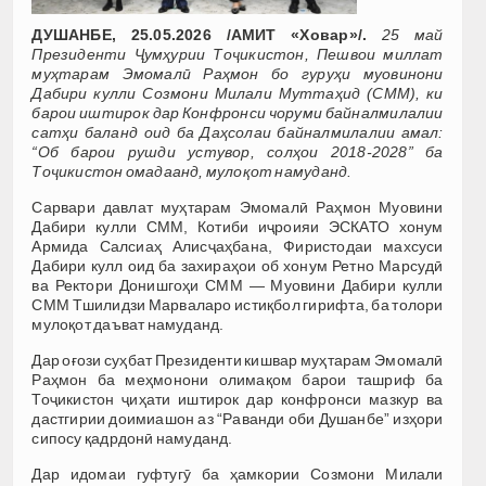
ДУШАНБЕ, 25.05.2026 /АМИТ «Ховар»/.
25 май
Президенти Ҷумҳурии Тоҷикистон, Пешвои миллат
муҳтарам Эмомалӣ Раҳмон бо гуруҳи муовинони
Дабири кулли Созмони Милали Муттаҳид (СММ), ки
барои иштирок дар Конфронси чоруми байналмилалии
сатҳи баланд оид ба Даҳсолаи байналмилалии амал:
“Об барои рушди устувор, солҳои 2018-2028” ба
Тоҷикистон омадаанд, мулоқот намуданд.
Сарвари давлат муҳтарам Эмомалӣ Раҳмон Муовини
Дабири кулли СММ, Котиби иҷроияи ЭСКАТО хонум
Армида Салсиаҳ Алисҷаҳбана, Фиристодаи махсуси
Дабири кулл оид ба захираҳои об хонум Ретно Марсудӣ
ва Ректори Донишгоҳи СММ — Муовини Дабири кулли
СММ Тшилидзи Марваларо истиқбол гирифта, ба толори
мулоқот даъват намуданд.
Дар оғози суҳбат Президенти кишвар муҳтарам Эмомалӣ
Раҳмон ба меҳмонони олимақом барои ташриф ба
Тоҷикистон ҷиҳати иштирок дар конфронси мазкур ва
дастгирии доимиашон аз “Раванди оби Душанбе” изҳори
сипосу қадрдонӣ намуданд.
Дар идомаи гуфтугӯ ба ҳамкории Созмони Милали