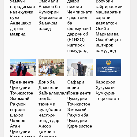
ҳамчун
Эмомалӣ
даври
Вохӯрии
парадигмаи
Раҳмон ба
ниҳоии
ғайрирасмии
нави ҳуқуқи
Ҷумҳурии
Чемпионати
машваратии
сулҳ.
Қирғизистон
ҷаҳон оид
сарони
Андешаҳо
ба анҷом
ба
давлатҳои
дар ин
расид
формулаи 1
Осиёи
маврид
дар рӯи об
Марказӣ ва
(F1H2O)
Озарбойҷон
иштирок
иштирок
намуданд
намуданд
Президенти
Доир ба
Сафари
Қарорҳои
Ҷумҳурии
Даҳсолаи
кории
Ҳукумати
Тоҷикистон
байналмилалӣ
Президенти
Ҷумҳурии
Эмомалӣ
оид ба
Ҷумҳурии
Тоҷикистон
Раҳмон
таҳкими
Тоҷикистон
вориди
сулҳ барои
Эмомалӣ
шаҳри
наслҳои
Раҳмон ба
Чолпон-
оянда дар
Ҷумҳурии
Атаи
Ҳисор
Қирғизистон
Ҷумҳурии
ҳамоиш
Қирғизистон
баргузор