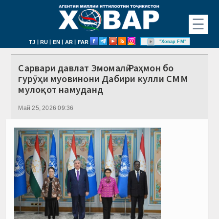
☰
|
|
|
|
"Ховар FM"
TJ
RU
EN
AR
FAR
Сарвари давлат Эмомалӣ Раҳмон бо
гурӯҳи муовинони Дабири кулли СММ
мулоқот намуданд
Май 25, 2026 09:36