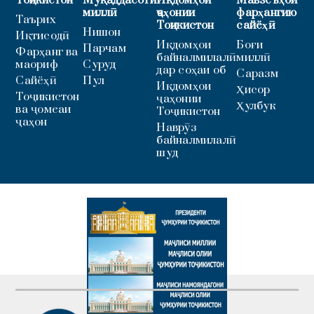
миллӣ
ҷаҳонии
фарҳангию
Таърих
Тоҷикистон
сайёҳӣ
Нишон
Иқтисодӣ
Иқдомҳои
Боғи
Парчам
Фарҳанг ва
байналмилалӣ
миллӣ
маориф
Суруд
дар соҳаи об
Саразм
Сайёҳӣ
Пул
Иқдомҳои
Ҳисор
Тоҷикистон
ҷаҳонии
Ҳулбук
ва ҷомеаи
Тоҷикистон
ҷаҳон
Наврӯз
байналмилалӣ
шуд