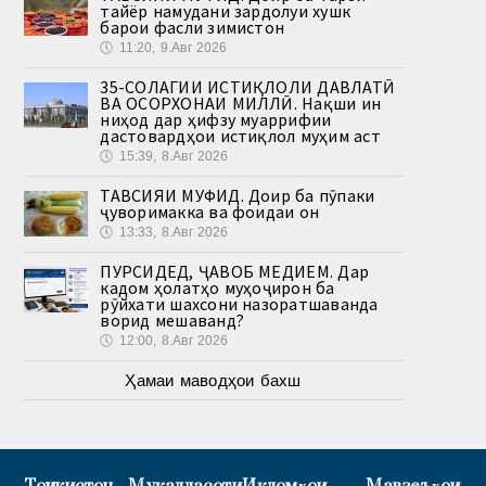
тайёр намудани зардолуи хушк
барои фасли зимистон
🕔
11:20, 9.Авг 2026
35-СОЛАГИИ ИСТИҚЛОЛИ ДАВЛАТӢ
ВА ОСОРХОНАИ МИЛЛӢ. Нақши ин
ниҳод дар ҳифзу муаррифии
дастовардҳои истиқлол муҳим аст
🕔
15:39, 8.Авг 2026
ТАВСИЯИ МУФИД. Доир ба пӯпаки
ҷуворимакка ва фоидаи он
🕔
13:33, 8.Авг 2026
ПУРСИДЕД, ҶАВОБ МЕДИҲЕМ. Дар
кадом ҳолатҳо муҳоҷирон ба
рӯйхати шахсони назоратшаванда
ворид мешаванд?
🕔
12:00, 8.Авг 2026
Ҳамаи маводҳои бахш
Тоҷикистон
Муқаддасоти
Иқдомҳои
Мавзеъҳои