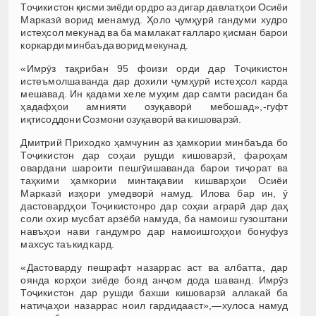
Тоҷикистон қисми зиёди ордро аз дигар давлатҳои Осиёи
Марказӣ ворид менамуд. Ҳоло ҷумҳурӣ гандуми худро
истеҳсол мекунад ва ба мамлакат ғалларо қисман барои
коркарди минбаъда ворид мекунад.
«Имрӯз тақрибан 95 фоизи орди дар Тоҷикистон
истеъмолшаванда дар дохили ҷумҳурӣ истеҳсол карда
мешавад. Ин қадами хеле муҳим дар самти расидан ба
ҳадафҳои амнияти озуқаворӣ мебошад»,-гуфт
иқтисоддони Созмони озуқаворӣ ва кишоварзӣ.
Дмитрий Приходко ҳамчунин аз ҳамкории минбаъда бо
Тоҷикистон дар соҳаи рушди кишоварзӣ, фароҳам
овардани шароити пешгӯишаванда барои тиҷорат ва
таҳкими ҳамкории минтақавии кишварҳои Осиёи
Марказӣ изҳори умедворӣ намуд. Илова бар ин, ӯ
дастовардҳои Тоҷикистонро дар соҳаи аграрӣ дар даҳ
соли охир мусбат арзёбӣ намуда, ба намоиш гузоштани
навъҳои нави гандумро дар намоишгоҳҳои бонуфуз
махсус таъкид кард.
«Дастоварду пешрафт назаррас аст ва албатта, дар
оянда корҳои зиёде бояд анҷом дода шаванд. Имрӯз
Тоҷикистон дар рушди бахши кишоварзӣ аллакай ба
натиҷаҳои назаррас ноил гардидааст»,—хулоса намуд