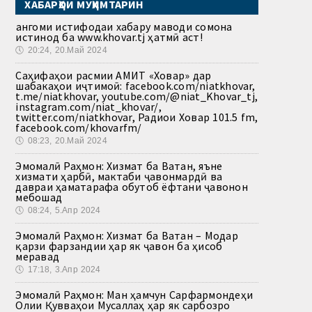
ХАБАРҲОИ МУҲИМТАРИН
Ҳангоми истифодаи хабару маводи сомона
истинод ба www.khovar.tj ҳатмӣ аст!
🕔
20:24, 20.Май 2024
Саҳифаҳои расмии АМИТ «Ховар» дар
шабакаҳои иҷтимоӣ: facebook.com/niatkhovar,
t.me/niatkhovar, youtube.com/@niat_Khovar_tj,
instagram.com/niat_khovar/,
twitter.com/niatkhovar, Радиои Ховар 101.5 fm,
facebook.com/khovarfm/
🕔
08:23, 20.Май 2024
Эмомалӣ Раҳмон: Хизмат ба Ватан, яъне
хизмати ҳарбӣ, мактаби ҷавонмардӣ ва
давраи ҳаматарафа обутоб ёфтани ҷавонон
мебошад
🕔
08:24, 5.Апр 2024
Эмомалӣ Раҳмон: Хизмат ба Ватан – Модар
қарзи фарзандии ҳар як ҷавон ба ҳисоб
меравад
🕔
17:18, 3.Апр 2024
Эмомалӣ Раҳмон: Ман ҳамчун Сарфармондеҳи
Олии Қувваҳои Мусаллаҳ ҳар як сарбозро