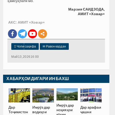
ҳамсуҳбати мо.
Марзия САИДЗОДА,
АМИТ «Ховар»
АКС: АМИТ «Ховар»

Чопи саҳифа
✉
Равон кардан
Май 13, 2026 16:00
ХАБАРҲОИ ДИГАРИ ИН БАХШ
Имрӯз дар
Дар
Имрӯз дар
Дар арафаи
ноҳияҳои
Тоҷикистон
водиҳои
ҷашни
кӯҳии