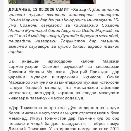
ДУШАНБЕ, 13.05.2026 /АМИТ «Ховар»/.
Дар интиҳои
ҷаласаи нуҳуми вазирони кишоварзии кишварҳои
Осиёи Марказӣ дар доираи Конфронси минтақавии 35-
уми Созмони озуқаворӣ ва кишоварзии Созмони
Милали Муттаҳид барои Аврупо ва Осиёи Марказӣ, ки
аз 11 то 15 май дар шаҳри Душанбе баргузор мегардад,
пешрафти назарраси Тоҷикистон дар таъмини
амнияти озуқаворӣ ва рушди бахши аграрӣ таъкид
гардид.
Ба андешаи иқтисоддони калони Маркази
сармоягузории Созмони озуқаворӣ ва кишоварзии
Созмони Милали Муттаҳид Дмитрий Приходко, дар
ҷараёни мулоқот иштирокчиён иқтидори Осиёи
Марказиро ҳамчун яке аз минтақаҳои муҳими истеҳсоли
гандум баррасӣ карданд. Ба масъалаҳои афзоиши
истеҳсолот, нигоҳдорӣ, коркард ва савдои маҳсулоти
кишоварзӣ таваҷҷуҳи махсус дода шуд.
«Дар Тоҷикистон нонро хеле дӯст медоранд ва гандум
барои минтақа маҳсулоти аз ҷиҳати стратегӣ муҳим боқӣ
мемонад. Имрӯз Тоҷикистон дар таъмини худ бо орд
пешрафти ҷиддӣ ба даст овардааст», — иброз намуд
Дмитрий Приходко. Ӯ хотиррасон намуд, ки соли 2011