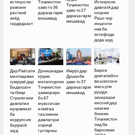
истеҳсоли
Тоҷикистон
Истиқлоли
Тоҷикистон
равғани
ҳаво то 36
давлатӣ дар
ҳаво то 27
растанӣ
дараҷа гарм
ноҳияи
дараҷа гарм
зиёд
мешавад
Рашт чор
мешавад
гардидааст
иншооти
нав ба
истифода
дода шуд
Барои
Дар Раёсати
Донишкадаи
Имрӯз дар
довталабон
минтақавии
кӯҳию
Душанбе
ва шахсони
гумрукӣ дар
металлургии
ҳаво то 37
масъули
Бадахшон
Тоҷикистон
дараҷа гарм
рушди
татбиқи
ҳамкориро
мешавад
захираҳои
Стратегияи
бо 67
инсонӣ дар
давлатии
муассисаи
низоми
муқовимат
илмӣ ва
бонкии
ба
таълимии
Тоҷикистон
коррупсия
давлатҳои
оид ба
баррасӣ
хориҷӣ
барномаи
шуд
густариш