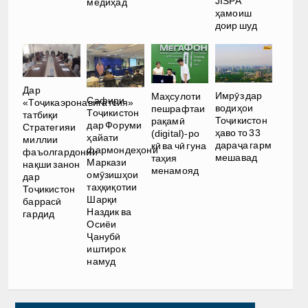
JISPA
медиҳад
ҳамоиш
доир шуд
Дар
Имрӯз дар
Маҳсулоти
Сафири
«Тоҷикаэронавигатсия»
водиҳои
пешрафтаи
Тоҷикистон
татбиқи
Тоҷикистон
рақамӣ
дар Форуми
Стратегияи
ҳаво то 33
(digital)-ро
ҳайати
миллии
дараҷа гарм
кӣ ва чӣ гуна
фармондеҳони
фаъолгардонии
мешавад
таҳия
Маркази
нақши занон
менамояд
омӯзишҳои
дар
таҳқиқотии
Тоҷикистон
Шарқи
баррасӣ
Наздик ва
гардид
Осиёи
Ҷанубӣ
иштирок
намуд