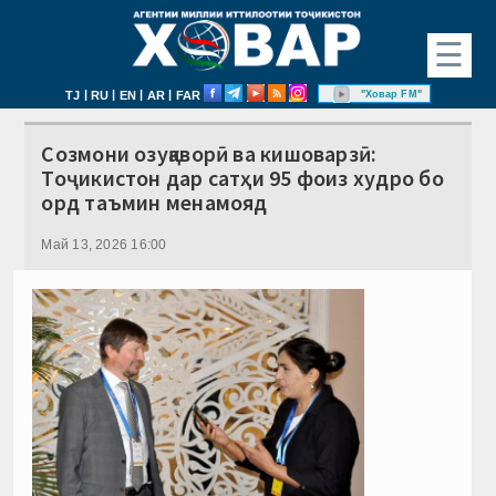
☰
|
|
|
|
"Ховар FM"
TJ
RU
EN
AR
FAR
Созмони озуқаворӣ ва кишоварзӣ:
Тоҷикистон дар сатҳи 95 фоиз худро бо
орд таъмин менамояд
Май 13, 2026 16:00