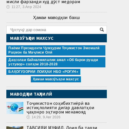
мисли фарзанди худ дӯст медорам
🕔
11:27, 3.Апр 2024
Ҳамаи маводҳои бахш
МАВЗӮЪҲОИ МАХСУС
Паёми Президенти Ҷумҳурии Тоҷикистон Эмомалӣ
Раҳмон ба Маҷлиси Олӣ
Даҳсолаи байналмилалии амал «Об барои рушди
устувор» солҳои 2018-2028
БАҲОГУЗОРИИ ЛОИҲАИ НБО «РОҒУН»
Ҳамаи мавзӯъҳои махсус
МАВОДҲОИ ТАҲЛИЛӢ
Тоҷикистон соҳибихтиёрӣ ва
истиқлолияти дигар давлатҳои
ҷаҳонро эҳтиром менамояд
🕔
14:29, 9.Авг 2026
ТАВСИЯИ МУФИД. Доир ба тарзи