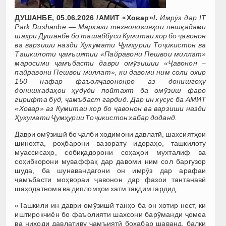
ДУШАНБЕ, 05.06.2026 /АМИТ «Ховар»/.
Имрӯз дар IT
Park Dushanbe — Маркази технологияҳои пешқадами
шаҳри Душанбе бо ташаббуси Кумитаи кор бо ҷавонон
ва варзиши назди Ҳукумати Ҷумҳурии Тоҷикистон ва
Ташкилоти ҷамъиятии «Пайравони Пешвои миллат»
маросими ҷамъбасти даври омӯзишии «Ҷавонон –
пайравони Пешвои миллат», ки давоми ним соли охир
150 нафар фаъолҷавононро аз донишгоҳу
донишкадаҳои ҳудуди пойтахт ба омӯзиш фаро
гирифта буд, ҷамъбаст гардид. Дар ин хусус ба АМИТ
«Ховар» аз Кумитаи кор бо ҷавонон ва варзиши назди
Ҳукумати Ҷумҳурии Тоҷикистон хабар доданд.
Даври омӯзишӣ бо ҷалби ходимони давлатӣ, шахсиятҳои
шинохта, роҳбарони вазорату идораҳо, ташкилоту
муассисаҳо, собиқадорони соҳаҳои мухталиф ва
соҳибкорони муваффақ дар давоми ним сол баргузор
шуда, ба шунавандагони он имрӯз дар арафаи
ҷамъбасти моҳвораи ҷавонон дар фазои тантанавӣ
шаҳодатнома ва дипломҳои хатм тақдим гардид.
«Ташкили ин даври омӯзишӣ танҳо ба он хотир нест, ки
иштирокчиён бо фаъолияти шахсони барӯманди ҷомеа
ва ниҳоди давлативу ҷамъиятӣ бохабар шаванд, балки