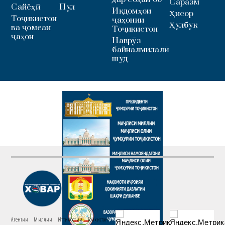
Саразм
Сайёҳӣ
Пул
Иқдомҳои
Ҳисор
Тоҷикистон
ҷаҳонии
Ҳулбук
ва ҷомеаи
Тоҷикистон
ҷаҳон
Наврӯз
байналмилалӣ
шуд
Агентии Миллии Иттилоотии Тоҷикистон