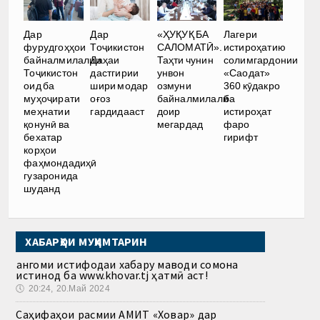
Дар
Дар
«ҲУҚУҚ БА
Лагери
фурудгоҳҳои
Тоҷикистон
САЛОМАТӢ».
истироҳатию
байналмилалии
Даҳаи
Таҳти чунин
солимгардонии
Тоҷикистон
дастгирии
унвон
«Саодат»
оид ба
шири модар
озмуни
360 кӯдакро
муҳоҷирати
оғоз
байналмилалӣ
ба
меҳнатии
гардидааст
доир
истироҳат
қонунӣ ва
мегардад
фаро
бехатар
гирифт
корҳои
фаҳмондадиҳӣ
гузаронида
шуданд
ХАБАРҲОИ МУҲИМТАРИН
Ҳангоми истифодаи хабару маводи сомона
истинод ба www.khovar.tj ҳатмӣ аст!
🕔
20:24, 20.Май 2024
Саҳифаҳои расмии АМИТ «Ховар» дар