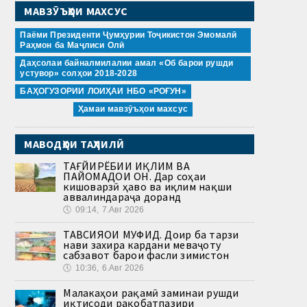
МАВЗӮЪҲОИ МАХСУС
Паёми Президенти Ҷумҳурии Тоҷикистон Эмомалӣ
Раҳмон ба Маҷлиси Олӣ
Даҳсолаи байналмилалии амал «Об барои рушди
устувор» солҳои 2018-2028
БАҲОГУЗОРИИ ЛОИҲАИ НБО «РОҒУН»
Ҳамаи мавзӯъҳои махсус
МАВОДҲОИ ТАҲЛИЛӢ
ТАҒЙИРЁБИИ ИҚЛИМ ВА
ПАЙОМАДҲОИ ОН. Дар соҳаи
кишоварзӣ ҳаво ва иқлим нақши
аввалиндараҷа доранд
🕔
09:14, 7.Авг 2026
ТАВСИЯҲОИ МУФИД. Доир ба тарзи
нави захира кардани меваҷоту
сабзавот барои фасли зимистон
🕔
10:36, 6.Авг 2026
Малакаҳои рақамӣ заминаи рушди
иқтисоди рақобатпазири