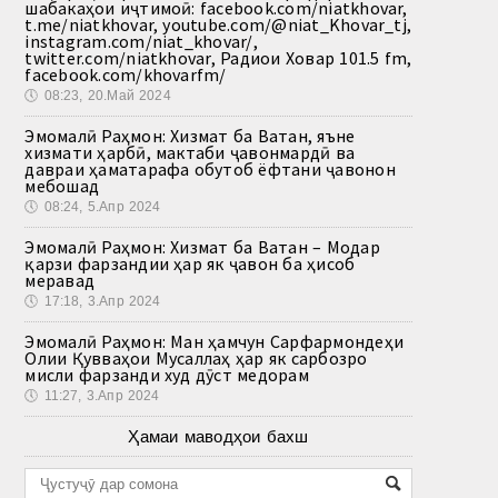
шабакаҳои иҷтимоӣ: facebook.com/niatkhovar,
t.me/niatkhovar, youtube.com/@niat_Khovar_tj,
instagram.com/niat_khovar/,
twitter.com/niatkhovar, Радиои Ховар 101.5 fm,
facebook.com/khovarfm/
🕔
08:23, 20.Май 2024
Эмомалӣ Раҳмон: Хизмат ба Ватан, яъне
хизмати ҳарбӣ, мактаби ҷавонмардӣ ва
давраи ҳаматарафа обутоб ёфтани ҷавонон
мебошад
🕔
08:24, 5.Апр 2024
Эмомалӣ Раҳмон: Хизмат ба Ватан – Модар
қарзи фарзандии ҳар як ҷавон ба ҳисоб
меравад
🕔
17:18, 3.Апр 2024
Эмомалӣ Раҳмон: Ман ҳамчун Сарфармондеҳи
Олии Қувваҳои Мусаллаҳ ҳар як сарбозро
мисли фарзанди худ дӯст медорам
🕔
11:27, 3.Апр 2024
Ҳамаи маводҳои бахш