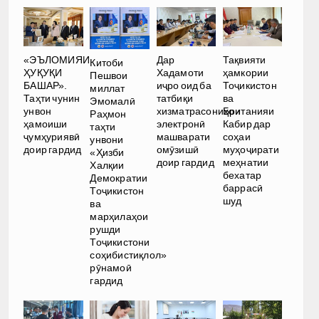
Дар
«ЭЪЛОМИЯИ
Тақвияти
Китоби
Хадамоти
ҲУҚУҚИ
ҳамкории
Пешвои
иҷро оид ба
БАШАР».
Тоҷикистон
миллат
татбиқи
Таҳти чунин
ва
Эмомалӣ
хизматрасониҳои
унвон
Британияи
Раҳмон
электронӣ
ҳамоиши
Кабир дар
таҳти
машварати
ҷумҳуриявӣ
соҳаи
унвони
омӯзишӣ
доир гардид
муҳоҷирати
«Ҳизби
доир гардид
меҳнатии
Халқии
бехатар
Демократии
баррасӣ
Тоҷикистон
шуд
ва
марҳилаҳои
рушди
Тоҷикистони
соҳибистиқлол»
рӯнамоӣ
гардид