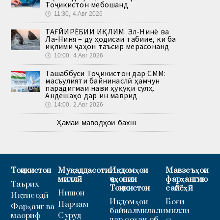
Тоҷикистон мебошанд
🕔
11:30, 4.Авг 2026
ТАҒЙИРЁБИИ ИҚЛИМ. Эл-Нинё ва
Ла-Ниня – ду ҳодисаи табиие, ки ба
иқлими ҷаҳон таъсир мерасонанд
🕔
10:00, 4.Авг 2026
Ташаббуси Тоҷикистон дар СММ:
масъулияти байнинаслӣ ҳамчун
парадигмаи нави ҳуқуқи сулҳ.
Андешаҳо дар ин маврид
🕔
14:00, 2.Авг 2026
Ҳамаи маводҳои бахш
Тоҷикистон
Муқаддасоти
Иқдомҳои
Мавзеъҳои
миллӣ
ҷаҳонии
фарҳангию
Таърих
Тоҷикистон
сайёҳӣ
Нишон
Иқтисодӣ
Иқдомҳои
Боғи
Парчам
Фарҳанг ва
байналмилалӣ
миллӣ
маориф
Суруд
дар соҳаи об