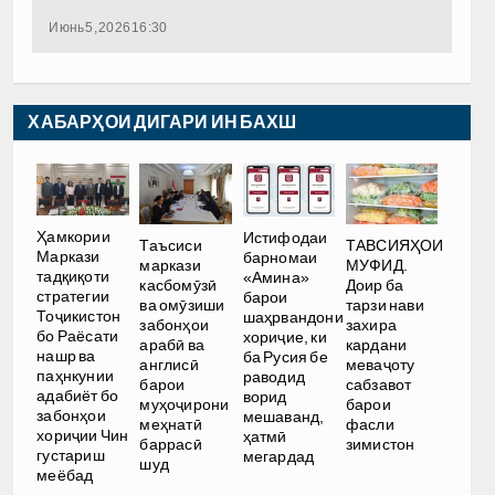
Июнь 5, 2026 16:30
ХАБАРҲОИ ДИГАРИ ИН БАХШ
Ҳамкории
Истифодаи
Таъсиси
ТАВСИЯҲОИ
Маркази
барномаи
маркази
МУФИД.
тадқиқоти
«Амина»
касбомӯзӣ
Доир ба
стратегии
барои
ва омӯзиши
тарзи нави
Тоҷикистон
шаҳрвандони
забонҳои
захира
бо Раёсати
хориҷие, ки
арабӣ ва
кардани
нашр ва
ба Русия бе
англисӣ
меваҷоту
паҳнкунии
раводид
барои
сабзавот
адабиёт бо
ворид
муҳоҷирони
барои
забонҳои
мешаванд,
меҳнатӣ
фасли
хориҷии Чин
ҳатмӣ
баррасӣ
зимистон
густариш
мегардад
шуд
меёбад