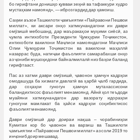
бо гирифтани донишҳо қувваи зеҳнӣ ва тафаккури худро
мустаҳкам намоянд», — иброз гардид дар ҳамоиш.
Саҳми аъзои Ташкилоти ҷамъиятии «Пайравони Пешвои
миллат», ки аксари онҳо хатмкунандагони ин даври
омӯзишӣ мебошанд, дар маъракаҳои муҳими сиёсӣ, аз
ҷумла интихоботи Президенти Ҷумҳурии Тоҷикистон,
интихоботи вакилони Маҷлиси намояндагони Маҷлиси
Олии Ҷумҳурии Тоҷикистон ва вакилони маҳаллӣ
назаррас буда, натиҷаи фаъолияти самарабахши онҳо
аз ҷониби мушоҳидони байналмилалӣ низ баҳои баланд
гирифтааст.
Пас аз хатми даври омӯзишӣ, ҷавонон ҳамчун кадрҳои
омодашуда ба хизмати давлатӣ ва ҳарбӣ ҷалб гардида,
дар соҳаҳои гуногун ҳамчун мутахассисони
баландихтисос фаъолият менамоянд. Айнӣ ҳол теъдоди
муайяни хатмкунандагон дар вазорату идораҳои
гуногуни мамлакат ба ҳайси кадрҳои соҳибихтисос
фаъолият менамоянд.
Даври омӯзишӣ дар доираи нақша – чорабиниҳои
Кумитаи кор бо ҷавонон ва варзиш ва Ташкилоти
ҷамъиятии «Пайравони Пешвои миллат» аз соли 2019 то
инҷониб доир мешавад.