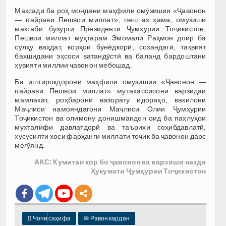
Мақсади ба роҳ мондани маҳфили омӯзишии «Ҷавонон
— пайрави Пешвои миллат», пеш аз ҳама, омӯзиши
мактаби бузурги Президенти Ҷумҳурии Тоҷикистон,
Пешвои миллат муҳтарам Эмомалӣ Раҳмон доир ба
сулҳу ваҳдат, корҳои бунёдкорӣ, созандагӣ, тақвият
бахшидани эҳсоси ватандӯстӣ ва баланд бардоштани
ҳувияти миллии ҷавонон мебошад.
Ба иштирокдорони маҳфили омӯзишии «Ҷавонон —
пайрави Пешвои миллат» мутахассисони варзидаи
мамлакат, роҳбарони вазорату идораҳо, вакилони
Маҷлиси намояндагони Маҷлиси Олии Ҷумҳурии
Тоҷикистон ва олимону донишмандон оид ба паҳлуҳои
мухталифи давлатдорӣ ва таърихи соҳибдавлатӣ,
хусусияти хоси фарҳанги миллати тоҷик ба ҷавонон дарс
мегӯянд.
АКС: Кумитаи кор бо ҷавонон ва варзиши назди
Ҳукумати Ҷумҳурии Тоҷикистон

Чопи саҳифа
✉
Равон кардан