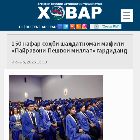
☰
|
|
|
|
"Ховар FM"
TJ
RU
EN
AR
FAR
150 нафар соҳиби шаҳодатномаи маҳфили
«Пайравони Пешвои миллат» гардиданд
Июнь 5, 2026 16:30