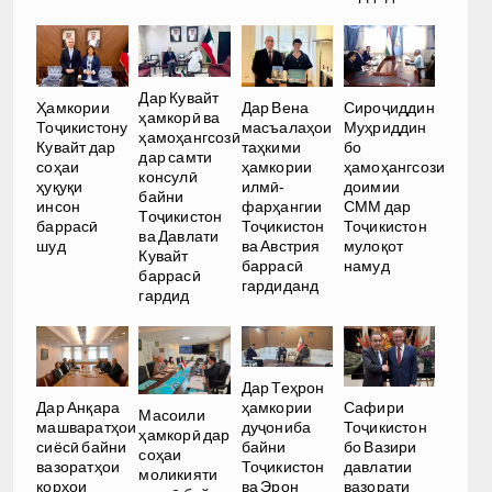
Дар Кувайт
Ҳамкории
Дар Вена
Сироҷиддин
ҳамкорӣ ва
Тоҷикистону
масъалаҳои
Муҳриддин
ҳамоҳангсозӣ
Кувайт дар
таҳкими
бо
дар самти
соҳаи
ҳамкории
ҳамоҳангсози
консулӣ
ҳуқуқи
илмӣ-
доимии
байни
инсон
фарҳангии
СММ дар
Тоҷикистон
баррасӣ
Тоҷикистон
Тоҷикистон
ва Давлати
шуд
ва Австрия
мулоқот
Кувайт
баррасӣ
намуд
баррасӣ
гардиданд
гардид
Дар Теҳрон
ҳамкории
Дар Анқара
Сафири
Масоили
дуҷониба
машваратҳои
Тоҷикистон
ҳамкорӣ дар
байни
сиёсӣ байни
бо Вазири
соҳаи
Тоҷикистон
вазоратҳои
давлатии
моликияти
ва Эрон
корҳои
вазорати