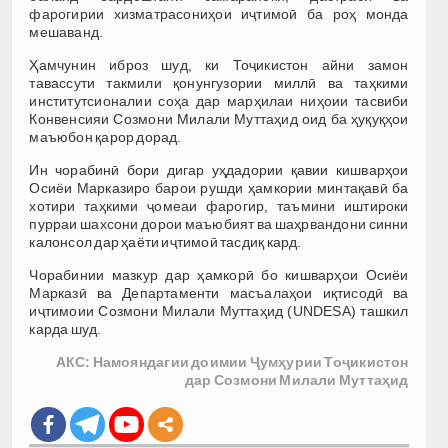
фарогирии хизматрасониҳои иҷтимоӣ ба роҳ монда
мешаванд.
Ҳамчунин иброз шуд, ки Тоҷикистон айни замон
тавассути такмили қонунгузории миллӣ ва таҳкими
институтсионалии соҳа дар марҳилаи ниҳоии тасвиби
Конвенсияи Созмони Милали Муттаҳид оид ба ҳуқуқҳои
маъюбон қарор дорад.
Ин чорабинӣ бори дигар уҳдадории қавии кишварҳои
Осиёи Марказиро барои рушди ҳамкории минтақавӣ ба
хотири таҳкими ҷомеаи фарогир, таъмини иштироки
пурраи шахсони дорои маъюбият ва шаҳрвандони синни
калонсол дар ҳаёти иҷтимоӣ тасдиқ кард.
Чорабинии мазкур дар ҳамкорӣ бо кишварҳои Осиёи
Марказӣ ва Департаменти масъалаҳои иқтисодӣ ва
иҷтимоии Созмони Милали Муттаҳид (UNDESA) ташкил
карда шуд.
АКС: Намояндагии доимии Ҷумҳурии Тоҷикистон
дар Созмони Милали Муттаҳид