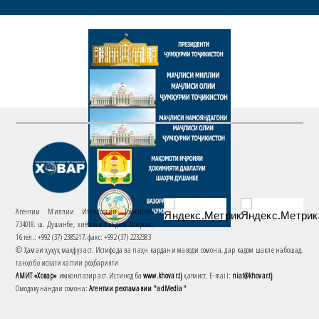
Агентии Миллии Иттилоотии Тоҷикистон
734018. ш. Душанбе, хиёбони Саъдии Шерозӣ,
16 тел.: +992 (37) 2385217, факс: +992 (37) 2232383
© Ҳамаи ҳуқуқ маҳфуз аст. Истифода ва паҳн кардани маводи сомона, дар кадом шакле набошад,
танҳо бо иҷозати хаттии роҳбарияти
АМИТ «Ховар»
имконпазир аст. Истинод ба
www.khovar.tj
ҳатмист. E-mail:
niat@khovar.tj
Омодакунандаи сомона:
Агентии рекламавии "adMedia"