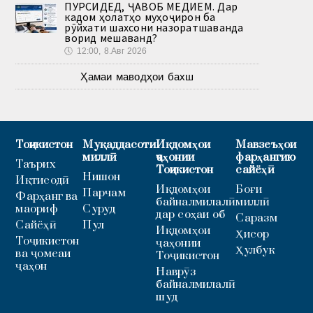
ПУРСИДЕД, ҶАВОБ МЕДИҲЕМ. Дар
кадом ҳолатҳо муҳоҷирон ба
рӯйхати шахсони назоратшаванда
ворид мешаванд?
🕔
12:00, 8.Авг 2026
Ҳамаи маводҳои бахш
Тоҷикистон
Муқаддасоти
Иқдомҳои
Мавзеъҳои
миллӣ
ҷаҳонии
фарҳангию
Таърих
Тоҷикистон
сайёҳӣ
Нишон
Иқтисодӣ
Иқдомҳои
Боғи
Парчам
Фарҳанг ва
байналмилалӣ
миллӣ
маориф
Суруд
дар соҳаи об
Саразм
Сайёҳӣ
Пул
Иқдомҳои
Ҳисор
Тоҷикистон
ҷаҳонии
Ҳулбук
ва ҷомеаи
Тоҷикистон
ҷаҳон
Наврӯз
байналмилалӣ
шуд