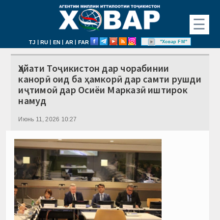
☰
|
|
|
|
"Ховар FM"
TJ
RU
EN
AR
FAR
Ҳайати Тоҷикистон дар чорабинии
канорӣ оид ба ҳамкорӣ дар самти рушди
иҷтимоӣ дар Осиёи Марказӣ иштирок
намуд
Июнь 11, 2026 10:27