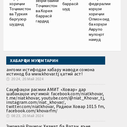
зеҳнӣ байни
баррасӣ
хориҷии
федералии
Тоҷикистон
шуд
Тоҷикистон
корҳои
ва Корея
ва Туркия
хориҷии
баррасӣ
баргузор
Олмон оид
гардид
шуданд
ба корҳои
Аврупо
мулоқот
намуд
ХАБАРҲОИ МУҲИМТАРИН
Ҳангоми истифодаи хабару маводи сомона
истинод ба www.khovar.tj ҳатмӣ аст!
🕔
20:24, 20.Май 2024
Саҳифаҳои расмии АМИТ «Ховар» дар
шабакаҳои иҷтимоӣ: facebook.com/niatkhovar,
t.me/niatkhovar, youtube.com/@niat_Khovar_tj,
instagram.com/niat_khovar/,
twitter.com/niatkhovar, Радиои Ховар 101.5 fm,
facebook.com/khovarfm/
🕔
08:23, 20.Май 2024
Эмомалӣ Раҳмон: Хизмат ба Ватан, яъне