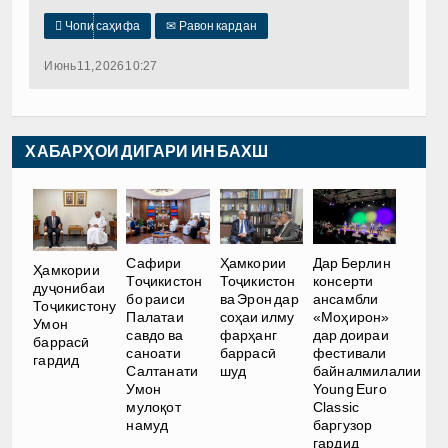

Чопи саҳифа
✉
Равон кардан
Июнь 11, 2026 10:27
ХАБАРҲОИ ДИГАРИ ИН БАХШ
Сафири
Ҳамкории
Дар Берлин
Ҳамкории
Тоҷикистон
Тоҷикистон
консерти
дуҷонибаи
бо раиси
ва Эрон дар
ансамбли
Тоҷикистону
Палатаи
соҳаи илму
«Моҳирон»
Умон
савдо ва
фарҳанг
дар доираи
баррасӣ
саноати
баррасӣ
фестивали
гардид
Салтанати
шуд
байналмилалии
Умон
Young Euro
мулоқот
Classic
намуд
баргузор
гардид