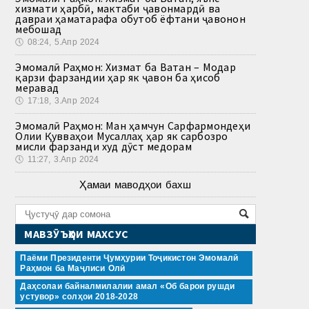
хизмати ҳарбӣ, мактаби ҷавонмардӣ ва
давраи ҳаматарафа обутоб ёфтани ҷавонон
мебошад
🕔
08:24, 5.Апр 2024
Эмомалӣ Раҳмон: Хизмат ба Ватан – Модар
қарзи фарзандии ҳар як ҷавон ба ҳисоб
меравад
🕔
17:18, 3.Апр 2024
Эмомалӣ Раҳмон: Ман ҳамчун Сарфармондеҳи
Олии Қувваҳои Мусаллаҳ ҳар як сарбозро
мисли фарзанди худ дӯст медорам
🕔
11:27, 3.Апр 2024
Ҳамаи маводҳои бахш
МАВЗӮЪҲОИ МАХСУС
Паёми Президенти Ҷумҳурии Тоҷикистон Эмомалӣ
Раҳмон ба Маҷлиси Олӣ
Даҳсолаи байналмилалии амал «Об барои рушди
устувор» солҳои 2018-2028