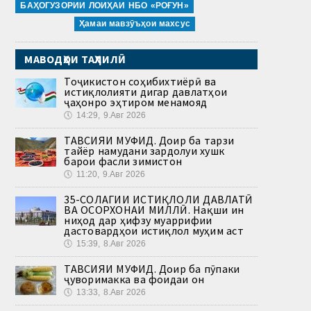
БАҲОГУЗОРИИ ЛОИҲАИ НБО «РОҒУН»
Ҳамаи мавзӯъҳои махсус
МАВОДҲОИ ТАҲЛИЛӢ
Тоҷикистон соҳибихтиёрӣ ва
истиқлолияти дигар давлатҳои
ҷаҳонро эҳтиром менамояд
🕔
14:29, 9.Авг 2026
ТАВСИЯИ МУФИД. Доир ба тарзи
тайёр намудани зардолуи хушк
барои фасли зимистон
🕔
11:20, 9.Авг 2026
35-СОЛАГИИ ИСТИҚЛОЛИ ДАВЛАТӢ
ВА ОСОРХОНАИ МИЛЛӢ. Нақши ин
ниҳод дар ҳифзу муаррифии
дастовардҳои истиқлол муҳим аст
🕔
15:39, 8.Авг 2026
ТАВСИЯИ МУФИД. Доир ба пӯпаки
ҷуворимакка ва фоидаи он
🕔
13:33, 8.Авг 2026