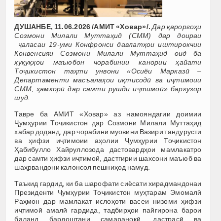
ДУШАНБЕ, 11.06.2026 /АМИТ «Ховар»/.
Дар қароргоҳи
Созмони Милали Муттаҳид (СММ) дар доираи
ҷаласаи 19-уми Конфронси давлатҳои иштирокчии
Конвенсияи Созмони Милали Муттаҳид оид ба
ҳуқуқҳои маъюбон чорабинии канории ҳайати
Тоҷикистон таҳти унвони «Осиёи Марказӣ –
Департаменти масъалаҳои иқтисодӣ ва иҷтимоии
СММ, ҳамкорӣ дар самти рушди иҷтимоӣ» баргузор
шуд.
Тавре ба АМИТ «Ховар» аз намояндагии доимии
Ҷумҳурии Тоҷикистон дар Созмони Милали Муттаҳид
хабар доданд, дар чорабинӣ муовини Вазири тандурустӣ
ва ҳифзи иҷтимоии аҳолии Ҷумҳурии Тоҷикистон
Ҳабибулло Хайруллозода дастовардҳои мамлакатро
дар самти ҳифзи иҷтимоӣ, дастгирии шахсони маъюб ва
шаҳрвандони калонсол пешниҳод намуд.
Таъкид гардид, ки ба шарофати сиёсати хирадмандонаи
Президенти Ҷумҳурии Тоҷикистон муҳтарам Эмомалӣ
Раҳмон дар мамлакат ислоҳоти васеи низоми ҳифзи
иҷтимоӣ амалӣ гардида, тадбирҳои пайгирона барои
баланд бардоштани самаранокӣ, дастрасӣ ва