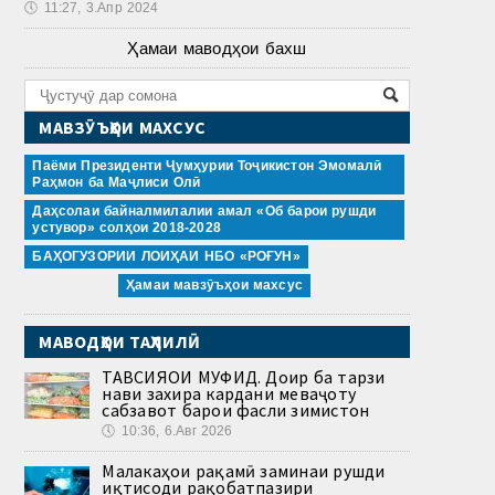
🕔
11:27, 3.Апр 2024
Ҳамаи маводҳои бахш
МАВЗӮЪҲОИ МАХСУС
Паёми Президенти Ҷумҳурии Тоҷикистон Эмомалӣ
Раҳмон ба Маҷлиси Олӣ
Даҳсолаи байналмилалии амал «Об барои рушди
устувор» солҳои 2018-2028
БАҲОГУЗОРИИ ЛОИҲАИ НБО «РОҒУН»
Ҳамаи мавзӯъҳои махсус
МАВОДҲОИ ТАҲЛИЛӢ
ТАВСИЯҲОИ МУФИД. Доир ба тарзи
нави захира кардани меваҷоту
сабзавот барои фасли зимистон
🕔
10:36, 6.Авг 2026
Малакаҳои рақамӣ заминаи рушди
иқтисоди рақобатпазири