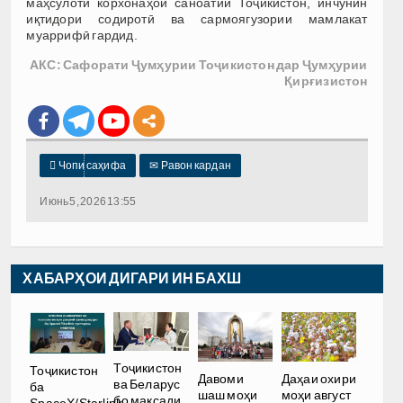
маҳсулоти корхонаҳои саноатии Тоҷикистон, инчунин
иқтидори содиротӣ ва сармоягузории мамлакат
муаррифӣ гардид.
АКС: Сафорати Ҷумҳурии Тоҷикистон дар Ҷумҳурии
Қирғизистон

Чопи саҳифа
✉
Равон кардан
Июнь 5, 2026 13:55
ХАБАРҲОИ ДИГАРИ ИН БАХШ
Тоҷикистон
Тоҷикистон
Давоми
Даҳаи охири
ва Беларус
ба
шаш моҳи
моҳи август
бо мақсади