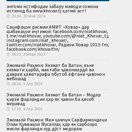
Ҳангоми истифодаи хабару маводи сомона
истинод ба www.khovar.tj ҳатмӣ аст!
🕔
20:24, 20.Май 2024
Саҳифаҳои расмии АМИТ «Ховар» дар
шабакаҳои иҷтимоӣ: facebook.com/niatkhovar,
t.me/niatkhovar, youtube.com/@niat_Khovar_tj,
instagram.com/niat_khovar/,
twitter.com/niatkhovar, Радиои Ховар 101.5 fm,
facebook.com/khovarfm/
🕔
08:23, 20.Май 2024
Эмомалӣ Раҳмон: Хизмат ба Ватан, яъне
хизмати ҳарбӣ, мактаби ҷавонмардӣ ва
давраи ҳаматарафа обутоб ёфтани ҷавонон
мебошад
🕔
08:24, 5.Апр 2024
Эмомалӣ Раҳмон: Хизмат ба Ватан – Модар
қарзи фарзандии ҳар як ҷавон ба ҳисоб
меравад
🕔
17:18, 3.Апр 2024
Эмомалӣ Раҳмон: Ман ҳамчун Сарфармондеҳи
Олии Қувваҳои Мусаллаҳ ҳар як сарбозро
мисли фарзанди худ дӯст медорам