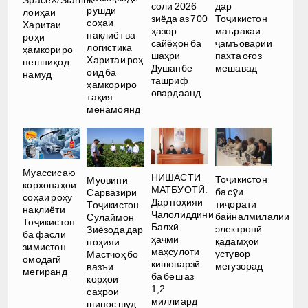
SpaceX/Starlink
соли 2026
дар
рушди
лоиҳаи
зиёда аз 700
Тоҷикистон
соҳаи
Харитаи
ҳазор
маъракаи
нақлиёт ва
роҳи
сайёҳон ба
ҷамъоварии
логистика
ҳамкориро
шаҳри
пахта оғоз
Харитаи роҳ
пешниҳод
Душанбе
мешавад
оид ба
намуд
ташриф
ҳамкориро
овардаанд
таҳия
менамоянд
Муассисаю
НИШАСТИ
Тоҷикистон
Муовини
корхонаҳои
МАТБУОТӢ.
ба сӯи
Сарвазири
соҳаи роҳу
Дар ноҳияи
тиҷорати
Тоҷикистон
нақлиёти
Ҷалолиддини
байналмилалии
Сулаймон
Тоҷикистон
Балхӣ
электронӣ
Зиёзода дар
ба фасли
ҳаҷми
қадамҳои
ноҳияи
зимистон
маҳсулоти
устувор
Мастчоҳ бо
омодагӣ
кишоварзӣ
мегузорад
вазъи
мегиранд
ба беш аз
корҳои
1,2
саҳроӣ
миллиард
шинос шуд