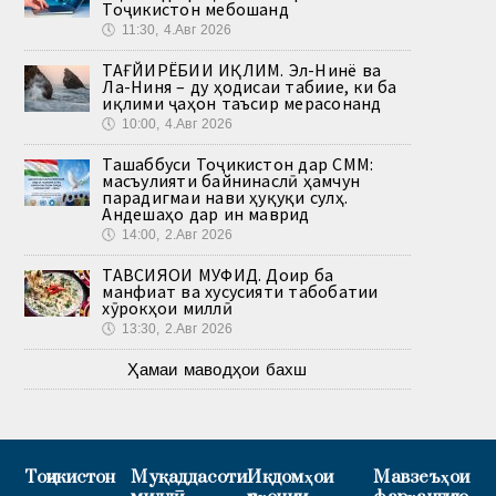
Тоҷикистон мебошанд
🕔
11:30, 4.Авг 2026
ТАҒЙИРЁБИИ ИҚЛИМ. Эл-Нинё ва
Ла-Ниня – ду ҳодисаи табиие, ки ба
иқлими ҷаҳон таъсир мерасонанд
🕔
10:00, 4.Авг 2026
Ташаббуси Тоҷикистон дар СММ:
масъулияти байнинаслӣ ҳамчун
парадигмаи нави ҳуқуқи сулҳ.
Андешаҳо дар ин маврид
🕔
14:00, 2.Авг 2026
ТАВСИЯҲОИ МУФИД. Доир ба
манфиат ва хусусияти табобатии
хӯрокҳои миллӣ
🕔
13:30, 2.Авг 2026
Ҳамаи маводҳои бахш
Тоҷикистон
Муқаддасоти
Иқдомҳои
Мавзеъҳои