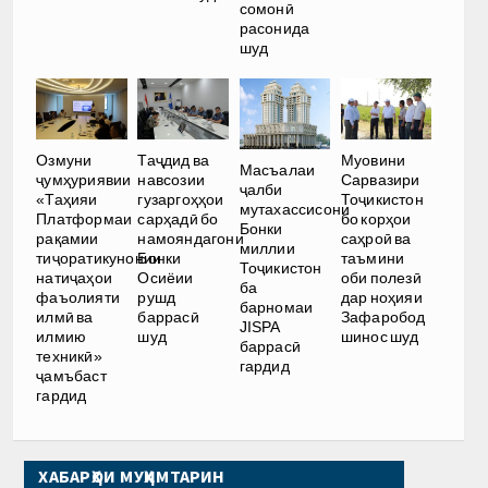
сомонӣ
расонида
шуд
Озмуни
Таҷдид ва
Муовини
Масъалаи
ҷумҳуриявии
навсозии
Сарвазири
ҷалби
«Таҳияи
гузаргоҳҳои
Тоҷикистон
мутахассисони
Платформаи
сарҳадӣ бо
бо корҳои
Бонки
рақамии
намояндагони
саҳроӣ ва
миллии
тиҷоратикунонии
Бонки
таъмини
Тоҷикистон
натиҷаҳои
Осиёии
оби полезӣ
ба
фаъолияти
рушд
дар ноҳияи
барномаи
илмӣ ва
баррасӣ
Зафаробод
JISPA
илмию
шуд
шинос шуд
баррасӣ
техникӣ»
гардид
ҷамъбаст
гардид
ХАБАРҲОИ МУҲИМТАРИН