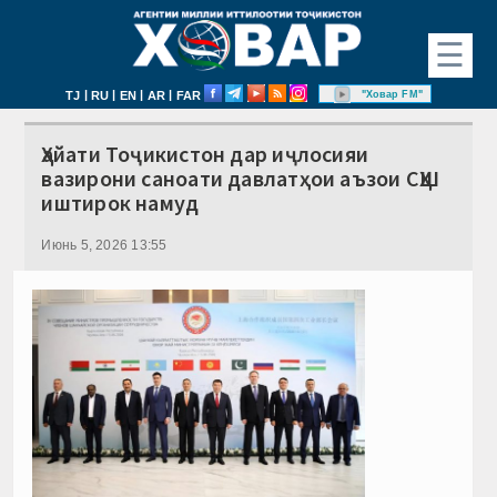
☰
|
|
|
|
"Ховар FM"
TJ
RU
EN
AR
FAR
Ҳайати Тоҷикистон дар иҷлосияи
вазирони саноати давлатҳои аъзои СҲШ
иштирок намуд
Июнь 5, 2026 13:55