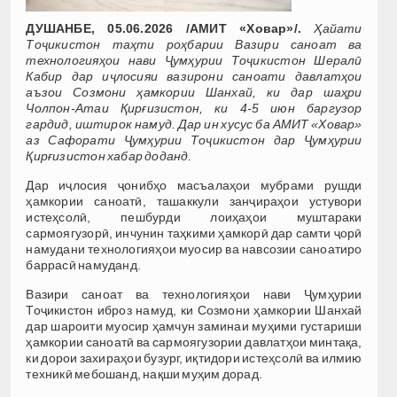
ДУШАНБЕ, 05.06.2026 /АМИТ «Ховар»/.
Ҳайати
Тоҷикистон таҳти роҳбарии Вазири саноат ва
технологияҳои нави Ҷумҳурии Тоҷикистон Шералӣ
Кабир дар иҷлосияи вазирони саноати давлатҳои
аъзои Созмони ҳамкории Шанхай, ки дар шаҳри
Чолпон-Атаи Қирғизистон, ки 4-5 июн баргузор
гардид, иштирок намуд. Дар ин хусус ба АМИТ «Ховар»
аз Сафорати Ҷумҳурии Тоҷикистон дар Ҷумҳурии
Қирғизистон хабар доданд.
Дар иҷлосия ҷонибҳо масъалаҳои мубрами рушди
ҳамкории саноатӣ, ташаккули занҷираҳои устувори
истеҳсолӣ, пешбурди лоиҳаҳои муштараки
сармоягузорӣ, инчунин таҳкими ҳамкорӣ дар самти ҷорӣ
намудани технологияҳои муосир ва навсозии саноатиро
баррасӣ намуданд.
Вазири саноат ва технологияҳои нави Ҷумҳурии
Тоҷикистон иброз намуд, ки Созмони ҳамкории Шанхай
дар шароити муосир ҳамчун заминаи муҳими густариши
ҳамкории саноатӣ ва сармоягузории давлатҳои минтақа,
ки дорои захираҳои бузург, иқтидори истеҳсолӣ ва илмию
техникӣ мебошанд, нақши муҳим дорад.