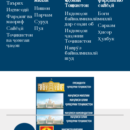
миллӣ
ҷаҳонии
фарҳангию
Таърих
Тоҷикистон
сайёҳӣ
Нишон
Иқтисодӣ
Иқдомҳои
Боғи
Парчам
Фарҳанг ва
байналмилалӣ
миллӣ
маориф
Суруд
дар соҳаи об
Саразм
Сайёҳӣ
Пул
Иқдомҳои
Ҳисор
Тоҷикистон
ҷаҳонии
Ҳулбук
ва ҷомеаи
Тоҷикистон
ҷаҳон
Наврӯз
байналмилалӣ
шуд