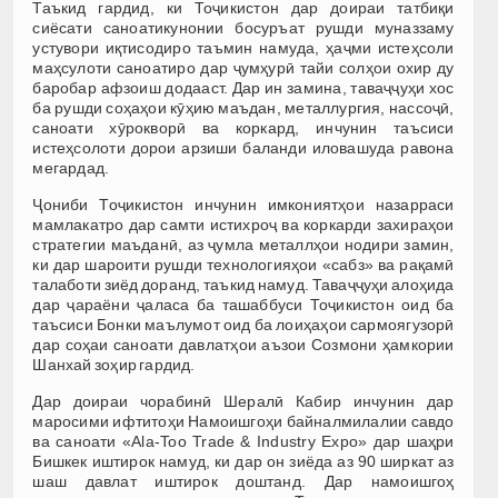
Таъкид гардид, ки Тоҷикистон дар доираи татбиқи
сиёсати саноатикунонии босуръат рушди муназзаму
устувори иқтисодиро таъмин намуда, ҳаҷми истеҳсоли
маҳсулоти саноатиро дар ҷумҳурӣ тайи солҳои охир ду
баробар афзоиш додааст. Дар ин замина, таваҷҷуҳи хос
ба рушди соҳаҳои кӯҳию маъдан, металлургия, нассоҷӣ,
саноати хӯрокворӣ ва коркард, инчунин таъсиси
истеҳсолоти дорои арзиши баланди иловашуда равона
мегардад.
Ҷониби Тоҷикистон инчунин имкониятҳои назарраси
мамлакатро дар самти истихроҷ ва коркарди захираҳои
стратегии маъданӣ, аз ҷумла металлҳои нодири замин,
ки дар шароити рушди технологияҳои «сабз» ва рақамӣ
талаботи зиёд доранд, таъкид намуд. Таваҷҷуҳи алоҳида
дар ҷараёни ҷаласа ба ташаббуси Тоҷикистон оид ба
таъсиси Бонки маълумот оид ба лоиҳаҳои сармоягузорӣ
дар соҳаи саноати давлатҳои аъзои Созмони ҳамкории
Шанхай зоҳир гардид.
Дар доираи чорабинӣ Шералӣ Кабир инчунин дар
маросими ифтитоҳи Намоишгоҳи байналмилалии савдо
ва саноати «Ala-Too Trade & Industry Expo» дар шаҳри
Бишкек иштирок намуд, ки дар он зиёда аз 90 ширкат аз
шаш давлат иштирок доштанд. Дар намоишгоҳ