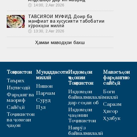
🕔
14:00, 2.Авг 2026
ТАВСИЯҲОИ МУФИД. Доир ба
манфиат ва хусусияти табобатии
хӯрокҳои миллӣ
🕔
13:30, 2.Авг 2026
Ҳамаи маводҳои бахш
Тоҷикистон
Муқаддасоти
Иқдомҳои
Мавзеъҳои
миллӣ
ҷаҳонии
фарҳангию
Таърих
Тоҷикистон
сайёҳӣ
Нишон
Иқтисодӣ
Иқдомҳои
Боғи
Парчам
Фарҳанг ва
байналмилалӣ
миллӣ
маориф
Суруд
дар соҳаи об
Саразм
Сайёҳӣ
Пул
Иқдомҳои
Ҳисор
Тоҷикистон
ҷаҳонии
Ҳулбук
ва ҷомеаи
Тоҷикистон
ҷаҳон
Наврӯз
байналмилалӣ