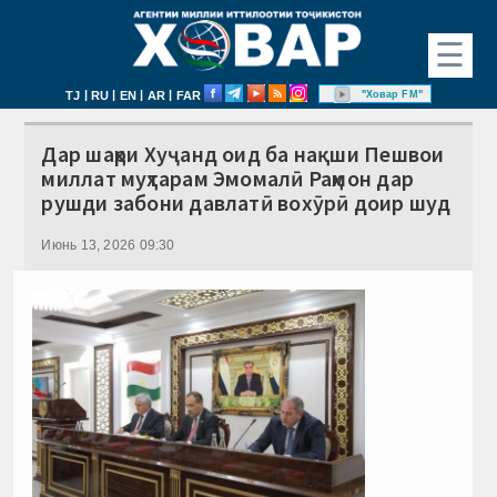
☰
|
|
|
|
"Ховар FM"
TJ
RU
EN
AR
FAR
Дар шаҳри Хуҷанд оид ба нақши Пешвои
миллат муҳтарам Эмомалӣ Раҳмон дар
рушди забони давлатӣ вохӯрӣ доир шуд
Июнь 13, 2026 09:30