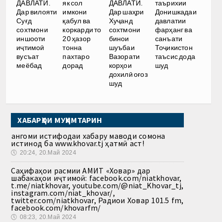
ДАВЛАТӢ.
як сол
ДАВЛАТӢ.
таърихии
Дар вилояти
имкони
Дар шаҳри
Донишкадаи
Суғд
қабул ва
Хуҷанд
давлатии
сохтмони
коркарди то
сохтмони
фарҳанг ва
иншооти
20 ҳазор
бинои
санъати
иҷтимоӣ
тонна
шуъбаи
Тоҷикистон
вусъат
пахтаро
Вазорати
таъсис дода
меёбад
дорад
корҳои
шуд
дохилӣ оғоз
шуд
ХАБАРҲОИ МУҲИМТАРИН
Ҳангоми истифодаи хабару маводи сомона
истинод ба www.khovar.tj ҳатмӣ аст!
🕔
20:24, 20.Май 2024
Саҳифаҳои расмии АМИТ «Ховар» дар
шабакаҳои иҷтимоӣ: facebook.com/niatkhovar,
t.me/niatkhovar, youtube.com/@niat_Khovar_tj,
instagram.com/niat_khovar/,
twitter.com/niatkhovar, Радиои Ховар 101.5 fm,
facebook.com/khovarfm/
🕔
08:23, 20.Май 2024