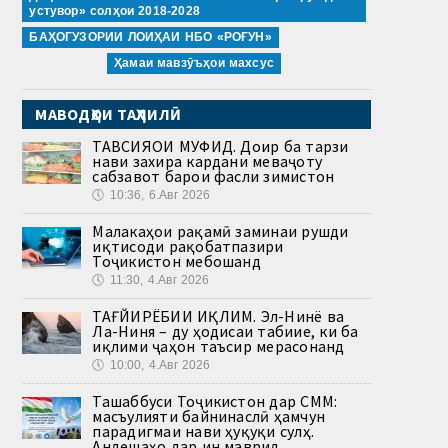
устувор» солҳои 2018-2028
БАҲОГУЗОРИИ ЛОИҲАИ НБО «РОҒУН»
Ҳамаи мавзӯъҳои махсус
МАВОДҲОИ ТАҲЛИЛӢ
ТАВСИЯҲОИ МУФИД. Доир ба тарзи
нави захира кардани меваҷоту
сабзавот барои фасли зимистон
🕔
10:36, 6.Авг 2026
Малакаҳои рақамӣ заминаи рушди
иқтисоди рақобатпазири
Тоҷикистон мебошанд
🕔
11:30, 4.Авг 2026
ТАҒЙИРЁБИИ ИҚЛИМ. Эл-Нинё ва
Ла-Ниня – ду ҳодисаи табиие, ки ба
иқлими ҷаҳон таъсир мерасонанд
🕔
10:00, 4.Авг 2026
Ташаббуси Тоҷикистон дар СММ:
масъулияти байнинаслӣ ҳамчун
парадигмаи нави ҳуқуқи сулҳ.
Андешаҳо дар ин маврид