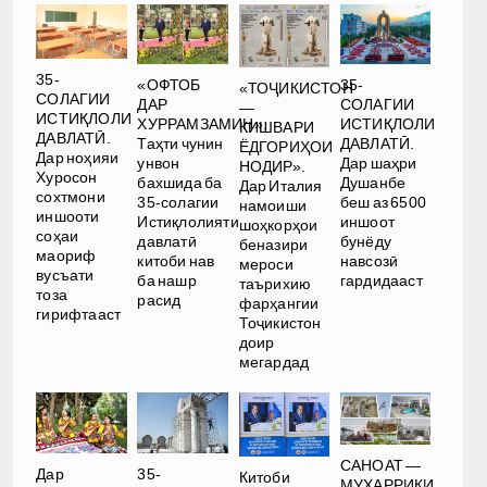
35-
35-
«ОФТОБ
«ТОҶИКИСТОН
СОЛАГИИ
СОЛАГИИ
ДАР
—
ИСТИҚЛОЛИ
ИСТИҚЛОЛИ
ХУРРАМЗАМИН».
КИШВАРИ
ДАВЛАТӢ.
ДАВЛАТӢ.
Таҳти чунин
ЁДГОРИҲОИ
Дар ноҳияи
Дар шаҳри
унвон
НОДИР».
Хуросон
Душанбе
бахшида ба
Дар Италия
сохтмони
беш аз 6500
35-солагии
намоиши
иншооти
иншоот
Истиқлолияти
шоҳкорҳои
соҳаи
бунёду
давлатӣ
беназири
маориф
навсозӣ
китоби нав
мероси
вусъати
гардидааст
ба нашр
таърихию
тоза
расид
фарҳангии
гирифтааст
Тоҷикистон
доир
мегардад
САНОАТ —
Дар
35-
Китоби
МУҲАРРИКИ