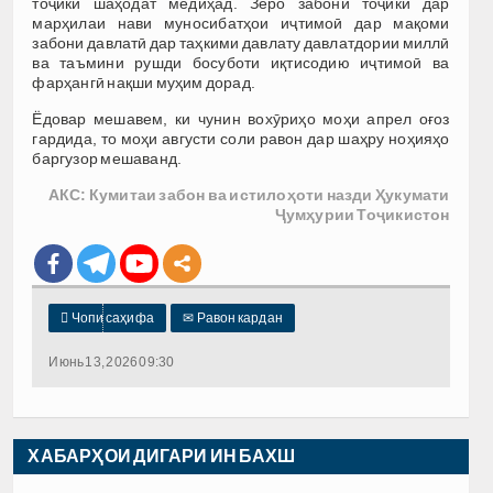
тоҷикӣ шаҳодат медиҳад. Зеро забони тоҷикӣ дар
марҳилаи нави муносибатҳои иҷтимоӣ дар мақоми
забони давлатӣ дар таҳкими давлату давлатдории миллӣ
ва таъмини рушди босуботи иқтисодию иҷтимоӣ ва
фарҳангӣ нақши муҳим дорад.
Ёдовар мешавем, ки чунин вохӯриҳо моҳи апрел оғоз
гардида, то моҳи августи соли равон дар шаҳру ноҳияҳо
баргузор мешаванд.
АКС: Кумитаи забон ва истилоҳоти назди Ҳукумати
Ҷумҳурии Тоҷикистон

Чопи саҳифа
✉
Равон кардан
Июнь 13, 2026 09:30
ХАБАРҲОИ ДИГАРИ ИН БАХШ