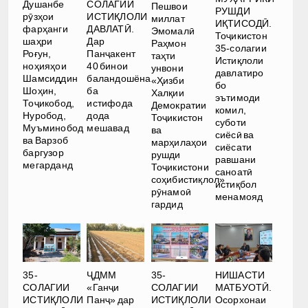
Душанбе
СОЛАГИИ
Пешвои
РУШДИ
рӯзҳои
ИСТИҚЛОЛИ
миллат
ИҚТИСОДӢ.
фарҳанги
ДАВЛАТӢ.
Эмомалӣ
Тоҷикистон
шаҳри
Дар
Раҳмон
35-солагии
Роғун,
Панҷакент
таҳти
Истиқлоли
ноҳияҳои
40 бинои
унвони
давлатиро
Шамсиддин
баландошёна
«Ҳизби
бо
Шоҳин,
ба
Халқии
эътимоди
Тоҷикобод,
истифода
Демократии
комил,
Нуробод,
дода
Тоҷикистон
суботи
Муъминобод
мешавад
ва
сиёсӣ ва
ва Варзоб
марҳилаҳои
сиёсати
баргузор
рушди
равшани
мегарданд
Тоҷикистони
саноатӣ
соҳибистиқлол»
истиқбол
рӯнамоӣ
менамояд
гардид
35-
ҶДММ
35-
НИШАСТИ
СОЛАГИИ
«Ганҷи
СОЛАГИИ
МАТБУОТӢ.
ИСТИҚЛОЛИ
Панҷ» дар
ИСТИҚЛОЛИ
Осорхонаи