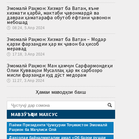
Эмомалӣ Раҳмон: Хизмат ба Ватан, яъне
хизмати ҳарбӣ, мактаби ҷавонмардӣ ва
давраи ҳаматарафа обутоб ёфтани ҷавонон
мебошад
🕔
08:24, 5.Апр 2024
Эмомалӣ Раҳмон: Хизмат ба Ватан – Модар
қарзи фарзандии ҳар як ҷавон ба ҳисоб
меравад
🕔
17:18, 3.Апр 2024
Эмомалӣ Раҳмон: Ман ҳамчун Сарфармондеҳи
Олии Қувваҳои Мусаллаҳ ҳар як сарбозро
мисли фарзанди худ дӯст медорам
🕔
11:27, 3.Апр 2024
Ҳамаи маводҳои бахш
МАВЗӮЪҲОИ МАХСУС
Паёми Президенти Ҷумҳурии Тоҷикистон Эмомалӣ
Раҳмон ба Маҷлиси Олӣ
Даҳсолаи байналмилалии амал «Об барои рушди