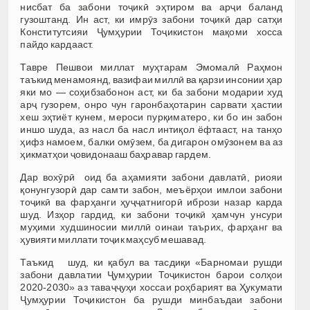
нисбат ба забони тоҷикӣ эҳтиром ва арҷи баланд
гузоштанд. Ин аст, ки имрӯз забони тоҷикӣ дар сатҳи
Конститутсияи Ҷумҳурии Тоҷикистон мақоми хосса
пайдо кардааст.
Тавре Пешвои миллат муҳтарам Эмомалӣ Раҳмон
таъкид менамоянд, вазифаи миллӣ ва қарзи инсонии ҳар
яки мо — соҳибзабонон аст, ки ба забони модарии худ
арҷ гузорем, онро чун гаронбаҳотарин сарвати ҳастии
хеш эҳтиёт кунем, мероси пурқиматеро, ки бо ин забон
иншо шуда, аз насл ба насл интиқол ёфтааст, на танҳо
ҳифз намоем, балки омӯзем, ба дигарон омӯзонем ва аз
ҳикматҳои ҷовидонааш баҳравар гардем.
Дар вохӯрӣ оид ба аҳамияти забони давлатӣ, риояи
қонунгузорӣ дар самти забон, меъёрҳои имлои забони
тоҷикӣ ва фарҳанги ҳуҷҷатнигорӣ ибрози назар карда
шуд. Изҳор гардид, ки забони тоҷикӣ ҳамчун унсури
муҳими худшиносии миллӣ оинаи таърих, фарҳанг ва
ҳувияти миллати тоҷик маҳсуб мешавад.
Таъкид шуд, ки қабул ва тасдиқи «Барномаи рушди
забони давлатии Ҷумҳурии Тоҷикистон барои солҳои
2020-2030» аз таваҷҷуҳи хоссаи роҳбарият ва Ҳукумати
Ҷумҳурии Тоҷикистон ба рушди минбаъдаи забони