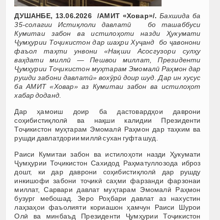
ДУШАНБЕ, 13.06.2026 /АМИТ «Ховар»/.
Бахшида ба
35-солагии Истиқлоли давлатӣ бо ташаббуси
Кумитаи забон ва истилоҳоти назди Ҳукумати
Ҷумҳурии Тоҷикистон дар шаҳри Хуҷанд бо ҷавонони
фаъол таҳти унвони «Нақши Асосгузори сулҳу
ваҳдати миллӣ — Пешвои миллат, Президенти
Ҷумҳурии Тоҷикистон муҳтарам Эмомалӣ Раҳмон дар
рушди забони давлатӣ» вохӯрӣ доир шуд.
Дар ин хусус
ба АМИТ «Ховар» аз Кумитаи забон ва истилоҳот
хабар доданд.
Дар ҳамоиш доир ба дастовардҳои даврони
соҳибистиқлолӣ ва нақши калидии Президенти
Тоҷикистон муҳтарам Эмомалӣ Раҳмон дар таҳким ва
рушди давлатдории миллӣ сухан гуфта шуд.
Раиси Кумитаи забон ва истилоҳоти назди Ҳукумати
Ҷумҳурии Тоҷикистон Сахидод Раҳматуллозода иброз
дошт, ки дар даврони соҳибистиқлолӣ дар рушду
инкишофи забони тоҷикӣ саҳми фарзанди фарзонаи
миллат, Сарвари давлат муҳтарам Эмомалӣ Раҳмон
бузург мебошад. Зеро Роҳбари давлат аз нахустин
лаҳзаҳои фаъолияти кориашон ҳамчун Раиси Шурои
Олӣ ва минбаъд Президенти Ҷумҳурии Тоҷикистон