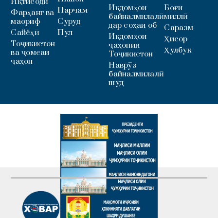
Иқтисодӣ
Иқдомҳои
Боғи
Парчам
Фарҳанг ва
байналмилалӣ
миллӣ
маориф
Суруд
дар соҳаи об
Саразм
Сайёҳӣ
Пул
Иқдомҳои
Ҳисор
Тоҷикистон
ҷаҳонии
Ҳулбук
ва ҷомеаи
Тоҷикистон
ҷаҳон
Наврӯз
байналмилалӣ
шуд