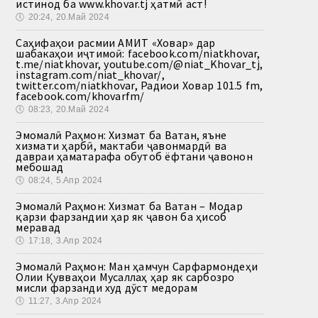
истинод ба www.khovar.tj ҳатмӣ аст!
🕔
20:24, 20.Май 2024
Саҳифаҳои расмии АМИТ «Ховар» дар
шабакаҳои иҷтимоӣ: facebook.com/niatkhovar,
t.me/niatkhovar, youtube.com/@niat_Khovar_tj,
instagram.com/niat_khovar/,
twitter.com/niatkhovar, Радиои Ховар 101.5 fm,
facebook.com/khovarfm/
🕔
08:23, 20.Май 2024
Эмомалӣ Раҳмон: Хизмат ба Ватан, яъне
хизмати ҳарбӣ, мактаби ҷавонмардӣ ва
давраи ҳаматарафа обутоб ёфтани ҷавонон
мебошад
🕔
08:24, 5.Апр 2024
Эмомалӣ Раҳмон: Хизмат ба Ватан – Модар
қарзи фарзандии ҳар як ҷавон ба ҳисоб
меравад
🕔
17:18, 3.Апр 2024
Эмомалӣ Раҳмон: Ман ҳамчун Сарфармондеҳи
Олии Қувваҳои Мусаллаҳ ҳар як сарбозро
мисли фарзанди худ дӯст медорам
🕔
11:27, 3.Апр 2024