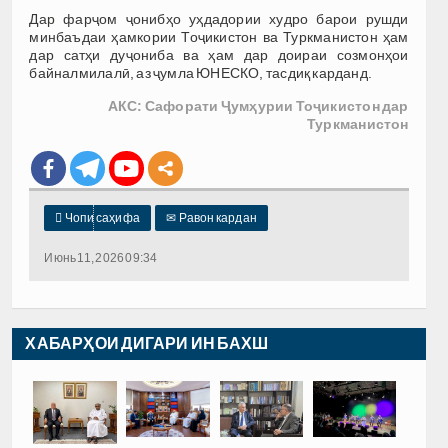
Дар фарҷом ҷонибҳо уҳдадории худро барои рушди
минбаъдаи ҳамкории Тоҷикистон ва Туркманистон ҳам
дар сатҳи дуҷониба ва ҳам дар доираи созмонҳои
байналмилалӣ, аз ҷумла ЮНЕСКО, тасдиқ карданд.
АКС: Сафорати Ҷумҳурии Тоҷикистон дар
Туркманистон

Чопи саҳифа
✉
Равон кардан
Июнь 11, 2026 09:34
ХАБАРҲОИ ДИГАРИ ИН БАХШ