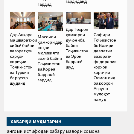
гардиданд
гардид
Дар Теҳрон
ҳамкории
Дар Анқара
Сафири
Масоили
дуҷониба
машваратҳои
Тоҷикистон
ҳамкорӣ дар
байни
сиёсӣ байни
бо Вазири
соҳаи
Тоҷикистон
вазоратҳои
давлатии
моликияти
ва Эрон
корҳои
вазорати
зеҳнӣ байни
баррасӣ
хориҷии
федералии
Тоҷикистон
шуд
Тоҷикистон
корҳои
ва Корея
ва Туркия
хориҷии
баррасӣ
баргузор
Олмон оид
гардид
шуданд
ба корҳои
Аврупо
мулоқот
намуд
ХАБАРҲОИ МУҲИМТАРИН
Ҳангоми истифодаи хабару маводи сомона