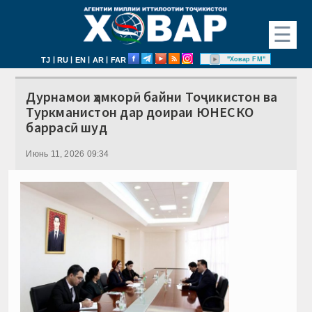
☰
|
|
|
|
"Ховар FM"
TJ
RU
EN
AR
FAR
Дурнамои ҳамкорӣ байни Тоҷикистон ва
Туркманистон дар доираи ЮНЕСКО
баррасӣ шуд
Июнь 11, 2026 09:34