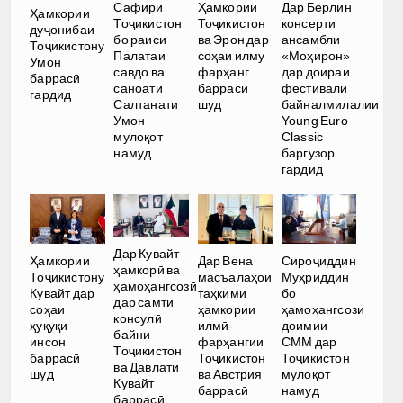
Сафири
Ҳамкории
Дар Берлин
Ҳамкории
Тоҷикистон
Тоҷикистон
консерти
дуҷонибаи
бо раиси
ва Эрон дар
ансамбли
Тоҷикистону
Палатаи
соҳаи илму
«Моҳирон»
Умон
савдо ва
фарҳанг
дар доираи
баррасӣ
саноати
баррасӣ
фестивали
гардид
Салтанати
шуд
байналмилалии
Умон
Young Euro
мулоқот
Classic
намуд
баргузор
гардид
Дар Кувайт
Ҳамкории
Дар Вена
Сироҷиддин
ҳамкорӣ ва
Тоҷикистону
масъалаҳои
Муҳриддин
ҳамоҳангсозӣ
Кувайт дар
таҳкими
бо
дар самти
соҳаи
ҳамкории
ҳамоҳангсози
консулӣ
ҳуқуқи
илмӣ-
доимии
байни
инсон
фарҳангии
СММ дар
Тоҷикистон
баррасӣ
Тоҷикистон
Тоҷикистон
ва Давлати
шуд
ва Австрия
мулоқот
Кувайт
баррасӣ
намуд
баррасӣ