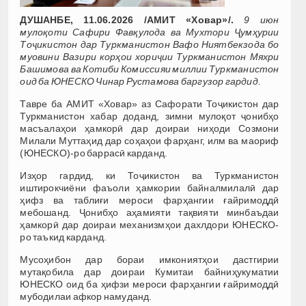
ДУШАНБЕ, 11.06.2026 /АМИТ «Ховар»/.
9 июн
мулоқоти Сафири Фавқулода ва Мухтори Ҷумҳурии
Тоҷикистон дар Туркманистон Вафо Ниятбекзода бо
муовини Вазири корҳои хориҷии Туркманистон Мяхри
Башимова ва Котиби Комиссияи миллии Туркманистон
оид ба ЮНЕСКО Чинар Рустамова баргузор гардид.
Тавре ба АМИТ «Ховар» аз Сафорати Тоҷикистон дар
Туркманистон хабар доданд, зимни мулоқот ҷонибҳо
масъалаҳои ҳамкорӣ дар доираи ниҳоди Созмони
Милали Муттаҳид дар соҳаҳои фарҳанг, илм ва маориф
(ЮНЕСКО)-ро баррасӣ карданд.
Изҳор гардид, ки Тоҷикистон ва Туркманистон
иштирокчиёни фаъоли ҳамкории байналмилалӣ дар
ҳифз ва таблиғи мероси фарҳангии ғайримоддӣ
мебошанд. Ҷонибҳо аҳамияти тақвияти минбаъдаи
ҳамкорӣ дар доираи механизмҳои дахлдори ЮНЕСКО-
ро таъкид карданд.
Мусоҳибон дар бораи имкониятҳои дастгирии
мутақобила дар доираи Кумитаи байниҳукуматии
ЮНЕСКО оид ба ҳифзи мероси фарҳангии ғайримоддӣ
мубодилаи афкор намуданд.