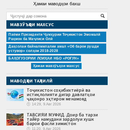
Ҳамаи маводҳои бахш
МАВЗӮЪҲОИ МАХСУС
Паёми Президенти Ҷумҳурии Тоҷикистон Эмомалӣ
Раҳмон ба Маҷлиси Олӣ
Даҳсолаи байналмилалии амал «Об барои рушди
устувор» солҳои 2018-2028
БАҲОГУЗОРИИ ЛОИҲАИ НБО «РОҒУН»
Ҳамаи мавзӯъҳои махсус
МАВОДҲОИ ТАҲЛИЛӢ
Тоҷикистон соҳибихтиёрӣ ва
истиқлолияти дигар давлатҳои
ҷаҳонро эҳтиром менамояд
🕔
14:29, 9.Авг 2026
ТАВСИЯИ МУФИД. Доир ба тарзи
тайёр намудани зардолуи хушк
барои фасли зимистон
🕔
11:20, 9.Авг 2026