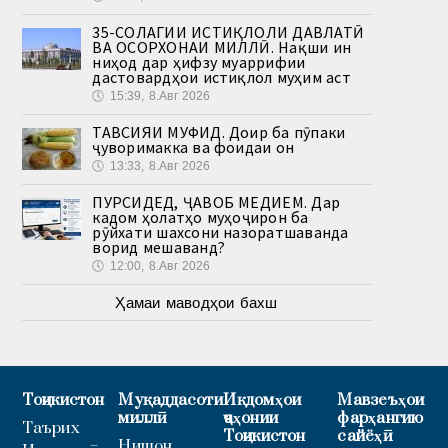
35-СОЛАГИИ ИСТИҚЛОЛИ ДАВЛАТӢ
ВА ОСОРХОНАИ МИЛЛӢ. Нақши ин
ниҳод дар ҳифзу муаррифии
дастовардҳои истиқлол муҳим аст
🕔
15:39, 8.Авг 2026
ТАВСИЯИ МУФИД. Доир ба пӯпаки
ҷуворимакка ва фоидаи он
🕔
13:33, 8.Авг 2026
ПУРСИДЕД, ҶАВОБ МЕДИҲЕМ. Дар
кадом ҳолатҳо муҳоҷирон ба
рӯйхати шахсони назоратшаванда
ворид мешаванд?
🕔
12:00, 8.Авг 2026
Ҳамаи маводҳои бахш
Тоҷикистон
Муқаддасоти
Иқдомҳои
Мавзеъҳои
миллӣ
ҷаҳонии
фарҳангию
Таърих
Тоҷикистон
сайёҳӣ
Нишон