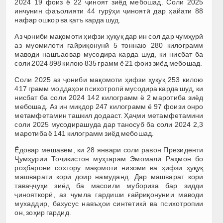
2024 19 фоиз ё 22 ҷиноят зиёд мебошад. Соли 2025
инчунин фаъолияти 44 гурӯҳи ҷиноятӣ дар ҳайати 88
нафар ошкор ва қатъ карда шуд.
Аз ҷониби мақомоти ҳифзи ҳуқуқ дар ин сол дар ҷумҳурӣ
аз муомилоти ғайриқонунӣ 5 тоннаю 280 килограмм
маводи нашъаовар мусодира карда шуд, ки нисбат ба
соли 2024 898 килою 835 грамм ё 21 фоиз зиёд мебошад.
Соли 2025 аз ҷониби мақомоти ҳифзи ҳуқуқ 253 килою
417 грамм моддаҳои психотропӣ мусодира карда шуд, ки
нисбат ба соли 2024 142 килограмм ё 2 маротиба зиёд
мебошад. Аз ин миқдор 247 килограмм ё 97 фоизи онро
метамфетамин ташкил додааст. Ҳаҷми метамфетамини
соли 2025 мусодирашуда дар таносуб ба соли 2024 2,3
маротиба ё 141 килограмм зиёд мебошад.
Ёдовар мешавем, ки 28 январи соли равон Президенти
Ҷумҳурии Тоҷикистон муҳтарам Эмомалӣ Раҳмон бо
роҳбарони сохтору мақомоти низомӣ ва ҳифзи ҳуқуқ
машварати корӣ доир намуданд. Дар машварат корӣ
таваҷҷуҳи зиёд ба масоили мубориза бар зидди
ҷинояткорӣ, аз ҷумла гардиши ғайриқонунии маводи
мухаддир, бахусус навъҳои синтетикӣ ва психотропии
он, зоҳир гардид.