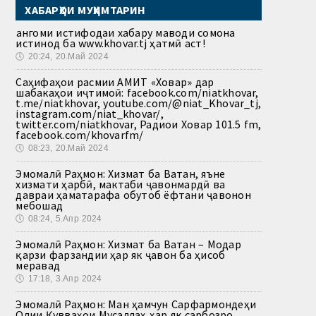
ХАБАРҲОИ МУҲИМТАРИН
Ҳангоми истифодаи хабару маводи сомона
истинод ба www.khovar.tj ҳатмӣ аст!
🕔
20:24, 20.Май 2024
Саҳифаҳои расмии АМИТ «Ховар» дар
шабакаҳои иҷтимоӣ: facebook.com/niatkhovar,
t.me/niatkhovar, youtube.com/@niat_Khovar_tj,
instagram.com/niat_khovar/,
twitter.com/niatkhovar, Радиои Ховар 101.5 fm,
facebook.com/khovarfm/
🕔
08:23, 20.Май 2024
Эмомалӣ Раҳмон: Хизмат ба Ватан, яъне
хизмати ҳарбӣ, мактаби ҷавонмардӣ ва
давраи ҳаматарафа обутоб ёфтани ҷавонон
мебошад
🕔
08:24, 5.Апр 2024
Эмомалӣ Раҳмон: Хизмат ба Ватан – Модар
қарзи фарзандии ҳар як ҷавон ба ҳисоб
меравад
🕔
17:18, 3.Апр 2024
Эмомалӣ Раҳмон: Ман ҳамчун Сарфармондеҳи
Олии Қувваҳои Мусаллаҳ ҳар як сарбозро