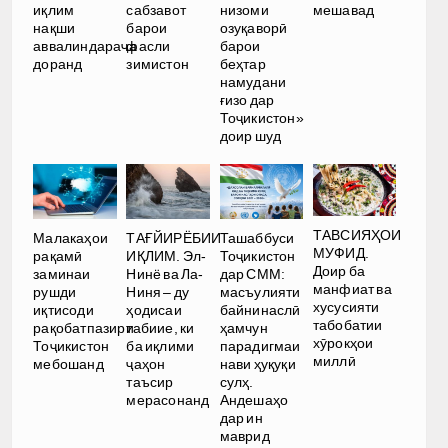
иқлим
сабзавот
низоми
мешавад
нақши
барои
озуқаворӣ
аввалиндараҷа
фасли
барои
доранд
зимистон
беҳтар
намудани
ғизо дар
Тоҷикистон»
доир шуд
ТАВСИЯҲОИ
Малакаҳои
ТАҒЙИРЁБИИ
Ташаббуси
МУФИД.
рақамӣ
ИҚЛИМ. Эл-
Тоҷикистон
Доир ба
заминаи
Нинё ва Ла-
дар СММ:
манфиат ва
рушди
Ниня – ду
масъулияти
хусусияти
иқтисоди
ҳодисаи
байнинаслӣ
табобатии
рақобатпазири
табиие, ки
ҳамчун
хӯрокҳои
Тоҷикистон
ба иқлими
парадигмаи
миллӣ
мебошанд
ҷаҳон
нави ҳуқуқи
таъсир
сулҳ.
мерасонанд
Андешаҳо
дар ин
маврид