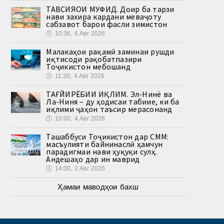
ТАВСИЯҲОИ МУФИД. Доир ба тарзи
нави захира кардани меваҷоту
сабзавот барои фасли зимистон
🕔
10:36, 6.Авг 2026
Малакаҳои рақамӣ заминаи рушди
иқтисоди рақобатпазири
Тоҷикистон мебошанд
🕔
11:30, 4.Авг 2026
ТАҒЙИРЁБИИ ИҚЛИМ. Эл-Нинё ва
Ла-Ниня – ду ҳодисаи табиие, ки ба
иқлими ҷаҳон таъсир мерасонанд
🕔
10:00, 4.Авг 2026
Ташаббуси Тоҷикистон дар СММ:
масъулияти байнинаслӣ ҳамчун
парадигмаи нави ҳуқуқи сулҳ.
Андешаҳо дар ин маврид
🕔
14:00, 2.Авг 2026
Ҳамаи маводҳои бахш