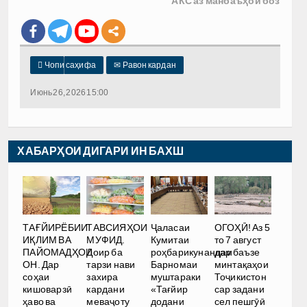
АКС аз манбаъҳои боз

Чопи саҳифа
✉
Равон кардан
Июнь 26, 2026 15:00
ХАБАРҲОИ ДИГАРИ ИН БАХШ
ТАҒЙИРЁБИИ
ТАВСИЯҲОИ
Ҷаласаи
ОГОҲӢ! Аз 5
ИҚЛИМ ВА
МУФИД.
Кумитаи
то 7 август
ПАЙОМАДҲОИ
Доир ба
роҳбарикунандаи
дар баъзе
ОН. Дар
тарзи нави
Барномаи
минтақаҳои
соҳаи
захира
муштараки
Тоҷикистон
кишоварзӣ
кардани
«Тағйир
сар задани
ҳаво ва
меваҷоту
додани
сел пешгӯӣ