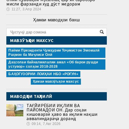
мисли фарзанди худ дӯст медорам
🕔
11:27, 3.Апр 2024
Ҳамаи маводҳои бахш
МАВЗӮЪҲОИ МАХСУС
Паёми Президенти Ҷумҳурии Тоҷикистон Эмомалӣ
Раҳмон ба Маҷлиси Олӣ
Даҳсолаи байналмилалии амал «Об барои рушди
устувор» солҳои 2018-2028
БАҲОГУЗОРИИ ЛОИҲАИ НБО «РОҒУН»
Ҳамаи мавзӯъҳои махсус
МАВОДҲОИ ТАҲЛИЛӢ
ТАҒЙИРЁБИИ ИҚЛИМ ВА
ПАЙОМАДҲОИ ОН. Дар соҳаи
кишоварзӣ ҳаво ва иқлим нақши
аввалиндараҷа доранд
🕔
09:14, 7.Авг 2026