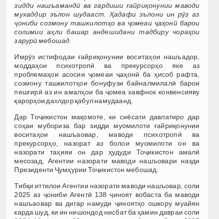
зидди нашъамандӣ ва гардиши ғайриқонунии маводи
мухаддир эълон шудааст. Ҳадафи эълони ин рӯз аз
ҷониби созмону ташкилотҳо ва ҷомеаи ҷаҳонӣ барои
солимии аҳли башар андешидани тадбиру чораҳои
зарурӣ мебошад.
Имрӯз истифодаи ғайриқонунии воситаҳои нашъадор,
моддаҳои психотропӣ ва прекурсорҳо яке аз
проблемаҳои асосии ҷомеаи ҷаҳонӣ ба ҳисоб рафта,
созмону ташкилотҳои бонуфузи байналмилалӣ барои
пешгирӣ аз ин амалҳои ба ҷомеа хавфнок конвенсияву
қарорҳои дахлдор қабул намудаанд.
Дар Тоҷикистон мақомоте, ки сиёсати давлатиро дар
соҳаи мубориза бар зидди муомилоти ғайриқонунии
воситаҳои нашъаовар, маводи психотропӣ ва
прекурсорҳо, назорат аз болои муомилоти он ва
назорати таҳияи он дар ҳудуди Тоҷикистон амалӣ
месозад, Агентии назорати маводи нашъовари назди
Президенти Ҷумҳурии Тоҷикистон мебошад.
Тибқи иттилои Агентии назорати маводи нашъовар, соли
2025 аз ҷониби Агентӣ 138 ҷиноят вобаста ба маводи
нашъаовар ва дигар намуди ҷиноятҳо ошкору муайян
карда шуд, ки ин нишондод нисбат ба ҳамин давраи соли