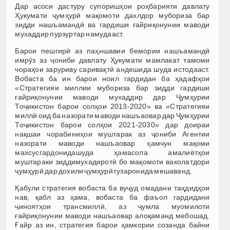
Дар асоси дастуру супоришҳои роҳбарияти давлату
Ҳукумати ҷумҳурӣ мақомоти дахлдор мубориза бар
зидди нашъамандӣ ва гардиши ғайриқонунии маводи
мухаддир пурзуртар намудааст.
Барои пешгирӣ аз паҳншавии бемории нашъамандӣ
имрӯз аз ҷониби давлату Ҳукумати мамлакат тамоми
чораҳои заруриву саривақтӣ андешида шуда истодааст.
Вобаста ба ин барои ноил гардидан ба ҳадафҳои
«Стратегияи миллии мубориза бар зидди гардиши
ғайриқонунии маводи мухаддир дар Ҷумҳурии
Тоҷикистон барои солҳои 2013-2020» ва «Стратегияи
миллӣ оид ба назорати маводи нашъаовар дар Ҷумҳурии
Тоҷикистон барои солҳои 2021-2030» дар доираи
нақшаи чорабиниҳои муштарак аз ҷониби Агентии
назорати маводи нашъаовар ҳамчун мақоми
махсусгардонидашуда ҳамасола амалиётҳои
муштараки зиддимухадиротӣ бо мақомоти ваколатдори
ҷумҳурӣ дар дохили ҷумҳурӣ гузаронида мешаванд.
Қабули стратегия вобаста ба вуҷуд омадани таҳдидҳои
нав, қабл аз ҳама, вобаста ба фаъол гардидани
ҷиноятҳои трансмиллӣ, аз ҷумла муомилоти
ғайриқонунии маводи нашъаовар алоқаманд мебошад.
Ғайр аз ин, стратегия барои ҳамкории созанда байни