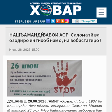
☰
|
|
|
|
"Ховар FM"
TJ
RU
EN
AR
FAR
НАШЪАМАНДӢ-ВАБОИ АСР. Саломатӣ ва
озодиро интихоб намо, на вобастагиро!
Июнь 26, 2026 15:00
ДУШАНБЕ, 26.06.2026 /АМИТ «Ховар»/.
Соли 1987 бо
пешниҳоди Ассамблеяи генералии Созмони Милали
Муттаҳид 26 июн Рӯзи байналмилалии мубориза бар