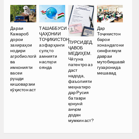
Дараи
ТАШАББУСИ
Дар
Камароб
ҶАҲОНИИ
Тоҷикистон
дорои
ТОҶИКИСТОН:
барои
ПУРСИДЕД,
захираҳои
аз фарҳанги
хонандагони
ҶАВОБ
нодири
сулҳ то
синфи якум
МЕДИҲЕМ.
агробиологӣ
амнияти
давраи
Чӣ гуна
ва
наслҳои
мутобиқшавӣ
патентро аз
имконияти
оянда
гузаронида
даст
васеи
мешавад
надода,
рушди
фаъолияти
кишоварзии
меҳнатиро
кӯҳистон аст
дар Русия
ба таври
қонунӣ
анҷом
додан
мумкин аст?