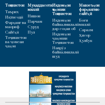
Тоҷикистон
Муқаддасоти
Иқдомҳои
Мавзеъҳои
миллӣ
ҷаҳонии
фарҳангию
Таърих
Тоҷикистон
сайёҳӣ
Нишон
Иқтисодӣ
Иқдомҳои
Боғи
Парчам
Фарҳанг ва
байналмилалӣ
миллӣ
маориф
Суруд
дар соҳаи об
Саразм
Сайёҳӣ
Пул
Иқдомҳои
Ҳисор
Тоҷикистон
ҷаҳонии
Ҳулбук
ва ҷомеаи
Тоҷикистон
ҷаҳон
Наврӯз
байналмилалӣ
шуд