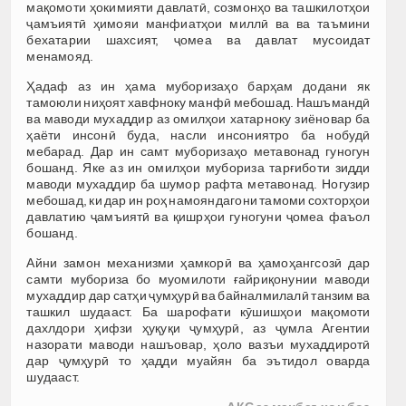
мақомоти ҳокимияти давлатӣ, созмонҳо ва ташкилотҳои
ҷамъиятӣ ҳимояи манфиатҳои миллӣ ва ва таъмини
бехатарии шахсият, ҷомеа ва давлат мусоидат
менамояд.
Ҳадаф аз ин ҳама муборизаҳо барҳам додани як
тамоюли ниҳоят хавфноку манфӣ мебошад. Нашъмандӣ
ва маводи мухаддир аз омилҳои хатарноку зиёновар ба
ҳаёти инсонӣ буда, насли инсониятро ба нобудӣ
мебарад. Дар ин самт муборизаҳо метавонад гуногун
бошанд. Яке аз ин омилҳои мубориза тарғиботи зидди
маводи мухаддир ба шумор рафта метавонад. Ногузир
мебошад, ки дар ин роҳ намояндагони тамоми сохторҳои
давлатию ҷамъиятӣ ва қишрҳои гуногуни ҷомеа фаъол
бошанд.
Айни замон механизми ҳамкорӣ ва ҳамоҳангсозӣ дар
самти мубориза бо муомилоти ғайриқонунии маводи
мухаддир дар сатҳи ҷумҳурӣ ва байналмилалӣ танзим ва
ташкил шудааст. Ба шарофати кӯшишҳои мақомоти
дахлдори ҳифзи ҳуқуқи ҷумҳурӣ, аз ҷумла Агентии
назорати маводи нашъовар, ҳоло вазъи мухаддиротӣ
дар ҷумҳурӣ то ҳадди муайян ба эътидол оварда
шудааст.