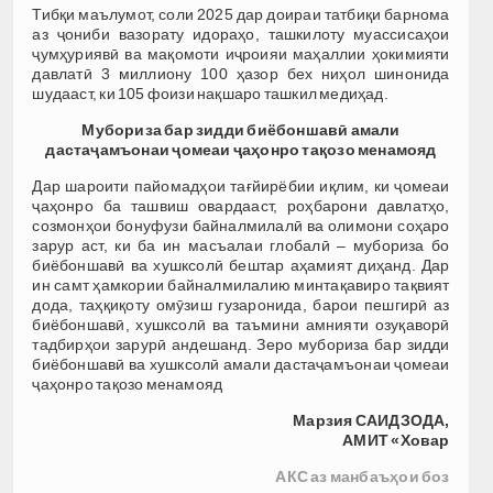
Тибқи маълумот, соли 2025 дар доираи татбиқи барнома
аз ҷониби вазорату идораҳо, ташкилоту муассисаҳои
ҷумҳуриявӣ ва мақомоти иҷроияи маҳаллии ҳокимияти
давлатӣ 3 миллиону 100 ҳазор бех ниҳол шинонида
шудааст, ки 105 фоизи нақшаро ташкил медиҳад.
Мубориза бар зидди биёбоншавӣ амали
дастаҷамъонаи ҷомеаи ҷаҳонро тақозо менамояд
Дар шароити пайомадҳои тағйирёбии иқлим, ки ҷомеаи
ҷаҳонро ба ташвиш овардааст, роҳбарони давлатҳо,
созмонҳои бонуфузи байналмилалӣ ва олимони соҳаро
зарур аст, ки ба ин масъалаи глобалӣ – мубориза бо
биёбоншавӣ ва хушксолӣ бештар аҳамият диҳанд. Дар
ин самт ҳамкории байналмилалию минтақавиро тақвият
дода, таҳқиқоту омӯзиш гузаронида, барои пешгирӣ аз
биёбоншавӣ, хушксолӣ ва таъмини амнияти озуқаворӣ
тадбирҳои зарурӣ андешанд. Зеро мубориза бар зидди
биёбоншавӣ ва хушксолӣ амали дастаҷамъонаи ҷомеаи
ҷаҳонро тақозо менамояд
Марзия САИДЗОДА,
АМИТ «Ховар
АКС аз манбаъҳои боз