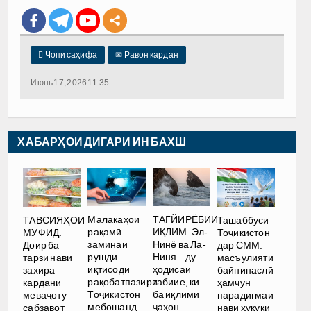

Чопи саҳифа
✉
Равон кардан
Июнь 17, 2026 11:35
ХАБАРҲОИ ДИГАРИ ИН БАХШ
Малакаҳои
ТАҒЙИРЁБИИ
ТАВСИЯҲОИ
Ташаббуси
рақамӣ
ИҚЛИМ. Эл-
МУФИД.
Тоҷикистон
заминаи
Нинё ва Ла-
Доир ба
дар СММ:
рушди
Ниня – ду
тарзи нави
масъулияти
иқтисоди
ҳодисаи
захира
байнинаслӣ
рақобатпазири
табиие, ки
кардани
ҳамчун
Тоҷикистон
ба иқлими
меваҷоту
парадигмаи
мебошанд
ҷаҳон
сабзавот
нави ҳуқуқи