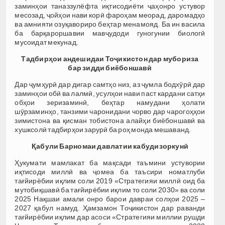
заминҳои таназзулёфта иқтисодиёти ҷаҳонро устувор
месозад, ҷойҳои нави корӣ фароҳам меорад, даромадҳо
ва амнияти озуқавориро беҳтар менамояд. Ба ин васила
ба барқароршавии мавҷудоди гуногунии биологӣ
мусоидат мекунад.
Тадбирҳои андешидаи Тоҷикистон дар мубориза
бар зидди биёбоншавӣ
Дар ҷумҳурӣ дар дигар самтҳо низ, аз ҷумла бодхӯрӣ дар
заминҳои обӣ ва лалмӣ, усулҳои нави паст кардани сатҳи
обҳои зеризаминӣ, беҳтар намудани ҳолати
шӯрзаминҳо, танзими чаронидани чорво дар чарогоҳҳои
зимистона ва қисман тобистона алайҳи биёбоншавӣ ва
хушксолӣ тадбирҳои зарурӣ ба роҳ монда мешаванд.
Қабули Барномаи давлатии кабудизоркунӣ
Ҳукумати мамлакат ба мақсади таъмини устувории
иқтисоди миллӣ ва ҷомеа ба таъсири номатлуби
тағйирёбии иқлим соли 2019 «Стратегияи миллӣ оид ба
мутобиқшавӣ ба тағйирёбии иқлим то соли 2030» ва соли
2025 Нақшаи амали онро барои давраи солҳои 2025 –
2027 қабул намуд. Ҳамзамон Тоҷикистон дар раванди
тағйирёбии иқлим дар асоси «Стратегияи миллии рушди