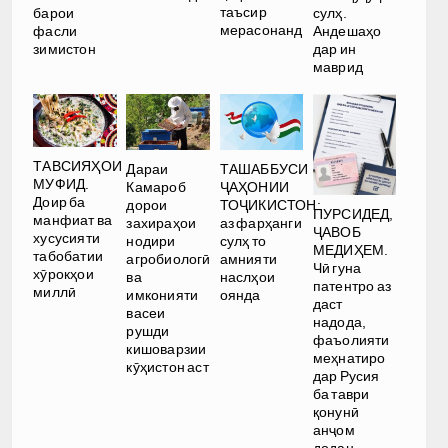
таъсир
барои
сулҳ.
мерасонанд
фасли
Андешаҳо
зимистон
дар ин
маврид
ТАВСИЯҲОИ
Дараи
ТАШАББУСИ
МУФИД.
Камароб
ҶАҲОНИИ
Доир ба
дорои
ТОҶИКИСТОН:
ПУРСИДЕД,
манфиат ва
захираҳои
аз фарҳанги
ҶАВОБ
хусусияти
нодири
сулҳ то
МЕДИҲЕМ.
табобатии
агробиологӣ
амнияти
Чӣ гуна
хӯрокҳои
ва
наслҳои
патентро аз
миллӣ
имконияти
оянда
даст
васеи
надода,
рушди
фаъолияти
кишоварзии
меҳнатиро
кӯҳистон аст
дар Русия
ба таври
қонунӣ
анҷом