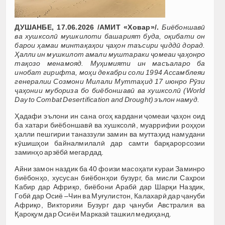
ДУШАНБЕ, 17.06.2026 /АМИТ «Ховар»/.
Биёбоншавӣ
ва хушксолӣ мушкилоти башарият буда, оқибати он
барои ҳамаи минтақаҳои ҷаҳон таъсири ҷиддӣ дорад.
Ҳалли ин мушкилот амали муштараки ҷомеаи ҷаҳонро
тақозо менамояд. Муҳимияти ин масъаларо ба
инобат гирифта, моҳи декабри соли 1994 Ассамблеяи
генералии Созмони Милали Муттаҳид 17 июнро Рӯзи
ҷаҳонии мубориза бо биёбоншавӣ ва хушксолӣ (World
Day to Combat Desertification and Drought) эълон намуд.
Ҳадафи эълони ин сана огоҳ кардани ҷомеаи ҷаҳон оид
ба хатари биёбоншавӣ ва хушксолӣ, муаррифии роҳҳои
ҳалли пешгирии таназзули замин ва муттаҳид намудани
кӯшишҳои байналмилалӣ дар самти барқарорсозии
заминҳо арзёбӣ мегардад.
Айни замон наздик ба 40 фоизи масоҳати кураи Заминро
биёбонҳо, хусусан биёбонҳои бузург, ба мисли Саҳрои
Кабир дар Африқо, биёбони Арабӣ дар Шарқи Наздик,
Гобӣ дар Осиё –Чин ва Муғулистон, Калахарӣ дар ҷануби
Африқо, Викторияи Бузург дар ҷануби Австралия ва
Қароқум дар Осиёи Марказӣ ташкил медиҳанд.