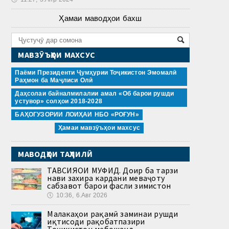
Ҳамаи маводҳои бахш
МАВЗӮЪҲОИ МАХСУС
Паёми Президенти Ҷумҳурии Тоҷикистон Эмомалӣ
Раҳмон ба Маҷлиси Олӣ
Даҳсолаи байналмилалии амал «Об барои рушди
устувор» солҳои 2018-2028
БАҲОГУЗОРИИ ЛОИҲАИ НБО «РОҒУН»
Ҳамаи мавзӯъҳои махсус
МАВОДҲОИ ТАҲЛИЛӢ
ТАВСИЯҲОИ МУФИД. Доир ба тарзи
нави захира кардани меваҷоту
сабзавот барои фасли зимистон
🕔
10:36, 6.Авг 2026
Малакаҳои рақамӣ заминаи рушди
иқтисоди рақобатпазири
Тоҷикистон мебошанд