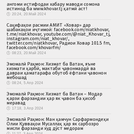
Ҳангоми истифодаи хабару маводи сомона
истинод ба www.khovar.tj ҳатмӣ аст!
🕔
20:24, 20.Май 2024
Саҳифаҳои расмии АМИТ «Ховар» дар
шабакаҳои иҷтимоӣ: facebook.com/niatkhovar,
t.me/niatkhovar, youtube.com/@niat_Khovar_tj,
instagram.com/niat_khovar/,
twitter.com/niatkhovar, Радиои Ховар 101.5 fm,
facebook.com/khovarfm/
🕔
08:23, 20.Май 2024
Эмомалӣ Раҳмон: Хизмат ба Ватан, яъне
хизмати ҳарбӣ, мактаби ҷавонмардӣ ва
давраи ҳаматарафа обутоб ёфтани ҷавонон
мебошад
🕔
08:24, 5.Апр 2024
Эмомалӣ Раҳмон: Хизмат ба Ватан – Модар
қарзи фарзандии ҳар як ҷавон ба ҳисоб
меравад
🕔
17:18, 3.Апр 2024
Эмомалӣ Раҳмон: Ман ҳамчун Сарфармондеҳи
Олии Қувваҳои Мусаллаҳ ҳар як сарбозро
мисли фарзанди худ дӯст медорам
🕔
11:27, 3.Апр 2024