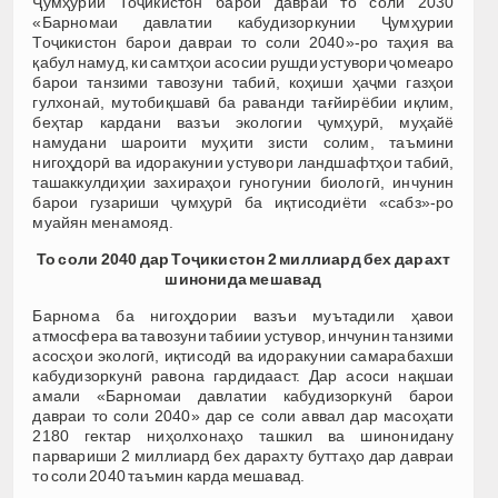
Ҷумҳурии Тоҷикистон барои давраи то соли 2030
«Барномаи давлатии кабудизоркунии Ҷумҳурии
Тоҷикистон барои давраи то соли 2040»-ро таҳия ва
қабул намуд, ки самтҳои асосии рушди устувори ҷомеаро
барои танзими тавозуни табиӣ, коҳиши ҳаҷми газҳои
гулхонаӣ, мутобиқшавӣ ба раванди тағйирёбии иқлим,
беҳтар кардани вазъи экологии ҷумҳурӣ, муҳайё
намудани шароити муҳити зисти солим, таъмини
нигоҳдорӣ ва идоракунии устувори ландшафтҳои табиӣ,
ташаккулдиҳии захираҳои гуногунии биологӣ, инчунин
барои гузариши ҷумҳурӣ ба иқтисодиёти «сабз»-ро
муайян менамояд.
То соли 2040 дар Тоҷикистон 2 миллиард бех дарахт
шинонида мешавад
Барнома ба нигоҳдории вазъи муътадили ҳавои
атмосфера ва тавозуни табиии устувор, инчунин танзими
асосҳои экологӣ, иқтисодӣ ва идоракунии самарабахши
кабудизоркунӣ равона гардидааст. Дар асоси нақшаи
амали «Барномаи давлатии кабудизоркунӣ барои
давраи то соли 2040» дар се соли аввал дар масоҳати
2180 гектар ниҳолхонаҳо ташкил ва шинонидану
парвариши 2 миллиард бех дарахту буттаҳо дар давраи
то соли 2040 таъмин карда мешавад.