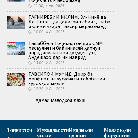
🕔
11:30, 4.Авг 2026
ТАҒЙИРЁБИИ ИҚЛИМ. Эл-Нинё ва
Ла-Ниня – ду ҳодисаи табиие, ки ба
иқлими ҷаҳон таъсир мерасонанд
🕔
10:00, 4.Авг 2026
Ташаббуси Тоҷикистон дар СММ:
масъулияти байнинаслӣ ҳамчун
парадигмаи нави ҳуқуқи сулҳ.
Андешаҳо дар ин маврид
🕔
14:00, 2.Авг 2026
ТАВСИЯҲОИ МУФИД. Доир ба
манфиат ва хусусияти табобатии
хӯрокҳои миллӣ
🕔
13:30, 2.Авг 2026
Ҳамаи маводҳои бахш
Тоҷикистон
Муқаддасоти
Иқдомҳои
Мавзеъҳои
миллӣ
ҷаҳонии
фарҳангию