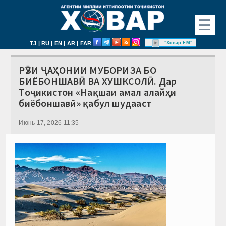
☰
|
|
|
|
"Ховар FM"
TJ
RU
EN
AR
FAR
РӮЗИ ҶАҲОНИИ МУБОРИЗА БО
БИЁБОНШАВӢ ВА ХУШКСОЛӢ. Дар
Тоҷикистон «Нақшаи амал алайҳи
биёбоншавӣ» қабул шудааст
Июнь 17, 2026 11:35