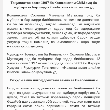
Тоҷикистон соли 1997 ба Конвенсияи СММ оид ба
мубориза бар зидди биёбоншавӣ шомил шуд
Конвенсияи Созмони Миллали Муттаҳид оид ба
мубориза бар зидди биёбоншавӣ аз тамоми давлатҳое,
ки ба он шомиланд, тақозо менамояд, ки нақшаҳои
амали миллии дурнамои худро оид ба идоракунии
устувори захираҳои табиӣ, пеш аз ҳама, истифодабарии
замин, ҷангал, об ва олами ҳайвонот барои рушди
устувор таҳия намоянд ва амалишавии онро таҳти
назорат қарор диҳанд.
Ҷумҳурии Тоҷикистон ба Конвенсияи Созмони Миллали
Муттаҳид оид ба мубориза бар зидди биёбоншавӣ 12
августи соли 1997 шомил гардида, соли 2001 бо Қарори
Ҳукумати Ҷумҳурии Тоҷикистон «Нақшаи амал алайҳи
биёбоншавӣ» -ро қабул намуд.
Роҳҳои эмин нигоҳ доштани замин аз биёбоншавӣ
Роҳҳои эмин нигоҳ доштани замин аз биёбоншавӣ ба
таҳия ва доир намудани як қатор тадбирҳо марбут аст. Аз
ҷумла, таҳия ва татбиқи чорабиниҳо барои пешгирии
бодхӯрӣ дар заминҳои обӣ ва лалмӣ, усулҳои нави паст
кардани сатҳи обҳои зеризаминӣ, таҳия ва татбиқи