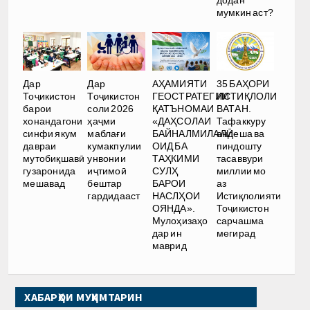
додан
мумкин аст?
Дар
Дар
АҲАМИЯТИ
35 БАҲОРИ
Тоҷикистон
Тоҷикистон
ГЕОСТРАТЕГИИ
ИСТИҚЛОЛИ
барои
соли 2026
ҚАТЪНОМАИ
ВАТАН.
хонандагони
ҳаҷми
«ДАҲСОЛАИ
Тафаккуру
синфи якум
маблағи
БАЙНАЛМИЛАЛӢ
андеша ва
давраи
кумакпулии
ОИД БА
пиндошту
мутобиқшавӣ
унвонии
ТАҲКИМИ
тасаввури
гузаронида
иҷтимоӣ
СУЛҲ
миллии мо
мешавад
бештар
БАРОИ
аз
гардидааст
НАСЛҲОИ
Истиқлолияти
ОЯНДА».
Тоҷикистон
Мулоҳизаҳо
сарчашма
дар ин
мегирад
маврид
ХАБАРҲОИ МУҲИМТАРИН