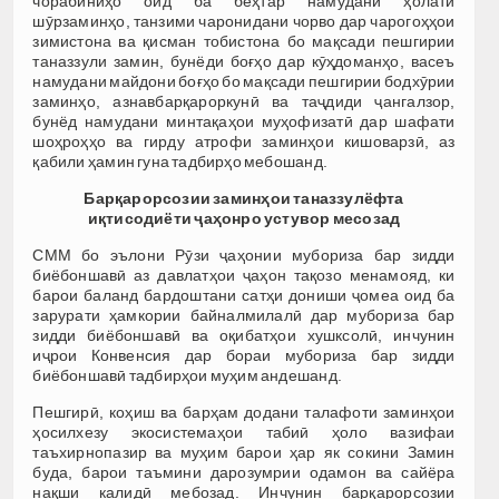
чорабиниҳо оид ба беҳтар намудани ҳолати
шӯрзаминҳо, танзими чаронидани чорво дар чарогоҳҳои
зимистона ва қисман тобистона бо мақсади пешгирии
таназзули замин, бунёди боғҳо дар кӯҳдоманҳо, васеъ
намудани майдони боғҳо бо мақсади пешгирии бодхӯрии
заминҳо, азнавбарқароркунӣ ва таҷдиди ҷангалзор,
бунёд намудани минтақаҳои муҳофизатӣ дар шафати
шоҳроҳҳо ва гирду атрофи заминҳои кишоварзӣ, аз
қабили ҳамин гуна тадбирҳо мебошанд.
Барқарорсозии заминҳои таназзулёфта
иқтисодиёти ҷаҳонро устувор месозад
СММ бо эълони Рӯзи ҷаҳонии мубориза бар зидди
биёбоншавӣ аз давлатҳои ҷаҳон тақозо менамояд, ки
барои баланд бардоштани сатҳи дониши ҷомеа оид ба
зарурати ҳамкории байналмилалӣ дар мубориза бар
зидди биёбоншавӣ ва оқибатҳои хушксолӣ, инчунин
иҷрои Конвенсия дар бораи мубориза бар зидди
биёбоншавӣ тадбирҳои муҳим андешанд.
Пешгирӣ, коҳиш ва барҳам додани талафоти заминҳои
ҳосилхезу экосистемаҳои табиӣ ҳоло вазифаи
таъхирнопазир ва муҳим барои ҳар як сокини Замин
буда, барои таъмини дарозумрии одамон ва сайёра
нақши калидӣ мебозад. Инчунин барқарорсозии