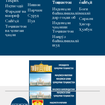
Таърих
Тоҷикистон
сайёҳӣ
Нишон
Иқтисодӣ
Иқдомҳои
Боғи
Парчам
Фарҳанг ва
байналмилалӣ
миллӣ
маориф
Суруд
дар соҳаи об
Саразм
Сайёҳӣ
Пул
Иқдомҳои
Ҳисор
Тоҷикистон
ҷаҳонии
Ҳулбук
ва ҷомеаи
Тоҷикистон
ҷаҳон
Наврӯз
байналмилалӣ
шуд