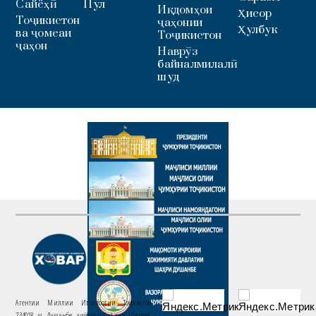
Сайёҳӣ
Пул
Иқдомҳои
Ҳисор
Тоҷикистон
ҷаҳонии
Ҳулбук
ва ҷомеаи
Тоҷикистон
ҷаҳон
Наврӯз
байналмилалӣ
шуд
Агентии Миллии Иттилоотии Тоҷикистон
734018. ш. Душанбе, хиёбони Саъдии Шерозӣ,