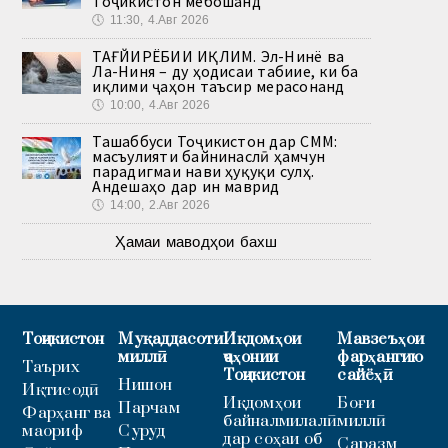
Тоҷикистон мебошанд
🕔
11:30, 4.Авг 2026
ТАҒЙИРЁБИИ ИҚЛИМ. Эл-Нинё ва
Ла-Ниня – ду ҳодисаи табиие, ки ба
иқлими ҷаҳон таъсир мерасонанд
🕔
10:00, 4.Авг 2026
Ташаббуси Тоҷикистон дар СММ:
масъулияти байнинаслӣ ҳамчун
парадигмаи нави ҳуқуқи сулҳ.
Андешаҳо дар ин маврид
🕔
14:00, 2.Авг 2026
Ҳамаи маводҳои бахш
Тоҷикистон
Муқаддасоти
Иқдомҳои
Мавзеъҳои
миллӣ
ҷаҳонии
фарҳангию
Таърих
Тоҷикистон
сайёҳӣ
Нишон
Иқтисодӣ
Иқдомҳои
Боғи
Парчам
Фарҳанг ва
байналмилалӣ
миллӣ
маориф
Суруд
дар соҳаи об
Саразм