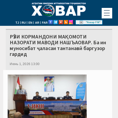
☰
|
|
|
|
"Ховар FM"
TJ
RU
EN
AR
FAR
РӮЗИ КОРМАНДОНИ МАҚОМОТИ
НАЗОРАТИ МАВОДИ НАШЪАОВАР. Ба ин
муносибат ҷаласаи тантанавӣ баргузор
гардид
Июнь 1, 2026 13:00