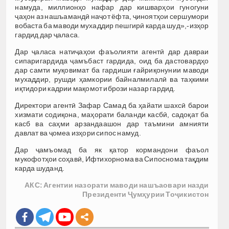
намуда, миллионҳо нафар дар кишварҳои гуногуни
ҷаҳон аз нашъамандӣ наҷот ёфта, ҷиноятҳои сершумори
вобаста ба маводи мухаддир пешгирӣ карда шуд»,-изҳор
гардид дар ҷаласа.
Дар ҷаласа натиҷаҳои фаъолияти агентӣ дар давраи
сипаригардида ҷамъбаст гардида, оид ба дастовардҳо
дар самти муқовимат ба гардиши ғайриқонунии маводи
мухаддир, рушди ҳамкории байналмилалӣ ва таҳкими
иқтидори кадрии мақомот ибрози назар гардид.
Директори агентӣ Зафар Самад ба ҳайати шахсӣ барои
хизмати содиқона, маҳорати баланди касбӣ, садоқат ба
касб ва саҳми арзандаашон дар таъмини амнияти
давлат ва ҷомеа изҳори сипос намуд.
Дар ҷамъомад ба як қатор кормандони фаъол
мукофотҳои соҳавӣ, Ифтихорнома ва Сипоснома тақдим
карда шуданд.
АКС: Агентии назорати маводи нашъаовари назди
Президенти Ҷумҳурии Тоҷикистон