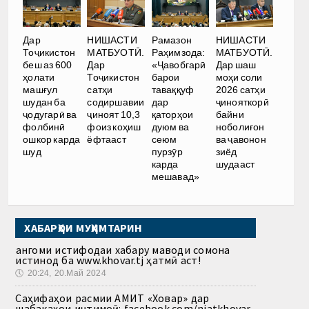
НИШАСТИ
Дар
НИШАСТИ
Рамазон
МАТБУОТӢ.
Тоҷикистон
МАТБУОТӢ.
Раҳимзода:
Дар шаш
беш аз 600
Дар
«Ҷавобгарӣ
моҳи соли
ҳолати
Тоҷикистон
барои
2026 сатҳи
машғул
сатҳи
таваққуф
ҷинояткорӣ
шудан ба
содиршавии
дар
байни
ҷодугарӣ ва
ҷиноят 10,3
қаторҳои
ноболиғон
фолбинӣ
фоиз коҳиш
дуюм ва
ва ҷавонон
ошкор карда
ёфтааст
сеюм
зиёд
шуд
пурзӯр
шудааст
карда
мешавад»
ХАБАРҲОИ МУҲИМТАРИН
Ҳангоми истифодаи хабару маводи сомона
истинод ба www.khovar.tj ҳатмӣ аст!
🕔
20:24, 20.Май 2024
Саҳифаҳои расмии АМИТ «Ховар» дар
шабакаҳои иҷтимоӣ: facebook.com/niatkhovar,