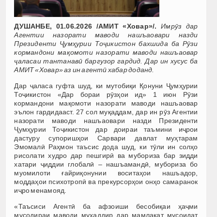
ДУШАНБЕ, 01.06.2026 /АМИТ «Ховар»/.
Имрӯз дар
Агентии назорати маводи нашъаовари назди
Президенти Ҷумҳурии Тоҷикистон бахшида ба Рӯзи
кормандони мақомоти назорати маводи нашъаовар
ҷаласаи тантанавӣ баргузор гардид. Дар ин хусус ба
АМИТ «Ховар» аз ин агентӣ хабар доданд.
Дар ҷаласа гуфта шуд, ки мутобиқи Қонуни Ҷумҳурии
Тоҷикистон «Дар бораи рӯзҳои ид» 1 июн Рӯзи
кормандони мақомоти назорати маводи нашъаовар
эълон гардидааст. 27 сол муқаддам, дар ин рӯз Агентии
назорати маводи нашъаовари назди Президенти
Ҷумҳурии Тоҷикистон дар доираи таъмини иҷрои
дастуру супоришҳои Сарвари давлат муҳтарам
Эмомалӣ Раҳмон таъсис дода шуд, ки тӯли ин солҳо
рисолати худро дар пешгирӣ ва мубориза бар зидди
хатари ҷиддии глобалӣ – нашъамандӣ, мубориза бо
муомилоти ғайриқонунии воситаҳои нашъадор,
моддаҳои психотропӣ ва прекурсорҳои онҳо самаранок
иҷро менамояд.
«Таъсиси Агентӣ ба афзоиши бесобиқаи ҳаҷми
мусодираи маводи мухаддир дар мамлакат мусоидат