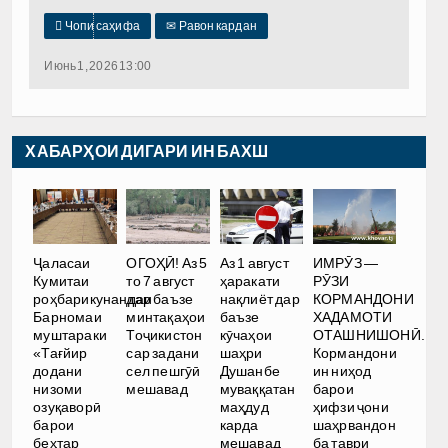

Чопи саҳифа
✉
Равон кардан
Июнь 1, 2026 13:00
ХАБАРҲОИ ДИГАРИ ИН БАХШ
Ҷаласаи
ОГОҲӢ! Аз 5
Аз 1 август
ИМРӮЗ —
Кумитаи
то 7 август
ҳаракати
РӮЗИ
роҳбарикунандаи
дар баъзе
нақлиёт дар
КОРМАНДОНИ
Барномаи
минтақаҳои
баъзе
ХАДАМОТИ
муштараки
Тоҷикистон
кӯчаҳои
ОТАШНИШОНӢ.
«Тағйир
сар задани
шаҳри
Кормандони
додани
сел пешгӯӣ
Душанбе
ин ниҳод
низоми
мешавад
муваққатан
барои
озуқаворӣ
маҳдуд
ҳифзи ҷони
барои
карда
шаҳрвандон
беҳтар
мешавад
ба таври