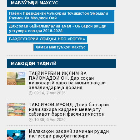
МАВЗӮЪҲОИ МАХСУС
Паёми Президенти Ҷумҳурии Тоҷикистон Эмомалӣ
Раҳмон ба Маҷлиси Олӣ
Даҳсолаи байналмилалии амал «Об барои рушди
устувор» солҳои 2018-2028
БАҲОГУЗОРИИ ЛОИҲАИ НБО «РОҒУН»
Ҳамаи мавзӯъҳои махсус
МАВОДҲОИ ТАҲЛИЛӢ
ТАҒЙИРЁБИИ ИҚЛИМ ВА
ПАЙОМАДҲОИ ОН. Дар соҳаи
кишоварзӣ ҳаво ва иқлим нақши
аввалиндараҷа доранд
🕔
09:14, 7.Авг 2026
ТАВСИЯҲОИ МУФИД. Доир ба тарзи
нави захира кардани меваҷоту
сабзавот барои фасли зимистон
🕔
10:36, 6.Авг 2026
Малакаҳои рақамӣ заминаи рушди
иқтисоди рақобатпазири