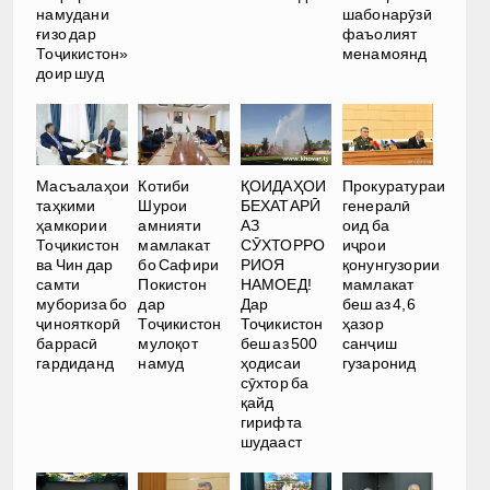
намудани
шабонарӯзӣ
ғизо дар
фаъолият
Тоҷикистон»
менамоянд
доир шуд
Масъалаҳои
Котиби
ҚОИДАҲОИ
Прокуратураи
таҳкими
Шурои
БЕХАТАРӢ
генералӣ
ҳамкории
амнияти
АЗ
оид ба
Тоҷикистон
мамлакат
СӮХТОРРО
иҷрои
ва Чин дар
бо Сафири
РИОЯ
қонунгузории
самти
Покистон
НАМОЕД!
мамлакат
мубориза бо
дар
Дар
беш аз 4,6
ҷинояткорӣ
Тоҷикистон
Тоҷикистон
ҳазор
баррасӣ
мулоқот
беш аз 500
санҷиш
гардиданд
намуд
ҳодисаи
гузаронид
сӯхтор ба
қайд
гирифта
шудааст