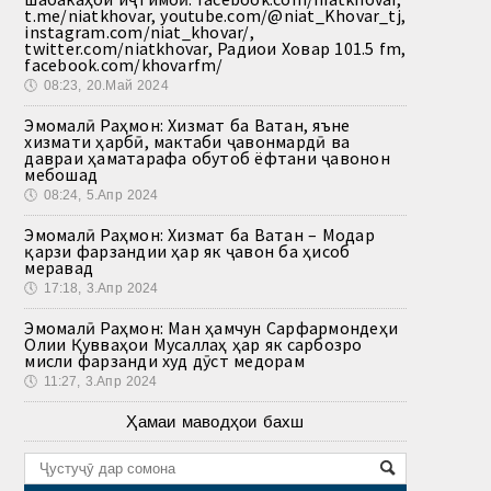
t.me/niatkhovar, youtube.com/@niat_Khovar_tj,
instagram.com/niat_khovar/,
twitter.com/niatkhovar, Радиои Ховар 101.5 fm,
facebook.com/khovarfm/
🕔
08:23, 20.Май 2024
Эмомалӣ Раҳмон: Хизмат ба Ватан, яъне
хизмати ҳарбӣ, мактаби ҷавонмардӣ ва
давраи ҳаматарафа обутоб ёфтани ҷавонон
мебошад
🕔
08:24, 5.Апр 2024
Эмомалӣ Раҳмон: Хизмат ба Ватан – Модар
қарзи фарзандии ҳар як ҷавон ба ҳисоб
меравад
🕔
17:18, 3.Апр 2024
Эмомалӣ Раҳмон: Ман ҳамчун Сарфармондеҳи
Олии Қувваҳои Мусаллаҳ ҳар як сарбозро
мисли фарзанди худ дӯст медорам
🕔
11:27, 3.Апр 2024
Ҳамаи маводҳои бахш