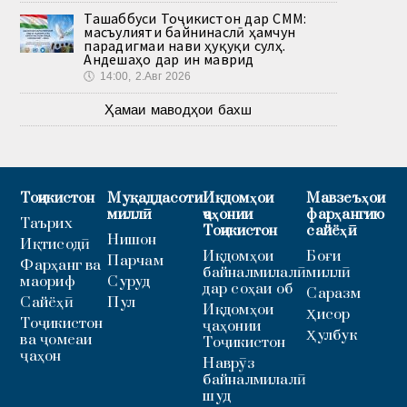
Ташаббуси Тоҷикистон дар СММ:
масъулияти байнинаслӣ ҳамчун
парадигмаи нави ҳуқуқи сулҳ.
Андешаҳо дар ин маврид
🕔
14:00, 2.Авг 2026
Ҳамаи маводҳои бахш
Тоҷикистон
Муқаддасоти
Иқдомҳои
Мавзеъҳои
миллӣ
ҷаҳонии
фарҳангию
Таърих
Тоҷикистон
сайёҳӣ
Нишон
Иқтисодӣ
Иқдомҳои
Боғи
Парчам
Фарҳанг ва
байналмилалӣ
миллӣ
маориф
Суруд
дар соҳаи об
Саразм
Сайёҳӣ
Пул
Иқдомҳои
Ҳисор
Тоҷикистон
ҷаҳонии
Ҳулбук
ва ҷомеаи
Тоҷикистон
ҷаҳон
Наврӯз
байналмилалӣ
шуд