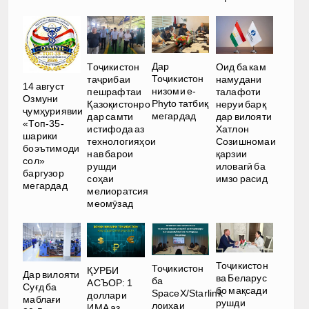
Дар
Тоҷикистон
Оид ба кам
Тоҷикистон
таҷрибаи
намудани
14 август
низоми e-
пешрафтаи
талафоти
Озмуни
Phyto татбиқ
Қазоқистонро
неруи барқ
ҷумҳуриявии
мегардад
дар самти
дар вилояти
«Топ-35-
истифода аз
Хатлон
шарики
технологияҳои
Созишномаи
боэътимоди
нав барои
қарзии
сол»
рушди
иловагӣ ба
баргузор
соҳаи
имзо расид
мегардад
мелиоратсия
меомӯзад
Тоҷикистон
Тоҷикистон
ҚУРБИ
Дар вилояти
ва Беларус
ба
АСЪОР: 1
Суғд ба
бо мақсади
SpaceX/Starlink
доллари
маблағи
рушди
лоиҳаи
ИМА аз