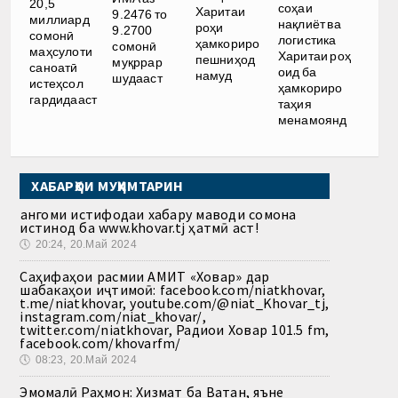
20,5
соҳаи
Харитаи
9.2476 то
миллиард
нақлиёт ва
роҳи
9.2700
сомонӣ
логистика
ҳамкориро
сомонӣ
маҳсулоти
Харитаи роҳ
пешниҳод
муқррар
саноатӣ
оид ба
намуд
шудааст
истеҳсол
ҳамкориро
гардидааст
таҳия
менамоянд
ХАБАРҲОИ МУҲИМТАРИН
Ҳангоми истифодаи хабару маводи сомона
истинод ба www.khovar.tj ҳатмӣ аст!
🕔
20:24, 20.Май 2024
Саҳифаҳои расмии АМИТ «Ховар» дар
шабакаҳои иҷтимоӣ: facebook.com/niatkhovar,
t.me/niatkhovar, youtube.com/@niat_Khovar_tj,
instagram.com/niat_khovar/,
twitter.com/niatkhovar, Радиои Ховар 101.5 fm,
facebook.com/khovarfm/
🕔
08:23, 20.Май 2024
Эмомалӣ Раҳмон: Хизмат ба Ватан, яъне