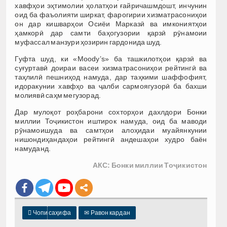
хавфҳои эҳтимолии ҳолатҳои ғайричашмдошт, инчунин
оид ба фаъолияти ширкат, фарогирии хизматрасониҳои
он дар кишварҳои Осиёи Марказӣ ва имкониятҳои
ҳамкорӣ дар самти баҳогузории қарзӣ рӯнамоии
муфассал манзури ҳозирин гардонида шуд.
Гуфта шуд, ки «Moody’s» ба ташкилотҳои қарзӣ ва
суғуртавӣ доираи васеи хизматрасониҳои рейтингӣ ва
таҳлилӣ пешниҳод намуда, дар таҳкими шаффофият,
идоракунии хавфҳо ва ҷалби сармоягузорӣ ба бахши
молиявӣ саҳм мегузорад.
Дар мулоқот роҳбарони сохторҳои дахлдори Бонки
миллии Тоҷикистон иштирок намуда, оид ба маводи
рӯнамоишуда ва самтҳои алоҳидаи муайянкунии
нишондиҳандаҳои рейтингӣ андешаҳои худро баён
намуданд.
АКС: Бонки миллии Тоҷикистон

Чопи саҳифа
✉
Равон кардан