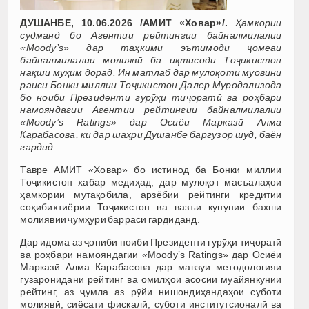
ДУШАНБЕ, 10.06.2026 /АМИТ «Ховар»/.
Ҳамкории
судманд бо Агентии рейтингии байналмилалии
«Moody’s» дар таҳкими эътимоди ҷомеаи
байналмилалии молиявӣ ба иқтисоди Тоҷикистон
нақши муҳим дорад. Ин матлаб дар мулоқоти муовини
раиси Бонки миллии Тоҷикистон Далер Муродализода
бо ноиби Президенти гурӯҳи тиҷоратӣ ва роҳбари
намояндагии Агентии рейтингии байналмилалии
«Moody’s Ratings» дар Осиёи Марказӣ Алма
Карабасова, ки дар шаҳри Душанбе баргузор шуд, баён
гардид.
Тавре АМИТ «Ховар» бо истинод ба Бонки миллии
Тоҷикистон хабар медиҳад, дар мулоқот масъалаҳои
ҳамкории мутақобила, арзёбии рейтинги кредитии
соҳибихтиёрии Тоҷикистон ва вазъи кунунии бахши
молиявии ҷумҳурӣ баррасӣ гардиданд.
Дар идома аз ҷониби ноиби Президенти гурӯҳи тиҷоратӣ
ва роҳбари намояндагии «Moody’s Ratings» дар Осиёи
Марказӣ Алма Карабасова дар мавзуи методологияи
гузаронидани рейтинг ва омилҳои асосии муайянкунии
рейтинг, аз ҷумла аз рӯйи нишондиҳандаҳои суботи
молиявӣ, сиёсати фискалӣ, суботи институтсионалӣ ва