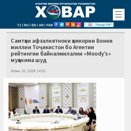
☰
|
|
|
|
"Ховар FM"
TJ
RU
EN
AR
FAR
Самтҳои афзалиятноки ҳамкории Бонки
миллии Тоҷикистон бо Агентии
рейтингии байналмилалии «Moody’s»
муҳокима шуд
Июнь 10, 2026 14:51