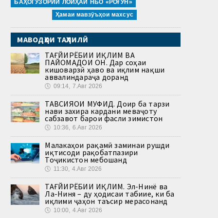
БАҲОГУЗОРИИ ЛОИҲАИ НБО «РОҒУН»
Ҳамаи мавзӯъҳои махсус
МАВОДҲОИ ТАҲЛИЛӢ
ТАҒЙИРЁБИИ ИҚЛИМ ВА
ПАЙОМАДҲОИ ОН. Дар соҳаи
кишоварзӣ ҳаво ва иқлим нақши
аввалиндараҷа доранд
🕔
09:14, 7.Авг 2026
ТАВСИЯҲОИ МУФИД. Доир ба тарзи
нави захира кардани меваҷоту
сабзавот барои фасли зимистон
🕔
10:36, 6.Авг 2026
Малакаҳои рақамӣ заминаи рушди
иқтисоди рақобатпазири
Тоҷикистон мебошанд
🕔
11:30, 4.Авг 2026
ТАҒЙИРЁБИИ ИҚЛИМ. Эл-Нинё ва
Ла-Ниня – ду ҳодисаи табиие, ки ба
иқлими ҷаҳон таъсир мерасонанд
🕔
10:00, 4.Авг 2026