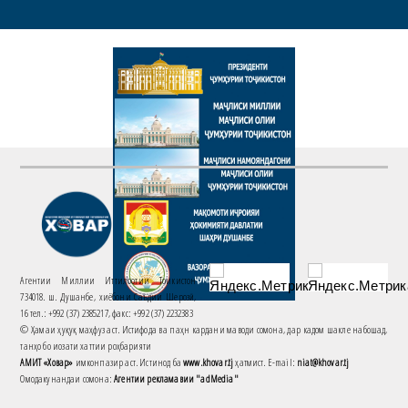
Агентии Миллии Иттилоотии Тоҷикистон
734018. ш. Душанбе, хиёбони Саъдии Шерозӣ,
16 тел.: +992 (37) 2385217, факс: +992 (37) 2232383
© Ҳамаи ҳуқуқ маҳфуз аст. Истифода ва паҳн кардани маводи сомона, дар кадом шакле набошад,
танҳо бо иҷозати хаттии роҳбарияти
АМИТ «Ховар»
имконпазир аст. Истинод ба
www.khovar.tj
ҳатмист. E-mail:
niat@khovar.tj
Омодакунандаи сомона:
Агентии рекламавии "adMedia"