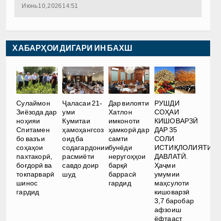
Июнь 10, 2026 14:51
ХАБАРҲОИ ДИГАРИ ИН БАХШ
РУШДИ
Сулаймон
Ҷаласаи 21-
Дар вилояти
СОҲАИ
Зиёзода дар
уми
Хатлон
КИШОВАРЗӢ
ноҳияи
Кумитаи
имконоти
ДАР 35
Спитамен
ҳамоҳангсоз
ҳамкорӣ дар
СОЛИ
бо вазъи
оид ба
самти
ИСТИҚЛОЛИЯТИ
соҳаҳои
содагардонии
бунёди
ДАВЛАТӢ.
пахтакорӣ,
расмиёти
неругоҳҳои
Ҳаҷми
боғдорӣ ва
савдо доир
барқӣ
умумии
токпарварӣ
шуд
баррасӣ
маҳсулоти
шинос
гардид
кишоварзӣ
гардид
3,7 баробар
афзоиш
ёфтааст