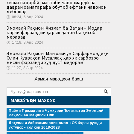
хизмати ҳарбӣ, мактаби ҷавонмардӣ ва
давраи ҳаматарафа обутоб ёфтани ҷавонон
мебошад
🕔
08:24, 5.Апр 2024
Эмомалӣ Раҳмон: Хизмат ба Ватан – Модар
қарзи фарзандии ҳар як ҷавон ба ҳисоб
меравад
🕔
17:18, 3.Апр 2024
Эмомалӣ Раҳмон: Ман ҳамчун Сарфармондеҳи
Олии Қувваҳои Мусаллаҳ ҳар як сарбозро
мисли фарзанди худ дӯст медорам
🕔
11:27, 3.Апр 2024
Ҳамаи маводҳои бахш
МАВЗӮЪҲОИ МАХСУС
Паёми Президенти Ҷумҳурии Тоҷикистон Эмомалӣ
Раҳмон ба Маҷлиси Олӣ
Даҳсолаи байналмилалии амал «Об барои рушди
устувор» солҳои 2018-2028