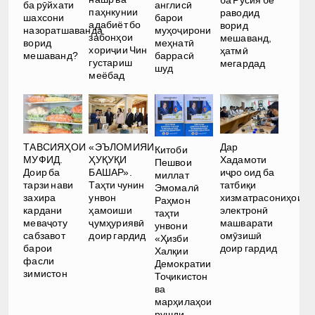
ба Русия бе
ба рӯйхати
англисӣ
паҳнкунии
раводид
шахсони
барои
адабиёт бо
ворид
назоратшаванда
муҳоҷирони
забонҳои
мешаванд,
ворид
меҳнатӣ
хориҷии Чин
ҳатмӣ
мешаванд?
баррасӣ
густариш
мегардад
шуд
меёбад
Дар
ТАВСИЯҲОИ
«ЭЪЛОМИЯИ
Китоби
Хадамоти
МУФИД.
ҲУҚУҚИ
Пешвои
иҷро оид ба
Доир ба
БАШАР».
миллат
татбиқи
тарзи нави
Таҳти чунин
Эмомалӣ
хизматрасониҳои
захира
унвон
Раҳмон
электронӣ
кардани
ҳамоиши
таҳти
машварати
меваҷоту
ҷумҳуриявӣ
унвони
омӯзишӣ
сабзавот
доир гардид
«Ҳизби
доир гардид
барои
Халқии
фасли
Демократии
зимистон
Тоҷикистон
ва
марҳилаҳои
рушди