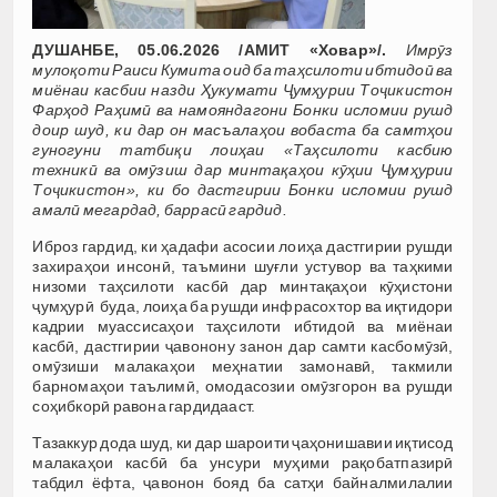
ДУШАНБЕ, 05.06.2026 /АМИТ «Ховар»/.
Имрӯз
мулоқоти Раиси Кумита оид ба таҳсилоти ибтидоӣ ва
миёнаи касбии назди Ҳукумати Ҷумҳурии Тоҷикистон
Фарҳод Раҳимӣ ва намояндагони Бонки исломии рушд
доир шуд, ки дар он масъалаҳои вобаста ба самтҳои
гуногуни татбиқи лоиҳаи «Таҳсилоти касбию
техникӣ ва омӯзиш дар минтақаҳои кӯҳии Ҷумҳурии
Тоҷикистон», ки бо дастгирии Бонки исломии рушд
амалӣ мегардад, баррасӣ гардид.
Иброз гардид, ки ҳадафи асосии лоиҳа дастгирии рушди
захираҳои инсонӣ, таъмини шуғли устувор ва таҳкими
низоми таҳсилоти касбӣ дар минтақаҳои кӯҳистони
ҷумҳурӣ буда, лоиҳа ба рушди инфрасохтор ва иқтидори
кадрии муассисаҳои таҳсилоти ибтидоӣ ва миёнаи
касбӣ, дастгирии ҷавонону занон дар самти касбомӯзӣ,
омӯзиши малакаҳои меҳнатии замонавӣ, такмили
барномаҳои таълимӣ, омодасозии омӯзгорон ва рушди
соҳибкорӣ равона гардидааст.
Тазаккур дода шуд, ки дар шароити ҷаҳонишавии иқтисод
малакаҳои касбӣ ба унсури муҳими рақобатпазирӣ
табдил ёфта, ҷавонон бояд ба сатҳи байналмилалии