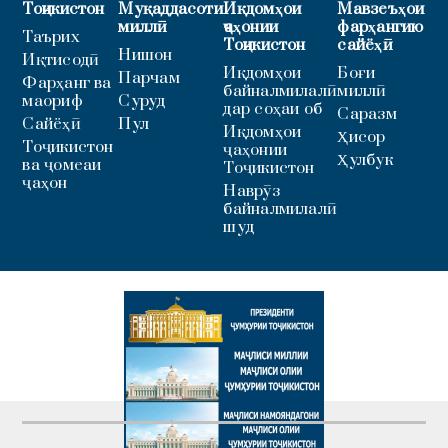
Тоҷикистон
Муқаддасоти
Иқдомҳои
Мавзеъҳои
миллӣ
ҷаҳонии
фарҳангию
Таърих
Тоҷикистон
сайёҳӣ
Нишон
Иқтисодӣ
Иқдомҳои
Боғи
Парчам
Фарҳанг ва
байналмилалӣ
миллӣ
маориф
Суруд
дар соҳаи об
Саразм
Сайёҳӣ
Пул
Иқдомҳои
Ҳисор
Тоҷикистон
ҷаҳонии
Ҳулбук
ва ҷомеаи
Тоҷикистон
ҷаҳон
Наврӯз
байналмилалӣ
шуд