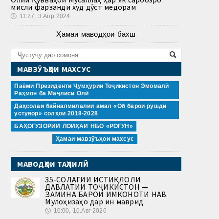
мисли фарзанди худ дӯст медорам
🕔
11:27, 3.Апр 2024
Ҳамаи маводҳои бахш
МАВЗӮЪҲОИ МАХСУС
Паёми Президенти Ҷумҳурии Тоҷикистон Эмомалӣ
Раҳмон ба Маҷлиси Олӣ
Даҳсолаи байналмилалии амал «Об барои рушди
устувор» солҳои 2018-2028
БАҲОГУЗОРИИ ЛОИҲАИ НБО «РОҒУН»
Ҳамаи мавзӯъҳои махсус
МАВОДҲОИ ТАҲЛИЛӢ
35-СОЛАГИИ ИСТИҚЛОЛИ
ДАВЛАТИИ ТОҶИКИСТОН —
ЗАМИНА БАРОИ ИМКОНОТИ НАВ.
Мулоҳизаҳо дар ин маврид
🕔
10:00, 10.Авг 2026