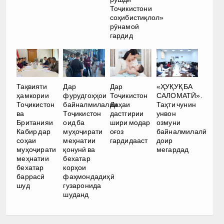
Тоҷикистони
соҳибистиқлол»
рӯнамоӣ
гардид
Тақвияти
Дар
Дар
«ҲУҚУҚ БА
ҳамкории
фурудгоҳҳои
Тоҷикистон
САЛОМАТӢ».
Тоҷикистон
байналмилалии
Даҳаи
Таҳти чунин
ва
Тоҷикистон
дастгирии
унвон
Британияи
оид ба
шири модар
озмуни
Кабир дар
муҳоҷирати
оғоз
байналмилалӣ
соҳаи
меҳнатии
гардидааст
доир
муҳоҷирати
қонунӣ ва
мегардад
меҳнатии
бехатар
бехатар
корҳои
баррасӣ
фаҳмондадиҳӣ
шуд
гузаронида
шуданд