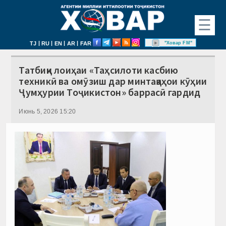
☰
|
|
|
|
"Ховар FM"
TJ
RU
EN
AR
FAR
Татбиқи лоиҳаи «Таҳсилоти касбию
техникӣ ва омӯзиш дар минтақаҳои кӯҳии
Ҷумҳурии Тоҷикистон» баррасӣ гардид
Июнь 5, 2026 15:20