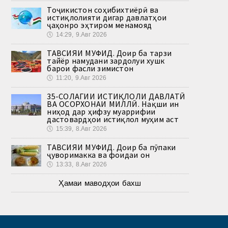
Тоҷикистон соҳибихтиёрӣ ва
истиқлолияти дигар давлатҳои
ҷаҳонро эҳтиром менамояд
🕔
14:29, 9.Авг 2026
ТАВСИЯИ МУФИД. Доир ба тарзи
тайёр намудани зардолуи хушк
барои фасли зимистон
🕔
11:20, 9.Авг 2026
35-СОЛАГИИ ИСТИҚЛОЛИ ДАВЛАТӢ
ВА ОСОРХОНАИ МИЛЛӢ. Нақши ин
ниҳод дар ҳифзу муаррифии
дастовардҳои истиқлол муҳим аст
🕔
15:39, 8.Авг 2026
ТАВСИЯИ МУФИД. Доир ба пӯпаки
ҷуворимакка ва фоидаи он
🕔
13:33, 8.Авг 2026
Ҳамаи маводҳои бахш