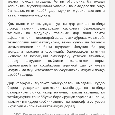
меҳнат омода гарданд. Аз ин рӯ, лоиҳа ба рушди
қобилияти мутобиқшавии ҷавонон ва омодасозии онҳо
ба фаъолияти касбӣ дар муҳити муосир аҳамияти
аввалиндараҷа медиҳад.
Ҳамзамон иттилоъ дода шуд, ки дар доираи татбиқи
лоиҳа таҳияи стандартҳои салоҳият, барномаҳои
таълимӣ ва модулҳои таълимӣ дар панҷ самти
афзалиятнок — кишоварзӣ ва саноати хӯрока, меъморӣ,
технологияи автоматикунонӣ, зеҳни сунъӣ ва бизнеси
меҳмонхонавӣ пешбинӣ шудааст. Инчунин ба роҳ
мондани таҳсилоти фосилавӣ, барномаҳои такмили
ихтисос ва бозомӯзии омӯзгорону устоҳои таълимӣ,
ворид намудани омӯзиши малакаҳои нарм,
барномарезӣ ва соҳибкории иҷтимоӣ ҳамчун ҷузъи
муҳими мазмуни таҳсилот аз хусусиятҳои муҳими лоиҳа
арзёбӣ гардид.
Дар фарҷоми мулоқот ҳамсуҳбатон омодагии худро
барои густариши ҳамкории минбаъда ва татбиқи
самараноки лоиҳа изҳор намуда, таъкид карданд, ки
татбиқи чунин ташаббусҳо барои рушди сармояи инсонӣ,
таҳкими иқтидори касбии ҷавонон ва пешрафти устувори
иқтисоди миллӣ аҳамияти муҳим дорад.
АКС: Кумита оид ба таҳсилоти ибтидоӣ ва миёнаи