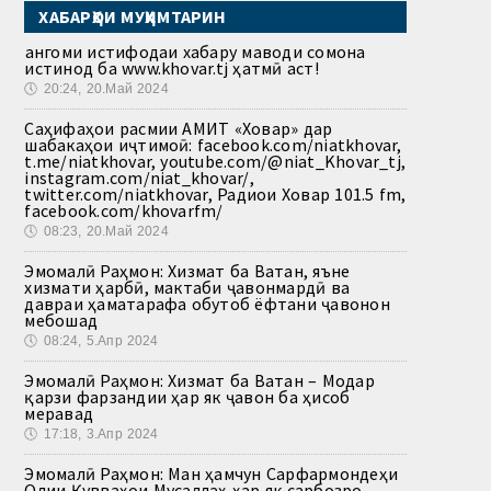
ХАБАРҲОИ МУҲИМТАРИН
Ҳангоми истифодаи хабару маводи сомона
истинод ба www.khovar.tj ҳатмӣ аст!
🕔
20:24, 20.Май 2024
Саҳифаҳои расмии АМИТ «Ховар» дар
шабакаҳои иҷтимоӣ: facebook.com/niatkhovar,
t.me/niatkhovar, youtube.com/@niat_Khovar_tj,
instagram.com/niat_khovar/,
twitter.com/niatkhovar, Радиои Ховар 101.5 fm,
facebook.com/khovarfm/
🕔
08:23, 20.Май 2024
Эмомалӣ Раҳмон: Хизмат ба Ватан, яъне
хизмати ҳарбӣ, мактаби ҷавонмардӣ ва
давраи ҳаматарафа обутоб ёфтани ҷавонон
мебошад
🕔
08:24, 5.Апр 2024
Эмомалӣ Раҳмон: Хизмат ба Ватан – Модар
қарзи фарзандии ҳар як ҷавон ба ҳисоб
меравад
🕔
17:18, 3.Апр 2024
Эмомалӣ Раҳмон: Ман ҳамчун Сарфармондеҳи
Олии Қувваҳои Мусаллаҳ ҳар як сарбозро