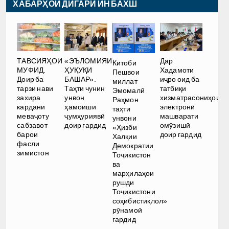
ХАБАРҲОИ ДИГАРИ ИН БАХШ
Дар
ТАВСИЯҲОИ
«ЭЪЛОМИЯИ
Китоби
Хадамоти
МУФИД.
ҲУҚУҚИ
Пешвои
иҷро оид ба
Доир ба
БАШАР».
миллат
татбиқи
тарзи нави
Таҳти чунин
Эмомалӣ
хизматрасониҳои
захира
унвон
Раҳмон
электронӣ
кардани
ҳамоиши
таҳти
машварати
меваҷоту
ҷумҳуриявӣ
унвони
омӯзишӣ
сабзавот
доир гардид
«Ҳизби
доир гардид
барои
Халқии
фасли
Демократии
зимистон
Тоҷикистон
ва
марҳилаҳои
рушди
Тоҷикистони
соҳибистиқлол»
рӯнамоӣ
гардид