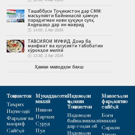
Ташаббуси Тоҷикистон дар СММ:
масъулияти байнинаслӣ ҳамчун
парадигмаи нави ҳуқуқи сулҳ.
Андешаҳо дар ин маврид
🕔
14:00, 2.Авг 2026
ТАВСИЯҲОИ МУФИД. Доир ба
манфиат ва хусусияти табобатии
хӯрокҳои миллӣ
🕔
13:30, 2.Авг 2026
Ҳамаи маводҳои бахш
Тоҷикистон
Муқаддасоти
Иқдомҳои
Мавзеъҳои
миллӣ
ҷаҳонии
фарҳангию
Таърих
Тоҷикистон
сайёҳӣ
Нишон
Иқтисодӣ
Иқдомҳои
Боғи
Парчам
Фарҳанг ва
байналмилалӣ
миллӣ
маориф
Суруд
дар соҳаи об
Саразм
Сайёҳӣ
Пул
Иқдомҳои
Ҳисор