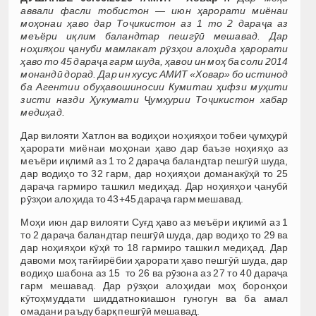
аввали фасли тобистон — июн ҳарорати миёнаи
моҳонаи ҳаво дар Тоҷикистон аз 1 то 2 дараҷа аз
меъёри иқлим баландтар пешгӯӣ мешавад. Дар
ноҳияҳои ҷануби мамлакат р
ӯзҳои алоҳида
ҳарорати
ҳаво то 45 дараҷа гарм шуда, ҳавои ин моҳ ба соли 2014
монандӣ дорад. Дар ин хусус АМИТ «Ховар» бо истинод
ба Агентии обуҳавошиносии Кумитаи ҳифзи муҳити
зисти назди Ҳукумати Ҷумҳурии Тоҷикистон хабар
медиҳад.
Дар вилояти Хатлон ва водиҳои ноҳияҳои тобеи ҷумҳурӣ
ҳарорати миёнаи моҳонаи ҳаво дар баъзе ноҳияҳо аз
меъёри иқлимӣ аз 1 то 2 дараҷа баландтар пешгӯӣ шуда,
дар водиҳо то 32 гарм, дар ноҳияҳои доманакӯҳӣ то 25
дараҷа гармиро ташкил медиҳад. Дар ноҳияҳои ҷанубӣ
рӯзҳои алоҳида то 43+45 дараҷа гарм мешавад.
Моҳи июн дар вилояти Суғд ҳаво аз меъёри иқлимӣ аз 1
то 2 дараҷа баландтар пешгӯӣ шуда, дар водиҳо то 29 ва
дар ноҳияҳои кӯҳӣ то 18 гармиро ташкил медиҳад. Дар
давоми моҳ тағйирёбии ҳарорати ҳаво пешгӯӣ шуда, дар
водиҳо шабона аз 15 то 26 ва рӯзона аз 27 то 40 дараҷа
гарм мешавад. Дар рӯзҳои алоҳидаи моҳ боронҳои
кӯтоҳмуддати шиддатнокиашон гуногун ва ба амал
омадани раъду барқ пешгӯӣ мешавад.