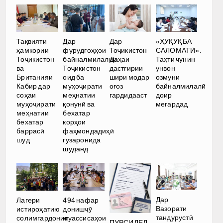
Тақвияти
Дар
Дар
«ҲУҚУҚ БА
ҳамкории
фурудгоҳҳои
Тоҷикистон
САЛОМАТӢ».
Тоҷикистон
байналмилалии
Даҳаи
Таҳти чунин
ва
Тоҷикистон
дастгирии
унвон
Британияи
оид ба
шири модар
озмуни
Кабир дар
муҳоҷирати
оғоз
байналмилалӣ
соҳаи
меҳнатии
гардидааст
доир
муҳоҷирати
қонунӣ ва
мегардад
меҳнатии
бехатар
бехатар
корҳои
баррасӣ
фаҳмондадиҳӣ
шуд
гузаронида
шуданд
Дар
Лагери
494 нафар
Вазорати
истироҳатию
донишҷӯ
тандурустӣ
солимгардонии
муассисаҳои
ПУРСИДЕД,