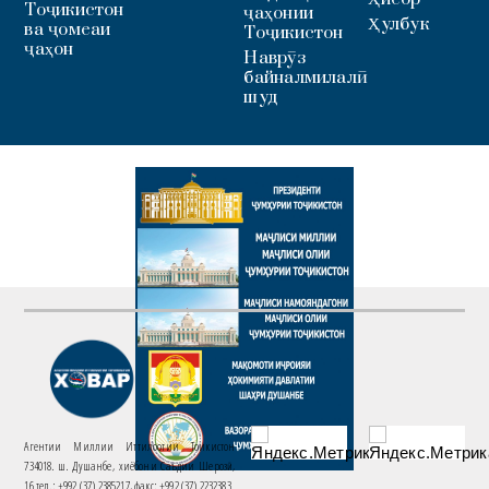
Тоҷикистон
ҷаҳонии
Ҳулбук
ва ҷомеаи
Тоҷикистон
ҷаҳон
Наврӯз
байналмилалӣ
шуд
Агентии Миллии Иттилоотии Тоҷикистон
734018. ш. Душанбе, хиёбони Саъдии Шерозӣ,
16 тел.: +992 (37) 2385217, факс: +992 (37) 2232383