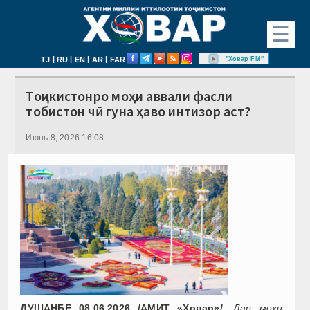
☰
|
|
|
|
"Ховар FM"
TJ
RU
EN
AR
FAR
Тоҷикистонро моҳи аввали фасли
тобистон чӣ гуна ҳаво интизор аст?
Июнь 8, 2026 16:08
ДУШАНБЕ 08.06.2026 /АМИТ «Ховар»/.
Дар моҳи