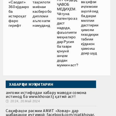
ва ҳифзи
«Саодат»
таҳсилоти
ҶАВОБ
иҷтимоии
360 кӯдакро
миёнаи
МЕДИҲЕМ.
аҳолӣ оид
ба
касбиро бо
Чӣ гуна
ба даҳаи
истироҳат
дипломи
патентро аз
миллии
фаро
аъло хатм
даст
дастгирии
гирифт
намуданд
надода,
ҳимояи
фаъолияти
ғизодиҳии
меҳнатиро
табиии
дар Русия
кӯдакон
ба таври
ҳамоиш
қонунӣ
доир шуд
анҷом
додан
мумкин аст?
ХАБАРҲОИ МУҲИМТАРИН
Ҳангоми истифодаи хабару маводи сомона
истинод ба www.khovar.tj ҳатмӣ аст!
🕔
20:24, 20.Май 2024
Саҳифаҳои расмии АМИТ «Ховар» дар
шабакаҳои иҷтимоӣ: facebook.com/niatkhovar,