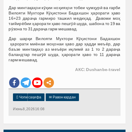
Дар минтақаҳои кӯҳии ноҳияҳои тобеи ҷумҳурӣ ва ғарби
Вилояти Мухтори Кӯҳистони Бадахшон ҳарорати ҳаво
16+23 дараҷа гармиро ташкил медиҳад. Давоми моҳ
тағйирёбии ҳарорати ҳаво пешгӯӣ шуда, шабона то 19 ва
рӯзона то 31 дараҷа гарм мешавад.
Дар шарқи Вилояти Мухтори Кӯҳистони Бадахшон
ҳарорати миёнаи моҳонаи ҳаво дар ҳадди меъёр, дар
баъзе минтақаҳо аз меъёри иқлимӣ аз 1 то 2 дараҷа
баландтар пешгӯӣ шуда, ҳарорати ҳаво то 11 дараҷа
гарм мешавад.
АКС: Dushanbe-travel

Чопи саҳифа
✉
Равон кардан
Июнь 8, 2026 16:08