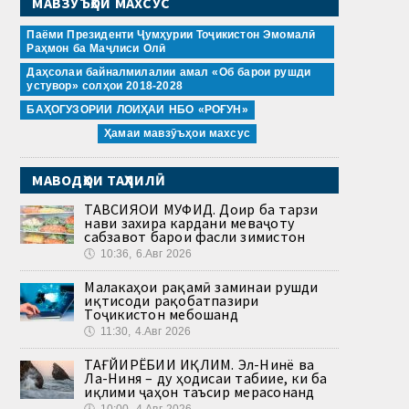
МАВЗӮЪҲОИ МАХСУС
Паёми Президенти Ҷумҳурии Тоҷикистон Эмомалӣ
Раҳмон ба Маҷлиси Олӣ
Даҳсолаи байналмилалии амал «Об барои рушди
устувор» солҳои 2018-2028
БАҲОГУЗОРИИ ЛОИҲАИ НБО «РОҒУН»
Ҳамаи мавзӯъҳои махсус
МАВОДҲОИ ТАҲЛИЛӢ
ТАВСИЯҲОИ МУФИД. Доир ба тарзи
нави захира кардани меваҷоту
сабзавот барои фасли зимистон
🕔
10:36, 6.Авг 2026
Малакаҳои рақамӣ заминаи рушди
иқтисоди рақобатпазири
Тоҷикистон мебошанд
🕔
11:30, 4.Авг 2026
ТАҒЙИРЁБИИ ИҚЛИМ. Эл-Нинё ва
Ла-Ниня – ду ҳодисаи табиие, ки ба
иқлими ҷаҳон таъсир мерасонанд
🕔
10:00, 4.Авг 2026