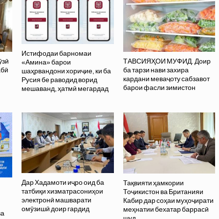
Истифодаи барномаи
ӯзӣ
ТАВСИЯҲОИ МУФИД. Доир
«Амина» барои
абӣ
ба тарзи нави захира
шаҳрвандони хориҷие, ки ба
кардани меваҷоту сабзавот
Русия бе раводид ворид
барои фасли зимистон
мешаванд, ҳатмӣ мегардад
Дар Хадамоти иҷро оид ба
Тақвияти ҳамкории
татбиқи хизматрасониҳои
Тоҷикистон ва Британияи
электронӣ машварати
Кабир дар соҳаи муҳоҷирати
омӯзишӣ доир гардид
меҳнатии бехатар баррасӣ
ва
шуд