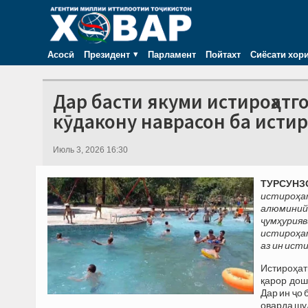
Асосӣ
Президент
Парламент
Пойтахт
Сиёсати хор
Дар басти якуми истироҳатг
кӯдакону наврасон ба исти
Июль 3, 2026 16:30
ТУРСУНЗО
истироҳа
алюминий
ҷумҳурияв
истироҳа
аз ин ист
Истироҳат
қарор дош
Дар ин ҷо
оварда шу