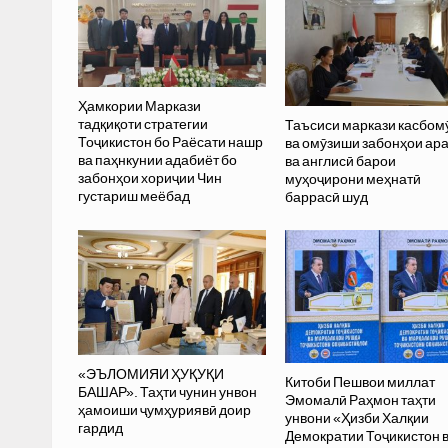
Ҳамкории Маркази
тадқиқоти стратегии
Таъсиси маркази касбом
Тоҷикистон бо Раёсати нашр
ва омӯзиши забонҳои ар
ва паҳнкунии адабиёт бо
ва англисӣ барои
забонҳои хориҷии Чин
муҳоҷирони меҳнатӣ
густариш меёбад
баррасӣ шуд
«ЭЪЛОМИЯИ ҲУҚУҚИ
Китоби Пешвои миллат
БАШАР». Таҳти чунин унвон
Эмомалӣ Раҳмон таҳти
ҳамоиши ҷумҳуриявӣ доир
унвони «Ҳизби Халқии
гардид
Демократии Тоҷикистон 