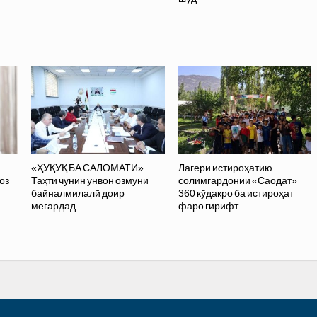
ӣ
«ҲУҚУҚ БА САЛОМАТӢ».
Лагери истироҳатию
оз
Таҳти чунин унвон озмуни
солимгардонии «Саодат»
байналмилалӣ доир
360 кӯдакро ба истироҳат
мегардад
фаро гирифт