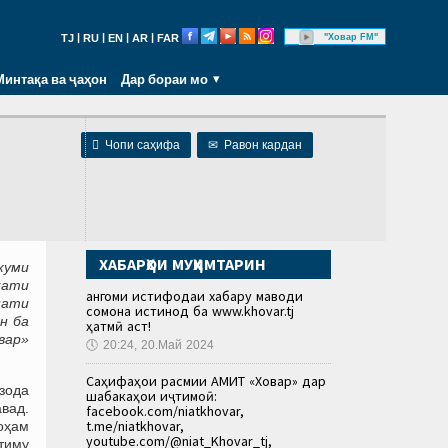
|
|
|
|
"Ховар FM"
TJ
RU
EN
AR
FAR
Минтақа ва ҷаҳон
Дар бораи мо

Чопи саҳифа
✉
Равон кардан
ХАБАРҲОИ МУҲИМТАРИН
куми
кати
Ҳангоми истифодаи хабару маводи
нати
сомона истинод ба www.khovar.tj
н ба
ҳатмӣ аст!
вар»
🕔
20:24, 20.Май 2024
Саҳифаҳои расмии АМИТ «Ховар» дар
зода
шабакаҳои иҷтимоӣ:
авад.
facebook.com/niatkhovar,
t.me/niatkhovar,
роҳам
youtube.com/@niat_Khovar_tj,
ятиму