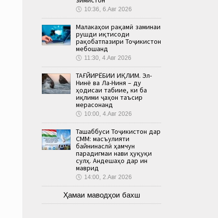
🕔
10:36, 6.Авг 2026
Малакаҳои рақамӣ заминаи
рушди иқтисоди
рақобатпазири Тоҷикистон
мебошанд
🕔
11:30, 4.Авг 2026
ТАҒЙИРЁБИИ ИҚЛИМ. Эл-
Нинё ва Ла-Ниня – ду
ҳодисаи табиие, ки ба
иқлими ҷаҳон таъсир
мерасонанд
🕔
10:00, 4.Авг 2026
Ташаббуси Тоҷикистон дар
СММ: масъулияти
байнинаслӣ ҳамчун
парадигмаи нави ҳуқуқи
сулҳ. Андешаҳо дар ин
маврид
🕔
14:00, 2.Авг 2026
Ҳамаи маводҳои бахш