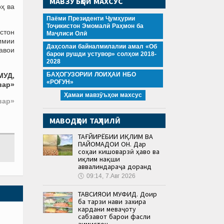
МАВЗӮЪҲОИ МАХСУС
ҳ ва
Паёми Президенти Ҷумҳурии
Тоҷикистон Эмомалӣ Раҳмон ба
истон
Маҷлиси Олӣ
имии
Даҳсолаи байналмилалии амал «Об
авои
барои рушди устувор» солҳои 2018-
2028
БАҲОГУЗОРИИ ЛОИҲАИ НБО
МУД,
«РОҒУН»
вар»
Ҳамаи мавзӯъҳои махсус
вар»
МАВОДҲОИ ТАҲЛИЛӢ
ТАҒЙИРЁБИИ ИҚЛИМ ВА
ПАЙОМАДҲОИ ОН. Дар
соҳаи кишоварзӣ ҳаво ва
иқлим нақши
аввалиндараҷа доранд
🕔
09:14, 7.Авг 2026
ТАВСИЯҲОИ МУФИД. Доир
ба тарзи нави захира
кардани меваҷоту
сабзавот барои фасли
зимистон