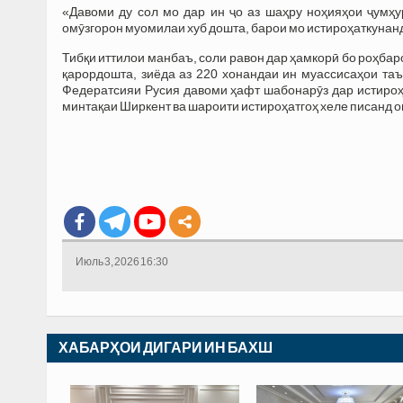
«Давоми ду сол мо дар ин ҷо аз шаҳру ноҳияҳои ҷумҳу
омӯзгорон муомилаи хуб дошта, барои мо истироҳаткунан
Тибқи иттилои манбаъ, соли равон дар ҳамкорӣ бо роҳба
қарордошта, зиёда аз 220 хонандаи ин муассисаҳои таъ
Федератсияи Русия давоми ҳафт шабонарӯз дар истироҳ
минтақаи Ширкент ва шароити истироҳатгоҳ хеле писанд о
Июль 3, 2026 16:30
ХАБАРҲОИ ДИГАРИ ИН БАХШ