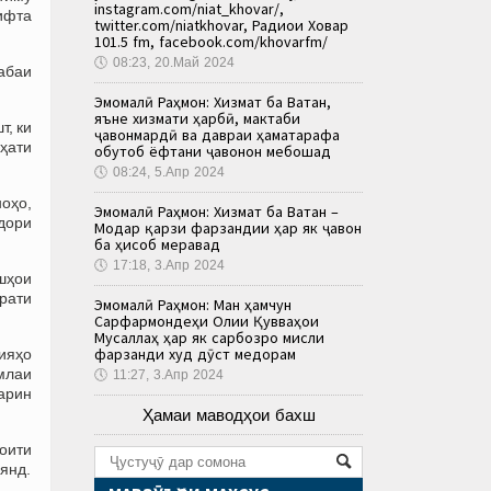
instagram.com/niat_khovar/,
ифта
twitter.com/niatkhovar, Радиои Ховар
101.5 fm, facebook.com/khovarfm/
🕔
08:23, 20.Май 2024
абаи
Эмомалӣ Раҳмон: Хизмат ба Ватан,
яъне хизмати ҳарбӣ, мактаби
, ки
ҷавонмардӣ ва давраи ҳаматарафа
ҳати
обутоб ёфтани ҷавонон мебошад
🕔
08:24, 5.Апр 2024
оҳо,
Эмомалӣ Раҳмон: Хизмат ба Ватан –
дори
Модар қарзи фарзандии ҳар як ҷавон
ба ҳисоб меравад
🕔
17:18, 3.Апр 2024
ишҳои
рати
Эмомалӣ Раҳмон: Ман ҳамчун
Сарфармондеҳи Олии Қувваҳои
Мусаллаҳ ҳар як сарбозро мисли
фарзанди худ дӯст медорам
сияҳо
умлаи
🕔
11:27, 3.Апр 2024
тарин
Ҳамаи маводҳои бахш
роити
оянд.