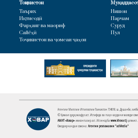
Тоҷикистон
Муқаддасо
Таърих
Нишон
Иқтисодӣ
Парчам
Фарҳанг ва маориф
Суруд
Сайёҳӣ
Пул
Тоҷикистон ва ҷомеаи ҷаҳон
Агентии Миллии Иттилоотии Тоҷикистон 734018. ш. Душанбе, хиёбони 
© Ҳамаи ҳуқуқ маҳфуз аст. Истифода ва паҳн кардани маводи сомо
АМИТ «Ховар»
имконпазир аст. Истинод ба
www.khovar.tj
ҳатмист.
Омодакунандаи сомона:
Агентии рекламавии "adMedia"