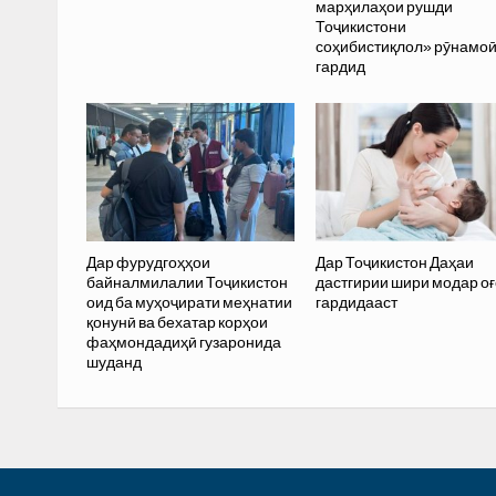
марҳилаҳои рушди
Тоҷикистони
соҳибистиқлол» рӯнамо
гардид
Дар фурудгоҳҳои
Дар Тоҷикистон Даҳаи
байналмилалии Тоҷикистон
дастгирии шири модар оғ
оид ба муҳоҷирати меҳнатии
гардидааст
қонунӣ ва бехатар корҳои
фаҳмондадиҳӣ гузаронида
шуданд