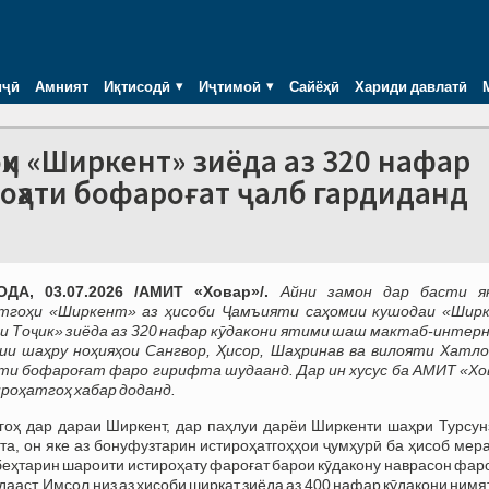
иҷӣ
Амният
Иқтисодӣ
Иҷтимоӣ
Сайёҳӣ
Хариди давлатӣ
оҳи «Ширкент» зиёда аз 320 нафар
роҳати бофароғат ҷалб гардиданд
ДА, 03.07.2026 /АМИТ «Ховар»/.
Айни замон дар басти я
тгоҳи «Ширкент» аз ҳисоби Ҷамъияти саҳомии кушодаи «Шир
и Тоҷик» зиёда аз 320 нафар кӯдакони ятими шаш мактаб-интер
ии шаҳру ноҳияҳои Сангвор, Ҳисор, Шаҳринав ва вилояти Хатло
ти бофароғат фаро гирифта шудаанд. Дар ин хусус ба АМИТ «Хо
ироҳатгоҳ хабар доданд.
гоҳ дар дараи Ширкент, дар паҳлуи дарёи Ширкенти шаҳри Турсун
та, он яке аз бонуфузтарин истироҳатгоҳҳои ҷумҳурӣ ба ҳисоб мер
 беҳтарин шароити истироҳату фароғат барои кӯдакону наврасон фа
дааст. Имсол низ аз ҳисоби ширкат зиёда аз 400 нафар кӯдакони ним