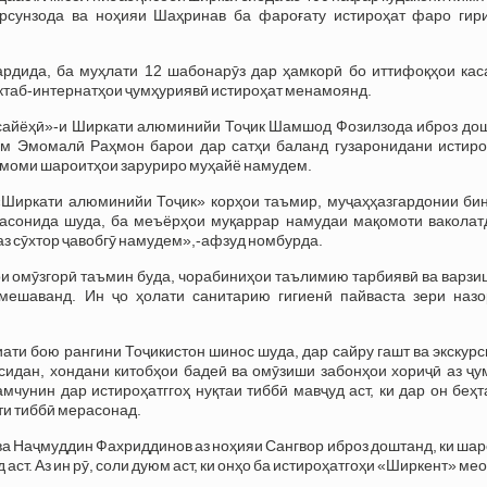
урсунзода ва ноҳияи Шаҳринав ба фароғату истироҳат фаро гир
ардида, ба муҳлати 12 шабонарӯз дар ҳамкорӣ бо иттифоқҳои кас
таб-интернатҳои ҷумҳуриявӣ истироҳат менамоянд.
сайёҳӣ»-и Ширкати алюминийи Тоҷик Шамшод Фозилзода иброз дошт
м Эмомалӣ Раҳмон барои дар сатҳи баланд гузаронидани истиро
тамоми шароитҳои заруриро муҳайё намудем.
«Ширкати алюминийи Тоҷик» корҳои таъмир, муҷаҳҳазгардонии бин
асонида шуда, ба меъёрҳои муқаррар намудаи мақомоти ваколат
аз сӯхтор ҷавобгӯ намудем»,-афзуд номбурда.
ои омӯзгорӣ таъмин буда, чорабиниҳои таълимию тарбиявӣ ва варз
мешаванд. Ин ҷо ҳолати санитарию гигиенӣ пайваста зери назо
ати бою рангини Тоҷикистон шинос шуда, дар сайру гашт ва экскур
қсидан, хондани китобҳои бадеӣ ва омӯзиши забонҳои хориҷӣ аз ҷ
мчунин дар истироҳатггоҳ нуқтаи тиббӣ мавҷуд аст, ки дар он беҳ
ти тиббӣ мерасонад.
а Наҷмуддин Фахриддинов аз ноҳияи Сангвор иброз доштанд, ки ша
аст. Аз ин рӯ, соли дуюм аст, ки онҳо ба истироҳатгоҳи «Ширкент» ме