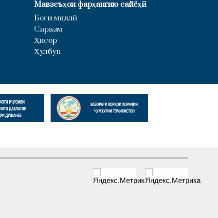
Мавзеъҳои фарҳангию сайёҳӣ
Боғи миллӣ
Саразм
Ҳисор
Ҳулбук