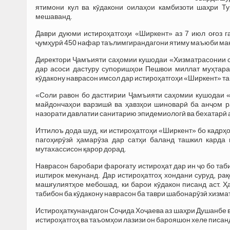
ятимони кул ва кӯдакони оилаҳои камбизоти шаҳри Т
мешаванд.
Даври дуюми истироҳатгоҳи «Ширкент» аз 7 июл оғоз г
ҷумҳурӣ 450 нафар таълимгирандагони ятиму маъюби мак
Директори Ҷамъияти саҳомии кушодаи «Хизматрасонии 
дар асоси дастуру супоришҳои Пешвои миллат муҳтара
кӯдакону наврасон имсол дар истироҳатгоҳи «Ширкент» 
«Соли равон бо дастгирии Ҷамъияти саҳомии кушодаи 
майдончаҳои варзишӣ ва ҳавзҳои шиноварӣ ба анҷом р
назорати давлатии санитарию эпидемиологӣ ва бехатарӣ 
Иттилоъ дода шуд, ки истироҳатгоҳи «Ширкент» бо кадрҳ
пагоҳирӯзӣ ҳамарӯза дар сатҳи баланд ташкил карда 
мутахассисон қарор дорад.
Наврасон баробари фароғату истироҳат дар ин ҷо бо таби
иштирок мекунанд. Дар истироҳатгоҳ хондани суруд, ра
машғулиятҳое мебошад, ки барои кӯдакон писанд аст. Ҳа
табибон ба кӯдакону наврасон ба таври шабонарӯзӣ хизма
Истироҳаткунандагон Соҷида Хоҷаева аз шаҳри Душанбе в
истироҳатгоҳ ва таъомҳои лазизи он барояшон хеле писанд 