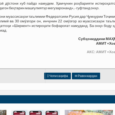
рӣ дӯстони хуб пайдо намудем. Ҳамчунин роҳбарияти истироҳатго
дагон беҳтарин машғулиятҳо мегузаронанд»,- гуфтанд онҳо.
рони муассисаҳои таълимии Федератсияи Русия дар Ҷумҳурии Тоҷик
лимӣ ва 30 омӯзгори он, инчунин 22 омӯзгор аз муассисаҳои таъл
атгоҳи «Ширкент» истироҳати бофароғат намуданд. Ба онҳо боду ҳ
мад.
Субҳониддини МАҲ
АМИТ «Хо
АКС: АМИТ «Хо

Чопи саҳифа
✉
Равон кардан