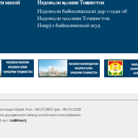
ти миллӣ
Иқдомҳои ҷаҳонии Тоҷикистон
Иқдомҳои байналмилалӣ дар соҳаи об
Иқдомҳои ҷаҳонии Тоҷикистон
Наврӯз байналмилалӣ шуд
Саъдии Шерозӣ, 16 тел.: +992 (37) 2385217, факс: +992 (37) 2232383
на, дар кадом шакле набошад, танҳо бо иҷозати хаттии роҳбарияти
 E-mail:
niat@khovar.tj