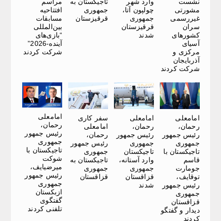
نشست
وارد شهر
تاجیکستان به
مراسم
مشورتی
چولپون آتا،
جمهوری
افتتاحیه
غیررسمی
جمهوری
قرقیزستان
مسابقات
سران
قرقیزستان
بین‌المللی
کشورهای
شدند
“بازی‌های
آسیای
آینده-2026”
مرکزی و
شرکت کردند
آذربایجان
شرکت کردند
امامعلی
امامعلی
امامعلی
سفر کاری
رحمان،
رحمان،
رحمان،
امامعلی
رئیس جمهور
رئیس جمهور
رئیس جمهور
رحمان،
جمهوری
جمهوری
جمهوری
رئیس جمهور
تاجیکستان با
تاجیکستان با
تاجیکستان
جمهوری
شوکت
قاسم
وارد آستانه،
تاجیکستان به
میرضیایف،
جومارت
جمهوری
جمهوری
رئیس جمهور
توقایف،
قزاقستان
قزاقستان
جمهوری
رئیس جمهور
شدند
ازبکستان
جمهوری
گفتگوی
قزاقستان
تلفنی کردند
دیدار و گفتگو
کردند