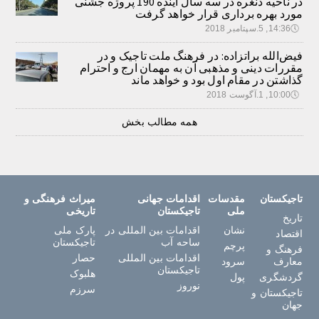
در ناحیه دنغره در سه سال آینده 190 پروژه جشنی
مورد بهره برداری قرار خواهد گرفت
🕔
14:36, 5.سپتامبر 2018
فیض‌الله براتزاده: در فرهنگ ملت تاجیک و در
مقررات دینی و مذهبی آن به مهمان ارج و احترام
گذاشتن در مقام اول بود و خواهد ماند
🕔
10:00, 1.آگوست 2018
همه مطالب بخش
تاجیکستان
مقدسات
اقدامات جهانی
میراث فرهنگی و
ملی
تاجیکستان
تاریخی
تاریخ
نشان
اقدامات بین المللی در
پارک ملی
اقتصاد
ساحه آب
تاجیکستان
پرچم
فرهنگ و
اقدامات بین المللی
حصار
معارف
سرود
تاجیکستان
هلبوک
گردشگری
پول
نوروز
سرزم
تاجیکستان و
جهان