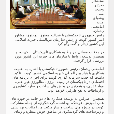
بنیانگذار
صلح و
وحدت
ملی –
پیشوای
ملت
امامعلی
رحمان،
رئیس جمهوری تاجیکستان با عبدالله معتوق المعتوق، مشاور
امیر کشور کویت و رئیس سازمان بین‌المللی خیریه اسلامی
این کشور دیدار و گفت‌و‌گو کرد.
در ملاقات مسائل مربوط به همکاری تاجیکستان با کویت، و
همچنین توسعه روابط با سازمان های خیریه این کشور مورد
بررسی قرار گرفت.
امامعلی رحمان، رئيس جمهور تاجیکستان با اشاره به اهمیت
همکاری با بنیاد بین المللی خیریه اسلامی کشور کویت، تاکید
داشت که جذب سرمایه گذاری کویت برای اجرای برنامه های
اقتصادی در تاجیکستان در زمینه انرژی، متالورژی غیر آهنی،
مواد غذایی، و همچنین در بخش های ساخت و ساز، کشاورزی
و ارتباطات به نفع طرفین خواهد بود.
همچنین طرفین به توسعه همکاری های دو جانبه در حوزه های
علم، آموزش، فرهنگ، بهداشت، گردشگری، از جمله مشارکت
کویت در پروژه های ساخت و ساز مکتب ها، امکانات بهداشتی
و زیرساخت های گردشگری در مناطق خوش منظره و زیبای