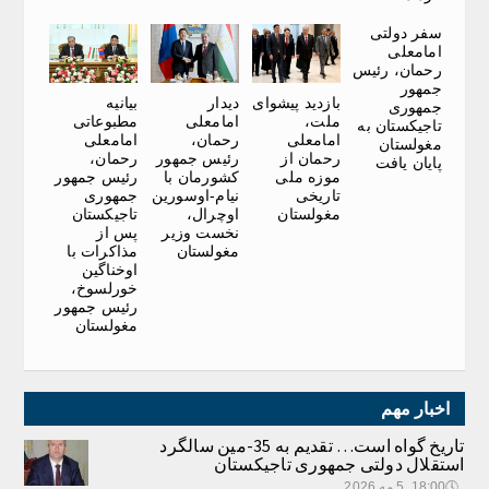
سفر دولتی
امامعلی
رحمان، رئیس
جمهور
بازدید پیشوای
دیدار
بیانیه
جمهوری
ملت،
امامعلی
مطبوعاتی
تاجیکستان به
امامعلی
رحمان،
امامعلی
مغولستان
رحمان از
رئیس جمهور
رحمان،
پایان یافت
موزه ملی
کشورمان با
رئیس جمهور
تاریخی
نیام-اوسورین
جمهوری
مغولستان
اوچرال،
تاجیکستان
نخست وزیر
پس از
مغولستان
مذاکرات با
اوخناگین
خورلسوخ،
رئیس جمهور
مغولستان
اخبار مهم
تاریخ گواه است… تقدیم به 35-مین سالگرد
استقلال دولتی جمهوری تاجیکستان
🕔
18:00, 5.مه 2026