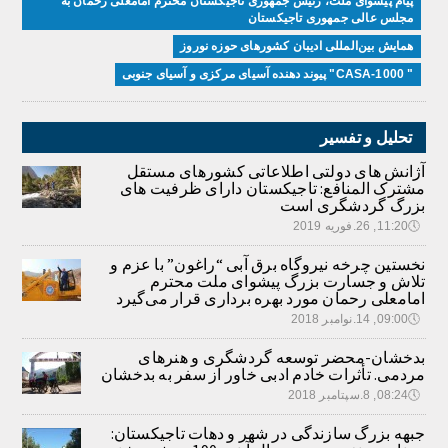
پیام پیشوای ملت، رئیس جمهوری تاجیکستان محترم امامعلی رحمان به
مجلس عالی جمهوری تاجیکستان
همایش بین‌المللی ادیبان کشور‌های حوزه نوروز
" CASA-1000" پیوند دهنده آسیای مرکزی و آسیای جنوبی
تحلیل و تفسیر
آژانش های دولتی اطلاعاتی کشورهای مستقل
مشترک المنافع: تاجیکستان دارای ظرفیت های
بزرگ گردشگری است
🕔
11:20, 26.فوریه 2019
نخستین چرخه نیروگاه برق آبی “راغون” با عزم و
تلاش و جسارت بزرگ پیشوای ملت محترم
امامعلی رحمان مورد بهره برداری قرار می‌گیرد
🕔
09:00, 14.نوامبر 2018
بدخشان-محضر توسعه گردشگری و هنرهای
مردمی. تأثرات خادم ادبی خاور از سفر به بدخشان
🕔
08:24, 8.سپتامبر 2018
جبهه بزرگ سازندگی در شهر و دهات تاجیکستان: