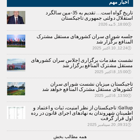
اخبار مهم
تاریخ گواه است… تقدیم به 35-مین سالگرد
استقلال دولتی جمهوری تاجیکستان
🕔
18:00, 5.مه 2026
جلسه شورای سران کشورهای مستقل مشترک
المنافع برگزار شد
🕔
12:24, 10.اکتبر 2025
نشست مقدمات برگزاری اجلاس سران کشورهای
مستقل مشترک المنافع برگزار شد
🕔
15:00, 8.اکتبر 2025
تاجیکستان میزبان نشست شورای سران
کشورهای مستقل مشترک المنافع خواهد شد
🕔
13:50, 6.اکتبر 2025
Gallup: تاجیکستان از نظر امنیت، ثبات و اعتماد و
اطمینان شهروندان به نهادهای اجرای قانون در رده
اول قرار گرفت
🕔
09:31, 20.سپتامبر 2025
همه مطالب بخش