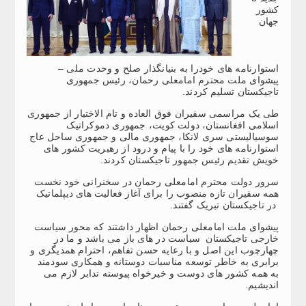
کشور
جهان
استوارنامه های خودرا به بنیانگذار صلح و وحدت ملی –
پیشوای ملت محترم امامعلی رحمان، رئیس جمهوری
تاجیکستان تسلیم کردند.
طی یک مراسمی سفیران فوق العاده و تام الاختیار از جمهوری
اسلامی افغانستان، دولت کویت، جمهوری دموکراتیک
سوسیالیستی سری لانکا، جمهوری مالی و جمهوری ساحل عاج
استوارنامه های خود را با پیام و درود از رهبریت کشور های
خویش تقدیم رئیس جمهور تاجیکستان کردند.
سرور دولت محترم امامعلی رحمان در سخنرانی خود نخست
همه سفیران تازه منصوب را برای آغاز فعالیت های دیپلماتیک
در تاجیکستان تبریک گفتند.
پیشوای ملت امامعلی رحمان اظهار داشتند که محور سیاست
خارجی تاجیکستان سیاست در های باز می باشد و ما در
چهارچوب این اصل و با رعایه حسن تفاهم، احترام همدیگری و
برابری به خاطر توسعه مناسبات دوستانه و همکاری سودمند
به همه کشور های دوست و خیرخواه پیوسته تدابر لازم می
اندیشیم.