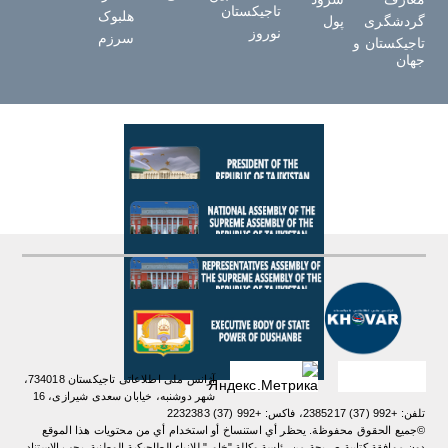
تاجیکستان
هلبوک
گردشگری
پول
نوروز
سرزم
تاجیکستان و
جهان
آژانس ملی اطلاعاتی تاجیکستان 734018،
شهر دوشنبه، خیابان سعدی شیرازی، 16
تلفن: +992 (37) 2385217، فاکس: +992 (37) 2232383
©جميع الحقوق محفوظة. يحظر أي استنساخ أو استخدام أي من محتويات هذا الموقع
دون موافقة كتابية صريحة من رئاسة وكالة "خاور" للانباء الطاجيكية الوطنية. یجب الاستناد