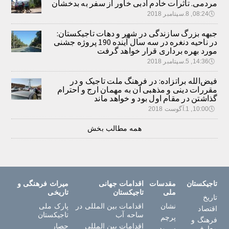
مردمی. تأثرات خادم ادبی خاور از سفر به بدخشان
🕔
08:24, 8.سپتامبر 2018
جبهه بزرگ سازندگی در شهر و دهات تاجیکستان:
در ناحیه دنغره در سه سال آینده 190 پروژه جشنی
مورد بهره برداری قرار خواهد گرفت
🕔
14:36, 5.سپتامبر 2018
فیض‌الله براتزاده: در فرهنگ ملت تاجیک و در
مقررات دینی و مذهبی آن به مهمان ارج و احترام
گذاشتن در مقام اول بود و خواهد ماند
🕔
10:00, 1.آگوست 2018
همه مطالب بخش
تاجیکستان
مقدسات
اقدامات جهانی
میراث فرهنگی و
ملی
تاجیکستان
تاریخی
تاریخ
نشان
اقدامات بین المللی در
پارک ملی
اقتصاد
ساحه آب
تاجیکستان
پرچم
فرهنگ و
اقدامات بین المللی
حصار
معارف
سرود