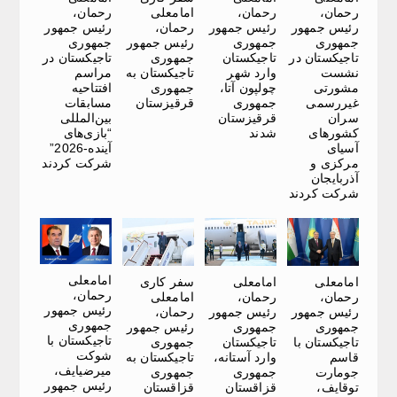
رحمان،
رحمان،
امامعلی
رحمان،
رئیس جمهور
رئیس جمهور
رحمان،
رئیس جمهور
جمهوری
جمهوری
رئیس جمهور
جمهوری
تاجیکستان در
تاجیکستان
جمهوری
تاجیکستان در
نشست
وارد شهر
تاجیکستان به
مراسم
مشورتی
چولپون آتا،
جمهوری
افتتاحیه
غیررسمی
جمهوری
قرقیزستان
مسابقات
سران
قرقیزستان
بین‌المللی
کشورهای
شدند
“بازی‌های
آسیای
آینده-2026”
مرکزی و
شرکت کردند
آذربایجان
شرکت کردند
امامعلی
امامعلی
امامعلی
سفر کاری
رحمان،
رحمان،
رحمان،
امامعلی
رئیس جمهور
رئیس جمهور
رئیس جمهور
رحمان،
جمهوری
جمهوری
جمهوری
رئیس جمهور
تاجیکستان با
تاجیکستان با
تاجیکستان
جمهوری
شوکت
قاسم
وارد آستانه،
تاجیکستان به
میرضیایف،
جومارت
جمهوری
جمهوری
رئیس جمهور
توقایف،
قزاقستان
قزاقستان