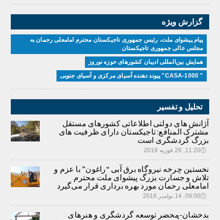
گزارش ویژه
پیام پیشوای ملت، رئیس جمهوری تاجیکستان محترم امامعلی رحمان به
مجلس عالی جمهوری تاجیکستان
همایش بین‌المللی ادیبان کشور‌های حوزه نوروز
" CASA-1000" پیوند دهنده آسیای مرکزی و آسیای جنوبی
تحلیل و تفسیر
آژانش های دولتی اطلاعاتی کشورهای مستقل
مشترک المنافع: تاجیکستان دارای ظرفیت های
بزرگ گردشگری است
🕔
11:20, 26.فوریه 2019
نخستین چرخه نیروگاه برق آبی “راغون” با عزم و
تلاش و جسارت بزرگ پیشوای ملت محترم
امامعلی رحمان مورد بهره برداری قرار می‌گیرد
🕔
09:00, 14.نوامبر 2018
بدخشان-محضر توسعه گردشگری و هنرهای