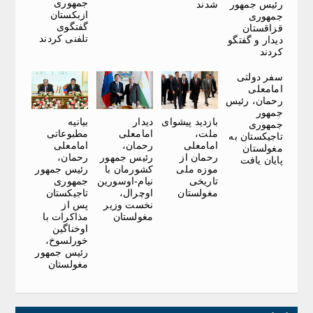
جمهوری
رئیس جمهور
شدند
ازبکستان
جمهوری
گفتگوی
قزاقستان
تلفنی کردند
دیدار و گفتگو
کردند
سفر دولتی
امامعلی
رحمان، رئیس
جمهور
بازدید پیشوای
دیدار
بیانیه
جمهوری
ملت،
امامعلی
مطبوعاتی
تاجیکستان به
امامعلی
رحمان،
امامعلی
مغولستان
رحمان از
رئیس جمهور
رحمان،
پایان یافت
موزه ملی
کشورمان با
رئیس جمهور
تاریخی
نیام-اوسورین
جمهوری
مغولستان
اوچرال،
تاجیکستان
نخست وزیر
پس از
مغولستان
مذاکرات با
اوخناگین
خورلسوخ،
رئیس جمهور
مغولستان